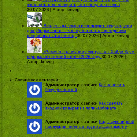
заставить тело поверить, что наступила весна
30.07.2026 | Автор:
kmveg
Владельцы домов используют воздуходувки
для уборки снега — что нужно знать, прежде чем
попробовать этот метод
30.07.2026 | Автор:
kmveg
«Замена солнечному свету»: как Хайди Клум
оформляет зимний стол в 2026 году
30.07.2026 |
Автор:
kmveg
Свежие комментарии
Администратор
к записи
Как наносить
базу для ногтей
Администратор
к записи
Как сделать
входной козырек из поликарбоната
Администратор
к записи
Виды сувенирной
продукции: полный гид по ассортименту