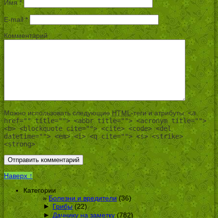
Имя
*
E-mail
*
Комментарий
Можно использовать следующие
HTML
-теги и атрибуты:
<a
href="" title=""> <abbr title=""> <acronym title="">
<b> <blockquote cite=""> <cite> <code> <del
datetime=""> <em> <i> <q cite=""> <s> <strike>
<strong>
Наверх ↑
Категории
Болезни и вредители
(36)
►
Грибы
(22)
►
Дачнику на заметку
(782)