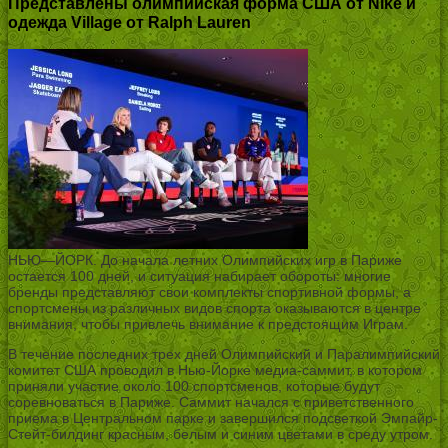
Представлены олимпийская форма США от Nike и
одежда Village от Ralph Lauren
НЬЮ—ЙОРК. До начала летних Олимпийских игр в Париже
остается 100 дней, и ситуация набирает обороты: многие
бренды представляют свои комплекты спортивной формы, а
спортсмены из различных видов спорта оказываются в центре
внимания, чтобы привлечь внимание к предстоящим Играм.
В течение последних трех дней Олимпийский и Паралимпийский
комитет США проводил в Нью-Йорке медиа-саммит, в котором
приняли участие около 100 спортсменов, которые будут
соревноваться в Париже. Саммит начался с приветственного
приема в Центральном парке и завершился подсветкой Эмпайр-
Стейт-билдинг красным, белым и синим цветами в среду утром.