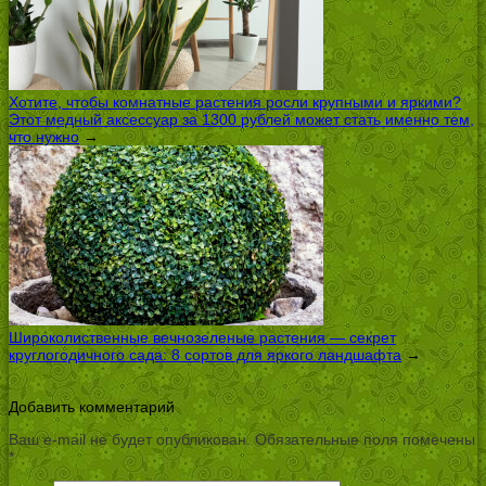
Хотите, чтобы комнатные растения росли крупными и яркими?
Этот медный аксессуар за 1300 рублей может стать именно тем,
что нужно
→
Широколиственные вечнозеленые растения — секрет
круглогодичного сада: 8 сортов для яркого ландшафта
→
Добавить комментарий
Ваш e-mail не будет опубликован.
Обязательные поля помечены
*