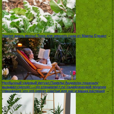
Хватит ждать весны! Трюк для зимнего сада от Марты Стюарт
→
Необычный садовый ритуал Памелы Андерсон поначалу
вызывал скепсис — но специалист по садоводческой терапии
утверждает, что это секрет счастья для вас и ваших растений
→