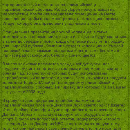
Как официальный представитель олимпийской и
паралимпийской сборных, Ральф Лорен присутствовал на
мероприятии. Компания арендовала помещение на месте
проведения, чтобы продемонстрировать коллекцию одежды
Village, которую она представит участникам в июле.
Официальная презентация полной коллекции, а также
комплекты для церемонии открытия и закрытия будут храниться
в тайне до середины июня, когда они также поступят в продажу
для широкой публики. Компания создаст коллекцию со смелой
графикой, классическими полосками и цветовыми блоками в
палитре patriot красного, белого и синего цветов.
В число ключевых предметов одежды войдут куртки для
студенческих игр, спортивные костюмы и фирменные свитера
бренда flag, во многих из которых будут использованы
переработанный полиэстер и хлопок. Часть выручки от продажи
коллекции Team USA пойдет на поддержку олимпийской и
паралимпийской сборных, экипировку для которых Ralph Lauren
выпускает с 2008 года.
В среду четверо представителей бренда компании —
паралимпийская пловчиха Джессика Лонг, скейтбордист Джаггер
Итон, брейкер Джеффри Луис и представитель парусного спорта
Даниэла Мороз — вышли на сцену, чтобы обсудить стиль и
спорт. В формате вопросов и ответов, модератором которого
выступил Дилан Драйер из NBC, спортсмены затронули тему
того, как они привносят свой личный стиль в то, что носят для