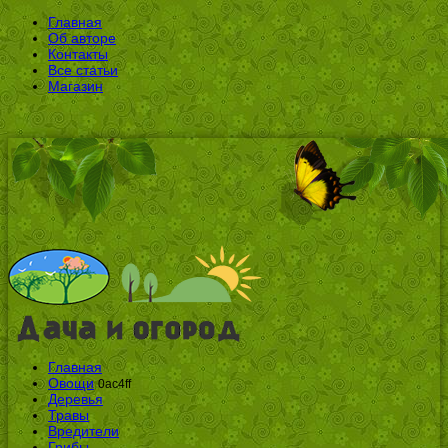
Главная
Об авторе
Контакты
Все статьи
Магазин
Главная
Овощи
0ac4ff
Деревья
Травы
Вредители
Грибы