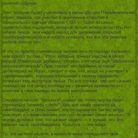
занятий спортом.
Лонг, которая будет участвовать в своих шестых Паралимпийских
играх, сказала, что участие в церемонии открытия в
официальной одежде сборной США — “одно из самых
удивительных ощущений, которые только можно испытать. Нет
ничего лучше, чем надеть наряд для церемонии открытия,
сфотографироваться и просто осознать, что вся эта тяжелая
работа стоила того.
И что ты просто становишься частью чего-то гораздо большего,
чем просто ты сам. ” Итон, который примет участие в своей
второй Олимпиаде, добавил, что весь этот опыт был “абсолютно
сюрреалистичным”. Луис сказал, что брейкинг, который
дебютирует на Играх, говорит о том, что, когда он участвует в
соревнованиях, хорошее отношение к своему гардеробу
помогает ему выступать лучше. По его словам, хип-хоп сильно
повлиял на его спорт, поэтому он стремится привнести это
влияние в свои наряды во время выступлений.
Ожидайте чего-то “броского”, сказал он, поскольку он будет
стремиться “заявить о себе”. Хип-хоп также повлиял на
скейтбординг, и Итон сказал, что он одевается так же, когда
участвует в соревнованиях или просто живет своей жизнью. “Я
всегда думаю о том, что на мне надето — я думаю, что это
важная часть скейтбординга. Культура — это мода.
То, что на тебе надето, в какой-то мере определяет твое