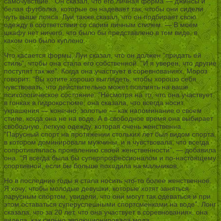
самочувствие. ”Он сказал, что его личная форма — джинсы и
белая футболка, которые он надевает так, чтобы они сидели
чуть выше пояса. Луи также сказал, что он подбирает свою
одежду в соответствии со своим личным стилем. — В моем
шкафу нет ничего, что было бы представлено в том виде, в
каком оно было куплено.
Что касается формы, Луи сказал, что он должен “придать ей
стиль”, чтобы она стала его собственной. “И я уверен, что другие
поступят так же”. Когда она участвует в соревнованиях, Мороз
говорит: “Вы хотите хорошо выглядеть, чтобы хорошо себя
чувствовать, что действительно может повлиять на ваше
психологическое состояние. ”Несмотря на то, что она участвует
в гонках в гидрокостюме, она сказала, что всегда носит
украшения — конечно, золотые — как напоминание о своем
стиле, когда она не на воде. А в свободное время она выбирает
свободную, легкую одежду, которая очень женственна.
“Парусный спорт на протяжении стольких лет был видом спорта,
в котором доминировали мужчины, и я чувствовала, что всегда
сопротивлялась проявлению своей женственности”, — добавила
она. “Я всегда была бы суперпрофессионалом и по-настоящему
спортивной, если бы больше походила на мальчиков.
Но в последние годы я стала носить что-то более женственное.
Я хочу, чтобы молодые девушки, которые хотят заняться
парусным спортом, увидели, что они могут так одеваться и при
этом оставаться суперуспешными спортсменками на воде”. Лонг
сказала, что за 20 лет, что она участвует в соревнованиях, она
видела, как сильно эволюционировала мода.