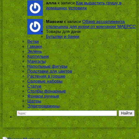
алла
к записи
Как вырастить грушу в
домашних условиях
Максим
к записи
Обзор ассортимента
столешниц для кухни от компании МАЕРСС
Товары для дачи
Бутылки и банки
Ветки
Гамаки
Зелень
Коптильни
Мангалы
Напольные фигуры
Подставки для цветов
Растения в горшке
Садовые наборы
Статуи
Столбы фонарные
Фонари ручные
Шатры
Электрокамины