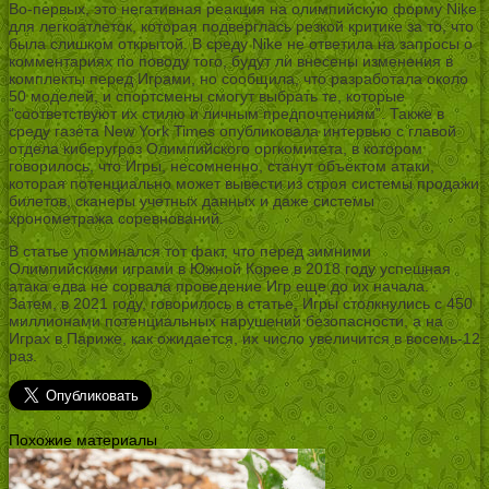
Во-первых, это негативная реакция на олимпийскую форму Nike
для легкоатлеток, которая подверглась резкой критике за то, что
была слишком открытой. В среду Nike не ответила на запросы о
комментариях по поводу того, будут ли внесены изменения в
комплекты перед Играми, но сообщила, что разработала около
50 моделей, и спортсмены смогут выбрать те, которые
“соответствуют их стилю и личным предпочтениям”. Также в
среду газета New York Times опубликовала интервью с главой
отдела киберугроз Олимпийского оргкомитета, в котором
говорилось, что Игры, несомненно, станут объектом атаки,
которая потенциально может вывести из строя системы продажи
билетов, сканеры учетных данных и даже системы
хронометража соревнований.
В статье упоминался тот факт, что перед зимними
Олимпийскими играми в Южной Корее в 2018 году успешная
атака едва не сорвала проведение Игр еще до их начала.
Затем, в 2021 году, говорилось в статье, Игры столкнулись с 450
миллионами потенциальных нарушений безопасности, а на
Играх в Париже, как ожидается, их число увеличится в восемь-12
раз.
Похожие материалы