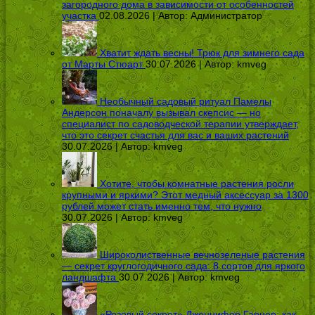
загородного дома в зависимости от особенностей
участка
02.08.2026 | Автор:
Администратор
Хватит ждать весны! Трюк для зимнего сада
от Марты Стюарт
30.07.2026 | Автор:
kmveg
Необычный садовый ритуал Памелы
Андерсон поначалу вызывал скепсис — но
специалист по садоводческой терапии утверждает,
что это секрет счастья для вас и ваших растений
30.07.2026 | Автор:
kmveg
Хотите, чтобы комнатные растения росли
крупными и яркими? Этот медный аксессуар за 1300
рублей может стать именно тем, что нужно
30.07.2026 | Автор:
kmveg
Широколиственные вечнозеленые растения
— секрет круглогодичного сада: 8 сортов для яркого
ландшафта
30.07.2026 | Автор:
kmveg
«Розовый секрет» Дженнифер Гарнер: как