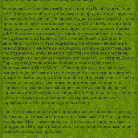
Ее привлекает “классический” стиль формы Ralph Lauren Team
USA, и когда на ней нет купальника, она предпочитает “надевать
великолепный блейзер”. Во время медиа-саммита комитет также
представил новую платформу бренда «One for All», на которой
будут представлены многие истории спортсменов из команды
США. Кампания расскажет о личностях участников и о том, как
они добрались до Парижа. “Это смелая новая стратегия в
действии, поскольку мы продуманно привлекаем внимание к
разнообразию личностей и амбициям, которые движут нашими
спортсменами, чтобы донести простое, но мощное послание:
только один из нас может сделать это за всех”, — сказала Джесс
Парк, руководитель отдела бренда и взаимодействия с
болельщиками The USOPC. “’Один за всех» — это шанс для
американцев познакомиться с историями спортсменов, которые
говорят с ними лично и по-настоящему. Это возможность ”найти
своих» и последовать за этими спортсменами по дороге в
Париж». Первые рекламные ролики выйдут в эфир во время
соревнований олимпийской сборной США по борьбе в пятницу и
субботу и будут транслироваться во время отборочных
соревнований и испытаний до конца июня.
После этого кампания будет продвигаться в социальных сетях,
на товарах и с помощью рекламных вывесок в США и Париже до
и во время Игр. Несмотря на то, что большая часть рекламы в
преддверии Игр была позитивной, в последние несколько дней
возникло несколько проблем.