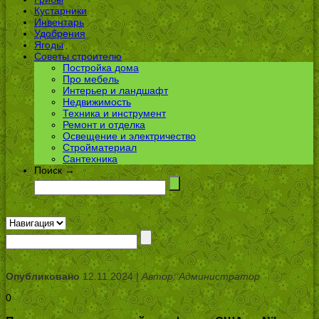
Кустарники
Инвентарь
Удобрения
Ягоды
Советы строителю
Постройка дома
Про мебель
Интерьер и ландшафт
Недвижимость
Техника и инструмент
Ремонт и отделка
Освещение и электричество
Стройматериал
Сантехника
Поиск →
Опубликовано
12.11.2024 |
Автор: Администратор
0