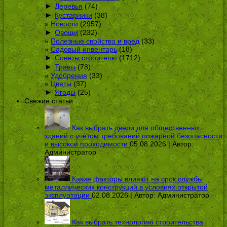
►
Деревья
(74)
►
Кустарники
(38)
Новости
(2957)
►
Овощи
(232)
Полезные свойства и вред
(33)
Садовый инвентарь
(18)
►
Советы строителю
(1712)
►
Травы
(78)
Удобрения
(33)
Цветы
(37)
►
Ягоды
(25)
Свежие статьи
Как выбрать двери для общественных
зданий с учётом требований пожарной безопасности
и высокой проходимости
05.08.2026 | Автор:
Администратор
Какие факторы влияют на срок службы
металлических конструкций в условиях открытой
эксплуатации
02.08.2026 | Автор:
Администратор
Как выбрать технологию строительства