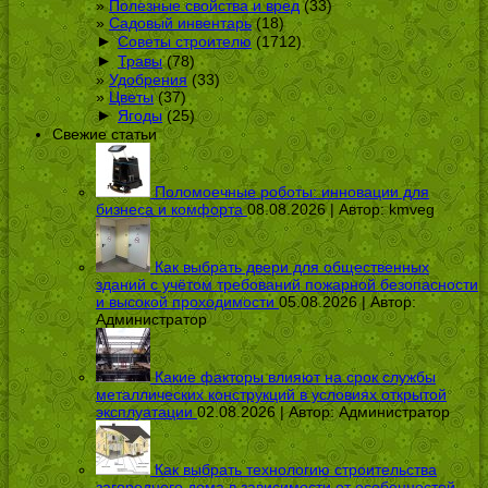
Полезные свойства и вред
(33)
Садовый инвентарь
(18)
►
Советы строителю
(1712)
►
Травы
(78)
Удобрения
(33)
Цветы
(37)
►
Ягоды
(25)
Свежие статьи
Поломоечные роботы: инновации для
бизнеса и комфорта
08.08.2026 | Автор:
kmveg
Как выбрать двери для общественных
зданий с учётом требований пожарной безопасности
и высокой проходимости
05.08.2026 | Автор:
Администратор
Какие факторы влияют на срок службы
металлических конструкций в условиях открытой
эксплуатации
02.08.2026 | Автор:
Администратор
Как выбрать технологию строительства
загородного дома в зависимости от особенностей