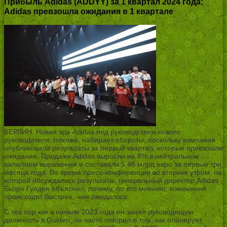
Прибыль Adidas (ADDYY) за 1 квартал 2024 года:
Adidas превзошла ожидания в 1 квартале
БЕРЛИН. Новая эра Adidas под руководством нового
руководителя, похоже, набирает обороты, поскольку компания
опубликовала результаты за первый квартал, которые превзошли
ожидания. Продажи Adidas выросли на 8% в нейтральном
валютном выражении и составили 5,46 млрд евро за первые три
месяца года. Во время пресс-конференции во вторник утром, на
которой обсуждались результаты, генеральный директор Adidas
Бьорн Гулден объяснил, почему, по его мнению, изменения
происходят быстрее, чем ожидалось.
С тех пор как в начале 2023 года он занял руководящую
должность в Gulden, он часто говорил о том, как планирует