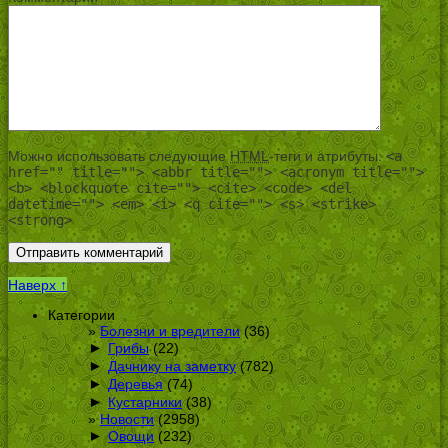
Можно использовать следующие
HTML
-теги и атрибуты:
<a
href="" title=""> <abbr title=""> <acronym title="">
<b> <blockquote cite=""> <cite> <code> <del
datetime=""> <em> <i> <q cite=""> <s> <strike>
<strong>
Наверх ↑
Категории
Болезни и вредители
(36)
►
Грибы
(22)
►
Дачнику на заметку
(782)
►
Деревья
(74)
►
Кустарники
(38)
Новости
(2958)
►
Овощи
(232)