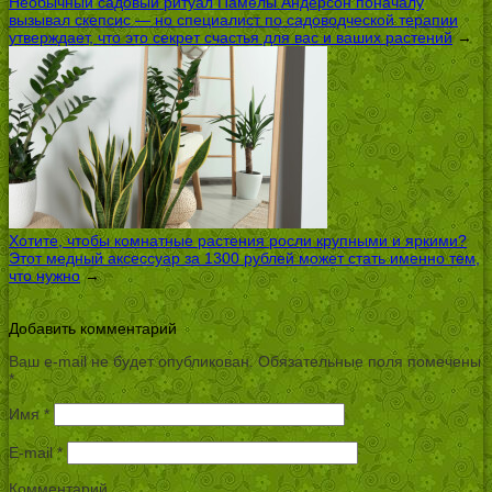
Необычный садовый ритуал Памелы Андерсон поначалу
вызывал скепсис — но специалист по садоводческой терапии
утверждает, что это секрет счастья для вас и ваших растений
→
Хотите, чтобы комнатные растения росли крупными и яркими?
Этот медный аксессуар за 1300 рублей может стать именно тем,
что нужно
→
Добавить комментарий
Ваш e-mail не будет опубликован.
Обязательные поля помечены
*
Имя
*
E-mail
*
Комментарий