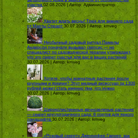
участка
02.08.2026 | Автор:
Администратор
Хватит ждать весны! Трюк для зимнего сада
от Марты Стюарт
30.07.2026 | Автор:
kmveg
Необычный садовый ритуал Памелы
Андерсон поначалу вызывал скепсис — но
специалист по садоводческой терапии утверждает,
что это секрет счастья для вас и ваших растений
30.07.2026 | Автор:
kmveg
Хотите, чтобы комнатные растения росли
крупными и яркими? Этот медный аксессуар за 1300
рублей может стать именно тем, что нужно
30.07.2026 | Автор:
kmveg
Широколиственные вечнозеленые растения
— секрет круглогодичного сада: 8 сортов для яркого
ландшафта
30.07.2026 | Автор:
kmveg
«Розовый секрет» Дженнифер Гарнер: как