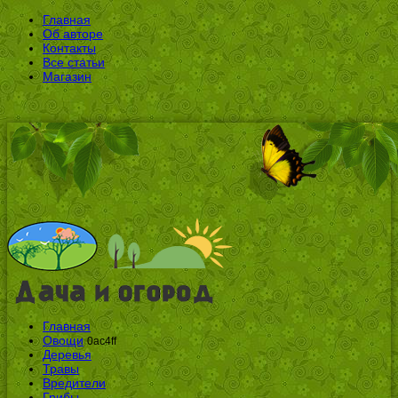
Главная
Об авторе
Контакты
Все статьи
Магазин
Главная
Овощи
0ac4ff
Деревья
Травы
Вредители
Грибы