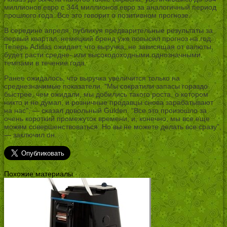
миллионов евро с 344 миллионов евро за аналогичный период
прошлого года. Все это говорит о позитивном прогнозе.
В середине апреля, публикуя предварительные результаты за
первый квартал, немецкий бренд уже повысил прогноз на год.
Теперь Adidas ожидает, что выручка, не зависящая от валюты,
будет расти средне- или высокодоходными однозначными
темпами в течение года.
Ранее ожидалось, что выручка увеличится только на
среднезначимые показатели. “Мы сократили запасы гораздо
быстрее, чем ожидали, мы добились такого роста, о котором
никто и не думал, и розничные продавцы снова зарабатывают
на нас”, — сказал довольный Gulden. “Все это произошло за
очень короткий промежуток времени, и, конечно, мы все еще
можем совершенствоваться. Но вы не можете делать все сразу”,
— заключил он.
Похожие материалы