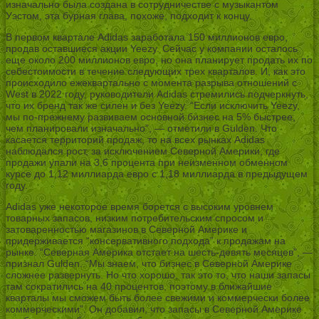
изначально была создана в сотрудничестве с музыкантом
Уэстом, эта бурная глава, похоже, подходит к концу.
В первом квартале Adidas заработала 150 миллионов евро,
продав оставшиеся акции Yeezy. Сейчас у компании осталось
еще около 200 миллионов евро, но она планирует продать их по
себестоимости в течение следующих трех кварталов. И, как это
происходило ежеквартально с момента разрыва отношений с
West в 2022 году, руководители Adidas стремились подчеркнуть,
что их бренд так же силен и без Yeezy. “Если исключить Yeezy,
мы по-прежнему развиваем основной бизнес на 5% быстрее,
чем планировали изначально”, — отметили в Gulden. Что
касается территорий продаж, то на всех рынках Adidas
наблюдался рост, за исключением Северной Америки, где
продажи упали на 3,6 процента при неизменном обменном
курсе до 1,12 миллиарда евро с 1,18 миллиарда в предыдущем
году.
Adidas уже некоторое время борется с высоким уровнем
товарных запасов, низким потребительским спросом и
затоваренностью магазинов в Северной Америке и
придерживается “консервативного подхода” к продажам на
рынке. “Северная Америка отстает на шесть-девять месяцев”, —
признал Gulden. “Мы знаем, что бизнес в Северной Америке
сложнее развернуть. Но что хорошо, так это то, что наши запасы
там сократились на 40 процентов, поэтому в ближайшие
кварталы мы сможем быть более свежими и коммерчески более
коммерческими”. Он добавил, что запасы в Северной Америке