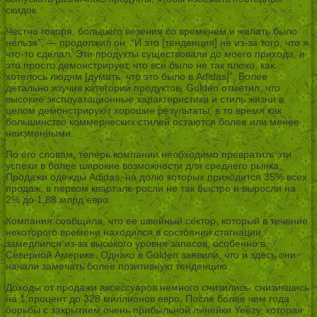
скидок.
Честно говоря, большего везения со временем и желать было
нельзя”, — продолжил он. “И это [тенденция] не из-за того, что я
что-то сделал. Эти продукты существовали до моего прихода, и
это просто демонстрирует, что все было не так плохо, как
хотелось людям [думать, что это было в Adidas]”. Более
детально изучив категории продуктов, Gulden отметил, что
высокие эксплуатационные характеристики и стиль жизни в
целом демонстрируют хорошие результаты, в то время как
большинство коммерческих стилей остаются более или менее
неизменными.
По его словам, теперь компании необходимо превратить эти
успехи в более широкие возможности для среднего рынка.
Продажи одежды Adidas, на долю которых приходится 35% всех
продаж, в первом квартале росли не так быстро и выросли на
2% до 1,88 млрд евро.
Компания сообщила, что ее швейный сектор, который в течение
некоторого времени находился в состоянии стагнации,
замедлился из-за высокого уровня запасов, особенно в
Северной Америке. Однако в Gulden заявили, что и здесь они
начали замечать более позитивную тенденцию.
Доходы от продажи аксессуаров немного снизились, снизившись
на 1 процент до 328 миллионов евро. После более чем года
борьбы с закрытием очень прибыльной линейки Yeezy, которая