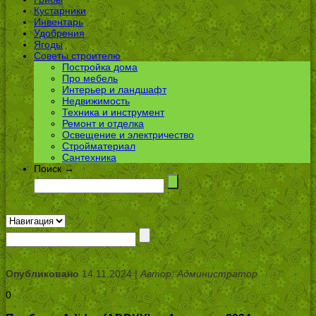
Кустарники
Инвентарь
Удобрения
Ягоды
Советы строителю
Постройка дома
Про мебель
Интерьер и ландшафт
Недвижимость
Техника и инструмент
Ремонт и отделка
Освещение и электричество
Стройматериал
Сантехника
Поиск →
Опубликовано
14.11.2024 |
Автор: Администратор
0