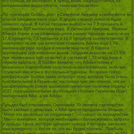
его больше не беспокоят, и бренд вновь сосредоточился на
американских видах спорта, таких как баскетбол.
По прогнозам Gulden, рост в Северной Америке возобновится во
второй половине этого года. В других странах новости были
намного лучше. В Китае продажи выросли на 7,8 процента и
составили 897 миллионов евро. В Латинской Америке, Японии/
Южной Корее и на развивающихся рынках продажи выросли на
17,6 процента, 7,5 процента и 16,8 процента соответственно. В
совокупности эти три категории принесли Adidas еще 1,66
миллиарда евро продаж в первом квартале. В Европе,
крупнейшем для компании рынке, продажи выросли на 13,8%
при неизменных курсах валют и составили 1,73 млрд евро в
первом квартале. В Gulden заявили, что Adidas готова к
различным европейским спортивным мероприятиям, включая
Олимпийские игры и футбольные турниры. Во время пресс-
конференции Gulden также затронул тему, которая была очень
чувствительной в Германии, настолько чувствительной, что ее
раскритиковали самые высокопоставленные политики страны: с
2027 года национальная футбольная сборная Германии будет
экипирована Nike, а не Adidas.
Гульден был откровенен. Окончание 70-летнего партнерства
было связано с деньгами, и Nike просто предложила больше.
“Меня это нисколько не раздражает”, — сказал он журналистам.
“Мы — компания, которой необходимо сбалансировать затраты
и доходы. Цена, которую цитирует пресса и которую заплатил
наш конкурент, — это не то, что мы будем платить”. Прибыль
Adidas до вычета налогов также выросла, увеличившись до 554