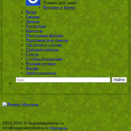
Товары для дачи
Бутылки и банки
Ветки
Гамаки
Зелень
Коптильни
Мангалы
Напольные фигуры
Подставки для цветов
Растения в горшке
Садовые наборы
Статуи
Столбы фонарные
Фонари ручные
Шатры
Электрокамины
2014-2020 © Vegetableshome.ru
info@vegetableshome.ru
Контакты