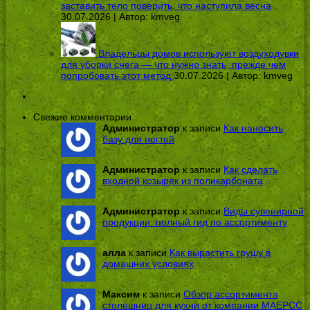
заставить тело поверить, что наступила весна
30.07.2026 | Автор:
kmveg
Владельцы домов используют воздуходувки
для уборки снега — что нужно знать, прежде чем
попробовать этот метод
30.07.2026 | Автор:
kmveg
Свежие комментарии
Администратор
к записи
Как наносить
базу для ногтей
Администратор
к записи
Как сделать
входной козырек из поликарбоната
Администратор
к записи
Виды сувенирной
продукции: полный гид по ассортименту
алла
к записи
Как вырастить грушу в
домашних условиях
Максим
к записи
Обзор ассортимента
столешниц для кухни от компании МАЕРСС