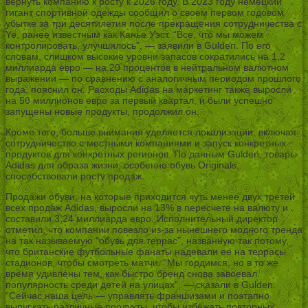
вернуть компанию к росту к 2026 году. В 2023 году немецкий
гигант спортивной одежды сообщил о своем первом годовом
убытке за три десятилетия после прекращения сотрудничества с
Ye, ранее известным как Канье Уэст. “Все, что мы можем
контролировать, улучшилось”, — заявили в Gulden. По его
словам, слишком высокие уровни запасов сократились на 1,2
миллиарда евро — на 20 процентов в нейтральном валютном
выражении — по сравнению с аналогичным периодом прошлого
года, пояснил он. Расходы Adidas на маркетинг также выросли
на 56 миллионов евро за первый квартал, и были успешно
запущены новые продукты, продолжил он.
Кроме того, больше внимания уделяется локализации, включая
сотрудничество с местными компаниями и запуск конкретных
продуктов для конкретных регионов. По данным Gulden, товары
Adidas для образа жизни, особенно обувь Originals,
способствовали росту продаж.
Продажи обуви, на которые приходится чуть менее двух третей
всех продаж Adidas, выросли на 13% в пересчете на валюту и
составили 3,24 миллиарда евро. Исполнительный директор
отметил, что компании повезло из-за нынешнего модного тренда
на так называемую “обувь для террас”, названную так потому,
что британские футбольные фанаты надевали ее на террасы
стадионов, чтобы смотреть матчи. “Мы гордимся, но в то же
время удивлены тем, как быстро бренд снова завоевал
популярность среди детей на улицах”, — сказали в Gulden.
“Сейчас наша цель — управлять франшизами и поэтапно
выпускать различные продукты, чтобы избежать повторных