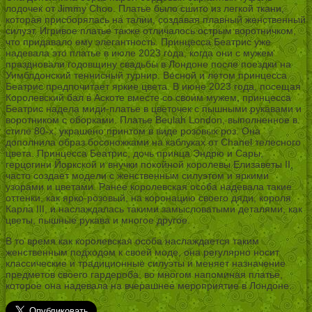
лодочек от Jimmy Choo. Платье было сшито из легкой ткани,
которая присборялась на талии, создавая плавный женственный
силуэт. Игривое платье также отличалось острым воротничком,
что придавало ему элегантность. Принцесса Беатрис уже
надевала это платье в июле 2023 года, когда они с мужем
праздновали годовщину свадьбы в Лондоне после поездки на
Уимблдонский теннисный турнир. Весной и летом принцесса
Беатрис предпочитает яркие цвета. В июне 2023 года, посещая
Королевский бал в Аскоте вместе со своим мужем, принцесса
Беатрис надела миди-платье в цветочек с пышными рукавами и
воротником с оборками. Платье Beulah London, выполненное в
стиле 80-х, украшено принтом в виде розовых роз. Она
дополнила образ босоножками на каблуках от Chanel телесного
цвета. Принцесса Беатрис, дочь принца Эндрю и Сары,
герцогини Йоркской и внучки покойной королевы Елизаветы II,
часто создает модели с женственным силуэтом и яркими
узорами и цветами. Ранее королевская особа надевала такие
оттенки, как ярко-розовый, на коронацию своего дяди, короля
Карла III, и наслаждалась такими замысловатыми деталями, как
цветы, пышные рукава и многое другое.
В то время как королевская особа наслаждается таким
женственным подходом к своей моде, она регулярно носит
классические и традиционные силуэты и меняет назначение
предметов своего гардероба, во многом напоминая платье,
которое она надевала на вчерашнее мероприятие в Лондоне.