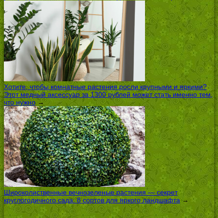
Хотите, чтобы комнатные растения росли крупными и яркими?
Этот медный аксессуар за 1300 рублей может стать именно тем,
что нужно
→
Широколиственные вечнозеленые растения — секрет
круглогодичного сада: 8 сортов для яркого ландшафта
→