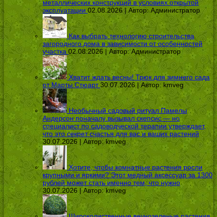
металлических конструкций в условиях открытой
эксплуатации
02.08.2026 | Автор:
Администратор
Как выбрать технологию строительства
загородного дома в зависимости от особенностей
участка
02.08.2026 | Автор:
Администратор
Хватит ждать весны! Трюк для зимнего сада
от Марты Стюарт
30.07.2026 | Автор:
kmveg
Необычный садовый ритуал Памелы
Андерсон поначалу вызывал скепсис — но
специалист по садоводческой терапии утверждает,
что это секрет счастья для вас и ваших растений
30.07.2026 | Автор:
kmveg
Хотите, чтобы комнатные растения росли
крупными и яркими? Этот медный аксессуар за 1300
рублей может стать именно тем, что нужно
30.07.2026 | Автор:
kmveg
Широколиственные вечнозеленые растения