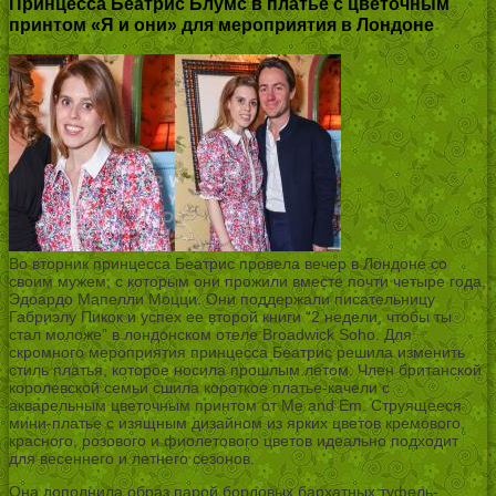
Принцесса Беатрис Блумс в платье с цветочным
принтом «Я и они» для мероприятия в Лондоне
Во вторник принцесса Беатрис провела вечер в Лондоне со
своим мужем, с которым они прожили вместе почти четыре года,
Эдоардо Мапелли Моцци. Они поддержали писательницу
Габриэлу Пикок и успех ее второй книги “2 недели, чтобы ты
стал моложе” в лондонском отеле Broadwick Soho. Для
скромного мероприятия принцесса Беатрис решила изменить
стиль платья, которое носила прошлым летом. Член британской
королевской семьи сшила короткое платье-качели с
акварельным цветочным принтом от Me and Em. Струящееся
мини-платье с изящным дизайном из ярких цветов кремового,
красного, розового и фиолетового цветов идеально подходит
для весеннего и летнего сезонов.
Она дополнила образ парой бордовых бархатных туфель-