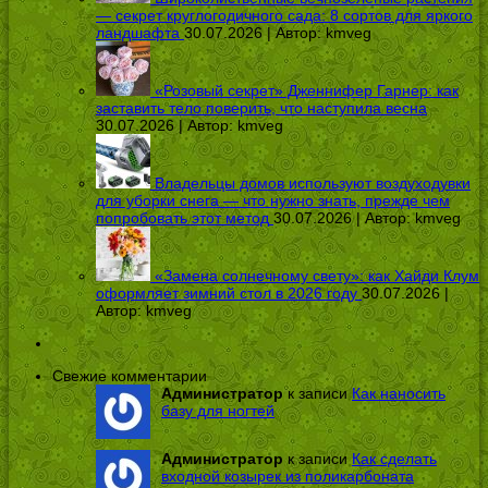
— секрет круглогодичного сада: 8 сортов для яркого
ландшафта
30.07.2026 | Автор:
kmveg
«Розовый секрет» Дженнифер Гарнер: как
заставить тело поверить, что наступила весна
30.07.2026 | Автор:
kmveg
Владельцы домов используют воздуходувки
для уборки снега — что нужно знать, прежде чем
попробовать этот метод
30.07.2026 | Автор:
kmveg
«Замена солнечному свету»: как Хайди Клум
оформляет зимний стол в 2026 году
30.07.2026 |
Автор:
kmveg
Свежие комментарии
Администратор
к записи
Как наносить
базу для ногтей
Администратор
к записи
Как сделать
входной козырек из поликарбоната