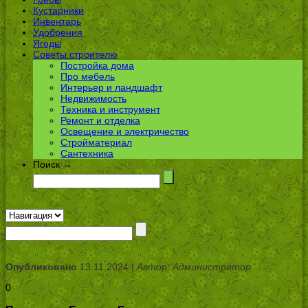
Кустарники
Инвентарь
Удобрения
Ягоды
Советы строителю
Постройка дома
Про мебель
Интерьер и ландшафт
Недвижимость
Техника и инструмент
Ремонт и отделка
Освещение и электричество
Стройматериал
Сантехника
Поиск →
Опубликовано
13.11.2024 |
Автор: Администратор
0