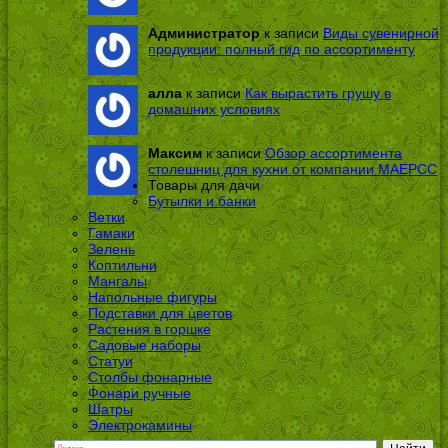
Администратор
к записи
Виды сувенирной
продукции: полный гид по ассортименту
алла
к записи
Как вырастить грушу в
домашних условиях
Максим
к записи
Обзор ассортимента
столешниц для кухни от компании МАЕРСС
Товары для дачи
Бутылки и банки
Ветки
Гамаки
Зелень
Коптильни
Мангалы
Напольные фигуры
Подставки для цветов
Растения в горшке
Садовые наборы
Статуи
Столбы фонарные
Фонари ручные
Шатры
Электрокамины