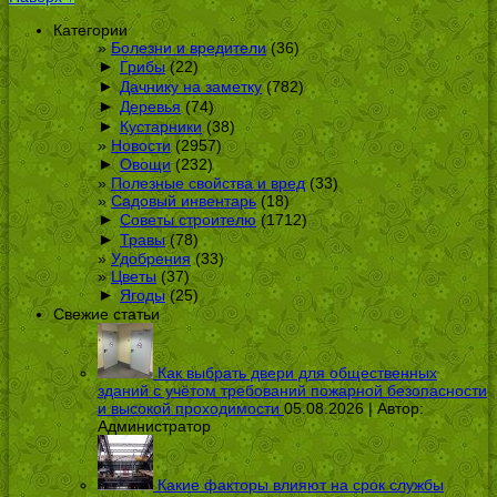
Категории
Болезни и вредители
(36)
►
Грибы
(22)
►
Дачнику на заметку
(782)
►
Деревья
(74)
►
Кустарники
(38)
Новости
(2957)
►
Овощи
(232)
Полезные свойства и вред
(33)
Садовый инвентарь
(18)
►
Советы строителю
(1712)
►
Травы
(78)
Удобрения
(33)
Цветы
(37)
►
Ягоды
(25)
Свежие статьи
Как выбрать двери для общественных
зданий с учётом требований пожарной безопасности
и высокой проходимости
05.08.2026 | Автор:
Администратор
Какие факторы влияют на срок службы