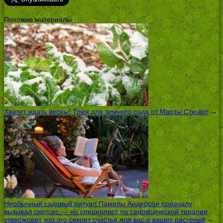
Похожие материалы
Хватит ждать весны! Трюк для зимнего сада от Марты Стюарт
→
Необычный садовый ритуал Памелы Андерсон поначалу
вызывал скепсис — но специалист по садоводческой терапии
утверждает, что это секрет счастья для вас и ваших растений
→