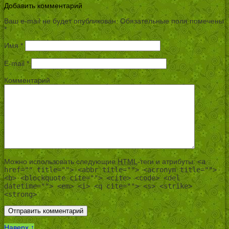
Добавить комментарий
Ваш e-mail не будет опубликован.
Обязательные поля помечены
*
Имя
*
E-mail
*
Комментарий
Можно использовать следующие
HTML
-теги и атрибуты:
<a
href="" title=""> <abbr title=""> <acronym title="">
<b> <blockquote cite=""> <cite> <code> <del
datetime=""> <em> <i> <q cite=""> <s> <strike>
<strong>
Наверх ↑