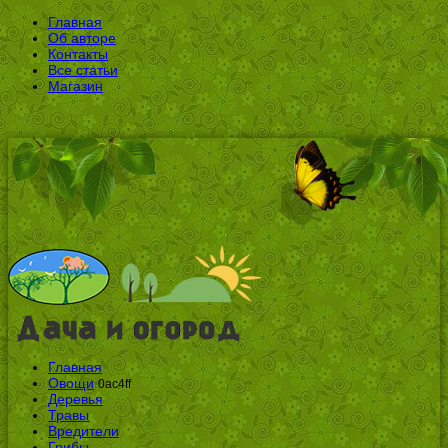
Главная
Об авторе
Контакты
Все статьи
Магазин
Главная
Овощи
0ac4ff
Деревья
Травы
Вредители
Грибы