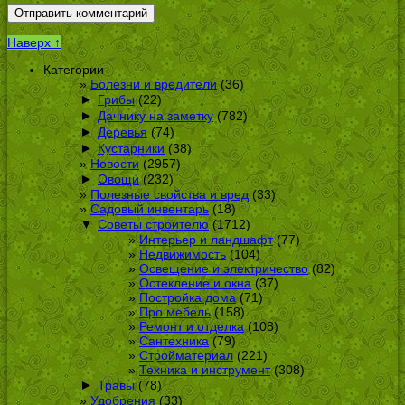
Наверх ↑
Категории
Болезни и вредители
(36)
►
Грибы
(22)
►
Дачнику на заметку
(782)
►
Деревья
(74)
►
Кустарники
(38)
Новости
(2957)
►
Овощи
(232)
Полезные свойства и вред
(33)
Садовый инвентарь
(18)
▼
Советы строителю
(1712)
Интерьер и ландшафт
(77)
Недвижимость
(104)
Освещение и электричество
(82)
Остекление и окна
(37)
Постройка дома
(71)
Про мебель
(158)
Ремонт и отделка
(108)
Сантехника
(79)
Стройматериал
(221)
Техника и инструмент
(308)
►
Травы
(78)
Удобрения
(33)