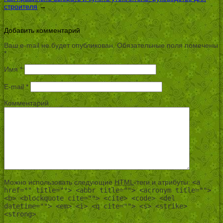
строителя
→
Добавить комментарий
Ваш e-mail не будет опубликован.
Обязательные поля помечены
*
Имя
*
E-mail
*
Комментарий
Можно использовать следующие
HTML
-теги и атрибуты:
<a
href="" title=""> <abbr title=""> <acronym title="">
<b> <blockquote cite=""> <cite> <code> <del
datetime=""> <em> <i> <q cite=""> <s> <strike>
<strong>