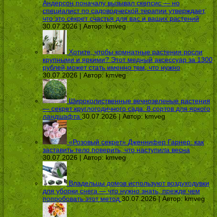
Андерсон поначалу вызывал скепсис — но
специалист по садоводческой терапии утверждает,
что это секрет счастья для вас и ваших растений
30.07.2026 | Автор:
kmveg
Хотите, чтобы комнатные растения росли
крупными и яркими? Этот медный аксессуар за 1300
рублей может стать именно тем, что нужно
30.07.2026 | Автор:
kmveg
Широколиственные вечнозеленые растения
— секрет круглогодичного сада: 8 сортов для яркого
ландшафта
30.07.2026 | Автор:
kmveg
«Розовый секрет» Дженнифер Гарнер: как
заставить тело поверить, что наступила весна
30.07.2026 | Автор:
kmveg
Владельцы домов используют воздуходувки
для уборки снега — что нужно знать, прежде чем
попробовать этот метод
30.07.2026 | Автор:
kmveg