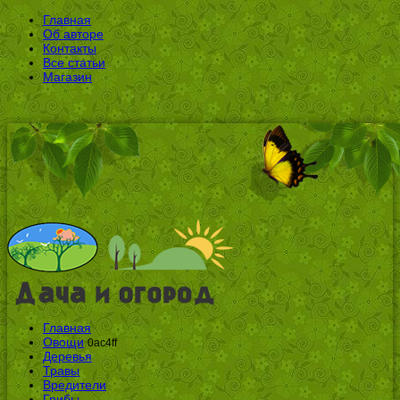
Главная
Об авторе
Контакты
Все статьи
Магазин
Главная
Овощи
0ac4ff
Деревья
Травы
Вредители
Грибы