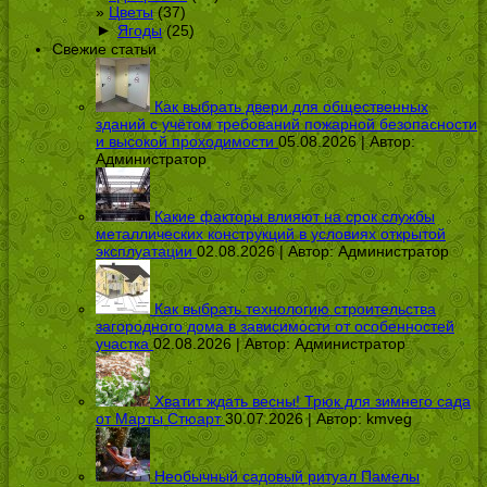
Цветы
(37)
►
Ягоды
(25)
Свежие статьи
Как выбрать двери для общественных
зданий с учётом требований пожарной безопасности
и высокой проходимости
05.08.2026 | Автор:
Администратор
Какие факторы влияют на срок службы
металлических конструкций в условиях открытой
эксплуатации
02.08.2026 | Автор:
Администратор
Как выбрать технологию строительства
загородного дома в зависимости от особенностей
участка
02.08.2026 | Автор:
Администратор
Хватит ждать весны! Трюк для зимнего сада
от Марты Стюарт
30.07.2026 | Автор:
kmveg
Необычный садовый ритуал Памелы