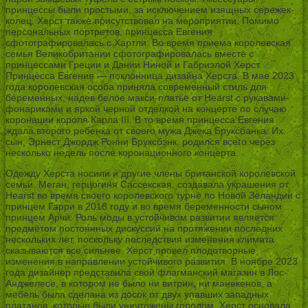
принцессы были простыми, за исключением изящных сережек-
колец. Херст также присутствовал на мероприятии. Помимо
персональных портретов, принцесса Евгения
сфотографировалась с Хартли. Во время приема королевская
семья Великобритании сфотографировалась вместе с
принцессами Греции и Дании Ниной и Габриэлой Херст.
Принцесса Евгения — поклонница дизайна Херста. В мае 2023
года королевская особа приняла современный стиль для
беременных, надев белое макси-платье от Hearst с рукавами-
фонариками и яркой черной отделкой на концерте по случаю
коронации короля Карла III. В то время принцесса Евгения
ждала второго ребенка от своего мужа Джека Бруксбанка. Их
сын, Эрнест Джордж Ронни Бруксбэнк, родился всего через
несколько недель после коронационного концерта.
Одежду Херста носили и другие члены британской королевской
семьи. Меган, герцогиня Сассекская, создавала украшения от
Hearst во время своего королевского турне по Новой Зеландии с
принцем Гарри в 2018 году и во время беременности сыном
принцем Арчи. Роль моды в устойчивом развитии является
предметом постоянных дискуссий на протяжении последних
нескольких лет, поскольку последствия изменения климата
сказываются все сильнее. Херст провел плодотворные
изменения в направлении устойчивого развития. В ноябре 2023
года дизайнер представила свой флагманский магазин в Лос-
Анджелесе, в котором не было ни витрин, ни манекенов, а
мебель была сделана из досок от двух упавших западных
платанов, которые были уничтожены городом. Херст основала