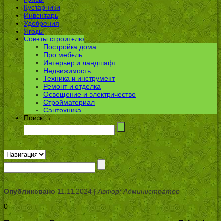
Кустарники
Инвентарь
Удобрения
Ягоды
Советы строителю
Постройка дома
Про мебель
Интерьер и ландшафт
Недвижимость
Техника и инструмент
Ремонт и отделка
Освещение и электричество
Стройматериал
Сантехника
Поиск →
Опубликовано
11.11.2024 |
Автор: Администратор
0