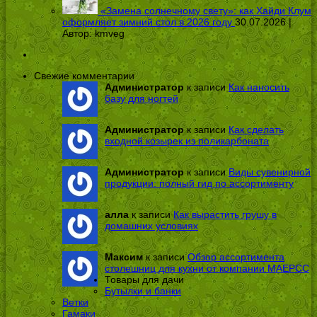
«Замена солнечному свету»: как Хайди Клум
оформляет зимний стол в 2026 году
30.07.2026 |
Автор:
kmveg
Свежие комментарии
Администратор
к записи
Как наносить
базу для ногтей
Администратор
к записи
Как сделать
входной козырек из поликарбоната
Администратор
к записи
Виды сувенирной
продукции: полный гид по ассортименту
алла
к записи
Как вырастить грушу в
домашних условиях
Максим
к записи
Обзор ассортимента
столешниц для кухни от компании МАЕРСС
Товары для дачи
Бутылки и банки
Ветки
Гамаки