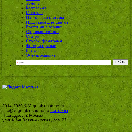
Зелень
Коптильни
Мангалы
Напольные фигуры
Подставки для цветов
Растения в горшке
Садовые наборы
Статуи
Столбы фонарные
Фонари ручные
Шатры
Электрокамины
2014-2020 © Vegetableshome.ru
info@vegetableshome.ru
Контакты
Наш адрес: г. Москва,
улица 3-я Владимирская, дом 27