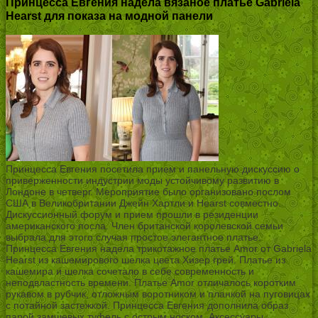
Принцесса Евгения надела вязаное платье Gabriela
Hearst для показа на модной панели
Принцесса Евгения посетила прием и панельную дискуссию о
приверженности индустрии моды устойчивому развитию в
Лондоне в четверг. Мероприятие было организовано послом
США в Великобритании Джейн Хартли и Hearst совместно.
Дискуссионный форум и прием прошли в резиденции
американского посла. Член британской королевской семьи
выбрала для этого случая простое элегантное платье.
Принцесса Евгения надела трикотажное платье Amor от Gabriela
Hearst из кашемирового шелка цвета Хизер грей. Платье из
кашемира и шелка сочетало в себе современность и
неподвластность времени. Платье Amor отличалось коротким
рукавом в рубчик, отложным воротником и планкой на пуговицах
с потайной застежкой. Принцесса Евгения дополнила образ
парой замшевых туфель с острым носком. Аксессуары