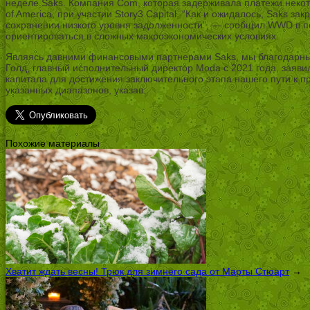
неделе Saks. Компания Com, которая задерживала платежи некото
of America, при участии Story3 Capital. “Как и ожидалось, Saks з
сохранении низкого уровня задолженности”, — сообщил WWD в п
ориентироваться в сложных макроэкономических условиях.
Являясь давними финансовыми партнерами Saks, мы благодарны Pa
Голд, главный исполнительный директор Moda с 2021 года, заяви
капитала для достижения заключительного этапа нашего пути к п
указанных диапазонов, указав:
Похожие материалы
Хватит ждать весны! Трюк для зимнего сада от Марты Стюарт
→