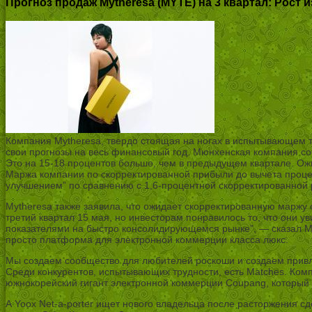
Прогноз продаж Mytheresa (MYTE) на 3 квартал: Рост
Компания Mytheresa, твердо стоящая на ногах в испытывающем т
свои прогнозы на весь финансовый год. Мюнхенская компания сооб
Это на 15-18 процентов больше, чем в предыдущем квартале. Ожи
Маржа компании по скорректированной прибыли до вычета процент
улучшением” по сравнению с 1,6-процентной скорректированной 
Mytheresa также заявила, что ожидает скорректированную маржу
третий квартал 15 мая, но инвесторам понравилось то, что они у
показателями на быстро консолидирующемся рынке”, — сказал Май
просто платформа для электронной коммерции класса люкс.
Мы создаем сообщество для любителей роскоши и создаем привл
Среди конкурентов, испытывающих трудности, есть Matches. Компа
южнокорейский гигант электронной коммерции Coupang, который п
А Yoox Net-a-porter ищет нового владельца после расторжения сд