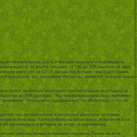
ает значительного роста в третьем квартале и подтвердила
акончившийся 31 марта, составит от 230 до 235 миллионов евро.
лионов евро, что на 12-15 процентов больше, чем годом ранее.
о 4 процентов, что, по словам Митерезы, является “значительным
одом ранее. Компания опубликует окончательные результаты за
 процентов до 3,85 доллара. “Мы чрезвычайно довольны высокими
заявлении. “Результаты подчеркивают, что Mytheresa — это не
делает нас победителями в непростых рыночных условиях”.
сь в этом году. Farfetch была на грани краха, пока ее не спас
 40 миллиардов, в которые он когда-то оценивался.
ont уже списал стоимость бизнеса со счетов. Ранее на этой