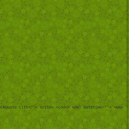
ockquote cite=""> <cite> <code> <del datetime=""> <em>