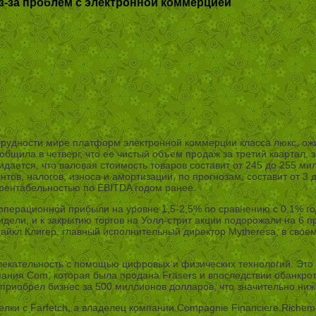
 из-за проблем с электронной коммерцией
рудности мире платформ электронной коммерции класса люкс, ожид
щила в четверг, что ее чистый объем продаж за третий квартал, з
дается, что валовая стоимость товаров составит от 245 до 255 мил
ов, налогов, износа и амортизации, по прогнозам, составит от 3 д
рентабельностью по EBITDA годом ранее.
 операционной прибыли на уровне 1,5-2,5% по сравнению с 0,1% г
видели, и к закрытию торгов на Уолл-стрит акции подорожали на 6
кл Клигер, главный исполнительный директор Mytheresa, в своем 
екательность с помощью цифровых и физических технологий. Это 
ния Com, которая была продана Frasers и впоследствии обанкротила
риобрел бизнес за 500 миллионов долларов, что значительно ниже
елки с Farfetch, а владелец компании Compagnie Financiere Richem