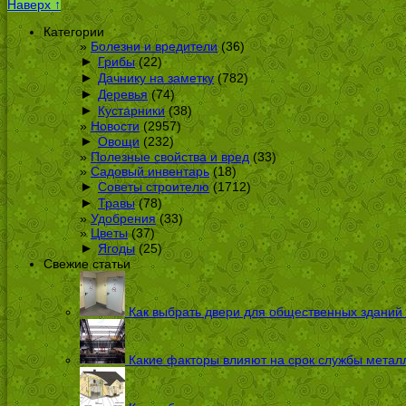
Наверх ↑
Категории
Болезни и вредители
(36)
►
Грибы
(22)
►
Дачнику на заметку
(782)
►
Деревья
(74)
►
Кустарники
(38)
Новости
(2957)
►
Овощи
(232)
Полезные свойства и вред
(33)
Садовый инвентарь
(18)
►
Советы строителю
(1712)
►
Травы
(78)
Удобрения
(33)
Цветы
(37)
►
Ягоды
(25)
Свежие статьи
Как выбрать двери для общественных зданий
Какие факторы влияют на срок службы металл