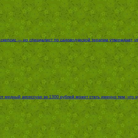
епсис — но специалист по садоводческой терапии утверждает, что
т медный аксессуар за 1300 рублей может стать именно тем, что 