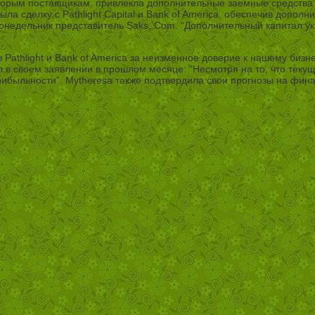
рым поставщикам, привлекла дополнительные заемные средства от 
акрыла сделку с Pathlight Capital и Bank of America, обеспечив до
онедельник представитель Saks. Com. “Дополнительный капитал 
thlight и Bank of America за неизменное доверие к нашему бизне
л в своем заявлении в прошлом месяце: “Несмотря на то, что тек
рибыльности”. Mytheresa также подтвердила свои прогнозы на фин