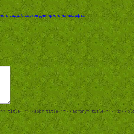
ого сада: 8 сортов для яркого ландшафта
→
="" title=""> <abbr title=""> <acronym title=""> <b> <bl