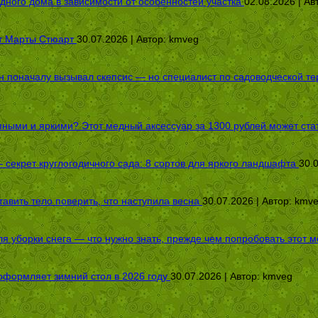
дного дома в зависимости от особенностей участка
02.08.2026 | Ав
от Марты Стюарт
30.07.2026 | Автор:
kmveg
оначалу вызывал скепсис — но специалист по садоводческой терап
пными и яркими? Этот медный аксессуар за 1300 рублей может стат
секрет круглогодичного сада: 8 сортов для яркого ландшафта
30.
авить тело поверить, что наступила весна
30.07.2026 | Автор:
kmv
я уборки снега — что нужно знать, прежде чем попробовать этот м
оформляет зимний стол в 2026 году
30.07.2026 | Автор:
kmveg