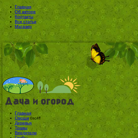
Главная
Об авторе
Контакты
Все статьи
Магазин
Главная
Овощи
0ac4ff
Деревья
Травы
Вредители
Грибы