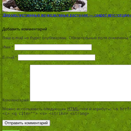
Широколиственные вечнозеленые растения — секрет круглогодичн
Добавить комментарий
Ваш e-mail не будет опубликован.
Обязательные поля помечены
*
Имя
*
E-mail
*
Комментарий
Можно использовать следующие
HTML
-теги и атрибуты:
<a href
<i> <q cite=""> <s> <strike> <strong>