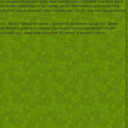
синдиката кредиторов, возглавляемого Pathlight Capital и Bank
полнительную ликвидность на сумму до 60 миллионов долларов при
укрепляет наше финансовое положение, поскольку мы продолжаем
су”. Moda Operandi также стремится привлечь средства. Джим
ущий бизнес довольно силен, мы ищем очень скромный объем
ансовый год, заканчивающийся 30 июня, в нижней части