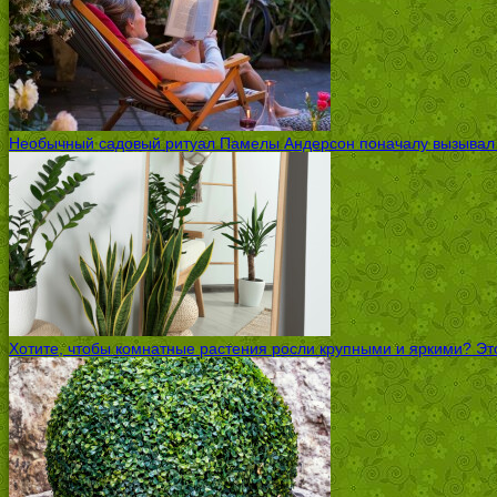
Необычный садовый ритуал Памелы Андерсон поначалу вызывал ск
Хотите, чтобы комнатные растения росли крупными и яркими? Это