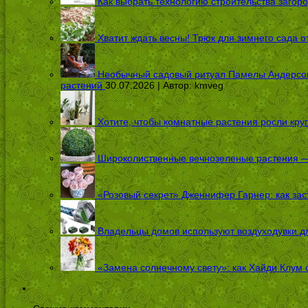
Как выбрать технологию строительства загоро
Хватит ждать весны! Трюк для зимнего сада 
Необычный садовый ритуал Памелы Андерсон п
растений
30.07.2026 | Автор:
kmveg
Хотите, чтобы комнатные растения росли кру
Широколиственные вечнозеленые растения — 
«Розовый секрет» Дженнифер Гарнер: как заст
Владельцы домов используют воздуходувки дл
«Замена солнечному свету»: как Хайди Клум 