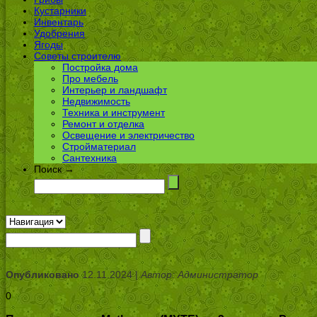
Кустарники
Инвентарь
Удобрения
Ягоды
Советы строителю
Постройка дома
Про мебель
Интерьер и ландшафт
Недвижимость
Техника и инструмент
Ремонт и отделка
Освещение и электричество
Стройматериал
Сантехника
Поиск →
Опубликовано
12.11.2024 |
Автор: Администратор
0