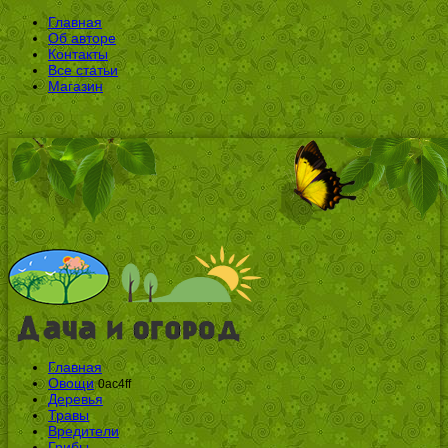
Главная
Об авторе
Контакты
Все статьи
Магазин
Главная
Овощи
0ac4ff
Деревья
Травы
Вредители
Грибы