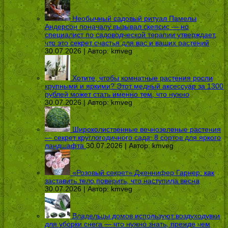
Необычный садовый ритуал Памелы
Андерсон поначалу вызывал скепсис — но
специалист по садоводческой терапии утверждает,
что это секрет счастья для вас и ваших растений
30.07.2026 | Автор:
kmveg
Хотите, чтобы комнатные растения росли
крупными и яркими? Этот медный аксессуар за 1300
рублей может стать именно тем, что нужно
30.07.2026 | Автор:
kmveg
Широколиственные вечнозеленые растения
— секрет круглогодичного сада: 8 сортов для яркого
ландшафта
30.07.2026 | Автор:
kmveg
«Розовый секрет» Дженнифер Гарнер: как
заставить тело поверить, что наступила весна
30.07.2026 | Автор:
kmveg
Владельцы домов используют воздуходувки
для уборки снега — что нужно знать, прежде чем