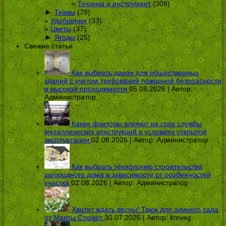
Техника и инструмент
(308)
►
Травы
(78)
Удобрения
(33)
Цветы
(37)
►
Ягоды
(25)
Свежие статьи
Как выбрать двери для общественных
зданий с учётом требований пожарной безопасности
и высокой проходимости
05.08.2026 | Автор:
Администратор
Какие факторы влияют на срок службы
металлических конструкций в условиях открытой
эксплуатации
02.08.2026 | Автор:
Администратор
Как выбрать технологию строительства
загородного дома в зависимости от особенностей
участка
02.08.2026 | Автор:
Администратор
Хватит ждать весны! Трюк для зимнего сада
от Марты Стюарт
30.07.2026 | Автор:
kmveg