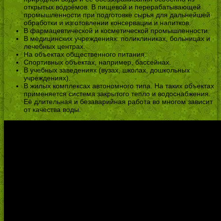
открытых водоёмов. В пищевой и перерабатывающей
промышленности при подготовке сырья для дальнейшей
обработки и изготовлении консервации и напитков.
В фармацевтической и косметической промышленности.
В медицинских учреждениях: поликлиниках, больницах и
лечебных центрах.
На объектах общественного питания.
Спортивных объектах, например, бассейнах.
В учебных заведениях (вузах, школах, дошкольных
учреждениях).
В жилых комплексах автономного типа. На таких объектах
применяется система закрытого тепло и водоснабжения.
Её длительная и безаварийная работа во многом зависит
от качества воды.