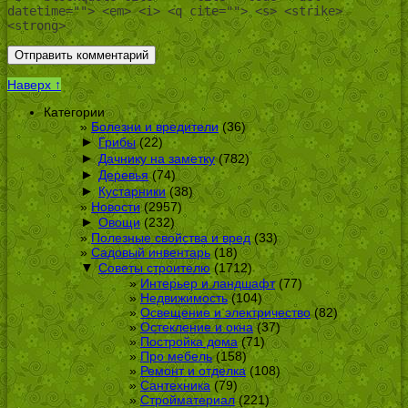
datetime=""> <em> <i> <q cite=""> <s> <strike>
<strong>
Наверх ↑
Категории
Болезни и вредители
(36)
►
Грибы
(22)
►
Дачнику на заметку
(782)
►
Деревья
(74)
►
Кустарники
(38)
Новости
(2957)
►
Овощи
(232)
Полезные свойства и вред
(33)
Садовый инвентарь
(18)
▼
Советы строителю
(1712)
Интерьер и ландшафт
(77)
Недвижимость
(104)
Освещение и электричество
(82)
Остекление и окна
(37)
Постройка дома
(71)
Про мебель
(158)
Ремонт и отделка
(108)
Сантехника
(79)
Стройматериал
(221)