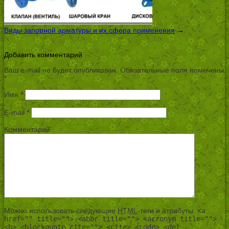
Виды запорной арматуры и их сфера применения
→
Добавить комментарий
Ваш e-mail не будет опубликован.
Обязательные поля помечены
*
Имя
*
E-mail
*
Комментарий
Можно использовать следующие
HTML
-теги и атрибуты:
<a
href="" title=""> <abbr title=""> <acronym title="">
<b> <blockquote cite=""> <cite> <code> <del