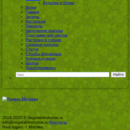
Бутылки и банки
Ветки
Гамаки
Зелень
Коптильни
Мангалы
Напольные фигуры
Подставки для цветов
Растения в горшке
Садовые наборы
Статуи
Столбы фонарные
Фонари ручные
Шатры
Электрокамины
2014-2020 © Vegetableshome.ru
info@vegetableshome.ru
Контакты
Наш адрес: г. Москва,