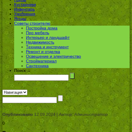
Кустарники
Инвентарь
Удобрения
Ягоды
Советы строителю
Постройка дома
Про мебель
Интерьер и ландшафт
Недвижимость
Техника и инструмент
Ремонт и отделка
Освещение и электричество
Стройматериал
Сантехника
Поиск →
Опубликовано
12.09.2024 |
Автор: Администратор
0