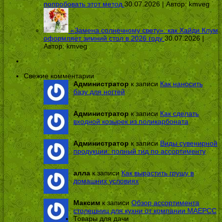
попробовать этот метод
30.07.2026 | Автор:
kmveg
«Замена солнечному свету»: как Хайди Клум
оформляет зимний стол в 2026 году
30.07.2026 |
Автор:
kmveg
Свежие комментарии
Администратор
к записи
Как наносить
базу для ногтей
Администратор
к записи
Как сделать
входной козырек из поликарбоната
Администратор
к записи
Виды сувенирной
продукции: полный гид по ассортименту
алла
к записи
Как вырастить грушу в
домашних условиях
Максим
к записи
Обзор ассортимента
столешниц для кухни от компании МАЕРСС
Товары для дачи