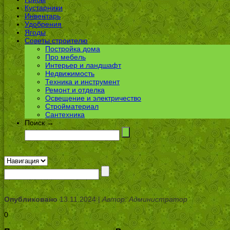
Кустарники
Инвентарь
Удобрения
Ягоды
Советы строителю
Постройка дома
Про мебель
Интерьер и ландшафт
Недвижимость
Техника и инструмент
Ремонт и отделка
Освещение и электричество
Стройматериал
Сантехника
Поиск →
Опубликовано
13.11.2024 |
Автор: Администратор
0