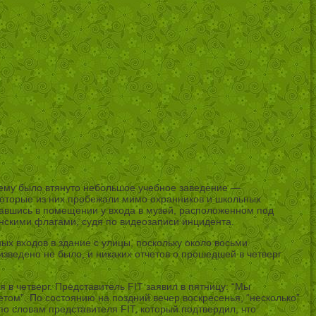
блему было втянуто небольшое учебное заведение —
которые из них пробежали мимо охранников и школьных
азавшись в помещении у входа в музей, расположенном под
нскими флагами, судя по видеозаписи инцидента.
ых входов в здание с улицы, поскольку около восьми
зведено не было, и никаких отчетов о прошедшей в четверг
в четверг. Представитель FIT заявил в пятницу: “Мы
том”. По состоянию на поздний вечер воскресенья, “несколько”
по словам представителя FIT, который подтвердил, что