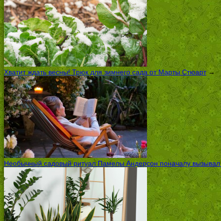
Хватит ждать весны! Трюк для зимнего сада от Марты Стюарт
→
Необычный садовый ритуал Памелы Андерсон поначалу вызывал ск