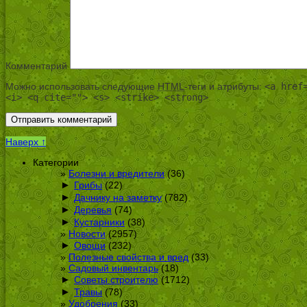
Комментарий
Можно использовать следующие
HTML
-теги и атрибуты:
<a href
<i> <q cite=""> <s> <strike> <strong>
Наверх ↑
Категории
Болезни и вредители
(36)
►
Грибы
(22)
►
Дачнику на заметку
(782)
►
Деревья
(74)
►
Кустарники
(38)
Новости
(2957)
►
Овощи
(232)
Полезные свойства и вред
(33)
Садовый инвентарь
(18)
►
Советы строителю
(1712)
►
Травы
(78)
Удобрения
(33)