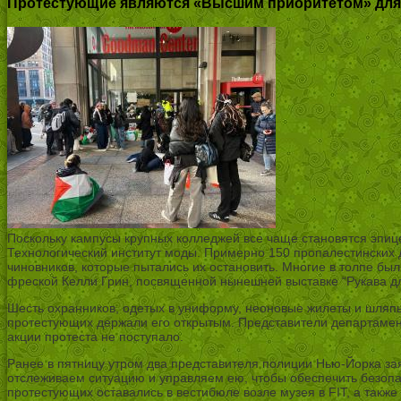
Протестующие являются «Высшим приоритетом» для FI
Поскольку кампусы крупных колледжей все чаще становятся эпице
Технологический институт моды. Примерно 150 пропалестинских 
чиновников, которые пытались их остановить. Многие в толпе бы
фреской Келли Грин, посвященной нынешней выставке “Рукава дл
Шесть охранников, одетых в униформу, неоновые жилеты и шляпы с
протестующих держали его открытым. Представители департамента
акции протеста не поступало.
Ранее в пятницу утром два представителя полиции Нью-Йорка зая
отслеживаем ситуацию и управляем ею, чтобы обеспечить безопас
протестующих оставались в вестибюле возле музея в FIT, а также