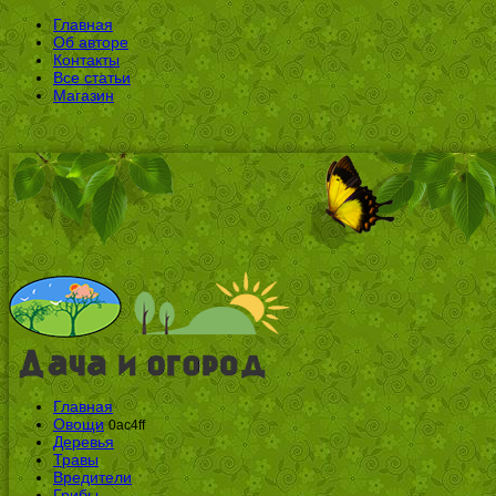
Главная
Об авторе
Контакты
Все статьи
Магазин
Главная
Овощи
0ac4ff
Деревья
Травы
Вредители
Грибы