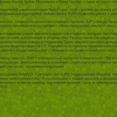
еннис Бассо, Бибху Мохапатра и Нина Гарсия — одни из тысяч тех,
оводителей швейного округа Нью-Йорка, чтобы решить проблему не
рендованных аудиториях, сейчас более 8000 студентов учатся в кам
undation, попросили прокомментировать призывы SJP к фонду при
вопросы руководителя по связям с общественностью школы и пресс
 Life и администрация уволили и выселили студента, который был п
естинские выступления в общежитиях. Группа также утверждала, ч
пропалестинские товары в поддержку Палестинского детского фонда
ощника вице-президента FIT Foundation, попросили прокомментиро
 связям с общественностью и Маккарти он также сослался на пресс
 представитель SUNY в воскресенье выступил с заявлением: “Безо
езопасными, инклюзивными и позволяли студентам ответственно пр
ий, ресурсов, обучения и поддержки.
 нападения ХАМАСА 7 октября, что SUNY поддерживает Израиль пер
ении также говорилось: “В соответствии с нашей миссией и федер
ственность как за свободу выражения мнений, так и за обеспечени
9:05.