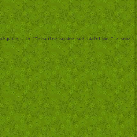
ockquote cite=""> <cite> <code> <del datetime=""> <em>