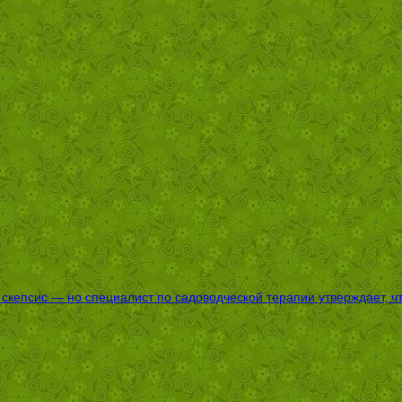
епсис — но специалист по садоводческой терапии утверждает, что