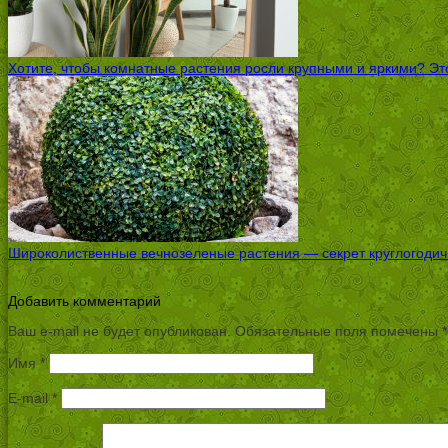
Хотите, чтобы комнатные растения росли крупными и яркими? Это
Широколиственные вечнозеленые растения — секрет круглогодичн
Добавить комментарий
Ваш e-mail не будет опубликован.
Обязательные поля помечены
*
Имя
*
E-mail
*