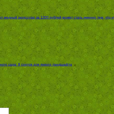
т медный аксессуар за 1300 рублей может стать именно тем, что 
ого сада: 8 сортов для яркого ландшафта
→