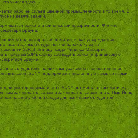
 кто учился здесь.
хватки рабочей силы в швейной промышленности в то время. В
пусе из девяти зданий.
держиваться бойкота и финансовой прозрачности. Филипс
-секретаря Брауна.
омощником ординатора в общежитии, и, как утверждается,
то школа закрыла студенческий барахолку из-за
 помощи и SJP. В пятницу, когда Филипса Маккарти,
вать призывы SJP к фонду соблюдать бойкот и финансовую
-секретаря Брауна.
пасность студентов в наших кампусах имеет первостепенное
оявлять себя. SUNY поддерживает постоянную связь со всеми
ед лицом терроризма и что в SUNY нет места антисемитизму.
альным законодательством и законодательством штата Нью-Йорк,
е безопасной учебной среды для всех наших студентов”.