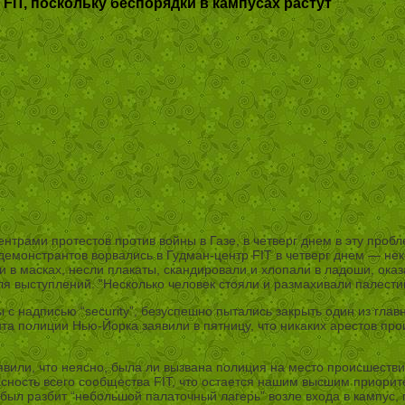
T, поскольку беспорядки в кампусах растут
нтрами протестов против войны в Газе, в четверг днем в эту про
демонстрантов ворвались в Гудман-центр FIT в четверг днем — не
ли в масках, несли плакаты, скандировали и хлопали в ладоши, ок
я выступлений. ”Несколько человек стояли и размахивали палести
 надписью “security”, безуспешно пытались закрыть один из главн
 полиции Нью-Йорка заявили в пятницу, что никаких арестов прои
вили, что неясно, была ли вызвана полиция на место происшествия 
ность всего сообщества FIT, что остается нашим высшим приорите
 был разбит “небольшой палаточный лагерь” возле входа в кампус, 