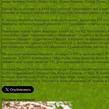
моды. Кельвин Кляйн, Майкл Корс, Норма Камали, Ральф Руччи, Д
Школа была основана в 1944 году группой преподавателей и рук
отличие от первого класса из 100 студентов, которые учились в а
В пятницу Филипса Маккарти, исполнительного директора FIT Fo
Маккарти, исполнительный директор FIT Foundation, ответил на 
Претензии группы также включали в себя то, что FIT Residential
наказывают двух “проживающих в общежитии” студентов за пропал
пропалестинского студенческого киоска, в котором продавались 
исполнительного директора FIT Foundation, и Лиз Маналио, пом
прозрачность, каждый из них обратился к руководителю школы по
На просьбу прокомментировать ситуацию с FIT и требования SJP
значение, и SUNY стремится к тому, чтобы наши кампусы были б
нашими кампусами, включая FIT, для предоставления рекомендац
Канцлер [Джон] Кинг абсолютно ясно дал понять после ужасного
SUNY поддерживает губернатора Хочула в отказе от BDS. В заявл
включая Конституции США и штата Нью-Йорк, кампусы несут ответ
Примечание редактора: Эта статья была обновлена 28 апреля в 1
Похожие материалы