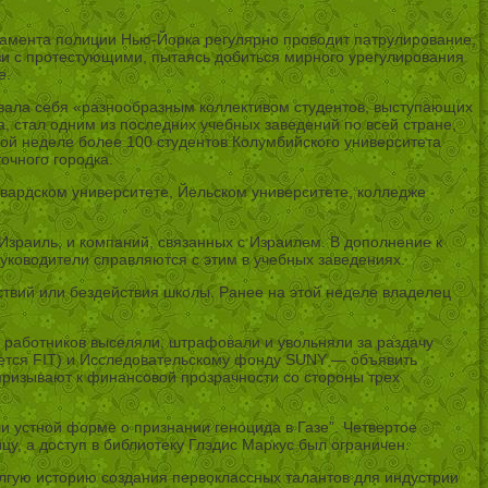
ртамента полиции Нью-Йорка регулярно проводит патрулирование,
зи с протестующими, пытаясь добиться мирного урегулирования
е.
назвала себя «разнообразным коллективом студентов, выступающих
, стал одним из последних учебных заведений по всей стране,
лой неделе более 100 студентов Колумбийского университета
очного городка.
вардском университете, Йельском университете, колледже
Израиль, и компаний, связанных с Израилем. В дополнение к
руководители справляются с этим в учебных заведениях.
ствий или бездействия школы. Ранее на этой неделе владелец
их работников выселяли, штрафовали и увольняли за раздачу
ляется FIT) и Исследовательскому фонду SUNY — объявить
призывают к финансовой прозрачности со стороны трех
и устной форме о признании геноцида в Газе”. Четвертое
ницу, а доступ в библиотеку Глэдис Маркус был ограничен.
олгую историю создания первоклассных талантов для индустрии