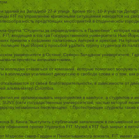
том.
и зданий на Западной 27-й улице. Кроме того, 10-й участок Депа
манды FIT по управлению кризисными ситуациями находятся на свя
целесообразность предстоящих мероприятий в студенческом городк
авила группа “Студенты за справедливость в Палестине”, которая 
. FIT, входящий в состав Государственного университета Нью-Йорка
учаях привели к созданию палаточных лагерей и арестам. На прош
 полицию Нью-Йорка с просьбой удалить группу студентов из палат
ском университете в Остине, Северо-Западном университете, Гар
 назвали протесты антисемитскими.
и колледжи отказаться от компаний, которые помогают вооружать 
ы в колледжах усиливают дискуссию о свободе слова и о том, как 
отказываются от своей благотворительности, в зависимости от дей
оей альма-матер Columbia.
апретил им организовывать мероприятия в кампусе, а студентов и 
T, SUNY (сети государственных университетов, частью которой яв
дарству незаконных поселенцев». ” Протестующие студенты также 
она Б. Кинга “выступить с публичным заявлением в письменной ил
 все обвинения против студентов FIT. Музей в FIT был закрыт в пят
от Мэдисон-сквер-Гарден и Пенсильванского вокзала, FIT имеет д