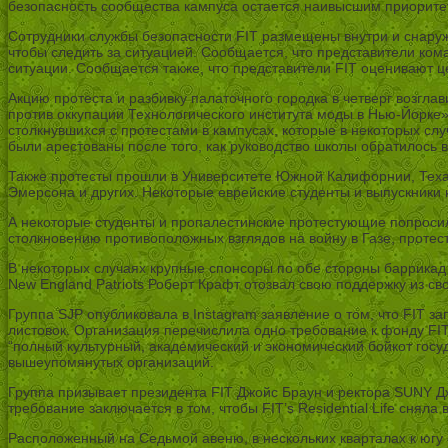
безопасность сообщества кампуса остается наивысшим приорите
Сотрудники службы безопасности FIT размещены внутри и снаруж
чтобы следить за ситуацией. Сообщается, что представители ко
ситуации. Сообщается также, что представители FIT оценивают 
Акцию протеста и разбивку палаточного городка в четверг возгл
против оккупации Технологического института моды в Нью-Йорке»
столкнувшихся с протестами в кампусах, которые в некоторых сл
были арестованы после того, как руководство школы обратилось в
Также протесты прошли в Университете Южной Калифорнии, Техас
Эмерсона и других. Некоторые еврейские студенты и выпускники
А некоторые студенты и пропалестинские протестующие попросил
столкновению противоположных взглядов на войну в Газе, протест
В некоторых случаях крупные спонсоры по обе стороны баррикад 
New England Patriots Роберт Крафт отозвал свою поддержку из св
Группа SJP опубликовала в Instagram заявление о том, что FIT з
листовок. Организация перечислила одно требование к фонду FI
“полный культурный, академический и экономический бойкот госу
вышеупомянутых организаций.
Группа призывает президента FIT Джойс Браун и ректора SUNY Дж
требование заключается в том, чтобы FIT’s Residential Life сняла
Расположенный на Седьмой авеню, в нескольких кварталах к югу 