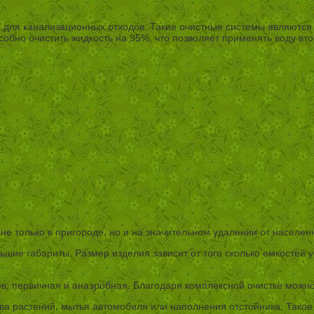
и для канализационных отходов. Такие очистные системы являются
обно очистить жидкость на 95%, что позволяет применять воду вто
 не только в пригороде, но и на значительном удалении от населен
шие габариты. Размер изделия зависит от того сколько емкостей у
ов: первичная и анаэробная. Благодаря комплексной очистке можн
ива растений, мытья автомобиля или наполнения отстойника. Тако