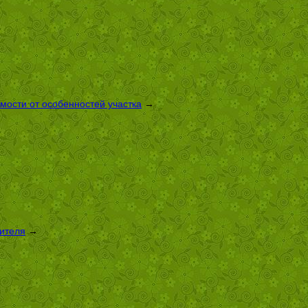
имости от особенностей участка
→
оителя
→