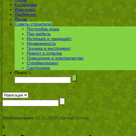
Кустарники
Инвентарь
Удобрения
Ягоды
Советы строителю
Постройка дома
Про мебель
Интерьер и ландшафт
Недвижимость
Техника и инструмент
Ремонт и отделка
Освещение и электричество
Стройматериал
Сантехника
Поиск →
Опубликовано
22.11.2019 |
Автор: kmveg
0