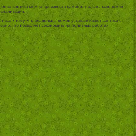
ючение септика можно произвести самостоятельно, сэкономив
канализации.
 все к тому, что владельцы домов устанавливают септики с
орно, что позволяет сэкономить на поливных работах.