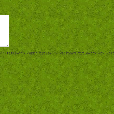
="" title=""> <abbr title=""> <acronym title=""> <b> <bl