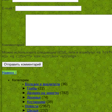
E-mail
*
Комментарий
Можно использовать следующие
HTML
-теги и атрибуты:
<a href
<i> <q cite=""> <s> <strike> <strong>
Наверх ↑
Категории
Болезни и вредители
(36)
►
Грибы
(22)
►
Дачнику на заметку
(782)
►
Деревья
(74)
►
Кустарники
(38)
Новости
(2957)
►
Овощи
(232)