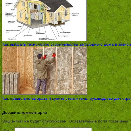
Как выбрать технологию строительства загородного дома в завис
Как правильно выбрать и купить утеплитель: руководство для стр
Добавить комментарий
Ваш e-mail не будет опубликован.
Обязательные поля помечены
*
Имя
*