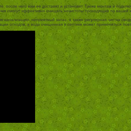
е, после чего вам ее доставят и установят. Также монтаж и подкл
время смогут эффективно очищать нечистоты проходящие по вашей 
анализации. неприятный запах, а также регулярная чистка сводят
ции отходов, а вода очищенная в септике может применяться повт