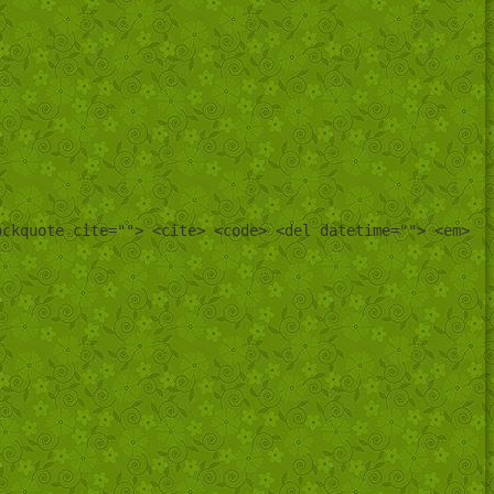
ockquote cite=""> <cite> <code> <del datetime=""> <em>