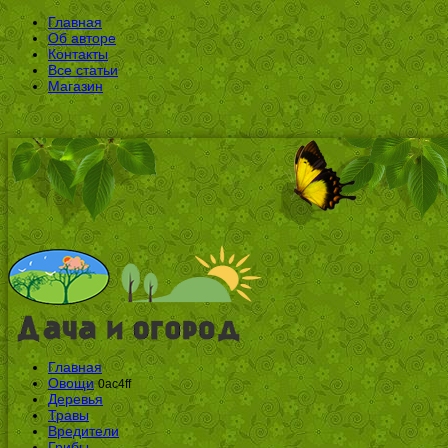
Главная
Об авторе
Контакты
Все статьи
Магазин
Главная
Овощи
0ac4ff
Деревья
Травы
Вредители
Грибы