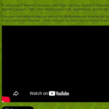
В настоящий момент заказать очистную систему можно в интернет
время и деньги. Простота конструкции и ее надежность долгое 
Сегодня выгребные ямы не являются эффективным вариантом для к
очистными систе6мами, чтобы больше не беспокоиться об утилиза