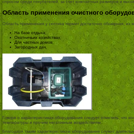
спросом среди покупателей, за счет компактных размеров и выс
Область применения очистного оборудо
Область применения у септика термит достаточно обширная, их 
На базе отдыха;
Охотничьих хозяйствах;
Для частных домов;
Загородных дач.
Говоря о характеристиках оборудования следует отметить, что к
температуры и прочим негативным воздействиям.
Благодаря таким характеристикам оборудование служит длительн