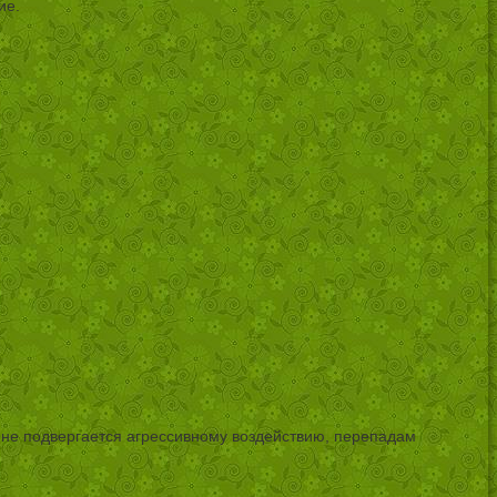
ие.
й не подвергается агрессивному воздействию, перепадам