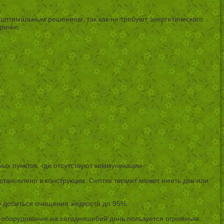
 оптимальным решением, так как не требуют энергетического
рично.
ных пунктов, где отсутствуют коммуникации.
становлено в конструкции. Септик термит может иметь две или
о добиться очищения жидкости до 95%.
е оборудование на сегодняшн6ий день пользуется огромным