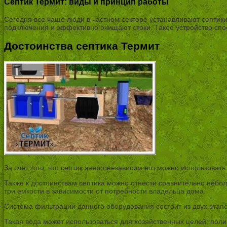
Септик Термит: виды и принцип работы
Сегодня все чаще люди в частном секторе устанавливают септик
подключения и эффективно очищают стоки. Такое устройство спос
Достоинства септика Термит
За счет того, что септик энергонезависим его можно использовать
Также к достоинствам септика можно отнести сравнительно неболь
три емкости в зависимости от потребности владельца дома.
Система фильтрации данного оборудования состоит из двух этап
Такая вода может использоваться для хозяйственных целей, пол