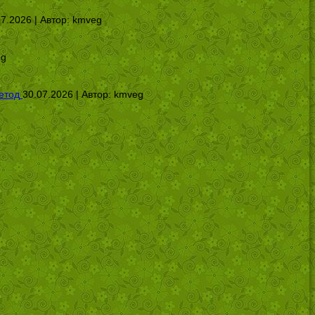
07.2026 | Автор:
kmveg
eg
етод
30.07.2026 | Автор:
kmveg