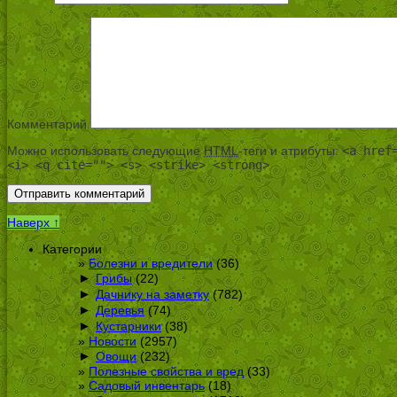
Комментарий
Можно использовать следующие
HTML
-теги и атрибуты:
<a href
<i> <q cite=""> <s> <strike> <strong>
Наверх ↑
Категории
Болезни и вредители
(36)
►
Грибы
(22)
►
Дачнику на заметку
(782)
►
Деревья
(74)
►
Кустарники
(38)
Новости
(2957)
►
Овощи
(232)
Полезные свойства и вред
(33)
Садовый инвентарь
(18)