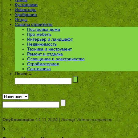
Кустарники
Инвентарь
Удобрения
Ягоды
Советы строителю
Постройка дома
Про мебель
Интерьер и ландшафт
Недвижимость
Техника и инструмент
Ремонт и отделка
Освещение и электричество
Стройматериал
Сантехника
Поиск →
Опубликовано
14.11.2024 |
Автор: Администратор
0