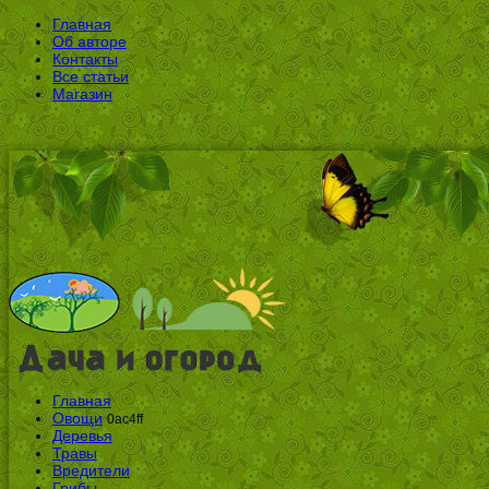
Главная
Об авторе
Контакты
Все статьи
Магазин
Главная
Овощи
0ac4ff
Деревья
Травы
Вредители
Грибы