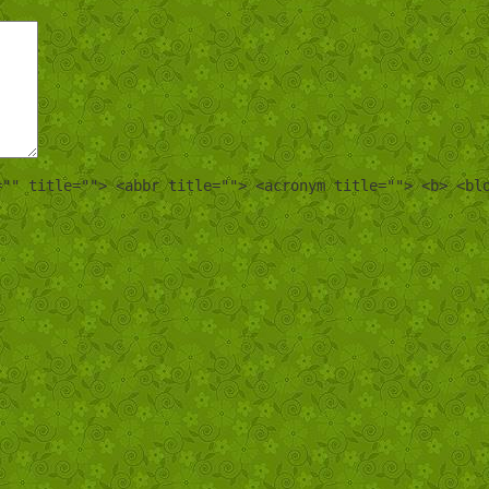
="" title=""> <abbr title=""> <acronym title=""> <b> <bl