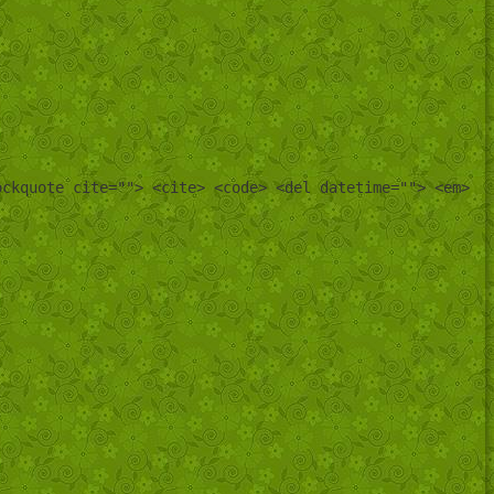
ockquote cite=""> <cite> <code> <del datetime=""> <em>