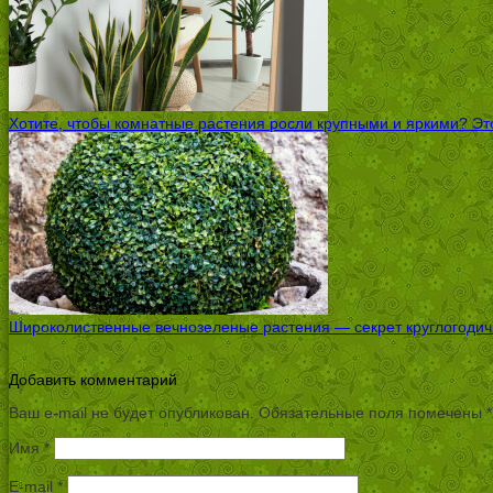
Хотите, чтобы комнатные растения росли крупными и яркими? Это
Широколиственные вечнозеленые растения — секрет круглогодичн
Добавить комментарий
Ваш e-mail не будет опубликован.
Обязательные поля помечены
*
Имя
*
E-mail
*