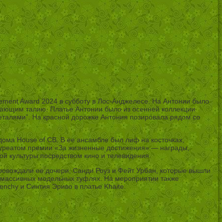
ement Award 2024 в субботу в Лос-Анджелесе. На Антонии было
ивающим талию. Платье Антонии было из осенней коллекции
еталями”. На красной дорожке Антония позировала рядом со
дома House of CB. В ее ансамбле был лиф на косточках,
лауреатом премии «За жизненные достижения» — награды,
й культуры посредством кино и телевидения.
ровождали ее дочери, Санди Роуз и Фейт Урбан, которые вышли
 и массивных модельных туфлях. На мероприятии также
enchy и Синтия Эриво в платье Khaite.