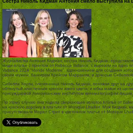
Сестра Николь Кидман Антония смело выступила на ц
Журналистка Антония Кидман, сестра Николь Кидман, представлял
миди-платье с принтом от Rebecca Vallance, с вырезом на одно
Vallance 2024 “Monde Moderne”, вдохновением для создания кот
своим мужем, банкиром Крейгом Марраном, и дочерью Сибеллой 
Сибелла Хоули, племянница Николь Кидман, похожая друг на друг
обтянутый эластичным крепом алого цвета, и юбка макси из шел
присуждаемой Американским институтом кинематографии лицам, ч
По этому случаю она надела сверкающее золотое платье от Bale
на красную дорожку в платьях от Monique Lhuillier. Муж Кидман,
присутствовали Мерил Стрип в цветочном платье от Monique Lhuill