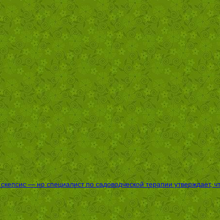
епсис — но специалист по садоводческой терапии утверждает, что