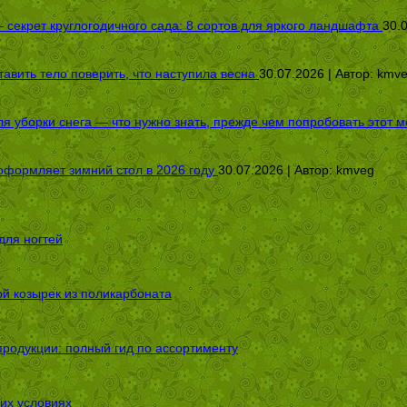
секрет круглогодичного сада: 8 сортов для яркого ландшафта
30.
авить тело поверить, что наступила весна
30.07.2026 | Автор:
kmv
я уборки снега — что нужно знать, прежде чем попробовать этот м
оформляет зимний стол в 2026 году
30.07.2026 | Автор:
kmveg
для ногтей
ой козырек из поликарбоната
родукции: полный гид по ассортименту
их условиях