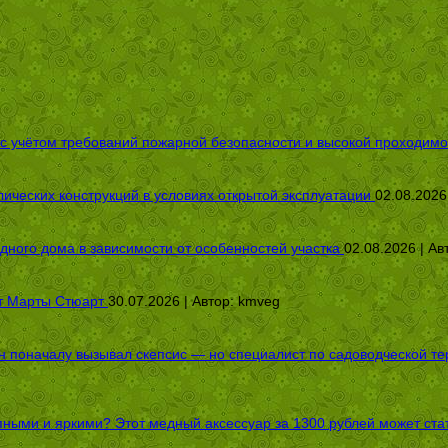
 с учётом требований пожарной безопасности и высокой проходимо
ических конструкций в условиях открытой эксплуатации
02.08.2026
дного дома в зависимости от особенностей участка
02.08.2026 | Ав
от Марты Стюарт
30.07.2026 | Автор:
kmveg
оначалу вызывал скепсис — но специалист по садоводческой терап
пными и яркими? Этот медный аксессуар за 1300 рублей может стат