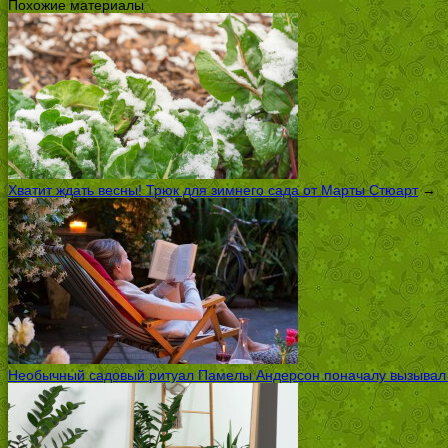
Похожие материалы
Хватит ждать весны! Трюк для зимнего сада от Марты Стюарт
→
Необычный садовый ритуал Памелы Андерсон поначалу вызывал ск