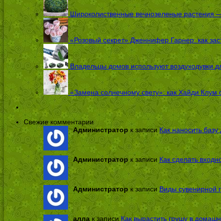
Широколиственные вечнозеленые растения — 
«Розовый секрет» Дженнифер Гарнер: как заст
Владельцы домов используют воздуходувки дл
«Замена солнечному свету»: как Хайди Клум 
Свежие комментарии
Администратор
к записи
Как наносить базу 
Администратор
к записи
Как сделать входн
Администратор
к записи
Виды сувенирной п
алла
к записи
Как вырастить грушу в домашн