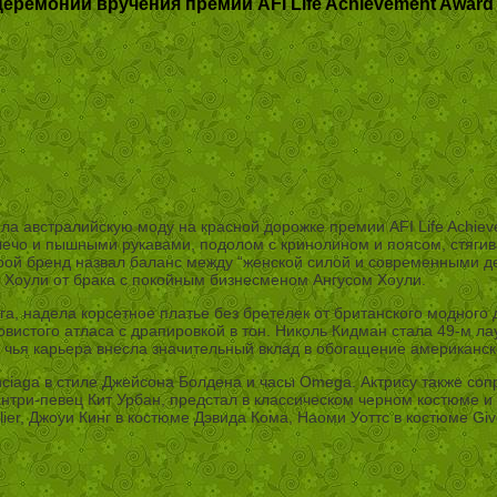
еремонии вручения премии AFI Life Achievement Award
а австралийскую моду на красной дорожке премии AFI Life Achiev
 плечо и пышными рукавами, подолом с кринолином и поясом, стяг
орой бренд назвал баланс между “женской силой и современными д
Хоули от брака с покойным бизнесменом Ангусом Хоули.
а, надела корсетное платье без бретелек от британского модного 
ковистого атласа с драпировкой в тон. Николь Кидман стала 49-м 
ья карьера внесла значительный вклад в обогащение американско
nciaga в стиле Джейсона Болдена и часы Omega. Актрису также соп
 кантри-певец Кит Урбан, предстал в классическом черном костюме
ier, Джоуи Кинг в костюме Дэвида Кома, Наоми Уоттс в костюме Giv