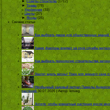
►
Советы строителю
(1712)
►
Травы
(78)
Удобрения
(33)
Цветы
(37)
►
Ягоды
(25)
Свежие статьи
Как выбрать двери для общественных зданий
Какие факторы влияют на срок службы металл
Как выбрать технологию строительства загоро
Хватит ждать весны! Трюк для зимнего сада 
Необычный садовый ритуал Памелы Андерсон п
растений
30.07.2026 | Автор:
kmveg
Хотите, чтобы комнатные растения росли кру