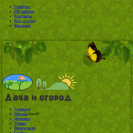
Главная
Об авторе
Контакты
Все статьи
Магазин
Главная
Овощи
0ac4ff
Деревья
Травы
Вредители
Грибы