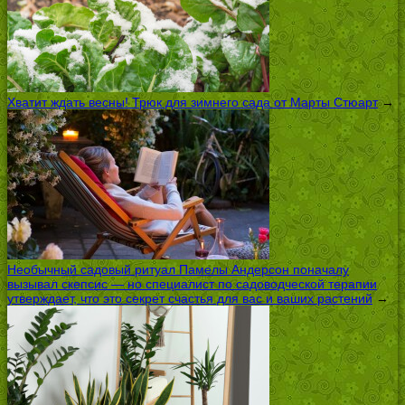
Хватит ждать весны! Трюк для зимнего сада от Марты Стюарт
→
Необычный садовый ритуал Памелы Андерсон поначалу
вызывал скепсис — но специалист по садоводческой терапии
утверждает, что это секрет счастья для вас и ваших растений
→