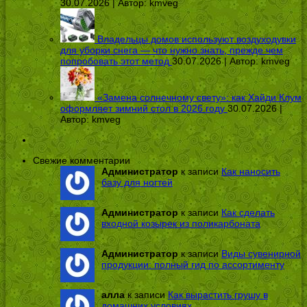
30.07.2026 | Автор:
kmveg
Владельцы домов используют воздуходувки
для уборки снега — что нужно знать, прежде чем
попробовать этот метод
30.07.2026 | Автор:
kmveg
«Замена солнечному свету»: как Хайди Клум
оформляет зимний стол в 2026 году
30.07.2026 |
Автор:
kmveg
Свежие комментарии
Администратор
к записи
Как наносить
базу для ногтей
Администратор
к записи
Как сделать
входной козырек из поликарбоната
Администратор
к записи
Виды сувенирной
продукции: полный гид по ассортименту
алла
к записи
Как вырастить грушу в
домашних условиях