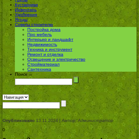
Кустарники
Инвентарь
Удобрения
Ягоды
Советы строителю
Постройка дома
Про мебель
Интерьер и ландшафт
Недвижимость
Техника и инструмент
Ремонт и отделка
Освещение и электричество
Стройматериал
Сантехника
Поиск →
Опубликовано
13.11.2024 |
Автор: Администратор
0