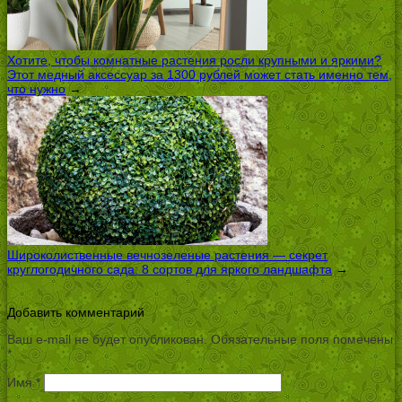
Хотите, чтобы комнатные растения росли крупными и яркими?
Этот медный аксессуар за 1300 рублей может стать именно тем,
что нужно
→
Широколиственные вечнозеленые растения — секрет
круглогодичного сада: 8 сортов для яркого ландшафта
→
Добавить комментарий
Ваш e-mail не будет опубликован.
Обязательные поля помечены
*
Имя
*