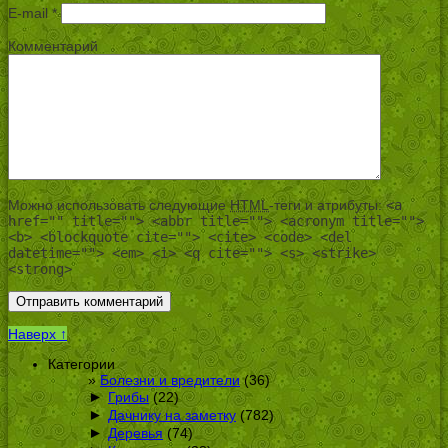
E-mail
*
Комментарий
Можно использовать следующие
HTML
-теги и атрибуты:
<a
href="" title=""> <abbr title=""> <acronym title="">
<b> <blockquote cite=""> <cite> <code> <del
datetime=""> <em> <i> <q cite=""> <s> <strike>
<strong>
Наверх ↑
Категории
Болезни и вредители
(36)
►
Грибы
(22)
►
Дачнику на заметку
(782)
►
Деревья
(74)