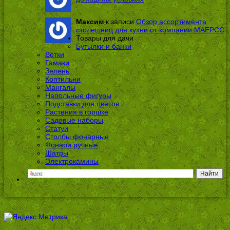
Максим
к записи
Обзор ассортимента
столешниц для кухни от компании МАЕРСС
Товары для дачи
Бутылки и банки
Ветки
Гамаки
Зелень
Коптильни
Мангалы
Напольные фигуры
Подставки для цветов
Растения в горшке
Садовые наборы
Статуи
Столбы фонарные
Фонари ручные
Шатры
Электрокамины