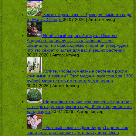
Хватит ждать весны! Трюк для зимнего сада
от Марты Стюарт
30.07.2026 | Автор:
kmveg
Необычный садовый ритуал Памелы
Андерсон поначалу вызывал скепсис — но
специалист по садоводческой терапии утверждает,
что это секрет счастья для вас и ваших растений
30.07.2026 | Автор:
kmveg
Хотите, чтобы комнатные растения росли
крупными и яркими? Этот медный аксессуар за 1300
рублей может стать именно тем, что нужно
30.07.2026 | Автор:
kmveg
Широколиственные вечнозеленые растения
— секрет круглогодичного сада: 8 сортов для яркого
ландшафта
30.07.2026 | Автор:
kmveg
«Розовый секрет» Дженнифер Гарнер: как
заставить тело поверить, что наступила весна