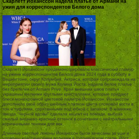
Скарлетт Йоханссон надела платье от Армани на
ужин для корреспондентов Белого дома
Скарлетт Йоханссон продемонстрировала классический гламур
на ужине корреспондентов Белого дома 2024 года в субботу в
Вашингтоне, округ Колумбия. Актриса, которая сопровождала на
мероприятии своего мужа Колина Йоста, надела белое платье
без бретелек от Armani Prive. Края внешних швов платья
украшены мелкими круглыми кристаллами, которые придают
блеск монохромной цветовой палитре Йоханссон. Йоханссон
дополнила свой образ шейным платком цвета слоновой кости в
тон и туфлями, спрятанными под юбкой с запахом. В макияже
звезда “Черной вдовы” сделала акцент на помаде, выбрав
смелый вишнево-красный оттенок в сочетании с нейтральными
коричневыми тенями для век.
Длинные светлые локоны Йоханссон были зачесаны за уши и
уложены классическими волнами в голливудском стиле. Йост