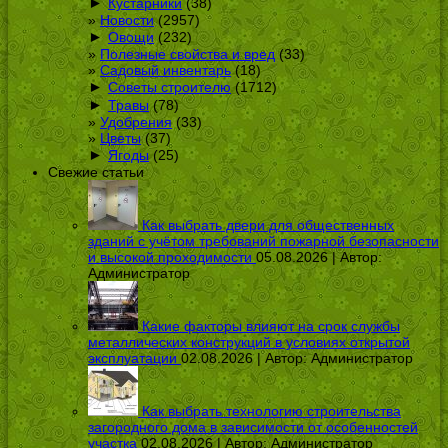
►
Кустарники
(38)
Новости
(2957)
►
Овощи
(232)
Полезные свойства и вред
(33)
Садовый инвентарь
(18)
►
Советы строителю
(1712)
►
Травы
(78)
Удобрения
(33)
Цветы
(37)
►
Ягоды
(25)
Свежие статьи
Как выбрать двери для общественных
зданий с учётом требований пожарной безопасности
и высокой проходимости
05.08.2026 | Автор:
Администратор
Какие факторы влияют на срок службы
металлических конструкций в условиях открытой
эксплуатации
02.08.2026 | Автор:
Администратор
Как выбрать технологию строительства
загородного дома в зависимости от особенностей
участка
02.08.2026 | Автор:
Администратор