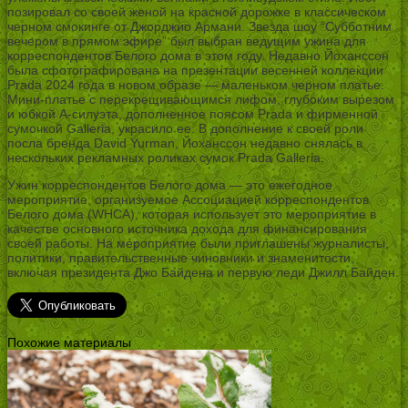
позировал со своей женой на красной дорожке в классическом
черном смокинге от Джорджио Армани. Звезда шоу “Субботним
вечером в прямом эфире” был выбран ведущим ужина для
корреспондентов Белого дома в этом году. Недавно Йоханссон
была сфотографирована на презентации весенней коллекции
Prada 2024 года в новом образе — маленьком черном платье.
Мини-платье с перекрещивающимся лифом, глубоким вырезом
и юбкой А-силуэта, дополненное поясом Prada и фирменной
сумочкой Galleria, украсило ее. В дополнение к своей роли
посла бренда David Yurman, Йоханссон недавно снялась в
нескольких рекламных роликах сумок Prada Galleria.
Ужин корреспондентов Белого дома — это ежегодное
мероприятие, организуемое Ассоциацией корреспондентов
Белого дома (WHCA), которая использует это мероприятие в
качестве основного источника дохода для финансирования
своей работы. На мероприятие были приглашены журналисты,
политики, правительственные чиновники и знаменитости,
включая президента Джо Байдена и первую леди Джилл Байден.
Похожие материалы