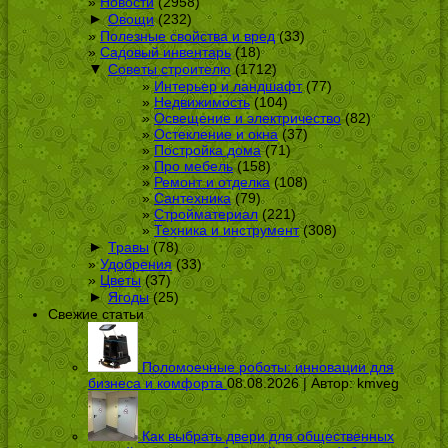
Новости
(2958)
►
Овощи
(232)
Полезные свойства и вред
(33)
Садовый инвентарь
(18)
▼
Советы строителю
(1712)
Интерьер и ландшафт
(77)
Недвижимость
(104)
Освещение и электричество
(82)
Остекление и окна
(37)
Постройка дома
(71)
Про мебель
(158)
Ремонт и отделка
(108)
Сантехника
(79)
Стройматериал
(221)
Техника и инструмент
(308)
►
Травы
(78)
Удобрения
(33)
Цветы
(37)
►
Ягоды
(25)
Свежие статьи
Поломоечные роботы: инновации для
бизнеса и комфорта
08.08.2026 | Автор:
kmveg
Как выбрать двери для общественных