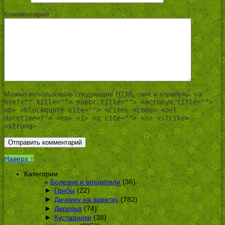
Комментарий
Можно использовать следующие
HTML
-теги и атрибуты:
<a
href="" title=""> <abbr title=""> <acronym title="">
<b> <blockquote cite=""> <cite> <code> <del
datetime=""> <em> <i> <q cite=""> <s> <strike>
<strong>
Наверх ↑
Категории
Болезни и вредители
(36)
►
Грибы
(22)
►
Дачнику на заметку
(782)
►
Деревья
(74)
►
Кустарники
(38)