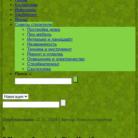
Кустарники
Инвентарь
Удобрения
Ягоды
Советы строителю
Постройка дома
Про мебель
Интерьер и ландшафт
Недвижимость
Техника и инструмент
Ремонт и отделка
Освещение и электричество
Стройматериал
Сантехника
Поиск →
Опубликовано
11.11.2024 |
Автор: Администратор
0