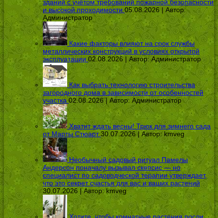
зданий с учётом требований пожарной безопасности
и высокой проходимости
05.08.2026 | Автор:
Администратор
Какие факторы влияют на срок службы
металлических конструкций в условиях открытой
эксплуатации
02.08.2026 | Автор:
Администратор
Как выбрать технологию строительства
загородного дома в зависимости от особенностей
участка
02.08.2026 | Автор:
Администратор
Хватит ждать весны! Трюк для зимнего сада
от Марты Стюарт
30.07.2026 | Автор:
kmveg
Необычный садовый ритуал Памелы
Андерсон поначалу вызывал скепсис — но
специалист по садоводческой терапии утверждает,
что это секрет счастья для вас и ваших растений
30.07.2026 | Автор:
kmveg
Хотите, чтобы комнатные растения росли