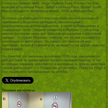
Cosmosyr, Celeste NMD, Serge Guilloux Paris, Flowers for Zoe,
мужские купальники Naive, Vellati и Moreau Paris. Boulan South
Beach находится на Коллинз-авеню, 2000, в Майами-Бич.
Выставка сопровождается персонализированной рекламной
кампанией с моделями коттеджей, презентацией с
адаптированным мерчандайзингом, а также публикациями в
социальных сетях. “Неделя плавания в Майами — это очень
важная рыночная ниша для брендов купальников и курортной
одежды”, — сказал Мерклен, отметив, что на нее съезжаются
ритейлеры со всего мира. Он сказал, что многие из них
приезжают только в Майами и он не видит их на других неделях
моды в мире.
Он отметил, что весенние коллекции 2025 года заказываются
для доставки во время круиза (рождественский период), и эти
коллекции первыми появляются в магазинах, а срок их действия
самый длительный — с Рождества по сентябрь. Показ La Plage в
Лос-Анджелесе запланирован на октябрь.
Похожие материалы