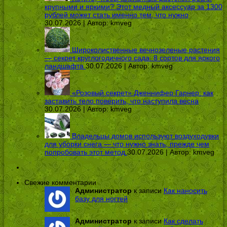
крупными и яркими? Этот медный аксессуар за 1300
рублей может стать именно тем, что нужно
30.07.2026 | Автор:
kmveg
Широколиственные вечнозеленые растения
— секрет круглогодичного сада: 8 сортов для яркого
ландшафта
30.07.2026 | Автор:
kmveg
«Розовый секрет» Дженнифер Гарнер: как
заставить тело поверить, что наступила весна
30.07.2026 | Автор:
kmveg
Владельцы домов используют воздуходувки
для уборки снега — что нужно знать, прежде чем
попробовать этот метод
30.07.2026 | Автор:
kmveg
Свежие комментарии
Администратор
к записи
Как наносить
базу для ногтей
Администратор
к записи
Как сделать