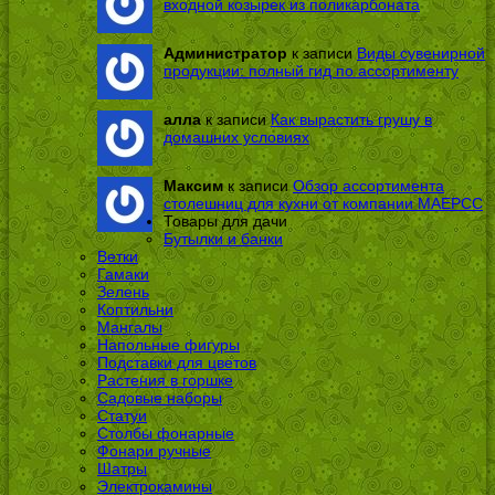
входной козырек из поликарбоната
Администратор
к записи
Виды сувенирной
продукции: полный гид по ассортименту
алла
к записи
Как вырастить грушу в
домашних условиях
Максим
к записи
Обзор ассортимента
столешниц для кухни от компании МАЕРСС
Товары для дачи
Бутылки и банки
Ветки
Гамаки
Зелень
Коптильни
Мангалы
Напольные фигуры
Подставки для цветов
Растения в горшке
Садовые наборы
Статуи
Столбы фонарные
Фонари ручные
Шатры
Электрокамины