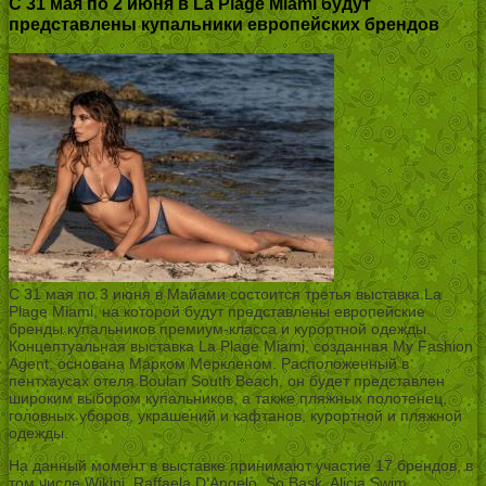
С 31 мая по 2 июня в La Plage Miami будут
представлены купальники европейских брендов
С 31 мая по 3 июня в Майами состоится третья выставка La
Plage Miami, на которой будут представлены европейские
бренды купальников премиум-класса и курортной одежды.
Концептуальная выставка La Plage Miami, созданная My Fashion
Agent, основана Марком Меркленом. Расположенный в
пентхаусах отеля Boulan South Beach, он будет представлен
широким выбором купальников, а также пляжных полотенец,
головных уборов, украшений и кафтанов, курортной и пляжной
одежды.
На данный момент в выставке принимают участие 17 брендов, в
том числе Wikini, Raffaela D’Angelo, So Bask, Alicia Swim,