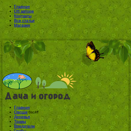
Главная
Об авторе
Контакты
Все статьи
Магазин
Главная
Овощи
0ac4ff
Деревья
Травы
Вредители
Грибы