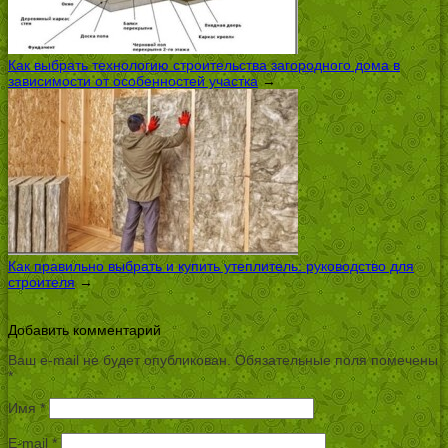
Как выбрать технологию строительства загородного дома в
зависимости от особенностей участка
→
Как правильно выбрать и купить утеплитель: руководство для
строителя
→
Добавить комментарий
Ваш e-mail не будет опубликован.
Обязательные поля помечены
*
Имя
*
E-mail
*