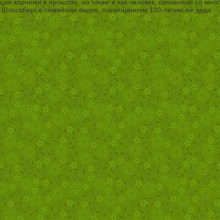
щая корнями в прошлое, но также и как человек, связанный со многи
а Шлоссберг в семейном видео, посвященном 100-летию ее деда.