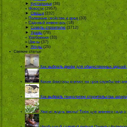
►
Кустарники
(38)
Новости
(2957)
►
Овощи
(232)
Полезные свойства и вред
(33)
Садовый инвентарь
(18)
►
Советы строителю
(1712)
►
Травы
(78)
Удобрения
(33)
Цветы
(37)
►
Ягоды
(25)
Свежие статьи
Как выбрать двери для общественных зданий
Какие факторы влияют на срок службы металл
Как выбрать технологию строительства загоро
Хватит ждать весны! Трюк для зимнего сада 
Необычный садовый ритуал Памелы Андерсон п