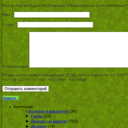
Ваш e-mail не будет опубликован.
Обязательные поля помечены
*
Имя
*
E-mail
*
Комментарий
Можно использовать следующие
HTML
-теги и атрибуты:
<a href
<i> <q cite=""> <s> <strike> <strong>
Наверх ↑
Категории
Болезни и вредители
(36)
►
Грибы
(22)
►
Дачнику на заметку
(782)
►
Деревья
(74)