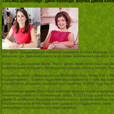
Татьяна Шлоссберг: Джон Кеннеди, внучка Джеки Кенн
ЛОНДОН. Предвыборная кампания заложена в генах Кеннеди. Тат
журналистом, занимающимся вопросами изменения климата и ох
У нее есть два родных брата, Роуз и Джон, также известные как Д
американской истории в Оксфордском университете в Англии. Ран
Ее работы также публиковались в Washington Post, Vanity Fair и
подозреваете». ” В книге подробно рассказывается о том, как пов
способствует решению экологических проблем. В 2020 году она п
В настоящее время Шлоссберг работает фрилансером и выпускае
изменении климата и окружающей среде. В 2022 году у нее и ее
Джеки О на Мартас-Винъярд в Массачусетсе. Сына Шлоссберг наз
протяжении всей моей жизни мне удавалось поддерживать связь с 
закономерности, которые его завораживали.