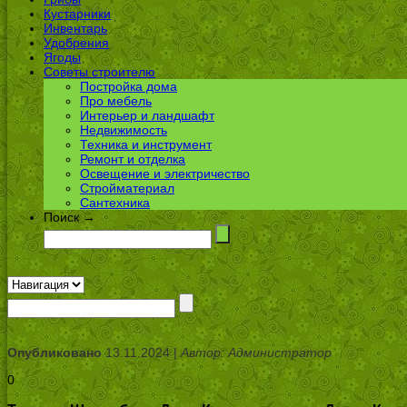
Кустарники
Инвентарь
Удобрения
Ягоды
Советы строителю
Постройка дома
Про мебель
Интерьер и ландшафт
Недвижимость
Техника и инструмент
Ремонт и отделка
Освещение и электричество
Стройматериал
Сантехника
Поиск →
Опубликовано
13.11.2024 |
Автор: Администратор
0