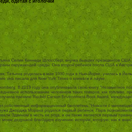
еди, одетая с иголочки
ьяна Селия Кеннеди Шлоссберг, внучка бывших президентов США 
раны окружающей среды. Она второй ребенок посла США в Австра
жек. Татьяна родилась в мае 1990 года в Нью-Йорке, училась в Йел
ее она писала для New York Times о климате и науке.
 Bloomberg. В 2019 году она опубликовала свою книгу “Незаметное 
седневное использование человеком таких товаров, как топливо, пр
олучила премию Rachel Carson Environment Book Award, междунаро
т собственный информационный бюллетень “Новости с меняющейся 
 мужа Джорджа Морана родился первый ребенок. Пара познакомилас
вали Эдвином в честь ее отца, и он также является первым правн
моим дедушкой благодаря изучению истории, которую, как я знаю, о