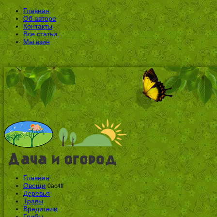
Главная
Об авторе
Контакты
Все статьи
Магазин
Главная
Овощи
0ac4ff
Деревья
Травы
Вредители
Грибы