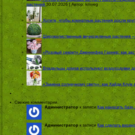
растений
30.07.2026 | Автор:
kmveg
Хотите, чтобы комнатные растения росли кру
Широколиственные вечнозеленые растения — 
«Розовый секрет» Дженнифер Гарнер: как заст
Владельцы домов используют воздуходувки дл
«Замена солнечному свету»: как Хайди Клум 
Свежие комментарии
Администратор
к записи
Как наносить базу 
Администратор
к записи
Как сделать входн