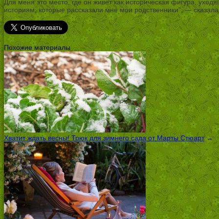
Для меня это место, где он живет как историческая фигура, уходя
историям, которые рассказали мне мои родственники”, — сказал
Похожие материалы
Хватит ждать весны! Трюк для зимнего сада от Марты Стюарт
→