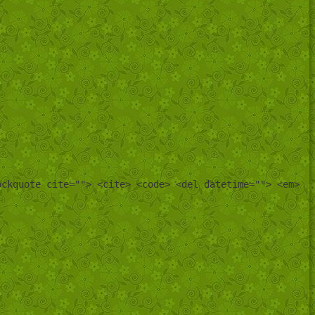
ockquote cite=""> <cite> <code> <del datetime=""> <em>