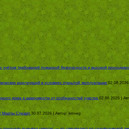
 с учётом требований пожарной безопасности и высокой проходимо
ических конструкций в условиях открытой эксплуатации
02.08.2026
дного дома в зависимости от особенностей участка
02.08.2026 | Ав
от Марты Стюарт
30.07.2026 | Автор:
kmveg
оначалу вызывал скепсис — но специалист по садоводческой терап