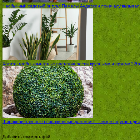
Необычный садовый ритуал Памелы Андерсон поначалу вызывал ск
Хотите, чтобы комнатные растения росли крупными и яркими? Это
Широколиственные вечнозеленые растения — секрет круглогодичн
Добавить комментарий