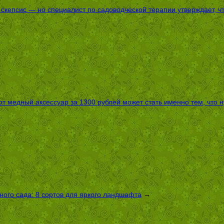
епсис — но специалист по садоводческой терапии утверждает, что
т медный аксессуар за 1300 рублей может стать именно тем, что 
ого сада: 8 сортов для яркого ландшафта
→