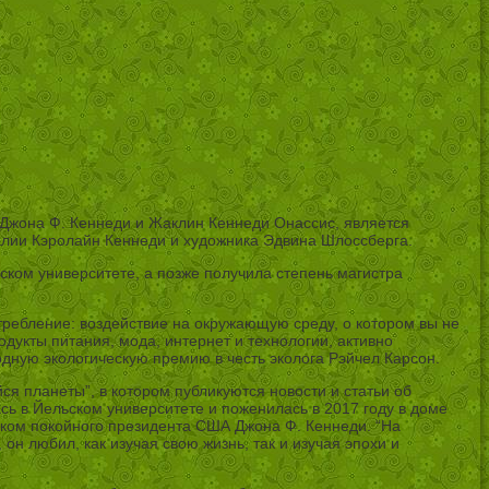
Джона Ф. Кеннеди и Жаклин Кеннеди Онассис, является
лии Кэролайн Кеннеди и художника Эдвина Шлоссберга.
ьском университете, а позже получила степень магистра
потребление: воздействие на окружающую среду, о котором вы не
одукты питания, мода, интернет и технологии, активно
дную экологическую премию в честь эколога Рэйчел Карсон.
планеты”, в котором публикуются новости и статьи об
ь в Йельском университете и поженилась в 2017 году в доме
уком покойного президента США Джона Ф. Кеннеди. “На
н любил, как изучая свою жизнь, так и изучая эпохи и