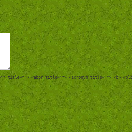
="" title=""> <abbr title=""> <acronym title=""> <b> <bl