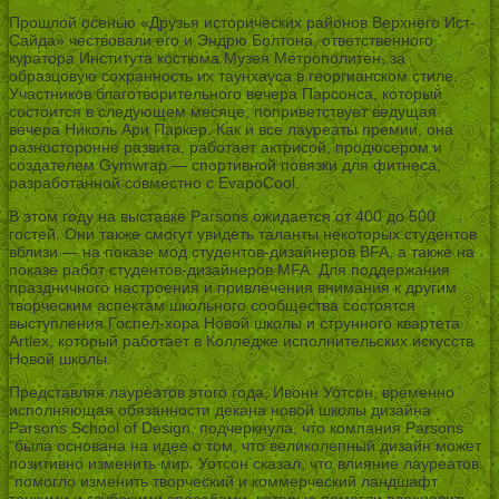
Прошлой осенью «Друзья исторических районов Верхнего Ист-
Сайда» чествовали его и Эндрю Болтона, ответственного
куратора Института костюма Музея Метрополитен, за
образцовую сохранность их таунхауса в георгианском стиле.
Участников благотворительного вечера Парсонса, который
состоится в следующем месяце, поприветствует ведущая
вечера Николь Ари Паркер. Как и все лауреаты премии, она
разносторонне развита, работает актрисой, продюсером и
создателем Gymwrap — спортивной повязки для фитнеса,
разработанной совместно с EvapoCool.
В этом году на выставке Parsons ожидается от 400 до 500
гостей. Они также смогут увидеть таланты некоторых студентов
вблизи — на показе мод студентов-дизайнеров BFA, а также на
показе работ студентов-дизайнеров MFA. Для поддержания
праздничного настроения и привлечения внимания к другим
творческим аспектам школьного сообщества состоятся
выступления Госпел-хора Новой школы и струнного квартета
Artlex, который работает в Колледже исполнительских искусств
Новой школы.
Представляя лауреатов этого года, Ивонн Уотсон, временно
исполняющая обязанности декана новой школы дизайна
Parsons School of Design, подчеркнула, что компания Parsons
“была основана на идее о том, что великолепный дизайн может
позитивно изменить мир. Уотсон сказал, что влияние лауреатов
“помогло изменить творческий и коммерческий ландшафт
тонкими и глубокими способами, которые помогли вдохновить