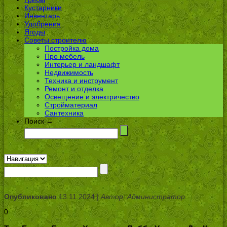
Кустарники
Инвентарь
Удобрения
Ягоды
Советы строителю
Постройка дома
Про мебель
Интерьер и ландшафт
Недвижимость
Техника и инструмент
Ремонт и отделка
Освещение и электричество
Стройматериал
Сантехника
Поиск →
Опубликовано
13.11.2024 |
Автор: Администратор
0