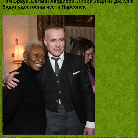
Том Браун, Бетанн Хардисон, Либби Уодл из Дж. Крю
будут удостоены чести Парсонса
Приближается сезон выпускных платьев и университетских гала-