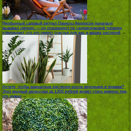
Необычный садовый ритуал Памелы Андерсон поначалу
вызывал скепсис — но специалист по садоводческой терапии
утверждает, что это секрет счастья для вас и ваших растений
→
Хотите, чтобы комнатные растения росли крупными и яркими?
Этот медный аксессуар за 1300 рублей может стать именно тем,
что нужно
→