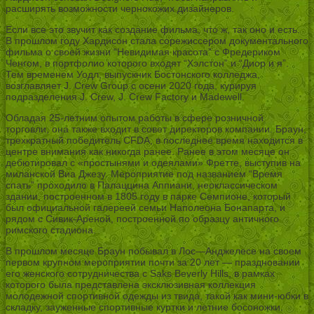
расширять возможности чернокожих дизайнеров.
Если все это звучит как создание фильма, что ж, так оно и есть.
В прошлом году Хардисон стала сорежиссером документального
фильма о своей жизни “Невидимая красота” с Фредериком
Ченгом, в портфолио которого входят “Хэлстон” и “Диор и я”.
Тем временем Уодл, выпускник Бостонского колледжа,
возглавляет J. Crew Group с осени 2020 года, курируя
подразделения J. Crew, J. Crew Factory и Madewell.
Обладая 25-летним опытом работы в сфере розничной
торговли, она также входит в совет директоров компании. Браун,
трехкратный победитель CFDA, в последнее время находится в
центре внимания как никогда ранее. Ранее в этом месяце он
дебютировал с «простынями и одеялами» Фретте, выступив на
миланской Виа Джезу. Мероприятие под названием “Время
спать” проходило в Палаццина Аппиани, неоклассическом
здании, построенном в 1805 году в парке Семпионе, который
был официальной галереей семьи Наполеона Бонапарта, и
рядом с Сивик-Ареной, построенной по образцу античного
римского стадиона.
В прошлом месяце Браун побывал в Лос—Анджелесе на своем
первом крупном мероприятии почти за 20 лет — праздновании
его женского сотрудничества с Saks Beverly Hills, в рамках
которого была представлена эксклюзивная коллекция
молодежной спортивной одежды из твида, такой как мини-юбки в
складку, зауженные спортивные куртки и летние босоножки.