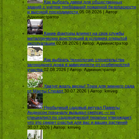
Как выбрать двери для общественных
зданий с учётом требований пожарной безопасности
и высокой проходимости
05.08.2026 | Автор:
Администратор
Какие факторы влияют на срок службы
металлических конструкций в условиях открытой
эксплуатации
02.08.2026 | Автор:
Администратор
Как выбрать технологию строительства
загородного дома в зависимости от особенностей
участка
02.08.2026 | Автор:
Администратор
Хватит ждать весны! Трюк для зимнего сада
от Марты Стюарт
30.07.2026 | Автор:
kmveg
Необычный садовый ритуал Памелы
Андерсон поначалу вызывал скепсис — но
специалист по садоводческой терапии утверждает,
что это секрет счастья для вас и ваших растений
30.07.2026 | Автор:
kmveg