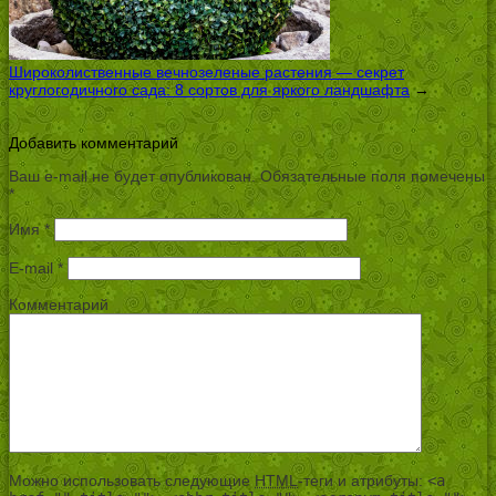
Широколиственные вечнозеленые растения — секрет
круглогодичного сада: 8 сортов для яркого ландшафта
→
Добавить комментарий
Ваш e-mail не будет опубликован.
Обязательные поля помечены
*
Имя
*
E-mail
*
Комментарий
Можно использовать следующие
HTML
-теги и атрибуты:
<a