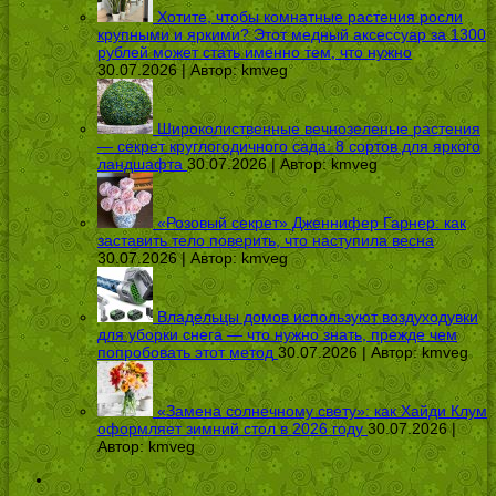
Хотите, чтобы комнатные растения росли
крупными и яркими? Этот медный аксессуар за 1300
рублей может стать именно тем, что нужно
30.07.2026 | Автор:
kmveg
Широколиственные вечнозеленые растения
— секрет круглогодичного сада: 8 сортов для яркого
ландшафта
30.07.2026 | Автор:
kmveg
«Розовый секрет» Дженнифер Гарнер: как
заставить тело поверить, что наступила весна
30.07.2026 | Автор:
kmveg
Владельцы домов используют воздуходувки
для уборки снега — что нужно знать, прежде чем
попробовать этот метод
30.07.2026 | Автор:
kmveg
«Замена солнечному свету»: как Хайди Клум
оформляет зимний стол в 2026 году
30.07.2026 |
Автор:
kmveg