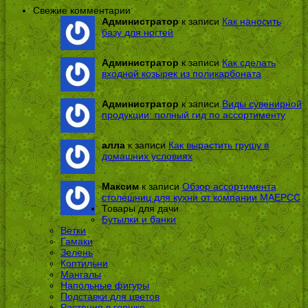
Свежие комментарии
Администратор
к записи
Как наносить
базу для ногтей
Администратор
к записи
Как сделать
входной козырек из поликарбоната
Администратор
к записи
Виды сувенирной
продукции: полный гид по ассортименту
алла
к записи
Как вырастить грушу в
домашних условиях
Максим
к записи
Обзор ассортимента
столешниц для кухни от компании МАЕРСС
Товары для дачи
Бутылки и банки
Ветки
Гамаки
Зелень
Коптильни
Мангалы
Напольные фигуры
Подставки для цветов
Растения в горшке