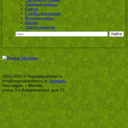
Садовые наборы
Статуи
Столбы фонарные
Фонари ручные
Шатры
Электрокамины
2014-2020 © Vegetableshome.ru
info@vegetableshome.ru
Контакты
Наш адрес: г. Москва,
улица 3-я Владимирская, дом 27