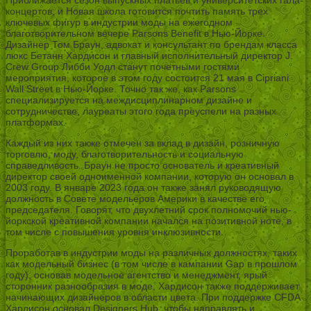
концертов, и Новая школа готовится почтить память трех
ключевых фигур в индустрии моды на ежегодном
благотворительном вечере Parsons Benefit в Нью-Йорке.
Дизайнер Том Браун, адвокат и консультант по брендам класса
люкс Бетанн Хардисон и главный исполнительный директор J.
Crew Group Либби Уодл станут почетными гостями
мероприятия, которое в этом году состоится 21 мая в Cipriani
Wall Street в Нью-Йорке. Точно так же, как Parsons
специализируется на междисциплинарном дизайне и
сотрудничестве, лауреаты этого года преуспели на разных
платформах.
Каждый из них также отмечен за вклад в дизайн, розничную
торговлю, моду, благотворительность и социальную
справедливость. Браун не просто основатель и креативный
директор своей одноименной компании, которую он основал в
2003 году. В январе 2023 года он также занял руководящую
должность в Совете модельеров Америки в качестве его
председателя. Говорят, что двухлетний срок полномочий нью-
йоркской креативной компании начался на позитивной ноте, в
том числе с повышения уровня инклюзивности.
Проработав в индустрии моды на различных должностях, таких
как модельный бизнес (в том числе в кампании Gap в прошлом
году), основав модельное агентство и менеджмент, ярый
сторонник разнообразия в моде, Хардисон также поддерживает
начинающих дизайнеров в области цвета. При поддержке CFDA
Хардисон основал Designers Hub, чтобы направлять и