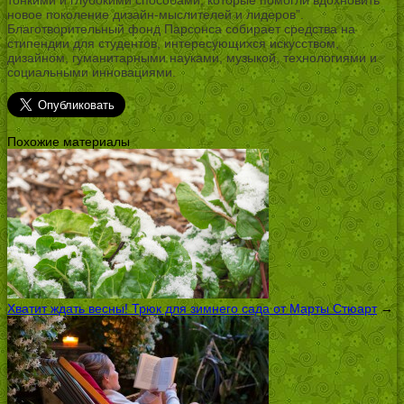
новое поколение дизайн-мыслителей и лидеров”.
Благотворительный фонд Парсонса собирает средства на
стипендии для студентов, интересующихся искусством,
дизайном, гуманитарными науками, музыкой, технологиями и
социальными инновациями.
Похожие материалы
Хватит ждать весны! Трюк для зимнего сада от Марты Стюарт
→