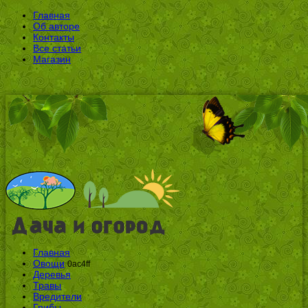
Главная
Об авторе
Контакты
Все статьи
Магазин
Главная
Овощи
0ac4ff
Деревья
Травы
Вредители
Грибы