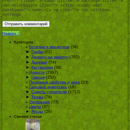
href="" title=""> <abbr title=""> <acronym title="">
<b> <blockquote cite=""> <cite> <code> <del
datetime=""> <em> <i> <q cite=""> <s> <strike>
<strong>
Наверх ↑
Категории
Болезни и вредители
(36)
►
Грибы
(22)
►
Дачнику на заметку
(782)
►
Деревья
(74)
►
Кустарники
(38)
Новости
(2957)
►
Овощи
(232)
Полезные свойства и вред
(33)
Садовый инвентарь
(18)
►
Советы строителю
(1712)
►
Травы
(78)
Удобрения
(33)
Цветы
(37)
►
Ягоды
(25)
Свежие статьи