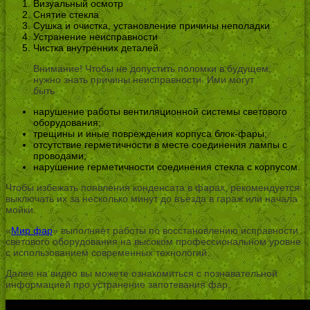
Визуальный осмотр
Снятие стекла
Сушка и очистка, установление причины неполадки
Устранение неисправности
Чистка внутренних деталей.
Внимание! Чтобы не допустить поломки в будущем,
нужно знать причины неисправности. Ими могут
быть
нарушение работы вентиляционной системы светового
оборудования;
трещины и иные повреждения корпуса блок-фары;
отсутствие герметичности в месте соединения лампы с
проводами;
нарушение герметичности соединения стекла с корпусом.
Чтобы избежать появления конденсата в фарах, рекомендуется
выключать их за несколько минут до въезда в гараж или начала
мойки.
«
Мир фар
» выполняет работы по восстановлению исправности
светового оборудования на высоком профессиональном уровне
с использованием современных технологий.
Далее на видео вы можете ознакомиться с познавательной
информацией про устранение запотевания фар.