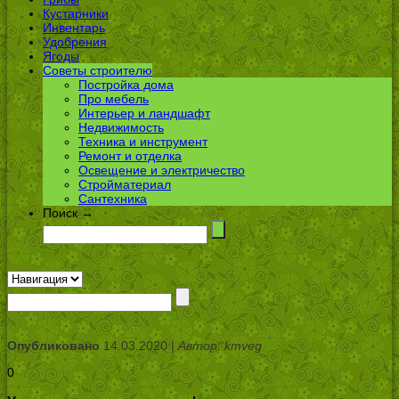
Кустарники
Инвентарь
Удобрения
Ягоды
Советы строителю
Постройка дома
Про мебель
Интерьер и ландшафт
Недвижимость
Техника и инструмент
Ремонт и отделка
Освещение и электричество
Стройматериал
Сантехника
Поиск →
Опубликовано
14.03.2020 |
Автор: kmveg
0