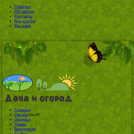
Главная
Об авторе
Контакты
Все статьи
Магазин
Главная
Овощи
0ac4ff
Деревья
Травы
Вредители
Грибы