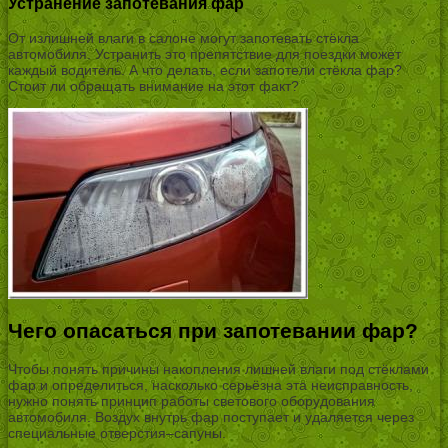
Устранение запотевания фар
От излишней влаги в салоне могут запотевать стёкла
автомобиля. Устранить это препятствие для поездки может
каждый водитель. А что делать, если запотели стёкла фар?
Стоит ли обращать внимание на этот факт?
Чего опасаться при запотевании фар?
Чтобы понять причины накопления лишней влаги под стёклами
фар и определиться, насколько серьёзна эта неисправность,
нужно понять принцип работы светового оборудования
автомобиля. Воздух внутрь фар поступает и удаляется через
специальные отверстия–сапуны.