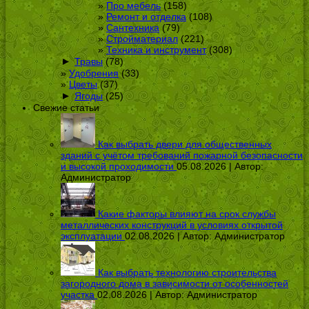
Про мебель
(158)
Ремонт и отделка
(108)
Сантехника
(79)
Стройматериал
(221)
Техника и инструмент
(308)
►
Травы
(78)
Удобрения
(33)
Цветы
(37)
►
Ягоды
(25)
Свежие статьи
Как выбрать двери для общественных
зданий с учётом требований пожарной безопасности
и высокой проходимости
05.08.2026 | Автор:
Администратор
Какие факторы влияют на срок службы
металлических конструкций в условиях открытой
эксплуатации
02.08.2026 | Автор:
Администратор
Как выбрать технологию строительства
загородного дома в зависимости от особенностей
участка
02.08.2026 | Автор:
Администратор