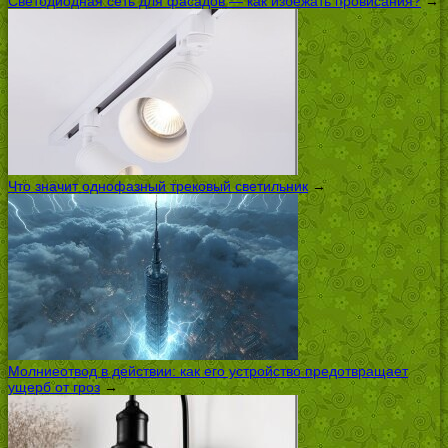
Светодиодная сеть для фасадов — как избежать провисания?
→
Что значит однофазный трековый светильник
→
Молниеотвод в действии: как его устройство предотвращает
ущерб от гроз
→