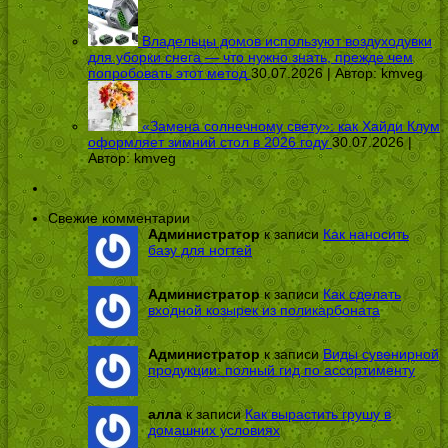
Владельцы домов используют воздуходувки
для уборки снега — что нужно знать, прежде чем
попробовать этот метод
30.07.2026 | Автор:
kmveg
«Замена солнечному свету»: как Хайди Клум
оформляет зимний стол в 2026 году
30.07.2026 |
Автор:
kmveg
Свежие комментарии
Администратор
к записи
Как наносить
базу для ногтей
Администратор
к записи
Как сделать
входной козырек из поликарбоната
Администратор
к записи
Виды сувенирной
продукции: полный гид по ассортименту
алла
к записи
Как вырастить грушу в
домашних условиях