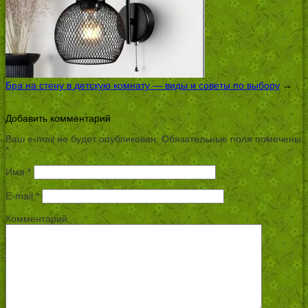
Бра на стену в детскую комнату — виды и советы по выбору
→
Добавить комментарий
Ваш e-mail не будет опубликован.
Обязательные поля помечены
*
Имя
*
E-mail
*
Комментарий