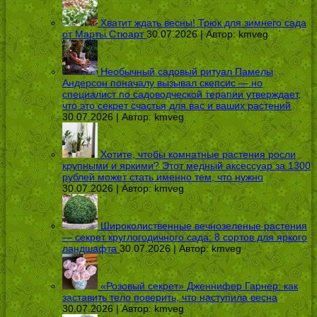
Хватит ждать весны! Трюк для зимнего сада
от Марты Стюарт
30.07.2026 | Автор:
kmveg
Необычный садовый ритуал Памелы
Андерсон поначалу вызывал скепсис — но
специалист по садоводческой терапии утверждает,
что это секрет счастья для вас и ваших растений
30.07.2026 | Автор:
kmveg
Хотите, чтобы комнатные растения росли
крупными и яркими? Этот медный аксессуар за 1300
рублей может стать именно тем, что нужно
30.07.2026 | Автор:
kmveg
Широколиственные вечнозеленые растения
— секрет круглогодичного сада: 8 сортов для яркого
ландшафта
30.07.2026 | Автор:
kmveg
«Розовый секрет» Дженнифер Гарнер: как
заставить тело поверить, что наступила весна
30.07.2026 | Автор:
kmveg