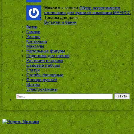
Максим
к записи
Обзор ассортимента
столешниц для кухни от компании МАЕРСС
Товары для дачи
Бутылки и банки
Ветки
Гамаки
Зелень
Коптильни
Мангалы
Напольные фигуры
Подставки для цветов
Растения в горшке
Садовые наборы
Статуи
Столбы фонарные
Фонари ручные
Шатры
Электрокамины