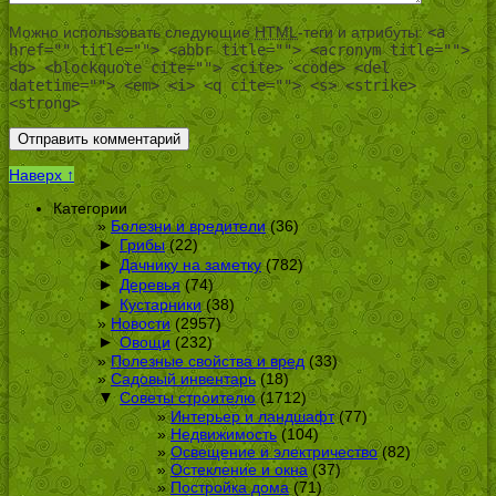
Можно использовать следующие
HTML
-теги и атрибуты:
<a
href="" title=""> <abbr title=""> <acronym title="">
<b> <blockquote cite=""> <cite> <code> <del
datetime=""> <em> <i> <q cite=""> <s> <strike>
<strong>
Наверх ↑
Категории
Болезни и вредители
(36)
►
Грибы
(22)
►
Дачнику на заметку
(782)
►
Деревья
(74)
►
Кустарники
(38)
Новости
(2957)
►
Овощи
(232)
Полезные свойства и вред
(33)
Садовый инвентарь
(18)
▼
Советы строителю
(1712)
Интерьер и ландшафт
(77)
Недвижимость
(104)
Освещение и электричество
(82)
Остекление и окна
(37)
Постройка дома
(71)