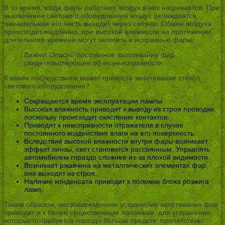
В то время, когда фары работают, воздух в них нагревается. При
выключении светового оборудования воздух охлаждается,
значительная его часть выходит через сапуны. Обмен воздуха
происходит медленно, при высокой влажности на протяжении
длительного времени могут запотеть и исправные фары.
Важно! Опасно постоянное запотевание фар,
свидетельствующее об их неисправности.
К каким последствиям может привести запотевание стёкол
светового оборудования?
Сокращается время эксплуатации лампы.
Высокая влажность приводит к выводу из строя проводки,
поскольку происходит окисление контактов.
Приводит к неисправности отражателя в случае
постоянного воздействия влаги на его поверхность.
Вследствие высокой влажности внутри фары возникает
эффект линзы, свет становится рассеянным. Управлять
автомобилем гораздо сложнее из-за плохой видимости.
Возникает ржавчина на металлических элементах фар,
они выходят из строя.
Наличие конденсата приводит к поломке блока розжига
ламп.
Таким образом, несвоевременное устранение запотевания фар
приводит и к более существенным поломкам, для устранения
которых потребуется гораздо больше средств; препятствует