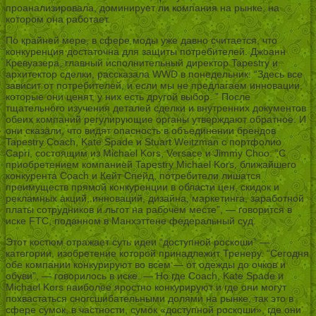
проанализировала, доминирует ли компания на рынке, на
котором она работает.
По крайней мере, в сфере моды уже давно считается, что
конкуренция достаточна для защиты потребителей. Джоанн
Кревуазера, главный исполнительный директор Tapestry и
архитектор сделки, рассказала WWD в понедельник: “Здесь все
зависит от потребителей, и если мы не предлагаем инновации,
которые они ценят, у них есть другой выбор. ” После
тщательного изучения деталей сделки и внутренних документов
обеих компаний регулирующие органы утверждают обратное. И
они сказали, что видят опасность в объединении брендов
Tapestry Coach, Kate Spade и Stuart Weitzman с портфолио
Capri, состоящим из Michael Kors, Versace и Jimmy Choo. “С
приобретением компанией Tapestry Michael Kors, ближайшего
конкурента Coach и Кейт Спейд, потребители лишатся
преимуществ прямой конкуренции в области цен, скидок и
рекламных акций, инноваций, дизайна, маркетинга, заработной
платы сотрудников и льгот на рабочем месте”, — говорится в
иске FTC, поданном в Манхэттене федеральный суд.
Этот костюм отражает суть идеи “доступной роскоши” —
категории, изобретение которой принадлежит Тренеру. “Сегодня
обе компании конкурируют во всем — от одежды до очков и
обуви”, — говорилось в иске. — Но где Coach, Kate Spade и
Michael Kors наиболее яростно конкурируют и где они могут
похвастаться сногсшибательными долями на рынке, так это в
сфере сумок, в частности, сумок «доступной роскоши», где они