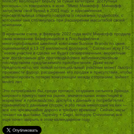
Minkoff) воплощает борьбу за сумки категории ”доступная
роскошь», — говорилось в иске. “Мисс Минкофф. Минкофф
запустила свой бренд в 2001 году, и одноименная
основательница открыто говорила о серьезных трудностях, с
которыми она столкнулась при расширении масштабов своей
компании.
В конечном счете, в феврале 2022 года мисс Минкофф продала
свою компанию базирующейся в Лос-Анджелесе
многопрофильной швейной компании Sunrise Brands по цене,
оцениваемой в 13-19 миллионов долларов. ” Согласно иску FTC,
“новое участие в сделке не будет своевременным, вероятным
или достаточным для противодействия антиконкурентным
последствиям предлагаемого приобретения. Даже если
предположить, что новый потенциальный участник может быстро
произвести фурор, расширение его продаж и присутствия, чтобы
компенсировать потерю конкуренции между сторонами, займет
много лет.
Это потребовало бы, среди прочего, создания сильного бренда,
широкого присутствия на рынке, значительных инвестиций в
маркетинг и производство, доступа к данным о потребителях,
сравнимого с данными сторон, и это лишь некоторые из них —
все это чрезвычайно дорого и требует времени”. Сейчас часы
тикают на выставке Tapestry + Capri, которую Crevoiserat все
еще хочет закрыть в этом календарном году.