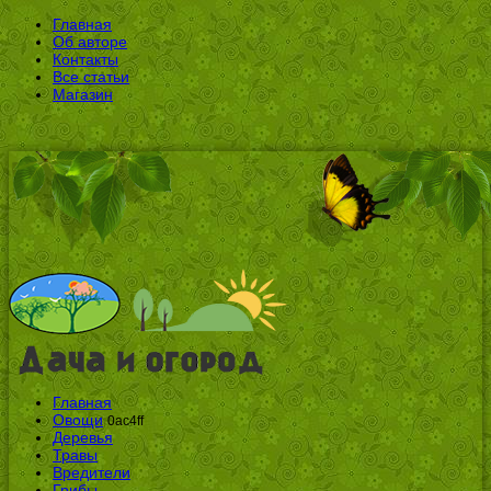
Главная
Об авторе
Контакты
Все статьи
Магазин
Главная
Овощи
0ac4ff
Деревья
Травы
Вредители
Грибы