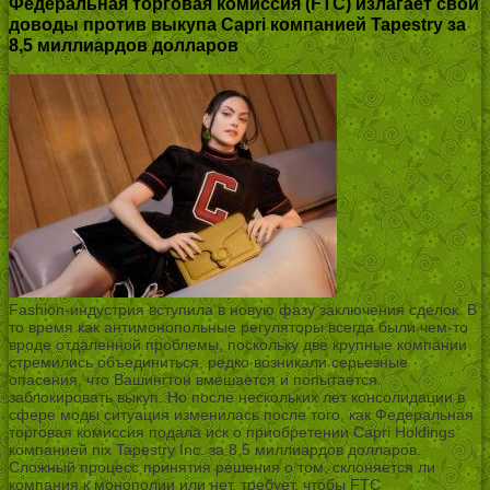
Федеральная торговая комиссия (FTC) излагает свои
доводы против выкупа Capri компанией Tapestry за
8,5 миллиардов долларов
Fashion-индустрия вступила в новую фазу заключения сделок. В
то время как антимонопольные регуляторы всегда были чем-то
вроде отдаленной проблемы, поскольку две крупные компании
стремились объединиться, редко возникали серьезные
опасения, что Вашингтон вмешается и попытается
заблокировать выкуп. Но после нескольких лет консолидации в
сфере моды ситуация изменилась после того, как Федеральная
торговая комиссия подала иск о приобретении Capri Holdings
компанией nix Tapestry Inc. за 8,5 миллиардов долларов.
Сложный процесс принятия решения о том, склоняется ли
компания к монополии или нет, требует, чтобы FTC