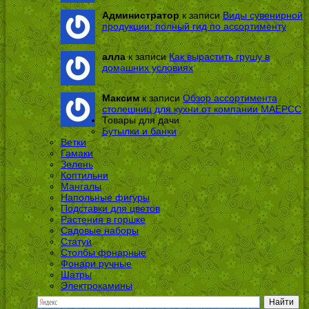
Администратор
к записи
Виды сувенирной
продукции: полный гид по ассортименту
алла
к записи
Как вырастить грушу в
домашних условиях
Максим
к записи
Обзор ассортимента
столешниц для кухни от компании МАЕРСС
Товары для дачи
Бутылки и банки
Ветки
Гамаки
Зелень
Коптильни
Мангалы
Напольные фигуры
Подставки для цветов
Растения в горшке
Садовые наборы
Статуи
Столбы фонарные
Фонари ручные
Шатры
Электрокамины