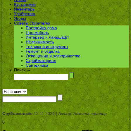
Кустарники
Инвентарь
Удобрения
Ягоды
Советы строителю
Постройка дома
Про мебель
Интерьер и ландшафт
Недвижимость
Техника и инструмент
Ремонт и отделка
Освещение и электричество
Стройматериал
Сантехника
Поиск →
Опубликовано
13.11.2024 |
Автор: Администратор
0