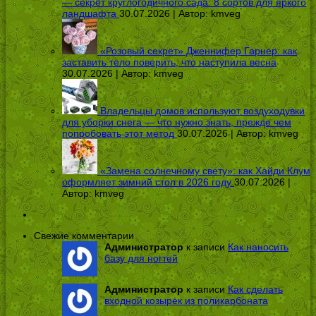
— секрет круглогодичного сада: 8 сортов для яркого
ландшафта
30.07.2026 | Автор:
kmveg
«Розовый секрет» Дженнифер Гарнер: как
заставить тело поверить, что наступила весна
30.07.2026 | Автор:
kmveg
Владельцы домов используют воздуходувки
для уборки снега — что нужно знать, прежде чем
попробовать этот метод
30.07.2026 | Автор:
kmveg
«Замена солнечному свету»: как Хайди Клум
оформляет зимний стол в 2026 году
30.07.2026 |
Автор:
kmveg
Свежие комментарии
Администратор
к записи
Как наносить
базу для ногтей
Администратор
к записи
Как сделать
входной козырек из поликарбоната