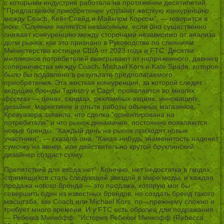
с которыми индустрия работала на протяжении десятилетий.
“Предлагаемое приобретение устранит жесткую конкуренцию
между Coach, Кейт Спейд и Майклом Корсом”, — говорится в
иске. “Слияние является незаконным, если оно существенно
снижает конкуренцию между сторонами независимо от анализа
доли рынка, как это признано в Руководстве по слияниям
Министерства юстиции США от 2023 года и FTC. Десятки
миллионов потребителей выигрывают от напряженного, давнего
соперничества между Coach, Michael Kors и Kate Spade, которое
было бы подавлено в результате предполагаемого
приобретения. Эта жесткая конкуренция, за которой следят
ведущие бренды Tapestry и Capri, проявляется во многих
формах — ценах, скидках, рекламных акциях, инновациях,
дизайне, маркетинге и опыте работы обычных магазинов. ”
Кревуазера заявила, что сделка “ориентирована на
потребителя” и что рынок динамичен, постоянно появляются
новые бренды. “Каждый день на рынок приходят новые
участники”, — сказала она. “Какая-нибудь знаменитость наденет
сумочку на вечер, или действительно крутой бруклинский
дизайнер создаст сумку.
Препятствий для входа нет”. Конечно, нет недостатка в людях,
стремящихся стать следующей звездой в мире моды, и каждая
продажа нового бренда — это продажа, которую мог бы
совершить один из известных брендов, но создать бренд такого
масштаба, как Coach или Michael Kors, по—прежнему сложно и
требует много времени. И у FTC есть образец для подражания
— Ребекка Минкофф. “История Ребекки Минкофф (Rebecca