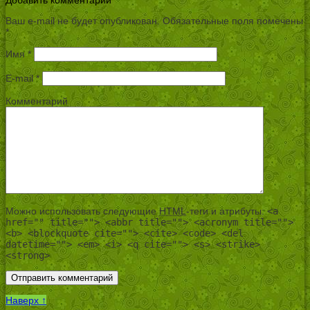
Ваш e-mail не будет опубликован.
Обязательные поля помечены
*
Имя
*
E-mail
*
Комментарий
Можно использовать следующие
HTML
-теги и атрибуты:
<a
href="" title=""> <abbr title=""> <acronym title="">
<b> <blockquote cite=""> <cite> <code> <del
datetime=""> <em> <i> <q cite=""> <s> <strike>
<strong>
Наверх ↑