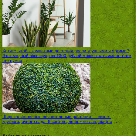
Хотите, чтобы комнатные растения росли крупными и яркими?
Этот медный аксессуар за 1300 рублей может стать именно тем,
что нужно
→
Широколиственные вечнозеленые растения — секрет
круглогодичного сада: 8 сортов для яркого ландшафта
→
Добавить комментарий