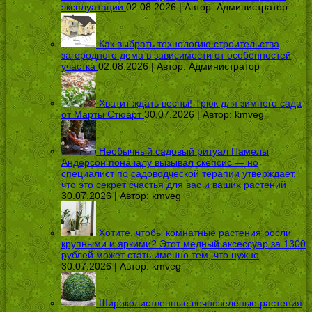
эксплуатации
02.08.2026 | Автор:
Администратор
Как выбрать технологию строительства
загородного дома в зависимости от особенностей
участка
02.08.2026 | Автор:
Администратор
Хватит ждать весны! Трюк для зимнего сада
от Марты Стюарт
30.07.2026 | Автор:
kmveg
Необычный садовый ритуал Памелы
Андерсон поначалу вызывал скепсис — но
специалист по садоводческой терапии утверждает,
что это секрет счастья для вас и ваших растений
30.07.2026 | Автор:
kmveg
Хотите, чтобы комнатные растения росли
крупными и яркими? Этот медный аксессуар за 1300
рублей может стать именно тем, что нужно
30.07.2026 | Автор:
kmveg
Широколиственные вечнозеленые растения