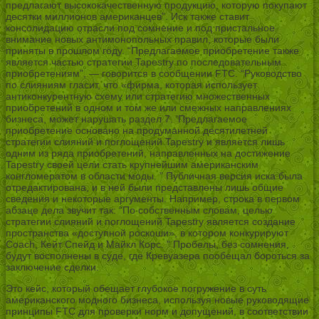
предлагают высококачественную продукцию, которую покупают
десятки миллионов американцев”. Иск также ставит
консолидацию отрасли под сомнение и под пристальное
внимание новых антимонопольных правил, которые были
приняты в прошлом году. “Предлагаемое приобретение также
является частью стратегии Tapestry по последовательным
приобретениям”, — говорится в сообщении FTC. “Руководство
по слияниям гласит, что «фирма, которая использует
антиконкурентную схему или стратегию множественных
приобретений в одном и том же или смежных направлениях
бизнеса, может нарушать раздел 7. ’Предлагаемое
приобретение основано на продуманной десятилетней
стратегии слияний и поглощений Tapestry и является лишь
одним из ряда приобретений, направленных на достижение
Tapestry своей цели стать крупнейшим американским
конгломератом в области моды. ” Публичная версия иска была
отредактирована, и в ней были представлены лишь общие
сведения и некоторые аргументы. Например, строка в первом
абзаце дела звучит так: “По собственным словам, целью
стратегии слияний и поглощений Tapestry является создание
пространства «доступной роскоши», в котором конкурируют
Coach, Кейт Спейд и Майкл Корс. ” Пробелы, без сомнения,
будут восполнены в суде, где Кревуазера пообещал бороться за
заключение сделки.
Это кейс, который обещает глубокое погружение в суть
американского модного бизнеса, используя новые руководящие
принципы FTC для проверки норм и допущений, в соответствии