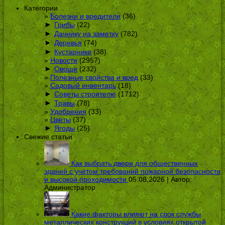
Категории
Болезни и вредители
(36)
►
Грибы
(22)
►
Дачнику на заметку
(782)
►
Деревья
(74)
►
Кустарники
(38)
Новости
(2957)
►
Овощи
(232)
Полезные свойства и вред
(33)
Садовый инвентарь
(18)
►
Советы строителю
(1712)
►
Травы
(78)
Удобрения
(33)
Цветы
(37)
►
Ягоды
(25)
Свежие статьи
Как выбрать двери для общественных
зданий с учётом требований пожарной безопасности
и высокой проходимости
05.08.2026 | Автор:
Администратор
Какие факторы влияют на срок службы
металлических конструкций в условиях открытой