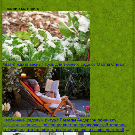
Похожие материалы
Хватит ждать весны! Трюк для зимнего сада от Марты Стюарт
→
Необычный садовый ритуал Памелы Андерсон поначалу
вызывал скепсис — но специалист по садоводческой терапии
утверждает, что это секрет счастья для вас и ваших растений
→