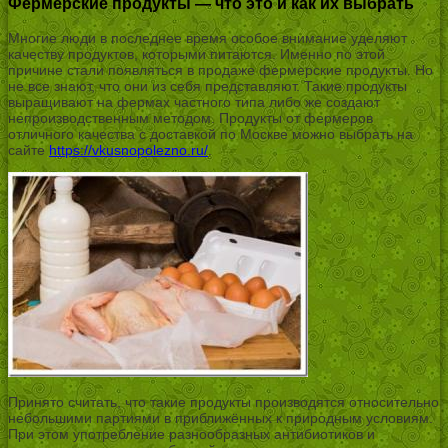
Фермерские продукты — что это и как их выбрать
Многие люди в последнее время особое внимание уделяют
качеству продуктов, которыми питаются. Именно по этой
причине стали появляться в продаже фермерские продукты. Но
не все знают, что они из себя представляют. Такие продукты
выращивают на фермах частного типа либо же создают
непроизводственным методом. Продукты от фермеров
отличного качества с доставкой по Москве можно выбрать на
сайте
https://vkusnopolezno.ru/
.
Принято считать, что такие продукты производятся относительно
небольшими партиями в приближённых к природным условиям.
При этом употребление разнообразных антибиотиков и