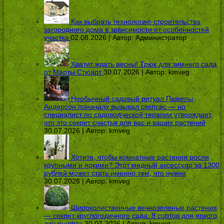
Как выбрать технологию строительства
загородного дома в зависимости от особенностей
участка
02.08.2026 | Автор:
Администратор
Хватит ждать весны! Трюк для зимнего сада
от Марты Стюарт
30.07.2026 | Автор:
kmveg
Необычный садовый ритуал Памелы
Андерсон поначалу вызывал скепсис — но
специалист по садоводческой терапии утверждает,
что это секрет счастья для вас и ваших растений
30.07.2026 | Автор:
kmveg
Хотите, чтобы комнатные растения росли
крупными и яркими? Этот медный аксессуар за 1300
рублей может стать именно тем, что нужно
30.07.2026 | Автор:
kmveg
Широколиственные вечнозеленые растения
— секрет круглогодичного сада: 8 сортов для яркого
ландшафта
30.07.2026 | Автор:
kmveg