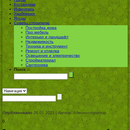
Кустарники
Инвентарь
Удобрения
Ягоды
Советы строителю
Постройка дома
Про мебель
Интерьер и ландшафт
Недвижимость
Техника и инструмент
Ремонт и отделка
Освещение и электричество
Стройматериал
Сантехника
Поиск →
Опубликовано
26.01.2021 |
Автор: Администратор
0