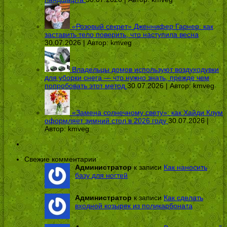
«Розовый секрет» Дженнифер Гарнер: как
заставить тело поверить, что наступила весна
30.07.2026 | Автор:
kmveg
Владельцы домов используют воздуходувки
для уборки снега — что нужно знать, прежде чем
попробовать этот метод
30.07.2026 | Автор:
kmveg
«Замена солнечному свету»: как Хайди Клум
оформляет зимний стол в 2026 году
30.07.2026 |
Автор:
kmveg
Свежие комментарии
Администратор
к записи
Как наносить
базу для ногтей
Администратор
к записи
Как сделать
входной козырек из поликарбоната