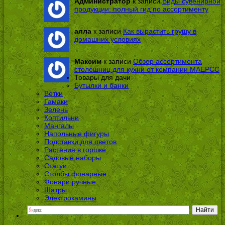
Администратор
к записи
Виды сувенирной
продукции: полный гид по ассортименту
алла
к записи
Как вырастить грушу в
домашних условиях
Максим
к записи
Обзор ассортимента
столешниц для кухни от компании МАЕРСС
Товары для дачи
Бутылки и банки
Ветки
Гамаки
Зелень
Коптильни
Мангалы
Напольные фигуры
Подставки для цветов
Растения в горшке
Садовые наборы
Статуи
Столбы фонарные
Фонари ручные
Шатры
Электрокамины