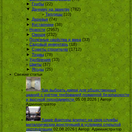
►
Грибы
(22)
▼
Дачнику на заметку
(782)
Теплицы
(10)
►
Деревья
(74)
►
Кустарники
(38)
Новости
(2957)
►
Овощи
(232)
Полезные свойства и вред
(33)
Садовый инвентарь
(18)
►
Советы строителю
(1712)
►
Травы
(78)
Удобрения
(33)
Цветы
(37)
►
Ягоды
(25)
Свежие статьи
Как выбрать двери для общественных
зданий с учётом требований пожарной безопасности
и высокой проходимости
05.08.2026 | Автор:
Администратор
Какие факторы влияют на срок службы
металлических конструкций в условиях открытой
эксплуатации
02.08.2026 | Автор:
Администратор