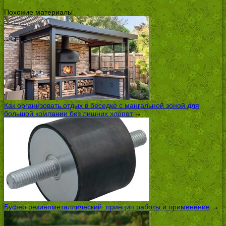
Похожие материалы
Как организовать отдых в беседке с мангальной зоной для
большой компании без лишних хлопот
→
Буфер резинометаллический: принцип работы и применение
→