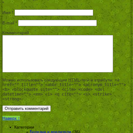
*
Имя
*
E-mail
*
Комментарий
Можно использовать следующие
HTML
-теги и атрибуты:
<a
href="" title=""> <abbr title=""> <acronym title="">
<b> <blockquote cite=""> <cite> <code> <del
datetime=""> <em> <i> <q cite=""> <s> <strike>
<strong>
Наверх ↑
Категории
Болезни и вредители
(36)