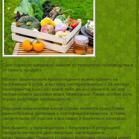
Срок годности напрямую зависит от технологии производства и
от самого продукта.
Молоко фермерского происхождения можно хранить на
протяжении 5 суток, а вот икру пастеризованную – 24 месяца.
Консервантов в них нет вовсе либо же они имеются, но для
человеческого здоровья вовсе безвредные. Также особую роль
играет репутация производителя.
Хорошим показателем в этом случае является присутствие
разнообразных дипломов и сертификатов качества, а также
свидетельств об участии в выставках и различных конкурсах.
Как правило, у производителя с безупречной репутацией
продукты являются действительно настоящими и
качественными. Процесс создания подобных продуктов может