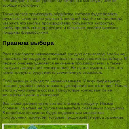
пестицидов, а также удобрений сведено к минимуму или же
вообще исключено.
Также нельзя производить обработку, которая будет портить
вкусовые качества, но улучшать внешний вид. Но специалисты
уверяют, что многие производители пользуются хитростью,
чтобы продать свою продукцию и называют «синтетические»
продукты фермерскими.
Правила выбора
Риск приобрести некачественный продукт есть всегда. Чтобы не
нарваться на подделку, стоит знать точные параметры выбора. В
первую очередь уделяется внимание производителю, а также
наличию деклараций соответствия. Не нужно думать о том, что
такие продукты будут иметь увеличенную стоимость.
Если разница и будет, то незначительная. У всех фермерских
товаров должны присутствовать декларации соответствия. После
этого нужно изучить состав. Присутствие консервантов не
желательно даже в консервах.
Все слова должны чётко соответствовать продукту. Иными
словами, сметана не должна называться сметанным продуктом.
В подобных продуктах будет содержаться множество
посторонних примесей, которые продолжают период хранения.