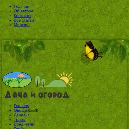
Главная
Об авторе
Контакты
Все статьи
Магазин
Главная
Овощи
0ac4ff
Деревья
Травы
Вредители
Грибы