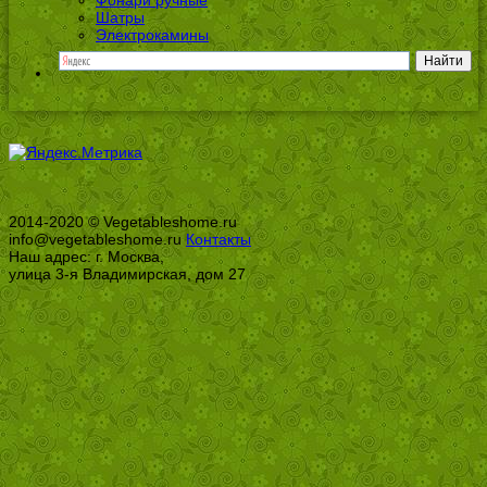
Шатры
Электрокамины
2014-2020 © Vegetableshome.ru
info@vegetableshome.ru
Контакты
Наш адрес: г. Москва,
улица 3-я Владимирская, дом 27