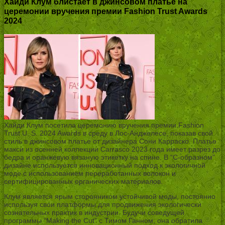
Хайди Клум блистает в джинсовом платье на
церемонии вручения премии Fashion Trust Awards
2024
Хайди Клум посетила церемонию вручения премии Fashion
Trust U. S. 2024 Awards в среду в Лос-Анджелесе, показав свой
стиль в джинсовом платье от дизайнера Сони Карраско. Платье
макси из осенней коллекции Carrasco 2023 года имеет разрез до
бедра и оранжевую вязаную этикетку на спине. В “С-образном”
дизайне используется инновационный подход к экологичной
моде с использованием переработанных волокон и
сертифицированных органических материалов.
Клум является ярым сторонником устойчивой моды, постоянно
используя свои платформы для продвижения экологически
сознательных практик в индустрии. Будучи соведущей
программы “Making the Cut” с Тимом Ганном, она обратила