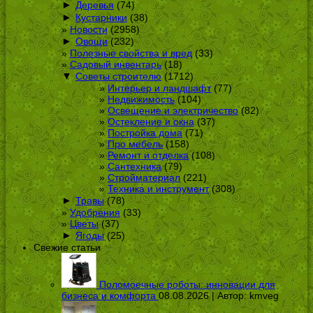
►
Деревья
(74)
►
Кустарники
(38)
Новости
(2958)
►
Овощи
(232)
Полезные свойства и вред
(33)
Садовый инвентарь
(18)
▼
Советы строителю
(1712)
Интерьер и ландшафт
(77)
Недвижимость
(104)
Освещение и электричество
(82)
Остекление и окна
(37)
Постройка дома
(71)
Про мебель
(158)
Ремонт и отделка
(108)
Сантехника
(79)
Стройматериал
(221)
Техника и инструмент
(308)
►
Травы
(78)
Удобрения
(33)
Цветы
(37)
►
Ягоды
(25)
Свежие статьи
Поломоечные роботы: инновации для
бизнеса и комфорта
08.08.2026 | Автор:
kmveg