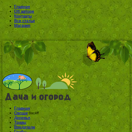
Главная
Об авторе
Контакты
Все статьи
Магазин
Главная
Овощи
0ac4ff
Деревья
Травы
Вредители
Грибы