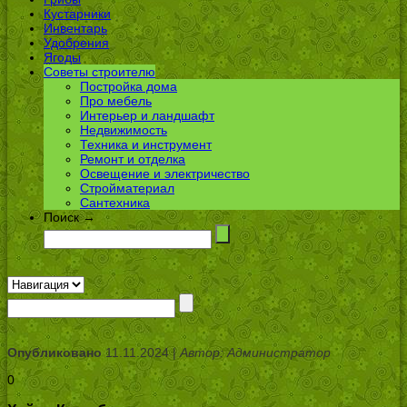
Кустарники
Инвентарь
Удобрения
Ягоды
Советы строителю
Постройка дома
Про мебель
Интерьер и ландшафт
Недвижимость
Техника и инструмент
Ремонт и отделка
Освещение и электричество
Стройматериал
Сантехника
Поиск →
Опубликовано
11.11.2024 |
Автор: Администратор
0