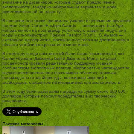
внимание на дизайнеров, которые отдают предпочтение
экологичности, гендерно-нейтральным вариантам и моде,
ориентированной на планету.
В прошлом она также принимала участие в церемонии вручения
премии Green Carpet Fashion Awards — инициативе Eco-Age,
направленной на пропаганду устойчивого развития индустрии
моды и киноиндустрии. Премия Fashion Trust U. S. Awards —
ежегодное мероприятие, посвященное главным достижениям в
области устойчивого развития в мире моды.
В этом году среди посетителей были такие знаменитости, как
Келли Роуленд, Джессика Бил и Джанелль Монэ, которые
продемонстрировали решительную поддержку модным
сообществом экологичных практик. Мероприятие награждает за
выдающиеся достижения в различных областях, включая
производство готовой одежды, ювелирных изделий и
аксессуаров, с акцентом на инклюзивность и экологичность.
В этом году были разыграны награды на сумму около 500 000
долларов, которые помогут победителям в их творческих
начинаниях.
Похожие материалы