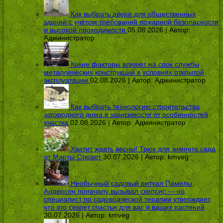
Как выбрать двери для общественных
зданий с учётом требований пожарной безопасности
и высокой проходимости
05.08.2026 | Автор:
Администратор
Какие факторы влияют на срок службы
металлических конструкций в условиях открытой
эксплуатации
02.08.2026 | Автор:
Администратор
Как выбрать технологию строительства
загородного дома в зависимости от особенностей
участка
02.08.2026 | Автор:
Администратор
Хватит ждать весны! Трюк для зимнего сада
от Марты Стюарт
30.07.2026 | Автор:
kmveg
Необычный садовый ритуал Памелы
Андерсон поначалу вызывал скепсис — но
специалист по садоводческой терапии утверждает,
что это секрет счастья для вас и ваших растений
30.07.2026 | Автор:
kmveg