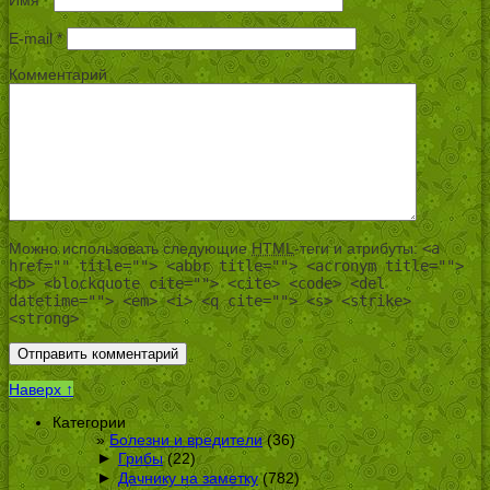
E-mail
*
Комментарий
Можно использовать следующие
HTML
-теги и атрибуты:
<a
href="" title=""> <abbr title=""> <acronym title="">
<b> <blockquote cite=""> <cite> <code> <del
datetime=""> <em> <i> <q cite=""> <s> <strike>
<strong>
Наверх ↑
Категории
Болезни и вредители
(36)
►
Грибы
(22)
►
Дачнику на заметку
(782)