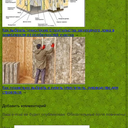
Как выбрать технологию строительства загородного дома в
зависимости от особенностей участка
→
Как правильно выбрать и купить утеплитель: руководство для
строителя
→
Добавить комментарий
Ваш e-mail не будет опубликован.
Обязательные поля помечены
*
Имя
*