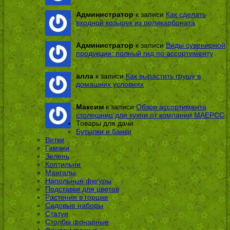
Администратор
к записи
Как сделать
входной козырек из поликарбоната
Администратор
к записи
Виды сувенирной
продукции: полный гид по ассортименту
алла
к записи
Как вырастить грушу в
домашних условиях
Максим
к записи
Обзор ассортимента
столешниц для кухни от компании МАЕРСС
Товары для дачи
Бутылки и банки
Ветки
Гамаки
Зелень
Коптильни
Мангалы
Напольные фигуры
Подставки для цветов
Растения в горшке
Садовые наборы
Статуи
Столбы фонарные
Фонари ручные