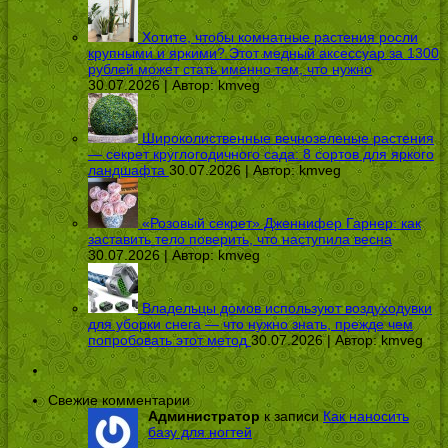
Хотите, чтобы комнатные растения росли
крупными и яркими? Этот медный аксессуар за 1300
рублей может стать именно тем, что нужно
30.07.2026 | Автор:
kmveg
Широколиственные вечнозеленые растения
— секрет круглогодичного сада: 8 сортов для яркого
ландшафта
30.07.2026 | Автор:
kmveg
«Розовый секрет» Дженнифер Гарнер: как
заставить тело поверить, что наступила весна
30.07.2026 | Автор:
kmveg
Владельцы домов используют воздуходувки
для уборки снега — что нужно знать, прежде чем
попробовать этот метод
30.07.2026 | Автор:
kmveg
Свежие комментарии
Администратор
к записи
Как наносить
базу для ногтей