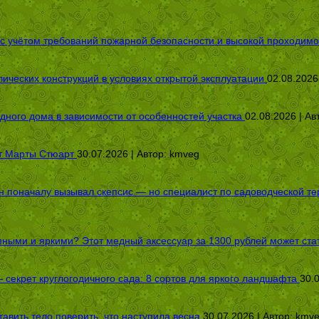
 с учётом требований пожарной безопасности и высокой проходимо
ических конструкций в условиях открытой эксплуатации
02.08.2026
дного дома в зависимости от особенностей участка
02.08.2026 | Ав
от Марты Стюарт
30.07.2026 | Автор:
kmveg
оначалу вызывал скепсис — но специалист по садоводческой терап
пными и яркими? Этот медный аксессуар за 1300 рублей может стат
секрет круглогодичного сада: 8 сортов для яркого ландшафта
30.
авить тело поверить, что наступила весна
30.07.2026 | Автор:
kmv