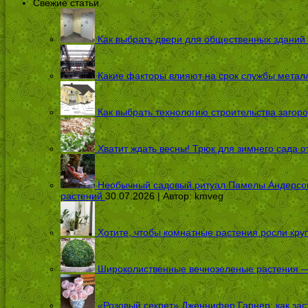
Свежие статьи
Как выбрать двери для общественных зданий
Какие факторы влияют на срок службы металл
Как выбрать технологию строительства загоро
Хватит ждать весны! Трюк для зимнего сада 
Необычный садовый ритуал Памелы Андерсон п
растений
30.07.2026 | Автор:
kmveg
Хотите, чтобы комнатные растения росли кру
Широколиственные вечнозеленые растения — 
«Розовый секрет» Дженнифер Гарнер: как заст