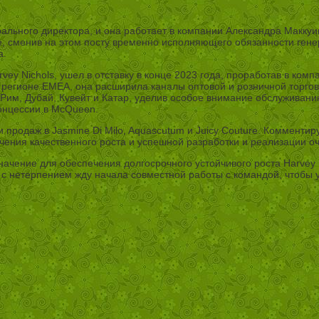
ьного директора, и она работает в компании Александра Маккуин
е, сменив на этом посту временно исполняющего обязанности гене
а.
y Nichols, ушел в отставку в конце 2023 года, проработав в комп
 в регионе EMEA, она расширила каналы оптовой и розничной торго
 Рим, Дубай, Кувейт и Катар, уделив особое внимание обслуживани
онцессии в McQueen.
родаж в Jasmine Di Milo, Aquascutum и Juicy Couture. Комментиру
ния качественного роста и успешной разработки и реализации оч
начение для обеспечения долгосрочного устойчивого роста Harvey 
с нетерпением жду начала совместной работы с командой, чтобы ус