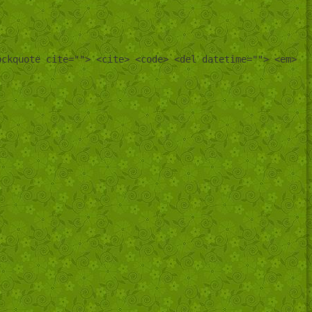
ockquote cite=""> <cite> <code> <del datetime=""> <em>