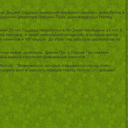
а. Джулия Годдард, нынешний президент элитного дома Kering в
рального директора Пирсона Пуна, сына владельца Harvey
ании 25 лет. Годдард проработал в McQueen последние 14 лет. В
вли брендом, а также электронной концессии, в которые вошли
ю клиентов и VIP-персон. До этого она работала директором по
я ее новую должность, Диксон Пун и Пирсон Пун сказали:
ень важной стратегии привлечения клиентов.
Nichols”. “Возможности, которые открываются перед этим
корить рост и укрепить позиции Harvey Nichols”, — добавил