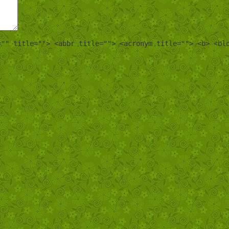
="" title=""> <abbr title=""> <acronym title=""> <b> <bl