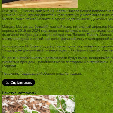
ЛОНДОН — Поиски завершены. Харви Николс нашел нового генерал
регионе EMEA, присоединится к сети элитных универмагов в июн
Nichols, гонконгского магната в сфере недвижимости Диксона Пун
Манджу Малхотра, бывший главный исполнительный директор Harve
период с 2019 по 2024 год, когда она занимала пост президента
флагманские бренды в таких городах, как Лондон, Париж, Милан,
международной оптовой торговле, франчайзингу и электронной к
До прихода в McQueen Годдард руководила различными отделами п
“Годдард — динамичный бизнес-лидер с большим опытом обеспече
Ее опыт и стратегические возможности будут иметь неоценимое з
культовым брендом, наполняют меня восторгом и энтузиазмом. Я 
Годдард.
Преемник Годдарда в McQueen пока не назван.
Похожие материалы