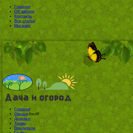
Главная
Об авторе
Контакты
Все статьи
Магазин
Главная
Овощи
0ac4ff
Деревья
Травы
Вредители
Грибы