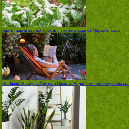
Хватит ждать весны! Трюк для зимнего сада от Марты Стюарт
→
Необычный садовый ритуал Памелы Андерсон поначалу вызывал ск