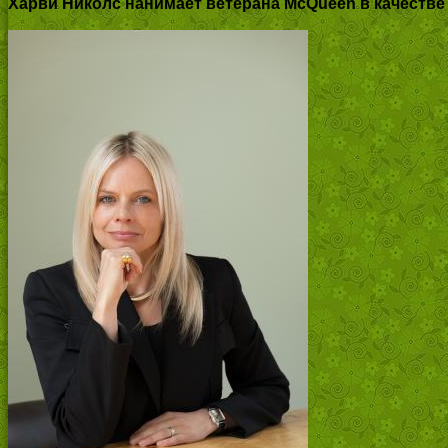
Харви Николс нанимает ветерана McQueen в качестве