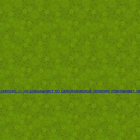
епсис — но специалист по садоводческой терапии утверждает, что