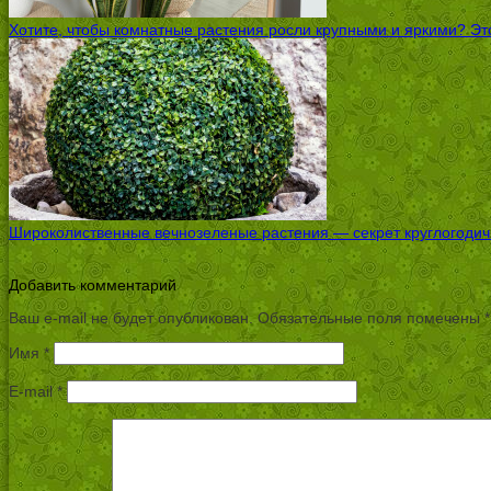
Хотите, чтобы комнатные растения росли крупными и яркими? Это
Широколиственные вечнозеленые растения — секрет круглогодичн
Добавить комментарий
Ваш e-mail не будет опубликован.
Обязательные поля помечены
*
Имя
*
E-mail
*