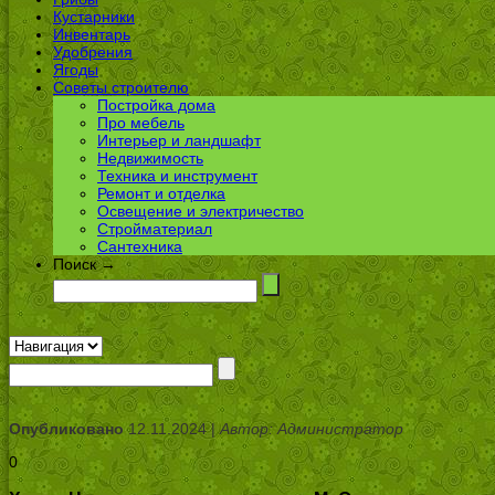
Кустарники
Инвентарь
Удобрения
Ягоды
Советы строителю
Постройка дома
Про мебель
Интерьер и ландшафт
Недвижимость
Техника и инструмент
Ремонт и отделка
Освещение и электричество
Стройматериал
Сантехника
Поиск →
Опубликовано
12.11.2024 |
Автор: Администратор
0