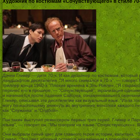
Художник по костюмам «Сочувствующего» в стиле 70-
Дэнни Гликер — дитя 70-х. И как дизайнер по костюмам, который
ландшафтом десятилетия. “Я много снимался в 70-х”, — говорит 
триллер конца 1960-х “Плохие времена в Эль-Рояле». ”Я стараюс
перенес его в прошлое, — “Сочувствующий”, экранизация одноиме
и начинается после падения Сайгона, ознаменовавшего окончание
Гликер, описывая это десятилетие как визуальный язык. “Из-за то
могу по-настоящему вникнуть во внутренние монологи каждого п
как “Служанка” и “Олдбой».
Пак также выступил режиссером первых трех серий. Гликер и Пар
языке”, — говорит он. “Мы говорим на языке ”Сочувствующих»». 
Они выбрали синий цвет для главного героя истории, капитана. “Э
Гликер. “Это цвет, который остается неизменным в пределах опр