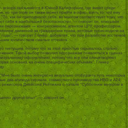
— вскоре оказывается в Южной Калифорнии, где живет среди
 но при этом он также может прийти в офис, взять то, что ему
“То, как он преподносит себя, во многом соответствует тому, что
уют себя в наибольшей безопасности», — говорит он, описывая
ыми персонажами — конгрессменом, агентом ЦРУ, профессором,
иянием движений за гражданские права, которые происходили на
годы”, — говорит Гликер, добавляя, что при разработке костюмов
льшим количеством смелых оттенков.
 гнетущим, потому что за этой яркостью скрывалось столько
ложения. Такой выбор позволил персонажам появляться в сценах
ие визуальному оформлению, потому что все они олицетворяют
орая основана на очень специфических обычаях”. Гликер
ду.
“Мне было очень интересно визуально отобразить путь некоторых
вые два эпизода сериала, совместного производства HBO и A24,
м режиссера Джейсона Рейтмана о начале “Субботним вечером в
ршенно другой опыт”, — говорит он.