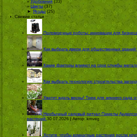
Удобрения
(33)
Цветы
(37)
►
Ягоды
(25)
Свежие статьи
Поломоечные роботы: инновации для бизнес
Как выбрать двери для общественных зданий
Какие факторы влияют на срок службы металл
Как выбрать технологию строительства загоро
Хватит ждать весны! Трюк для зимнего сада 
Необычный садовый ритуал Памелы Андерсон п
растений
30.07.2026 | Автор:
kmveg
Хотите, чтобы комнатные растения росли кру