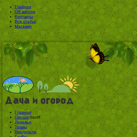
Главная
Об авторе
Контакты
Все статьи
Магазин
Главная
Овощи
0ac4ff
Деревья
Травы
Вредители
Грибы