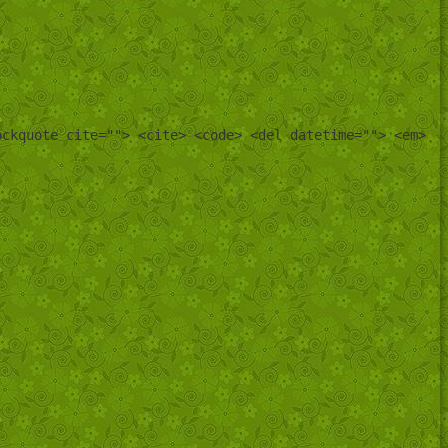
ockquote cite=""> <cite> <code> <del datetime=""> <em>