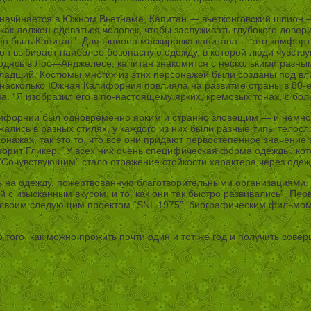
а начинается в Южном Вьетнаме, Капитан — вьетконговский шпион 
к должен одеваться человек, чтобы заслуживать глубокого доверия,
ен быть Капитан”. Для шпиона маскировка капитана — это комфорт. 
 он выбирает наиболее безопасную одежду, в которой люди чувств
ходясь в Лос—Анджелесе, капитан знакомится с несколькими разн
ладший. Костюмы многих из этих персонажей были созданы под вл
 насколько Южная Калифорния повлияла на развитие страны в 80-е 
а. “Я изобразил его в по-настоящему ярких, кремовых тонах, с бо
лифорнии был одновременно ярким и странно зловещим — и немного
ались в разных стилях, у каждого из них были разные типы телос
рсонажах, так это то, что все они придают первостепенное значен
орит Гликер. “У всех них очень специфическая форма одежды, кот
 “Сочувствующим” стало отражение стойкости характера через одеж
 на одежду, пожертвованную благотворительными организациями. 
 с изысканным вкусом, и то, как они так быстро развивались”. Пер
ад своим следующим проектом “SNL 1975”, биографическим фильмо
р того, как можно прожить почти один и тот же год и получить сове