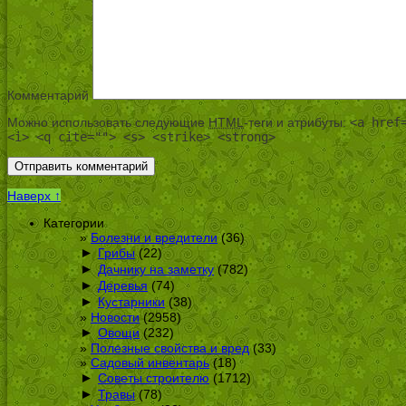
Комментарий
Можно использовать следующие
HTML
-теги и атрибуты:
<a href
<i> <q cite=""> <s> <strike> <strong>
Наверх ↑
Категории
Болезни и вредители
(36)
►
Грибы
(22)
►
Дачнику на заметку
(782)
►
Деревья
(74)
►
Кустарники
(38)
Новости
(2958)
►
Овощи
(232)
Полезные свойства и вред
(33)
Садовый инвентарь
(18)
►
Советы строителю
(1712)
►
Травы
(78)