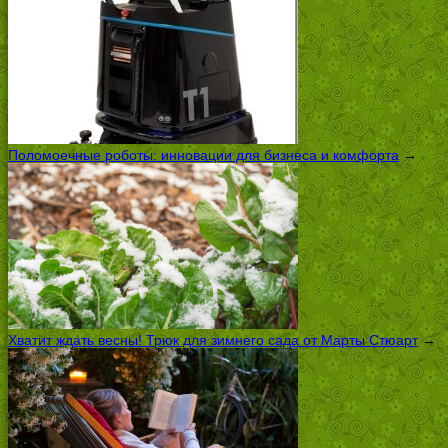
Поломоечные роботы: инновации для бизнеса и комфорта
→
Хватит ждать весны! Трюк для зимнего сада от Марты Стюарт
→