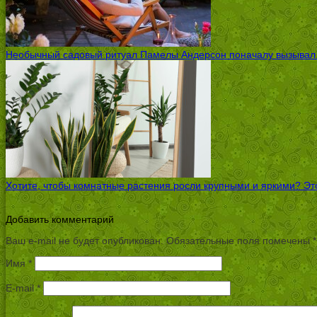
Необычный садовый ритуал Памелы Андерсон поначалу вызывал ск
Хотите, чтобы комнатные растения росли крупными и яркими? Это
Добавить комментарий
Ваш e-mail не будет опубликован.
Обязательные поля помечены
*
Имя
*
E-mail
*