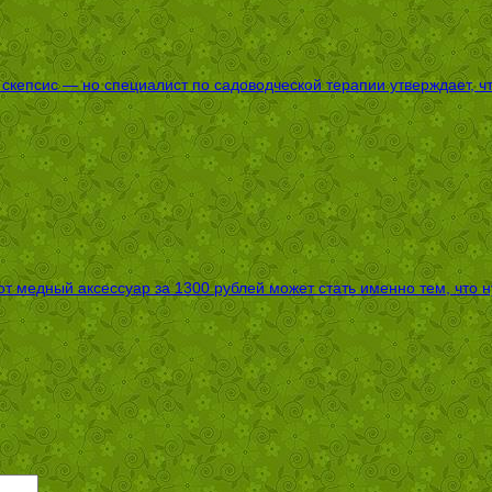
епсис — но специалист по садоводческой терапии утверждает, что
т медный аксессуар за 1300 рублей может стать именно тем, что 