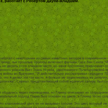
х, работает с Робертом Дауни-младшим.
 работал с некоторыми из самых известных авторов в современном
Гликер, чьи прошлые проекты включают фильмы Гаса Ван Сента “Мол
ь не делать этого слишком часто, но меня постоянно привлекают 
нного романа Вьет Тхань Нгуена, удостоенного Пулитцеровской пр
 войны во Вьетнаме. “Я действительно рассматривал середину 70-
го, что я делал это так часто, я больше не зацикливаюсь на деталя
ерсонажа”. Сериал, представляющий собой мрачную сатиру, был со
к общались через переводчика, но Гликер описывает их сотрудничес
Визуальный подход Парка был основан на цвете, и Гликер тесно со
то классический цвет, он не вызывает споров. Это цвет, который н
еделенного значения на протяжении всего произведения.