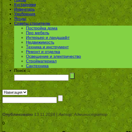
Кустарники
Инвентарь
Удобрения
Ягоды
Советы строителю
Постройка дома
Про мебель
Интерьер и ландшафт
Недвижимость
Техника и инструмент
Ремонт и отделка
Освещение и электричество
Стройматериал
Сантехника
Поиск →
Опубликовано
13.11.2024 |
Автор: Администратор
0