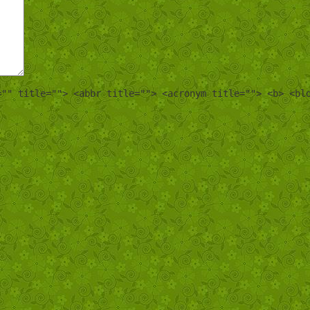
="" title=""> <abbr title=""> <acronym title=""> <b> <bl