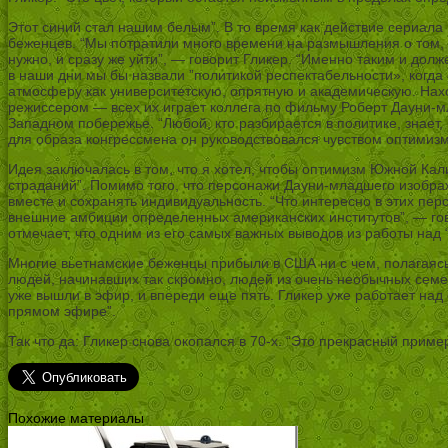
Этот синий стал нашим белым”. В то время как действие сериал
беженцев. “Мы потратили много времени на размышления о том, ка
нужно, и сразу же уйти”, — говорит Гликер. “Именно таким и долж
в наши дни мы бы назвали ”политикой респектабельности», когда
атмосферу как университетскую, опрятную и академическую. На
режиссером — всех их играет коллега по фильму Роберт Дауни-м
Западном побережье. “Любой, кто разбирается в политике, знает,
для образа конгрессмена он руководствовался чувством оптимизм
Идея заключалась в том, что я хотел, чтобы оптимизм Южной Ка
страданий”. Помимо того, что персонажи Дауни-младшего изображ
вместе и сохранять индивидуальность. “Что интересно в этих пе
внешние амбиции определенных американских институтов”, — гов
отмечает, что одним из его самых важных выводов из работы над
Многие вьетнамские беженцы прибыли в США ни с чем, полагаясь
людей, начинавших так скромно, людей из очень необычных семей
уже вышли в эфир, и впереди еще пять. Гликер уже работает н
прямом эфире”.
Так что да: Гликер снова окопался в 70-х. “Это прекрасный приме
Похожие материалы