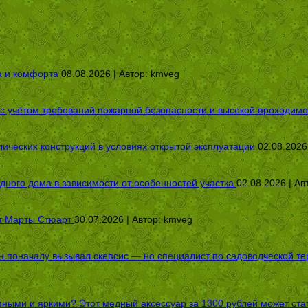
а и комфорта
08.08.2026 | Автор:
kmveg
 с учётом требований пожарной безопасности и высокой проходимо
ических конструкций в условиях открытой эксплуатации
02.08.2026
дного дома в зависимости от особенностей участка
02.08.2026 | Ав
от Марты Стюарт
30.07.2026 | Автор:
kmveg
оначалу вызывал скепсис — но специалист по садоводческой терап
пными и яркими? Этот медный аксессуар за 1300 рублей может стат