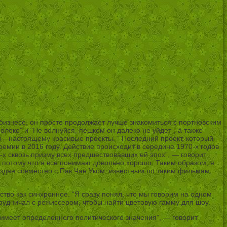
 бизнесе, он просто продолжает лучше знакомиться с портновским
око” и “Не волнуйся, пешком он далеко не уйдет”, а также
по—настоящему красивые проекты. ” Последний проект, который
емии в 2016 году. Действие происходит в середине 1970-х годов
х сквозь призму всех предшествовавших ей эпох”, — говорит
х, потому что я все понимаю довольно хорошо. Таким образом, я
здан совместно с Пак Чан Уком, известным по таким фильмам,
тво как синхронное. “Я сразу понял, что мы говорим на одном
трудничал с режиссером, чтобы найти цветовую гамму для шоу.
е имеет определенного политического значения”, — говорит