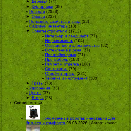
►
Деревья
(74)
►
Кустарники
(38)
Новости
(2958)
►
Овощи
(232)
Полезные свойства и вред
(33)
Садовый инвентарь
(18)
▼
Советы строителю
(1712)
Интерьер и ландшафт
(77)
Недвижимость
(104)
Освещение и электричество
(82)
Остекление и окна
(37)
Постройка дома
(71)
Про мебель
(158)
Ремонт и отделка
(108)
Сантехника
(79)
Стройматериал
(221)
Техника и инструмент
(308)
►
Травы
(78)
Удобрения
(33)
Цветы
(37)
►
Ягоды
(25)
Свежие статьи
Поломоечные роботы: инновации для
бизнеса и комфорта
08.08.2026 | Автор:
kmveg