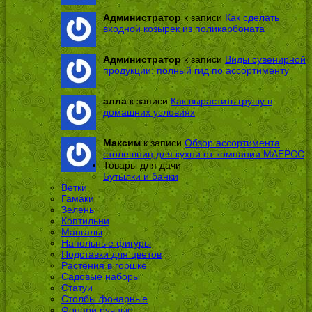
Администратор
к записи
Как сделать
входной козырек из поликарбоната
Администратор
к записи
Виды сувенирной
продукции: полный гид по ассортименту
алла
к записи
Как вырастить грушу в
домашних условиях
Максим
к записи
Обзор ассортимента
столешниц для кухни от компании МАЕРСС
Товары для дачи
Бутылки и банки
Ветки
Гамаки
Зелень
Коптильни
Мангалы
Напольные фигуры
Подставки для цветов
Растения в горшке
Садовые наборы
Статуи
Столбы фонарные
Фонари ручные