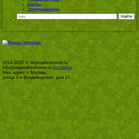
Шатры
Электрокамины
2014-2020 © Vegetableshome.ru
info@vegetableshome.ru
Контакты
Наш адрес: г. Москва,
улица 3-я Владимирская, дом 27