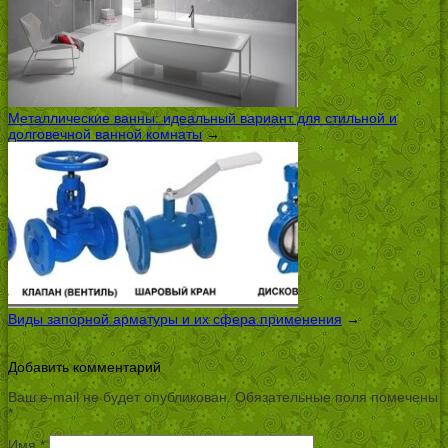
Металлические ванны: идеальный вариант для стильной и
долговечной ванной комнаты
→
Виды запорной арматуры и их сфера применения
→
Добавить комментарий
Ваш e-mail не будет опубликован.
Обязательные поля помечены
*
Имя
*