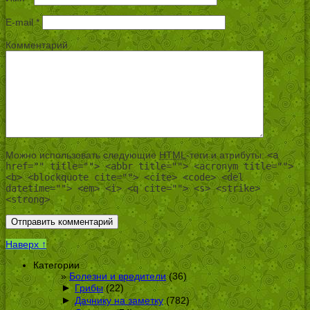
E-mail
*
Комментарий
Можно использовать следующие
HTML
-теги и атрибуты:
<a
href="" title=""> <abbr title=""> <acronym title="">
<b> <blockquote cite=""> <cite> <code> <del
datetime=""> <em> <i> <q cite=""> <s> <strike>
<strong>
Наверх ↑
Категории
Болезни и вредители
(36)
►
Грибы
(22)
►
Дачнику на заметку
(782)