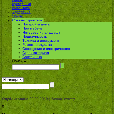
Кустарники
Инвентарь
Удобрения
Ягоды
Советы строителю
Постройка дома
Про мебель
Интерьер и ландшафт
Недвижимость
Техника и инструмент
Ремонт и отделка
Освещение и электричество
Стройматериал
Сантехника
Поиск →
Опубликовано
02.09.2019 |
Автор: kmveg
0