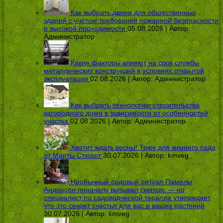
Как выбрать двери для общественных
зданий с учётом требований пожарной безопасности
и высокой проходимости
05.08.2026 | Автор:
Администратор
Какие факторы влияют на срок службы
металлических конструкций в условиях открытой
эксплуатации
02.08.2026 | Автор:
Администратор
Как выбрать технологию строительства
загородного дома в зависимости от особенностей
участка
02.08.2026 | Автор:
Администратор
Хватит ждать весны! Трюк для зимнего сада
от Марты Стюарт
30.07.2026 | Автор:
kmveg
Необычный садовый ритуал Памелы
Андерсон поначалу вызывал скепсис — но
специалист по садоводческой терапии утверждает,
что это секрет счастья для вас и ваших растений
30.07.2026 | Автор:
kmveg