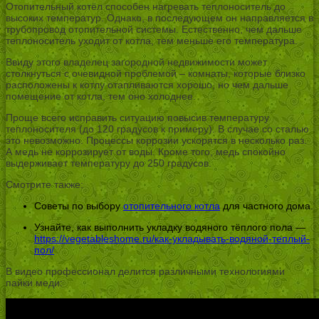
Отопительный котёл способен нагревать теплоноситель до
высоких температур. Однако, в последующем он направляется в
трубопровод отопительной системы. Естественно, чем дальше
теплоноситель уходит от котла, тем меньше его температура.
Ввиду этого владелец загородной недвижимости может
столкнуться с очевидной проблемой – комнаты, которые близко
расположены к котлу отапливаются хорошо, но чем дальше
помещение от котла, тем оно холоднее.
Проще всего исправить ситуацию повысив температуру
теплоносителя (до 120 градусов к примеру). В случае со сталью
это невозможно. Процессы коррозии ускорятся в несколько раз.
А медь не коррозирует от воды. Кроме того, медь спокойно
выдерживает температуру до 250 градусов.
Смотрите также:
Советы по выбору
отопительного котла
для частного дома.
Узнайте, как выполнить укладку водяного тёплого пола —
https://vegetableshome.ru/как-укладывать-водяной-теплый-
пол/
В видео профессионал делится различными технологиями
пайки меди: