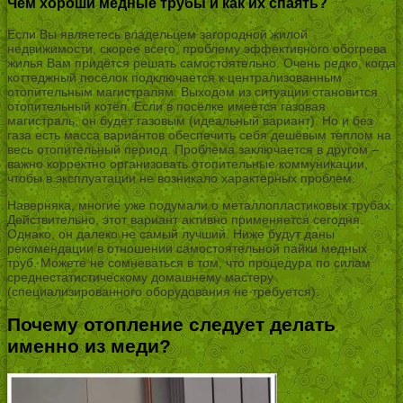
Чем хороши медные трубы и как их спаять?
Если Вы являетесь владельцем загородной жилой
недвижимости, скорее всего, проблему эффективного обогрева
жилья Вам придётся решать самостоятельно. Очень редко, когда
коттеджный посёлок подключается к централизованным
отопительным магистралям. Выходом из ситуации становится
отопительный котёл. Если в посёлке имеется газовая
магистраль, он будет газовым (идеальный вариант). Но и без
газа есть масса вариантов обеспечить себя дешёвым теплом на
весь отопительный период. Проблема заключается в другом –
важно корректно организовать отопительные коммуникации,
чтобы в эксплуатации не возникало характерных проблем.
Наверняка, многие уже подумали о металлопластиковых трубах.
Действительно, этот вариант активно применяется сегодня.
Однако, он далеко не самый лучший. Ниже будут даны
рекомендации в отношении самостоятельной пайки медных
труб. Можете не сомневаться в том, что процедура по силам
среднестатистическому домашнему мастеру
(специализированного оборудования не требуется).
Почему отопление следует делать
именно из меди?