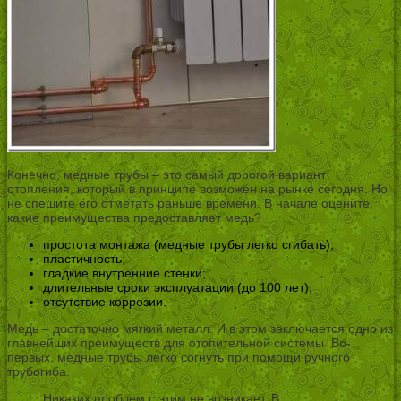
Конечно, медные трубы – это самый дорогой вариант
отопления, который в принципе возможен на рынке сегодня. Но
не спешите его отметать раньше времени. В начале оцените,
какие преимущества предоставляет медь?
простота монтажа (медные трубы легко сгибать);
пластичность;
гладкие внутренние стенки;
длительные сроки эксплуатации (до 100 лет);
отсутствие коррозии.
Медь – достаточно мягкий металл. И в этом заключается одно из
главнейших преимуществ для отопительной системы. Во-
первых, медные трубы легко согнуть при помощи ручного
трубогиба.
Никаких проблем с этим не возникает. В