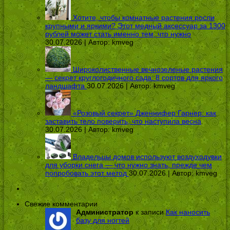
Хотите, чтобы комнатные растения росли
крупными и яркими? Этот медный аксессуар за 1300
рублей может стать именно тем, что нужно
30.07.2026 | Автор:
kmveg
Широколиственные вечнозеленые растения
— секрет круглогодичного сада: 8 сортов для яркого
ландшафта
30.07.2026 | Автор:
kmveg
«Розовый секрет» Дженнифер Гарнер: как
заставить тело поверить, что наступила весна
30.07.2026 | Автор:
kmveg
Владельцы домов используют воздуходувки
для уборки снега — что нужно знать, прежде чем
попробовать этот метод
30.07.2026 | Автор:
kmveg
Свежие комментарии
Администратор
к записи
Как наносить
базу для ногтей