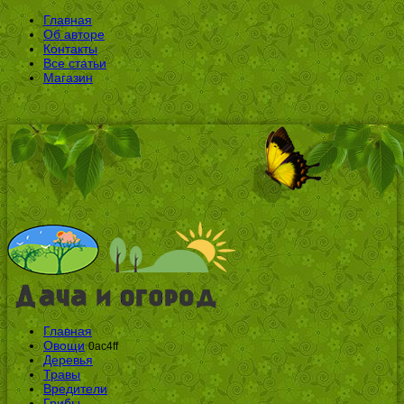
Главная
Об авторе
Контакты
Все статьи
Магазин
Главная
Овощи
0ac4ff
Деревья
Травы
Вредители
Грибы