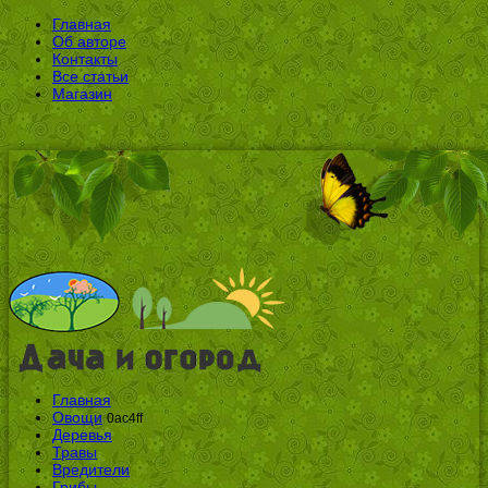
Главная
Об авторе
Контакты
Все статьи
Магазин
Главная
Овощи
0ac4ff
Деревья
Травы
Вредители
Грибы