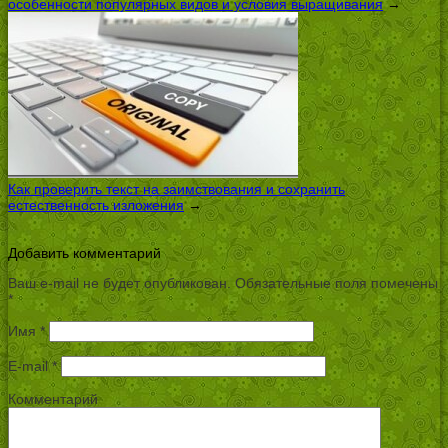
особенности популярных видов и условия выращивания
→
Как проверить текст на заимствования и сохранить
естественность изложения
→
Добавить комментарий
Ваш e-mail не будет опубликован.
Обязательные поля помечены
*
Имя
*
E-mail
*
Комментарий