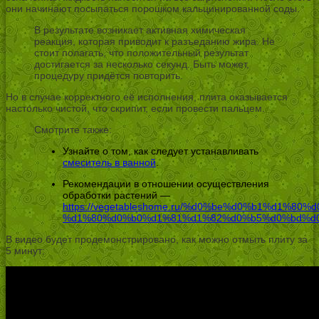
они начинают посыпаться порошком кальцинированной соды.
В результате возникает активная химическая
реакция, которая приводит к разъеданию жира. Не
стоит полагать, что положительный результат
достигается за несколько секунд. Быть может,
процедуру придётся повторить.
Но в случае корректного её исполнения, плита оказывается
настолько чистой, что скрипит, если провести пальцем.
Смотрите также:
Узнайте о том, как следует устанавливать
смеситель в ванной
.
Рекомендации в отношении осуществления
обработки растений —
https://vegetableshome.ru/%d0%be%d0%b1%d1%8
%d1%80%d0%b0%d1%81%d1%82%d0%b5%d0%bd%d0
В видео будет продемонстрировано, как можно отмыть плиту за
5 минут: