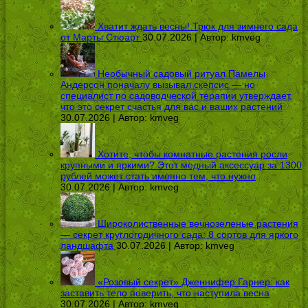
Хватит ждать весны! Трюк для зимнего сада
от Марты Стюарт
30.07.2026 | Автор:
kmveg
Необычный садовый ритуал Памелы
Андерсон поначалу вызывал скепсис — но
специалист по садоводческой терапии утверждает,
что это секрет счастья для вас и ваших растений
30.07.2026 | Автор:
kmveg
Хотите, чтобы комнатные растения росли
крупными и яркими? Этот медный аксессуар за 1300
рублей может стать именно тем, что нужно
30.07.2026 | Автор:
kmveg
Широколиственные вечнозеленые растения
— секрет круглогодичного сада: 8 сортов для яркого
ландшафта
30.07.2026 | Автор:
kmveg
«Розовый секрет» Дженнифер Гарнер: как
заставить тело поверить, что наступила весна
30.07.2026 | Автор:
kmveg