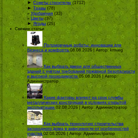
►
Советы строителю
(1712)
►
Травы
(78)
Удобрения
(33)
Цветы
(37)
►
Ягоды
(25)
Свежие статьи
Поломоечные роботы: инновации для
бизнеса и комфорта
08.08.2026 | Автор:
kmveg
Как выбрать двери для общественных
зданий с учётом требований пожарной безопасности
и высокой проходимости
05.08.2026 | Автор:
Администратор
Какие факторы влияют на срок службы
металлических конструкций в условиях открытой
эксплуатации
02.08.2026 | Автор:
Администратор
Как выбрать технологию строительства
загородного дома в зависимости от особенностей
участка
02.08.2026 | Автор:
Администратор