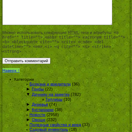
Можно использовать следующие
HTML
-теги и атрибуты:
<a
href="" title=""> <abbr title=""> <acronym title="">
<b> <blockquote cite=""> <cite> <code> <del
datetime=""> <em> <i> <q cite=""> <s> <strike>
<strong>
Наверх ↑
Категории
Болезни и вредители
(36)
►
Грибы
(22)
▼
Дачнику на заметку
(782)
Теплицы
(10)
►
Деревья
(74)
►
Кустарники
(38)
Новости
(2958)
►
Овощи
(232)
Полезные свойства и вред
(33)
Садовый инвентарь
(18)