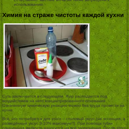
использованию.
Химия на страже чистоты каждой кухни
Суть заключается в следующем. Жир распадается под
воздействием на него концентрированного основания.
Означенную химическую реакцию можно без труда провести на
кухне.
Всё, что потребуется для этого – столовый уксус (не эссенция, а
разведённый уксус 9-10% максимум!!). При помощи губки
означенная жидкость наносится на все загрязнения. После этого