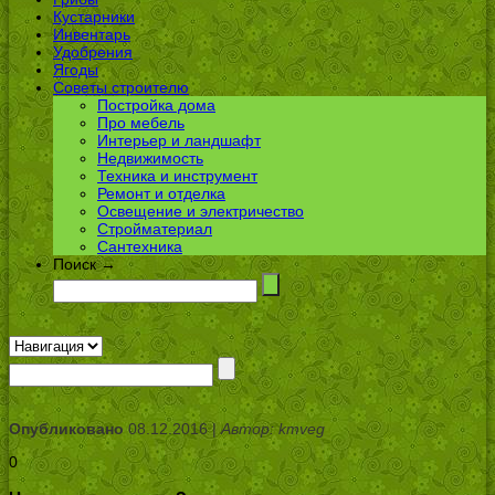
Кустарники
Инвентарь
Удобрения
Ягоды
Советы строителю
Постройка дома
Про мебель
Интерьер и ландшафт
Недвижимость
Техника и инструмент
Ремонт и отделка
Освещение и электричество
Стройматериал
Сантехника
Поиск →
Опубликовано
08.12.2016 |
Автор: kmveg
0