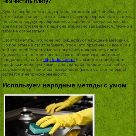
Чем чистить плиту?
Кухня в особенности подвержена загрязнению. Причём центр
этого загрязнения – плита. Какая бы суперсовременная вытяжка
не стояла над суперсовременной варочной поверхностью, во
время приготовления пищи она всё равно запачкается. Можно в
этом не сомневаться.
Стоит отметить, что, конечно, существуют народные методики.
Но при этом не стоит забывать о том, что практически все они в
той или иной степени могут повредить поверхность плиты
(помним, что не стоит использовать абразивные чистящие
средства). На сайте
http://tdmilan.ru/
Вы сможете приобрести
профессиональную химию для удаления практически любых
загрязнителей. При этом поверхность (какой бы она ни была)
остаётся в неприкосновенности.
Используем народные методы с умом