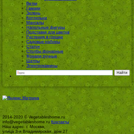
Ветки
Гамаки
Зелень
Коптильни
Мангалы
Напольные фигуры
Подставки для цветов
Растения в горшке
Садовые наборы
Статуи
Столбы фонарные
Фонари ручные
Шатры
Электрокамины
2014-2020 © Vegetableshome.ru
info@vegetableshome.ru
Контакты
Наш адрес: г. Москва,
улица 3-я Владимирская, дом 27