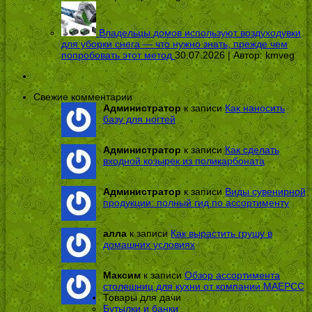
Владельцы домов используют воздуходувки
для уборки снега — что нужно знать, прежде чем
попробовать этот метод
30.07.2026 | Автор:
kmveg
Свежие комментарии
Администратор
к записи
Как наносить
базу для ногтей
Администратор
к записи
Как сделать
входной козырек из поликарбоната
Администратор
к записи
Виды сувенирной
продукции: полный гид по ассортименту
алла
к записи
Как вырастить грушу в
домашних условиях
Максим
к записи
Обзор ассортимента
столешниц для кухни от компании МАЕРСС
Товары для дачи
Бутылки и банки