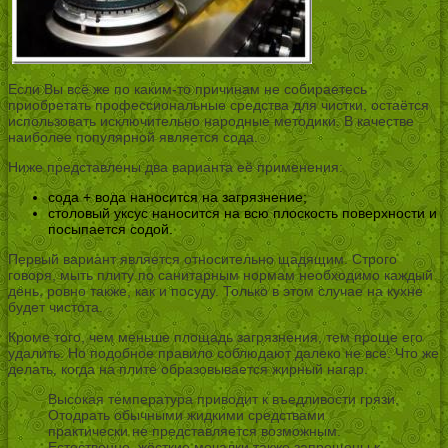
Если Вы всё же по каким-то причинам не собираетесь
приобретать профессиональные средства для чистки, остаётся
использовать исключительно народные методики. В качестве
наиболее популярной является сода.
Ниже представлены два варианта её применения:
сода + вода наносится на загрязнение;
столовый уксус наносится на всю плоскость поверхности и
посыпается содой.
Первый вариант является относительно щадящим. Строго
говоря, мыть плиту по санитарным нормам необходимо каждый
день, ровно также, как и посуду. Только в этом случае на кухне
будет чистота.
Кроме того, чем меньше площадь загрязнения, тем проще его
удалить. Но подобное правило соблюдают далеко не все. Что же
делать, когда на плите образовывается жирный нагар.
Высокая температура приводит к въедливости грязи.
Отодрать обычными жидкими средствами
практически не представляется возможным.
Естественно, жёсткие мочалки также запрещены к