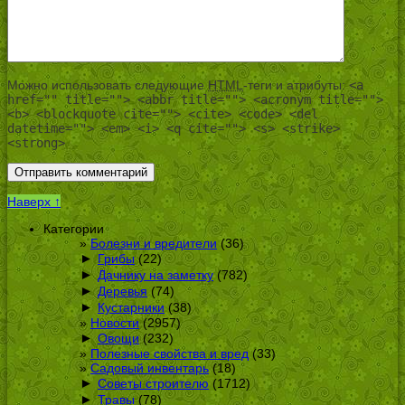
Можно использовать следующие
HTML
-теги и атрибуты:
<a
href="" title=""> <abbr title=""> <acronym title="">
<b> <blockquote cite=""> <cite> <code> <del
datetime=""> <em> <i> <q cite=""> <s> <strike>
<strong>
Наверх ↑
Категории
Болезни и вредители
(36)
►
Грибы
(22)
►
Дачнику на заметку
(782)
►
Деревья
(74)
►
Кустарники
(38)
Новости
(2957)
►
Овощи
(232)
Полезные свойства и вред
(33)
Садовый инвентарь
(18)
►
Советы строителю
(1712)
►
Травы
(78)