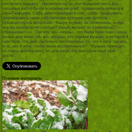
построить карьеру”. Несмотря на то, что большая часть его
прошлых работ была основана на grief, продвигаясь вперед в
своей карьере, Саба заинтересован в том, чтобы продолжать
формировать свою собственную историю как артиста,
руководствуясь вопросом: “Какую музыку ты сочиняешь, когда
все на самом деле хорошо? Какую музыку ты сочиняешь?” —
спрашивает он. “Так что, во—первых, это была приятная смена
ритма для меня, но, во—вторых, это первая музыка, в которой я
чувствую, что действительно контролирую то, что я хочу сказать,
и то, как я хочу, чтобы меня воспринимали”. “Музыка приходит
из очень многих мест, но для меня это был приятный этап
роста”.
Похожие материалы