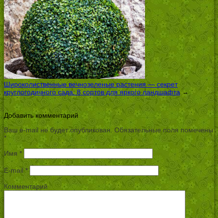
Широколиственные вечнозеленые растения — секрет
круглогодичного сада: 8 сортов для яркого ландшафта
→
Добавить комментарий
Ваш e-mail не будет опубликован.
Обязательные поля помечены
*
Имя
*
E-mail
*
Комментарий