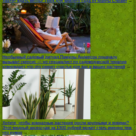
Хватит ждать весны! Трюк для зимнего сада от Марты Стюарт
→
Необычный садовый ритуал Памелы Андерсон поначалу
вызывал скепсис — но специалист по садоводческой терапии
утверждает, что это секрет счастья для вас и ваших растений
→
Хотите, чтобы комнатные растения росли крупными и яркими?
Этот медный аксессуар за 1300 рублей может стать именно тем,
что нужно
→