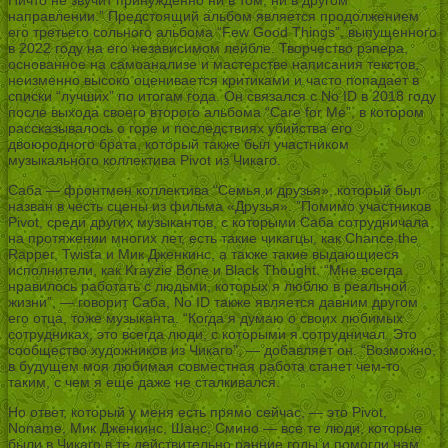
направлении.” Предстоящий альбом является продолжением
его третьего сольного альбома “Few Good Things”, выпущенного
в 2022 году на его независимом лейбле. Творчество рэпера,
основанное на самоанализе и мастерстве написания текстов,
неизменно высоко оценивается критиками и часто попадает в
списки “лучших” по итогам года. Он связался с No ID в 2018 году
после выхода своего второго альбома “Care for Me”, в котором
рассказывалось о горе и последствиях убийства его
двоюродного брата, который также был участником
музыкального коллектива Pivot из Чикаго.
Саба — фронтмен коллектива “Семья и друзья», который был
назван в честь сцены из фильма «Друзья». ”Помимо участников
Pivot, среди других музыкантов, с которыми Саба сотрудничала
на протяжении многих лет, есть такие чикагцы, как Chance the
Rapper, Twista и Мик Дженкинс, а также такие выдающиеся
исполнители, как Krayzie Bone и Black Thought. “Мне всегда
нравилось работать с людьми, которых я люблю в реальной
жизни”, — говорит Саба, No ID также является давним другом
его отца, тоже музыканта. “Когда я думаю о своих любимых
сотрудниках, это всегда люди, с которыми я сотрудничал. Это
сообщество художников из Чикаго”, — добавляет он. “Возможно,
в будущем моя любимая совместная работа станет чем-то
таким, с чем я еще даже не сталкивался.
Но ответ, который у меня есть прямо сейчас, — это Pivot,
Noname, Мик Дженкинс, Шанс, Смино — все те люди, которые
были в Чикаго в те действительно ранние годы и помогли нам