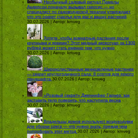
Необычный садовый ритуал Памелы
Андерсон поначалу вызывал скепсис — но
специалист по садоводческой терапии утверждает,
что это секрет счастья для вас и ваших растений
30.07.2026 | Автор:
kmveg
Хотите, чтобы комнатные растения росли
крупными и яркими? Этот медный аксессуар за 1300
рублей может стать именно тем, что нужно
30.07.2026 | Автор:
kmveg
Широколиственные вечнозеленые растения
— секрет круглогодичного сада: 8 сортов для яркого
ландшафта
30.07.2026 | Автор:
kmveg
«Розовый секрет» Дженнифер Гарнер: как
заставить тело поверить, что наступила весна
30.07.2026 | Автор:
kmveg
Владельцы домов используют воздуходувки
для уборки снега — что нужно знать, прежде чем
попробовать этот метод
30.07.2026 | Автор:
kmveg