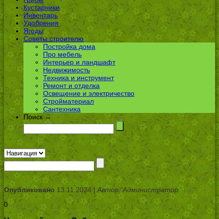
Кустарники
Инвентарь
Удобрения
Ягоды
Советы строителю
Постройка дома
Про мебель
Интерьер и ландшафт
Недвижимость
Техника и инструмент
Ремонт и отделка
Освещение и электричество
Стройматериал
Сантехника
Поиск →
Опубликовано
13.11.2024 |
Автор: Администратор
0