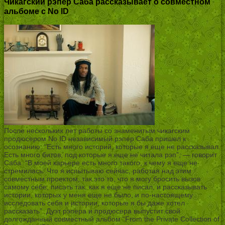
Чикагский рэпер Саба рассказывает о совместном
альбоме с No ID
После нескольких лет работы со знаменитым чикагским
продюсером No ID независимый рэпер Саба пришел к
осознанию. “Есть много историй, которые я еще не рассказывал.
Есть много битов, под которые я еще не читала рэп”, — говорит
Саба. “В моей карьере есть много такого, к чему я еще не
стремилась. Что я испытываю сейчас, работая над этим
совместным проектом, так это то, что я могу бросить вызов
самому себе, писать так, как я еще не писал, и рассказывать
истории, которых у меня еще не было, и по-настоящему
исследовать себя и истории, которые я бы даже хотел
рассказать”. Дуэт рэпера и продюсера выпустит свой
долгожданный совместный альбом “From the Private Collection of