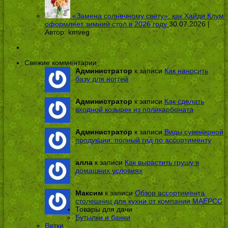
«Замена солнечному свету»: как Хайди Клум
оформляет зимний стол в 2026 году
30.07.2026 |
Автор:
kmveg
Свежие комментарии
Администратор
к записи
Как наносить
базу для ногтей
Администратор
к записи
Как сделать
входной козырек из поликарбоната
Администратор
к записи
Виды сувенирной
продукции: полный гид по ассортименту
алла
к записи
Как вырастить грушу в
домашних условиях
Максим
к записи
Обзор ассортимента
столешниц для кухни от компании МАЕРСС
Товары для дачи
Бутылки и банки
Ветки