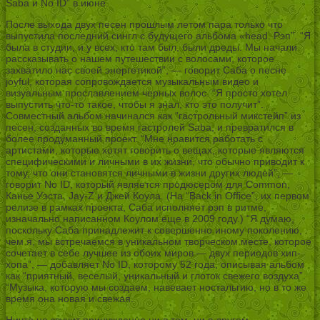
Saba и No ID” в июне.
После выхода двух песен прошлым летом пара только что
выпустила последний сингл с будущего альбома «head. Рэп”. “Я
была в студии, и у всех, кто там был, были дреды. Мы начали
рассказывать о нашем путешествии с волосами, которое
захватило нас своей энергетикой”, — говорит Саба о песне
joyful, которая сопровождается музыкальным видео и
визуальным прославлением черных волос. “Я просто хотел
выпустить что-то такое, чтобы я знал, кто это получит”.
Совместный альбом начинался как “гастрольный микстейп” из
песен, созданных во время гастролей Saba, и превратился в
более продуманный проект. “Мне нравится работать с
артистами, которые хотят говорить о вещах, которые являются
специфическими и личными в их жизни, что обычно приводит к
тому, что они становятся личными в жизни других людей”, —
говорит No ID, который является продюсером для Common,
Канье Уэста, Jay-Z и Джей Коула. (На “Back in Office”, их первом
релизе в рамках проекта, Саба исполняет рэп в ритме,
изначально написанном Коулом еще в 2009 году.) “Я думаю,
поскольку Саба принадлежит к совершенно иному поколению,
чем я, мы встречаемся в уникальном творческом месте, которое
сочетает в себе лучшее из обоих миров — двух периодов хип-
хопа”, — добавляет No ID, которому 52 года, описывая альбом
как “приятный, веселый, уникальный и глоток свежего воздуха”.
“Музыка, которую мы создаем, навевает ностальгию, но в то же
время она новая и свежая.
Ничто не звучит принужденно ни в том, ни в другом