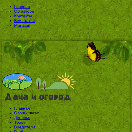
Главная
Об авторе
Контакты
Все статьи
Магазин
Главная
Овощи
0ac4ff
Деревья
Травы
Вредители
Грибы