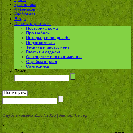
Кустарники
Инвентарь
Удобрения
Ягоды
Советы строителю
Постройка дома
Про мебель
Интерьер и ландшафт
Недвижимость
Техника и инструмент
Ремонт и отделка
Освещение и электричество
Стройматериал
Сантехника
Поиск →
Опубликовано
21.07.2025 |
Автор: kmveg
0