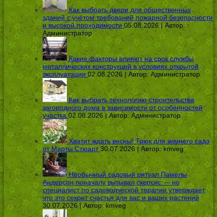
Как выбрать двери для общественных
зданий с учётом требований пожарной безопасности
и высокой проходимости
05.08.2026 | Автор:
Администратор
Какие факторы влияют на срок службы
металлических конструкций в условиях открытой
эксплуатации
02.08.2026 | Автор:
Администратор
Как выбрать технологию строительства
загородного дома в зависимости от особенностей
участка
02.08.2026 | Автор:
Администратор
Хватит ждать весны! Трюк для зимнего сада
от Марты Стюарт
30.07.2026 | Автор:
kmveg
Необычный садовый ритуал Памелы
Андерсон поначалу вызывал скепсис — но
специалист по садоводческой терапии утверждает,
что это секрет счастья для вас и ваших растений
30.07.2026 | Автор:
kmveg