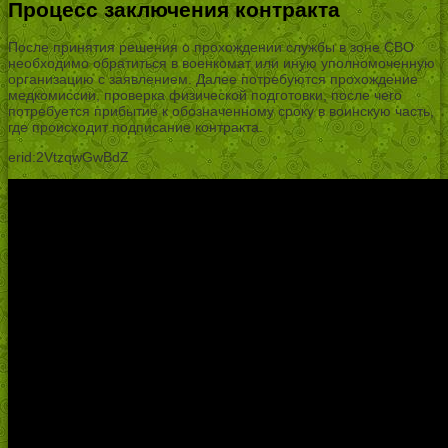
Процесс заключения контракта
После принятия решения о прохождении службы в зоне СВО
необходимо обратиться в военкомат или иную уполномоченную
организацию с заявлением. Далее потребуются прохождение
медкомиссии, проверка физической подготовки, после чего
потребуется прибытие к обозначенному сроку в воинскую часть,
где происходит подписание контракта.
erid:2VtzqwGwBdZ