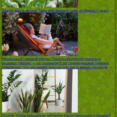
Хватит ждать весны! Трюк для зимнего сада от Марты Стюарт
→
Необычный садовый ритуал Памелы Андерсон поначалу
вызывал скепсис — но специалист по садоводческой терапии
утверждает, что это секрет счастья для вас и ваших растений
→
Хотите, чтобы комнатные растения росли крупными и яркими?