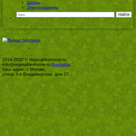
Шатры
Электрокамины
2014-2020 © Vegetableshome.ru
info@vegetableshome.ru
Контакты
Наш адрес: г. Москва,
улица 3-я Владимирская, дом 27