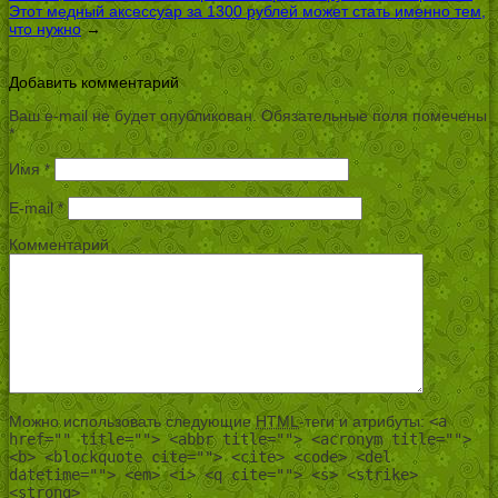
Этот медный аксессуар за 1300 рублей может стать именно тем,
что нужно
→
Добавить комментарий
Ваш e-mail не будет опубликован.
Обязательные поля помечены
*
Имя
*
E-mail
*
Комментарий
Можно использовать следующие
HTML
-теги и атрибуты:
<a
href="" title=""> <abbr title=""> <acronym title="">
<b> <blockquote cite=""> <cite> <code> <del
datetime=""> <em> <i> <q cite=""> <s> <strike>
<strong>