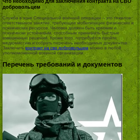
Что необходимо для заключения контракта на СВО
добровольцем
Служба в зоне Специальной военной операции – это тяжелое
ответственное занятие, требующее мобилизации физических и
психических ресурсов. Человек должен быть крепким и
психически устойчивым, способным принимать быстрые
взвешенные решения. Кроме того, потребуется пройти
медкомиссию и собрать перечень необходимых документов.
Заключить
контракт на сво добровольцем
можно в любой
уполномоченной военной организации.
Перечень требований и документов