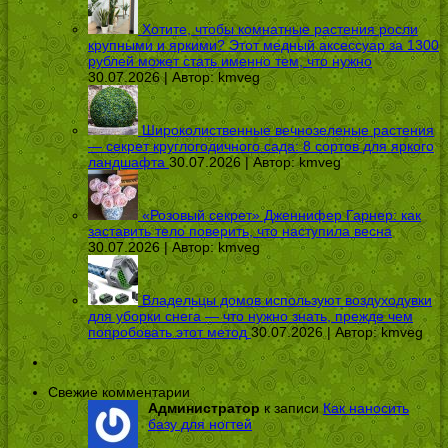
Хотите, чтобы комнатные растения росли
крупными и яркими? Этот медный аксессуар за 1300
рублей может стать именно тем, что нужно
30.07.2026 | Автор:
kmveg
Широколиственные вечнозеленые растения
— секрет круглогодичного сада: 8 сортов для яркого
ландшафта
30.07.2026 | Автор:
kmveg
«Розовый секрет» Дженнифер Гарнер: как
заставить тело поверить, что наступила весна
30.07.2026 | Автор:
kmveg
Владельцы домов используют воздуходувки
для уборки снега — что нужно знать, прежде чем
попробовать этот метод
30.07.2026 | Автор:
kmveg
Свежие комментарии
Администратор
к записи
Как наносить
базу для ногтей