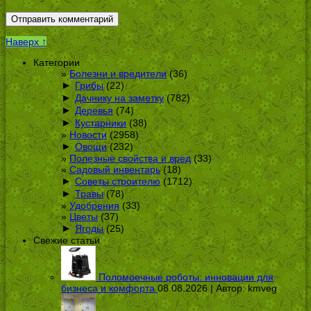
Наверх ↑
Категории
Болезни и вредители
(36)
►
Грибы
(22)
►
Дачнику на заметку
(782)
►
Деревья
(74)
►
Кустарники
(38)
Новости
(2958)
►
Овощи
(232)
Полезные свойства и вред
(33)
Садовый инвентарь
(18)
►
Советы строителю
(1712)
►
Травы
(78)
Удобрения
(33)
Цветы
(37)
►
Ягоды
(25)
Свежие статьи
Поломоечные роботы: инновации для
бизнеса и комфорта
08.08.2026 | Автор:
kmveg