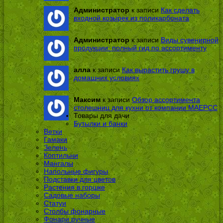
Администратор
к записи
Как сделать
входной козырек из поликарбоната
Администратор
к записи
Виды сувенирной
продукции: полный гид по ассортименту
алла
к записи
Как вырастить грушу в
домашних условиях
Максим
к записи
Обзор ассортимента
столешниц для кухни от компании МАЕРСС
Товары для дачи
Бутылки и банки
Ветки
Гамаки
Зелень
Коптильни
Мангалы
Напольные фигуры
Подставки для цветов
Растения в горшке
Садовые наборы
Статуи
Столбы фонарные
Фонари ручные