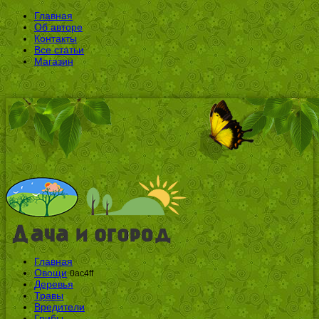
Главная
Об авторе
Контакты
Все статьи
Магазин
Главная
Овощи
0ac4ff
Деревья
Травы
Вредители
Грибы