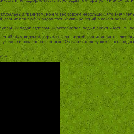
тойкость и неподверженность перепадам температур или влажности. 
натуральным гранитом, но его вес совсем небольшой, что значите
ий гранит для любых видов этетических решений в декорировании.
пулярных видов отделочных материалов, ведь в практичности он в
ний этим видом материала, ведь жидкий гранит является экологи
в углах или возле подоконников. Он защитит вашу семью от вредн
део: