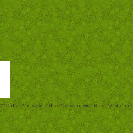
="" title=""> <abbr title=""> <acronym title=""> <b> <bl