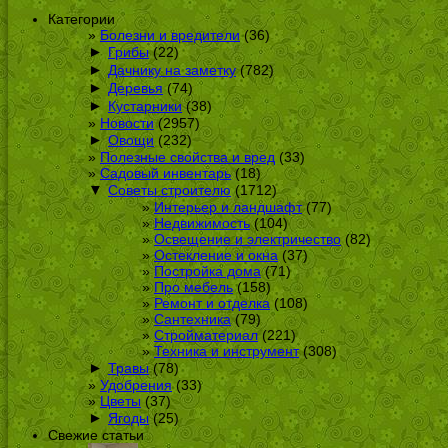
Категории
Болезни и вредители
(36)
►
Грибы
(22)
►
Дачнику на заметку
(782)
►
Деревья
(74)
►
Кустарники
(38)
Новости
(2957)
►
Овощи
(232)
Полезные свойства и вред
(33)
Садовый инвентарь
(18)
▼
Советы строителю
(1712)
Интерьер и ландшафт
(77)
Недвижимость
(104)
Освещение и электричество
(82)
Остекление и окна
(37)
Постройка дома
(71)
Про мебель
(158)
Ремонт и отделка
(108)
Сантехника
(79)
Стройматериал
(221)
Техника и инструмент
(308)
►
Травы
(78)
Удобрения
(33)
Цветы
(37)
►
Ягоды
(25)
Свежие статьи