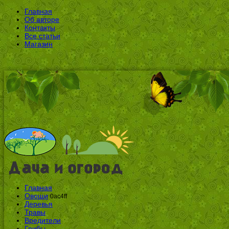
Главная
Об авторе
Контакты
Все статьи
Магазин
Главная
Овощи
0ac4ff
Деревья
Травы
Вредители
Грибы