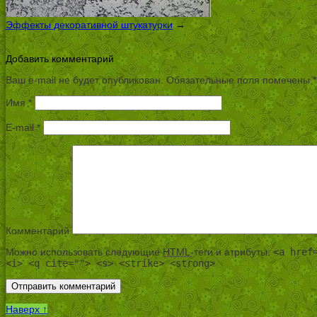
Эффекты декоративной штукатурки
→
Добавить комментарий
Ваш e-mail не будет опубликован.
Обязательные поля помечены
*
Имя
*
E-mail
*
Комментарий
Можно использовать следующие
HTML
-теги и атрибуты:
<a href
<i> <q cite=""> <s> <strike> <strong>
Наверх ↑