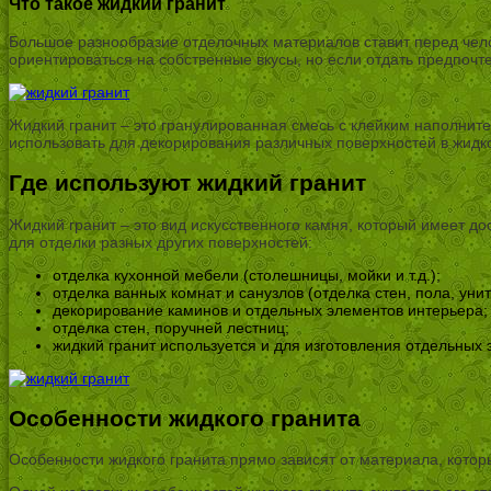
Что такое жидкий гранит
Большое разнообразие отделочных материалов ставит перед чело
ориентироваться на собственные вкусы, но если отдать предпочт
Жидкий гранит – это гранулированная смесь с клейким наполнит
использовать для декорирования различных поверхностей в жидк
Где используют жидкий гранит
Жидкий гранит – это вид искусственного камня, который имеет до
для отделки разных других поверхностей:
отделка кухонной мебели (столешницы, мойки и т.д.);
отделка ванных комнат и санузлов (отделка стен, пола, унита
декорирование каминов и отдельных элементов интерьера;
отделка стен, поручней лестниц;
жидкий гранит используется и для изготовления отдельных 
Особенности жидкого гранита
Особенности жидкого гранита прямо зависят от материала, кото