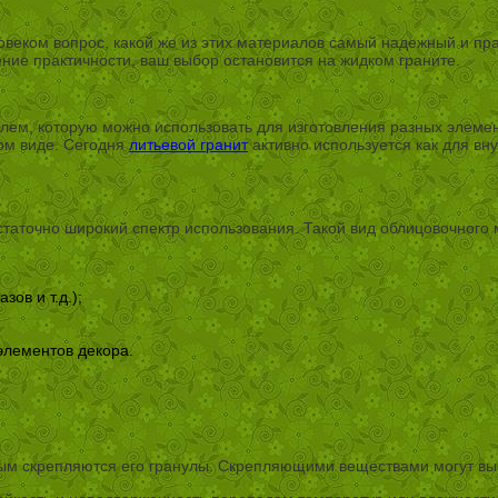
веком вопрос, какой же из этих материалов самый надежный и пр
ение практичности, ваш выбор остановится на жидком граните.
елем, которую можно использовать для изготовления разных элеме
ом виде. Сегодня
литьевой гранит
активно используется как для вну
статочно широкий спектр использования. Такой вид облицовочного 
зов и т.д.);
элементов декора.
рым скрепляются его гранулы. Скрепляющими веществами могут выс