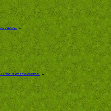
рок службы
→
| Статья от Технониколь
→