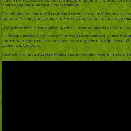
Одной из главных особенностей жидкого гранита считается его с
повреждениям и легок в использовании.
Своей прочностью такой материал может легко посоперничать с 
гранита. А широкая цветовая гамма позволяет использовать жидк
В современном мире жидкий гранит считается одним из самых по
Особенно актуальным можно считать декорирование жилых помеще
гнилостных процессов на поверхностях и грибковых образований 
уровень влажности.
Технологию производства жидкого камня можно узнать из этого ви