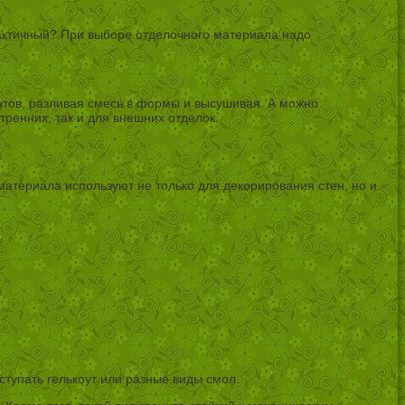
актичный? При выборе отделочного материала надо
нтов, разливая смесь в формы и высушивая. А можно
тренних, так и для внешних отделок.
материала используют не только для декорирования стен, но и
тупать гелькоут или разные виды смол.