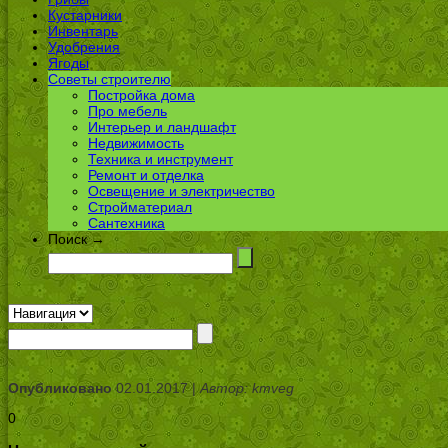
Кустарники
Инвентарь
Удобрения
Ягоды
Советы строителю
Постройка дома
Про мебель
Интерьер и ландшафт
Недвижимость
Техника и инструмент
Ремонт и отделка
Освещение и электричество
Стройматериал
Сантехника
Поиск →
Опубликовано
02.01.2017 |
Автор: kmveg
0