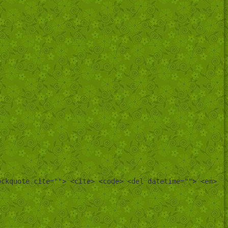
ockquote cite=""> <cite> <code> <del datetime=""> <em>