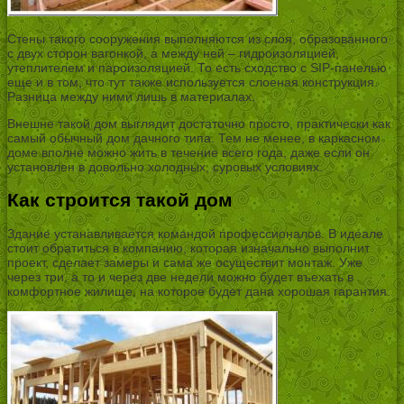
Стены такого сооружения выполняются из слоя, образованного
с двух сторон вагонкой, а между ней – гидроизоляцией,
утеплителем и пароизоляцией. То есть сходство с SIP-панелью
еще и в том, что тут также используется слоеная конструкция.
Разница между ними лишь в материалах.
Внешне такой дом выглядит достаточно просто, практически как
самый обычный дом дачного типа. Тем не менее, в каркасном
доме вполне можно жить в течение всего года, даже если он
установлен в довольно холодных, суровых условиях.
Как строится такой дом
Здание устанавливается командой профессионалов. В идеале
стоит обратиться в компанию, которая изначально выполнит
проект, сделает замеры и сама же осуществит монтаж. Уже
через три, а то и через две недели можно будет въехать в
комфортное жилище, на которое будет дана хорошая гарантия.