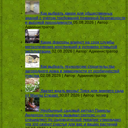
Как выбрать двери для общественных
зданий с учётом требований пожарной безопасности
и высокой проходимости
05.08.2026 | Автор:
Администратор
Какие факторы влияют на срок службы
металлических конструкций в условиях открытой
эксплуатации
02.08.2026 | Автор:
Администратор
Как выбрать технологию строительства
загородного дома в зависимости от особенностей
участка
02.08.2026 | Автор:
Администратор
Хватит ждать весны! Трюк для зимнего сада
от Марты Стюарт
30.07.2026 | Автор:
kmveg
Необычный садовый ритуал Памелы
Андерсон поначалу вызывал скепсис — но
специалист по садоводческой терапии утверждает,
что это секрет счастья для вас и ваших растений