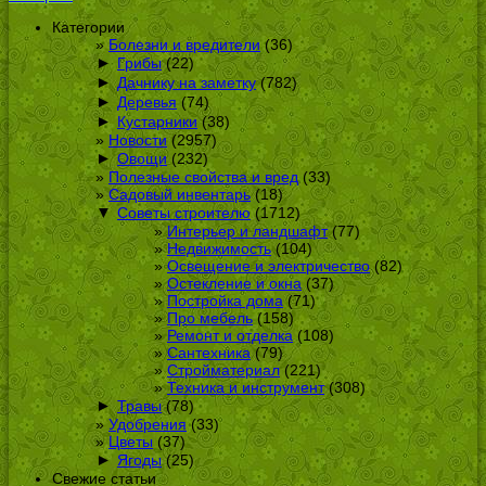
Категории
Болезни и вредители
(36)
►
Грибы
(22)
►
Дачнику на заметку
(782)
►
Деревья
(74)
►
Кустарники
(38)
Новости
(2957)
►
Овощи
(232)
Полезные свойства и вред
(33)
Садовый инвентарь
(18)
▼
Советы строителю
(1712)
Интерьер и ландшафт
(77)
Недвижимость
(104)
Освещение и электричество
(82)
Остекление и окна
(37)
Постройка дома
(71)
Про мебель
(158)
Ремонт и отделка
(108)
Сантехника
(79)
Стройматериал
(221)
Техника и инструмент
(308)
►
Травы
(78)
Удобрения
(33)
Цветы
(37)
►
Ягоды
(25)
Свежие статьи