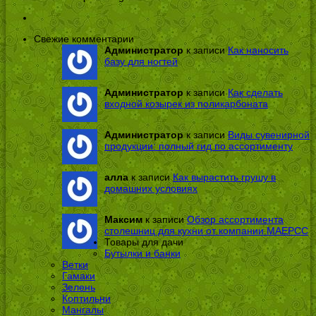
Свежие комментарии
Администратор
к записи
Как наносить
базу для ногтей
Администратор
к записи
Как сделать
входной козырек из поликарбоната
Администратор
к записи
Виды сувенирной
продукции: полный гид по ассортименту
алла
к записи
Как вырастить грушу в
домашних условиях
Максим
к записи
Обзор ассортимента
столешниц для кухни от компании МАЕРСС
Товары для дачи
Бутылки и банки
Ветки
Гамаки
Зелень
Коптильни
Мангалы