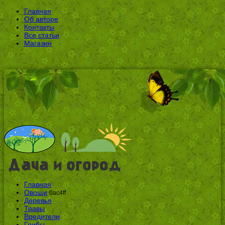
Главная
Об авторе
Контакты
Все статьи
Магазин
Главная
Овощи
0ac4ff
Деревья
Травы
Вредители
Грибы