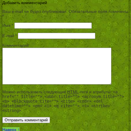
Добавить комментарий
Ваш e-mail не будет опубликован.
Обязательные поля помечены
*
Имя
*
E-mail
*
Комментарий
Можно использовать следующие
HTML
-теги и атрибуты:
<a
href="" title=""> <abbr title=""> <acronym title="">
<b> <blockquote cite=""> <cite> <code> <del
datetime=""> <em> <i> <q cite=""> <s> <strike>
<strong>
Наверх ↑