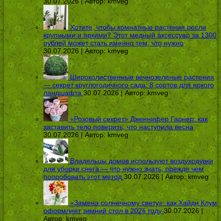
30.07.2026 | Автор:
kmveg
Хотите, чтобы комнатные растения росли
крупными и яркими? Этот медный аксессуар за 1300
рублей может стать именно тем, что нужно
30.07.2026 | Автор:
kmveg
Широколиственные вечнозеленые растения
— секрет круглогодичного сада: 8 сортов для яркого
ландшафта
30.07.2026 | Автор:
kmveg
«Розовый секрет» Дженнифер Гарнер: как
заставить тело поверить, что наступила весна
30.07.2026 | Автор:
kmveg
Владельцы домов используют воздуходувки
для уборки снега — что нужно знать, прежде чем
попробовать этот метод
30.07.2026 | Автор:
kmveg
«Замена солнечному свету»: как Хайди Клум
оформляет зимний стол в 2026 году
30.07.2026 |
Автор:
kmveg