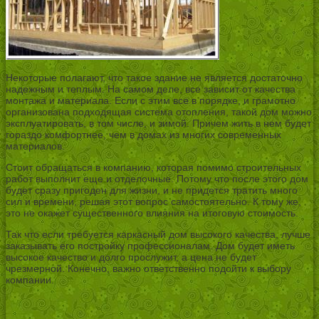
Некоторые полагают, что такое здание не является достаточно
надежным и теплым. На самом деле, все зависит от качества
монтажа и материала. Если с этим все в порядке, и грамотно
организована подходящая система отопления, такой дом можно
эксплуатировать, в том числе, и зимой. Причем жить в нем будет
гораздо комфортнее, чем в домах из многих современных
материалов.
Стоит обращаться в компанию, которая помимо строительных
работ выполнит еще и отделочные. Потому что после этого дом
будет сразу пригоден для жизни, и не придется тратить много
сил и времени, решая этот вопрос самостоятельно. К тому же,
это не окажет существенного влияния на итоговую стоимость.
Так что если требуется каркасный дом высокого качества, лучше
заказывать его постройку профессионалам. Дом будет иметь
высокое качество и долго прослужит, а цена не будет
чрезмерной. Конечно, важно ответственно подойти к выбору
компании.