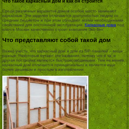
Что такое каркасный дом и как он строится
Среди различных вариантов домов особое место занимают
каркасные. Эти изделия отличаются доступностью людям со
средним бюджетом и при этом обладают всеми необходимыми
свойствами для постоянной эксплуатации.
Каркасные дома
под
ключ в Москве качественно строит компания Эко-Бит.
Что представляют собой такой дом
Важно учесть, что каркасный дом и дом из SIP-панелей – вещи
разные. Некоторые путают эти названия, потому что и та, и
другая постройка являются быстровозводимыми. Тем не менее,
каркасный дом отличается принципиально и является еще
более дешевым и простым в изготовлении.