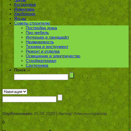
Кустарники
Инвентарь
Удобрения
Ягоды
Советы строителю
Постройка дома
Про мебель
Интерьер и ландшафт
Недвижимость
Техника и инструмент
Ремонт и отделка
Освещение и электричество
Стройматериал
Сантехника
Поиск →
Опубликовано
25.08.2020 |
Автор: Администратор
0