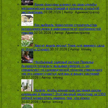
Какие факторы влияют на срок службы
металлических конструкций в условиях открытой
эксплуатации
02.08.2026 | Автор:
Администратор
Как выбрать технологию строительства
загородного дома в зависимости от особенностей
участка
02.08.2026 | Автор:
Администратор
Хватит ждать весны! Трюк для зимнего сада
от Марты Стюарт
30.07.2026 | Автор:
kmveg
Необычный садовый ритуал Памелы
Андерсон поначалу вызывал скепсис — но
специалист по садоводческой терапии утверждает,
что это секрет счастья для вас и ваших растений
30.07.2026 | Автор:
kmveg
Хотите, чтобы комнатные растения росли
крупными и яркими? Этот медный аксессуар за 1300
рублей может стать именно тем, что нужно
30.07.2026 | Автор:
kmveg