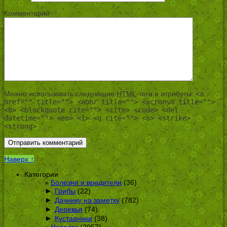
Комментарий
Можно использовать следующие
HTML
-теги и атрибуты:
<a
href="" title=""> <abbr title=""> <acronym title="">
<b> <blockquote cite=""> <cite> <code> <del
datetime=""> <em> <i> <q cite=""> <s> <strike>
<strong>
Наверх ↑
Категории
Болезни и вредители
(36)
►
Грибы
(22)
►
Дачнику на заметку
(782)
►
Деревья
(74)
►
Кустарники
(38)