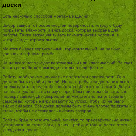
доски
Есть несколько способов монтажа изделий.
Выбор зависит от особенностей поверхности, которую будут
покрывать, влажности и вида доски, которая выбрана для
работы. Также важно учитывать климатические условия, в
которых идет строительство.
Монтаж бывает вертикальный, горизонтальный, на разных
уровнях и в форме ромба.
Чаще всего используют вертикальный или классический. За счет
такого способа дом выглядит стильно и эффектно.
Работу необходимо начинать с подготовки поверхности. Она
должна быть сухой и ровной. Иногда требуется дополнительно
оштукатурить стену, чтобы она стала абсолютно гладкой. Доски
начинают укладывать снизу вверх. Швы при этом обязательно
перекрываются. Для закрепления желательно использовать
саморезы, которые вкручивают под углом, чтобы их не было
видно снаружи. Все доски должны быть очень плотно прижаты к
стене, чтобы не оставалось никаких зазоров.
Если выбран горизонтальный монтаж, то предварительно нужно
установить на стене лаги, на них – рейки и только после этого
укладывать доски.