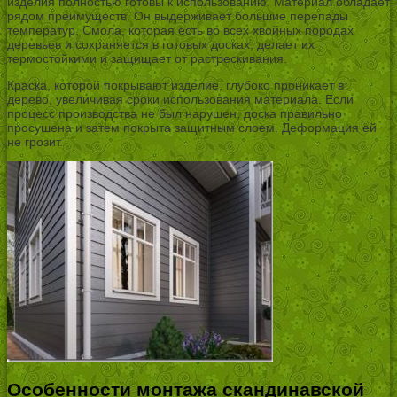
изделия полностью готовы к использованию. Материал обладает
рядом преимуществ. Он выдерживает большие перепады
температур. Смола, которая есть во всех хвойных породах
деревьев и сохраняется в готовых досках, делает их
термостойкими и защищает от растрескивания.
Краска, которой покрывают изделие, глубоко проникает в
дерево, увеличивая сроки использования материала. Если
процесс производства не был нарушен, доска правильно
просушена и затем покрыта защитным слоем. Деформация ей
не грозит.
Особенности монтажа скандинавской