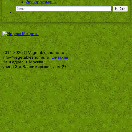
Электрокамины
2014-2020 © Vegetableshome.ru
info@vegetableshome.ru
Контакты
Наш адрес: г. Москва,
улица 3-я Владимирская, дом 27