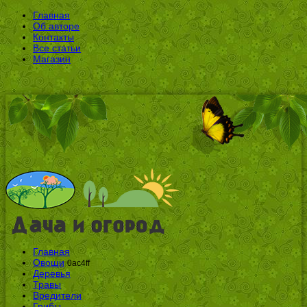
Главная
Об авторе
Контакты
Все статьи
Магазин
Главная
Овощи
0ac4ff
Деревья
Травы
Вредители
Грибы