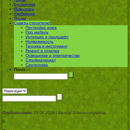
Кустарники
Инвентарь
Удобрения
Ягоды
Советы строителю
Постройка дома
Про мебель
Интерьер и ландшафт
Недвижимость
Техника и инструмент
Ремонт и отделка
Освещение и электричество
Стройматериал
Сантехника
Поиск →
Опубликовано
09.08.2024 |
Автор: Администратор
0