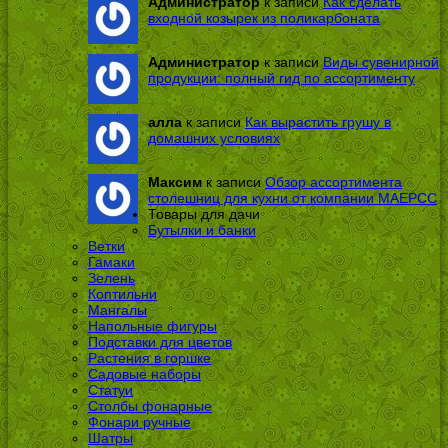
Администратор
к записи
Как сделать
входной козырек из поликарбоната
Администратор
к записи
Виды сувенирной
продукции: полный гид по ассортименту
алла
к записи
Как вырастить грушу в
домашних условиях
Максим
к записи
Обзор ассортимента
столешниц для кухни от компании МАЕРСС
Товары для дачи
Бутылки и банки
Ветки
Гамаки
Зелень
Коптильни
Мангалы
Напольные фигуры
Подставки для цветов
Растения в горшке
Садовые наборы
Статуи
Столбы фонарные
Фонари ручные
Шатры