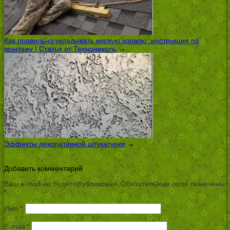
Как правильно укладывать мягкую кровлю: инструкция по
монтажу | Статья от Технониколь
→
Эффекты декоративной штукатурки
→
Добавить комментарий
Ваш e-mail не будет опубликован.
Обязательные поля помечены
*
Имя
*
E-mail
*