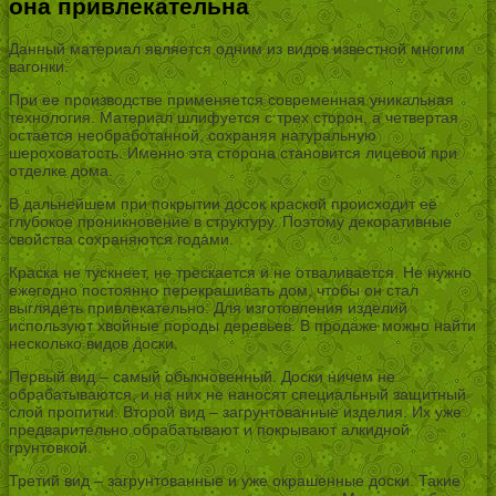
она привлекательна
Данный материал является одним из видов известной многим
вагонки.
При ее производстве применяется современная уникальная
технология. Материал шлифуется с трех сторон, а четвертая
остается необработанной, сохраняя натуральную
шероховатость. Именно эта сторона становится лицевой при
отделке дома.
В дальнейшем при покрытии досок краской происходит её
глубокое проникновение в структуру. Поэтому декоративные
свойства сохраняются годами.
Краска не тускнеет, не трескается и не отваливается. Не нужно
ежегодно постоянно перекрашивать дом, чтобы он стал
выглядеть привлекательно. Для изготовления изделий
используют хвойные породы деревьев. В продаже можно найти
несколько видов доски.
Первый вид – самый обыкновенный. Доски ничем не
обрабатываются, и на них не наносят специальный защитный
слой пропитки. Второй вид – загрунтованные изделия. Их уже
предварительно обрабатывают и покрывают алкидной
грунтовкой.
Третий вид – загрунтованные и уже окрашенные доски. Такие