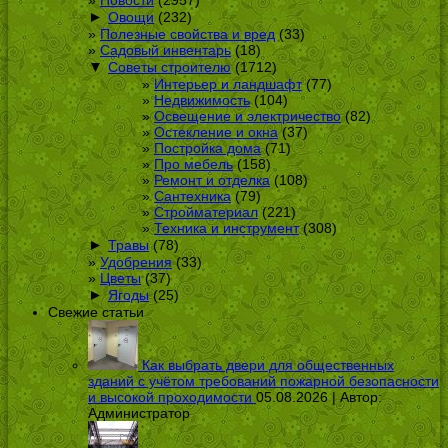
Новости
(2957)
►
Овощи
(232)
Полезные свойства и вред
(33)
Садовый инвентарь
(18)
▼
Советы строителю
(1712)
Интерьер и ландшафт
(77)
Недвижимость
(104)
Освещение и электричество
(82)
Остекление и окна
(37)
Постройка дома
(71)
Про мебель
(158)
Ремонт и отделка
(108)
Сантехника
(79)
Стройматериал
(221)
Техника и инструмент
(308)
►
Травы
(78)
Удобрения
(33)
Цветы
(37)
►
Ягоды
(25)
Свежие статьи
Как выбрать двери для общественных
зданий с учётом требований пожарной безопасности
и высокой проходимости
05.08.2026 | Автор:
Администратор