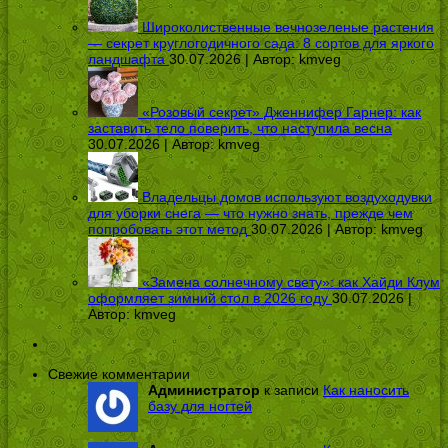
Широколиственные вечнозеленые растения
— секрет круглогодичного сада: 8 сортов для яркого
ландшафта
30.07.2026 | Автор:
kmveg
«Розовый секрет» Дженнифер Гарнер: как
заставить тело поверить, что наступила весна
30.07.2026 | Автор:
kmveg
Владельцы домов используют воздуходувки
для уборки снега — что нужно знать, прежде чем
попробовать этот метод
30.07.2026 | Автор:
kmveg
«Замена солнечному свету»: как Хайди Клум
оформляет зимний стол в 2026 году
30.07.2026 |
Автор:
kmveg
Свежие комментарии
Администратор
к записи
Как наносить
базу для ногтей