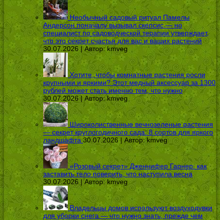
Необычный садовый ритуал Памелы
Андерсон поначалу вызывал скепсис — но
специалист по садоводческой терапии утверждает,
что это секрет счастья для вас и ваших растений
30.07.2026 | Автор:
kmveg
Хотите, чтобы комнатные растения росли
крупными и яркими? Этот медный аксессуар за 1300
рублей может стать именно тем, что нужно
30.07.2026 | Автор:
kmveg
Широколиственные вечнозеленые растения
— секрет круглогодичного сада: 8 сортов для яркого
ландшафта
30.07.2026 | Автор:
kmveg
«Розовый секрет» Дженнифер Гарнер: как
заставить тело поверить, что наступила весна
30.07.2026 | Автор:
kmveg
Владельцы домов используют воздуходувки
для уборки снега — что нужно знать, прежде чем