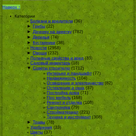
Наверх ↑
Категории
Болезни и вредители
(36)
►
Грибы
(22)
►
Дачнику на заметку
(782)
►
Деревья
(74)
►
Кустарники
(38)
Новости
(2958)
►
Овощи
(232)
Полезные свойства и вред
(33)
Садовый инвентарь
(18)
▼
Советы строителю
(1712)
Интерьер и ландшафт
(77)
Недвижимость
(104)
Освещение и электричество
(82)
Остекление и окна
(37)
Постройка дома
(71)
Про мебель
(158)
Ремонт и отделка
(108)
Сантехника
(79)
Стройматериал
(221)
Техника и инструмент
(308)
►
Травы
(78)
Удобрения
(33)
Цветы
(37)