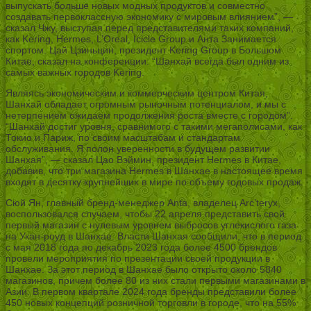
выпускать больше новых модных продуктов и совместно
создавать первоклассную экономику с мировым влиянием”, —
сказал Чжу, выступая перед представителями таких компаний,
как Kering, Hermes, L’Oreal, Icicle Group и Анта Занимается
спортом. Цай Цзиньцин, президент Kering Group в Большом
Китае, сказал на конференции: “Шанхай всегда был одним из
самых важных городов Kering.
Являясь экономическим и коммерческим центром Китая,
Шанхай обладает огромным рыночным потенциалом, и мы с
нетерпением ожидаем продолжения роста вместе с городом”.
“Шанхай достиг уровня, сравнимого с такими мегаполисами, как
Токио и Париж, по своим масштабам и стандартам
обслуживания. Я полон уверенности в будущем развитии
Шанхая”, — сказал Цао Вэймин, президент Hermes в Китае,
добавив, что три магазина Hermes в Шанхае в настоящее время
входят в десятку крупнейших в мире по объему годовых продаж.
Сюй Ян, главный бренд-менеджер Anta, владелец Arc’teryx,
воспользовался случаем, чтобы 22 апреля представить свой
первый магазин с нулевым уровнем выбросов углекислого газа
на Укан-роуд в Шанхае. Власти Шанхая сообщили, что в период
с мая 2018 года по декабрь 2023 года более 4500 брендов
провели мероприятия по презентации своей продукции в
Шанхае. За этот период в Шанхае было открыто около 5840
магазинов, причем более 80 из них стали первыми магазинами в
Азии. В первом квартале 2024 года бренды представили более
450 новых концепций розничной торговли в городе, что на 55%