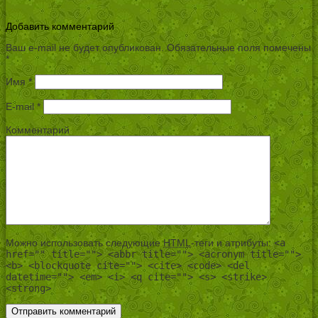
Добавить комментарий
Ваш e-mail не будет опубликован.
Обязательные поля помечены
*
Имя
*
E-mail
*
Комментарий
Можно использовать следующие
HTML
-теги и атрибуты:
<a
href="" title=""> <abbr title=""> <acronym title="">
<b> <blockquote cite=""> <cite> <code> <del
datetime=""> <em> <i> <q cite=""> <s> <strike>
<strong>