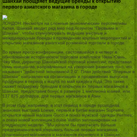
Шанхай поощряет ведущие бренды к открытию
первого азиатского магазина в городе
ЛОНДОН. Несмотря на сложные экономические перспективы
Китая, Шанхай вводит ряд мер под лозунгом “Первыми в
Шанхае”, чтобы стимулировать ведущие местные и
международные бренды к проведению крупных мероприятий и
открытию магазинов азиатской розничной торговли в городе.
Во время пресс-конференции, состоявшейся в четверг в
обновленном историческом торговом комплексе Чжан Юань,
Чжу Мин, директор Шанхайской торговой комиссии, представил
семь инициатив, направленных на ускорение развития того, что
называют “дебютной экономикой 2.0”. План действий “Впервые в
Шанхае” направлен на организацию и продвижение выпусков
продукции в период с марта по май каждого года. Это также
окажет поддержку брендам в открытии их первых магазинов в
Шанхае, предоставив бонус в размере 1 миллиона юаней, или
137 875 долларов, для первых магазинов в Азии.
В этом году, например, в этот период в городе проходила
знаковая выставка Loewe, первый в Китае магазин Supreme,
открылся новый магазин Gucci и показ мужской одежды Hermes,
а показ новой коллекции Louise Vuitton запланирован на
следующую неделю. “Мы хотели бы пригласить больше
предпринимателей открывать больше первых магазинов,
флагманских магазинов и магазинов experience в Шанхае,