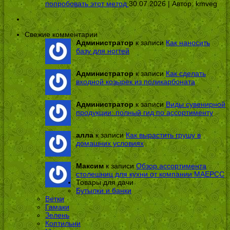
попробовать этот метод
30.07.2026 | Автор:
kmveg
Свежие комментарии
Администратор
к записи
Как наносить
базу для ногтей
Администратор
к записи
Как сделать
входной козырек из поликарбоната
Администратор
к записи
Виды сувенирной
продукции: полный гид по ассортименту
алла
к записи
Как вырастить грушу в
домашних условиях
Максим
к записи
Обзор ассортимента
столешниц для кухни от компании МАЕРСС
Товары для дачи
Бутылки и банки
Ветки
Гамаки
Зелень
Коптильни