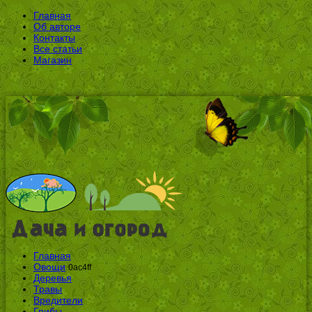
Главная
Об авторе
Контакты
Все статьи
Магазин
Главная
Овощи
0ac4ff
Деревья
Травы
Вредители
Грибы