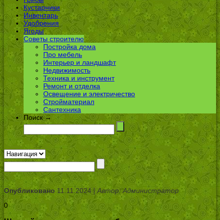
Кустарники
Инвентарь
Удобрения
Ягоды
Советы строителю
Постройка дома
Про мебель
Интерьер и ландшафт
Недвижимость
Техника и инструмент
Ремонт и отделка
Освещение и электричество
Стройматериал
Сантехника
Поиск →
Опубликовано
11.11.2024 |
Автор: Администратор
0