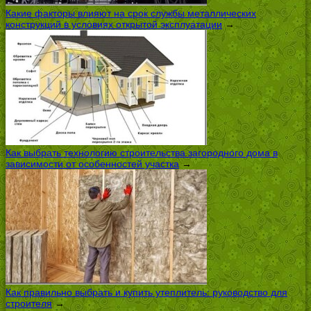
Какие факторы влияют на срок службы металлических
конструкций в условиях открытой эксплуатации
→
Как выбрать технологию строительства загородного дома в
зависимости от особенностей участка
→
Как правильно выбрать и купить утеплитель: руководство для
строителя
→