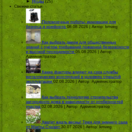
►
Ягоды
(25)
Свежие статьи
Поломоечные роботы: инновации для
бизнеса и комфорта
08.08.2026 | Автор:
kmveg
Как выбрать двери для общественных
зданий с учётом требований пожарной безопасности
и высокой проходимости
05.08.2026 | Автор:
Администратор
Какие факторы влияют на срок службы
металлических конструкций в условиях открытой
эксплуатации
02.08.2026 | Автор:
Администратор
Как выбрать технологию строительства
загородного дома в зависимости от особенностей
участка
02.08.2026 | Автор:
Администратор
Хватит ждать весны! Трюк для зимнего сада
от Марты Стюарт
30.07.2026 | Автор:
kmveg