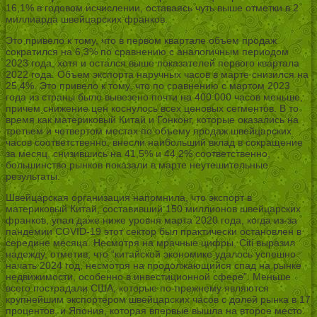
16,1% в годовом исчислении, оставаясь чуть выше отметки в 2
миллиарда швейцарских франков.
Это привело к тому, что в первом квартале объем продаж
сократился на 6,3% по сравнению с аналогичным периодом
2023 года, хотя и остался выше показателей первого квартала
2022 года. Объем экспорта наручных часов в марте снизился на
25,4%. Это привело к тому, что по сравнению с мартом 2023
года из страны было вывезено почти на 400 000 часов меньше,
причем снижение цен коснулось всех ценовых сегментов. В то
время как материковый Китай и Гонконг, которые оказались на
третьем и четвертом местах по объему продаж швейцарских
часов соответственно, внесли наибольший вклад в сокращение
за месяц, снизившись на 41,5% и 44,2% соответственно,
большинство рынков показали в марте неутешительные
результаты.
Швейцарская организация напомнила, что экспорт в
материковый Китай, составивший 150 миллионов швейцарских
франков, упал даже ниже уровня марта 2020 года, когда из-за
пандемии COVID-19 этот сектор был практически остановлен в
середине месяца. Несмотря на мрачные цифры, Citi выразил
надежду, отметив, что “китайской экономике удалось успешно
начать 2024 год, несмотря на продолжающийся спад на рынке
недвижимости, особенно в инвестиционной сфере”. Меньше
всего пострадали США, которые по-прежнему являются
крупнейшим экспортером швейцарских часов с долей рынка в 17
процентов, и Япония, которая впервые вышла на второе место.