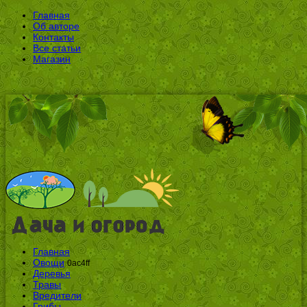
Главная
Об авторе
Контакты
Все статьи
Магазин
Главная
Овощи
0ac4ff
Деревья
Травы
Вредители
Грибы