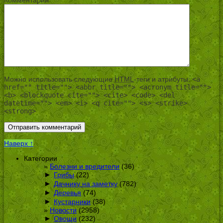
Можно использовать следующие
HTML
-теги и атрибуты:
<a
href="" title=""> <abbr title=""> <acronym title="">
<b> <blockquote cite=""> <cite> <code> <del
datetime=""> <em> <i> <q cite=""> <s> <strike>
<strong>
Наверх ↑
Категории
Болезни и вредители
(36)
►
Грибы
(22)
►
Дачнику на заметку
(782)
►
Деревья
(74)
►
Кустарники
(38)
Новости
(2958)
►
Овощи
(232)