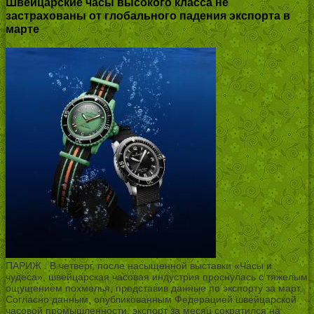
Швейцарские часы высокого класса не
застрахованы от глобального падения экспорта в
марте
ПАРИЖ . В четверг, после насыщенной выставки «Часы и
чудеса», швейцарская часовая индустрия проснулась с тяжелым
ощущением похмелья, представив данные по экспорту за март.
Согласно данным, опубликованным Федерацией швейцарской
часовой промышленности, экспорт за месяц сократился на