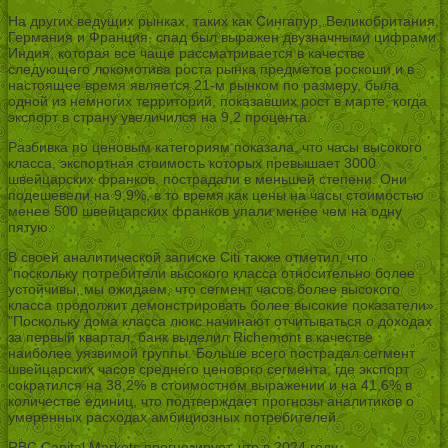
На других ведущих рынках, таких как Сингапур, Великобритания,
Германия и Франция, спад был выражен двузначными цифрами.
Индия, которая все чаще рассматривается в качестве
следующего локомотива роста рынка предметов роскоши и в
настоящее время является 21-м рынком по размеру, была
одной из немногих территорий, показавших рост в марте, когда
экспорт в страну увеличился на 9,2 процента.
Разбивка по ценовым категориям показала, что часы высокого
класса, экспортная стоимость которых превышает 3000
швейцарских франков, пострадали в меньшей степени. Они
подешевели на 9,9%, в то время как цены на часы стоимостью
менее 500 швейцарских франков упали менее чем на одну
пятую.
В своей аналитической записке Citi также отметил, что
“поскольку потребители высокого класса относительно более
устойчивы, мы ожидаем, что сегмент часов более высокого
класса продолжит демонстрировать более высокие показатели».
”Поскольку дома класса люкс начинают отчитываться о доходах
за первый квартал, банк выделил Richemont в качестве
наиболее уязвимой группы. Больше всего пострадал сегмент
швейцарских часов среднего ценового сегмента, где экспорт
сократился на 38,2% в стоимостном выражении и на 41,6% в
количестве единиц, что подтверждает прогнозы аналитиков о
умеренных расходах амбициозных потребителей.
RBC Capital Markets прогнозирует, что в 2024 году