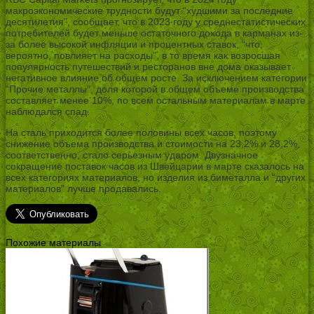
макроэкономические трудности будут “худшими за последние
десятилетия”, сообщает, что в 2023 году у среднестатистических
потребителей будет меньше остаточного дохода в карманах из-
за более высокой инфляции и процентных ставок, “что,
вероятно, повлияет на расходы”, в то время как возросшая
популярность путешествий и ресторанов вне дома оказывает
негативное влияние об общем росте. За исключением категории
“Прочие металлы”, доля которой в общем объеме производства
составляет менее 10%, по всем остальным материалам в марте
наблюдался спад.
На сталь приходится более половины всех часов, поэтому
снижение объема производства и стоимости на 23,2% и 28,2%,
соответственно, стало серьезным ударом. Двузначное
сокращение поставок часов из Швейцарии в марте сказалось на
всех категориях материалов, но изделия из биметалла и “других
материалов” лучше продавались.
Похожие материалы