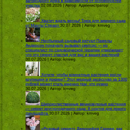
загородного дома в зависимости от особенностей
участка
02.08.2026 | Автор:
Администратор
Хватит ждать весны! Трюк для зимнего сада
от Марты Стюарт
30.07.2026 | Автор:
kmveg
Необычный садовый ритуал Памелы
Андерсон поначалу вызывал скепсис — но
специалист по садоводческой терапии утверждает,
что это секрет счастья для вас и ваших растений
30.07.2026 | Автор:
kmveg
Хотите, чтобы комнатные растения росли
крупными и яркими? Этот медный аксессуар за 1300
рублей может стать именно тем, что нужно
30.07.2026 | Автор:
kmveg
Широколиственные вечнозеленые растения
— секрет круглогодичного сада: 8 сортов для яркого
ландшафта
30.07.2026 | Автор:
kmveg
«Розовый секрет» Дженнифер Гарнер: как