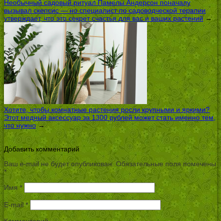
Необычный садовый ритуал Памелы Андерсон поначалу
вызывал скепсис — но специалист по садоводческой терапии
утверждает, что это секрет счастья для вас и ваших растений
→
Хотите, чтобы комнатные растения росли крупными и яркими?
Этот медный аксессуар за 1300 рублей может стать именно тем,
что нужно
→
Добавить комментарий
Ваш e-mail не будет опубликован.
Обязательные поля помечены
*
Имя
*
E-mail
*
Комментарий