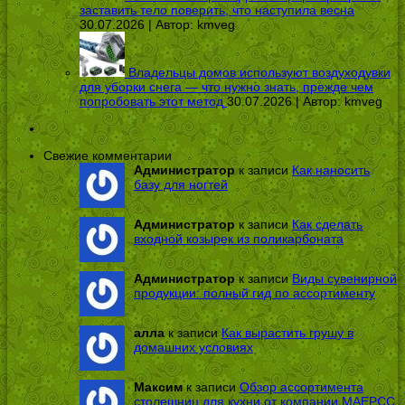
заставить тело поверить, что наступила весна
30.07.2026 | Автор:
kmveg
Владельцы домов используют воздуходувки
для уборки снега — что нужно знать, прежде чем
попробовать этот метод
30.07.2026 | Автор:
kmveg
Свежие комментарии
Администратор
к записи
Как наносить
базу для ногтей
Администратор
к записи
Как сделать
входной козырек из поликарбоната
Администратор
к записи
Виды сувенирной
продукции: полный гид по ассортименту
алла
к записи
Как вырастить грушу в
домашних условиях
Максим
к записи
Обзор ассортимента
столешниц для кухни от компании МАЕРСС