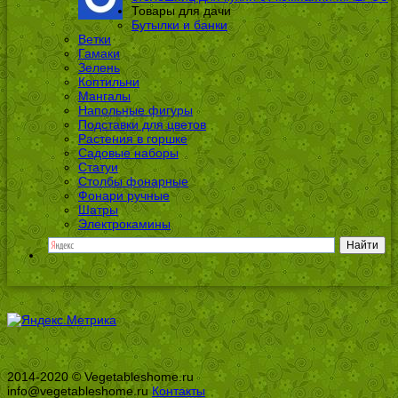
Товары для дачи
Бутылки и банки
Ветки
Гамаки
Зелень
Коптильни
Мангалы
Напольные фигуры
Подставки для цветов
Растения в горшке
Садовые наборы
Статуи
Столбы фонарные
Фонари ручные
Шатры
Электрокамины
2014-2020 © Vegetableshome.ru
info@vegetableshome.ru
Контакты