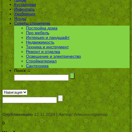
Кустарники
Инвентарь
Удобрения
Ягоды
Советы строителю
Постройка дома
Про мебель
Интерьер и ландшафт
Недвижимость
Техника и инструмент
Ремонт и отделка
Освещение и электричество
Стройматериал
Сантехника
Поиск →
Опубликовано
12.11.2024 |
Автор: Администратор
0