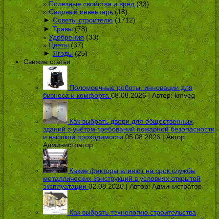
Полезные свойства и вред
(33)
Садовый инвентарь
(18)
►
Советы строителю
(1712)
►
Травы
(78)
Удобрения
(33)
Цветы
(37)
►
Ягоды
(25)
Свежие статьи
Поломоечные роботы: инновации для
бизнеса и комфорта
08.08.2026 | Автор:
kmveg
Как выбрать двери для общественных
зданий с учётом требований пожарной безопасности
и высокой проходимости
05.08.2026 | Автор:
Администратор
Какие факторы влияют на срок службы
металлических конструкций в условиях открытой
эксплуатации
02.08.2026 | Автор:
Администратор
Как выбрать технологию строительства