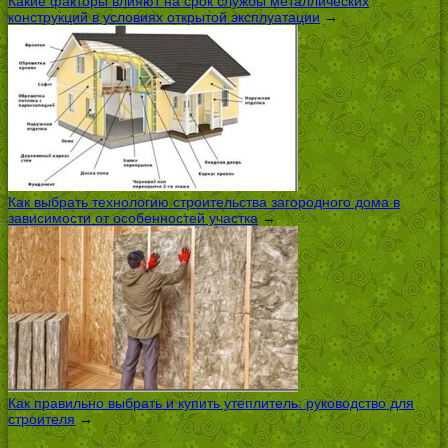
Какие факторы влияют на срок службы металлических
конструкций в условиях открытой эксплуатации
→
Как выбрать технологию строительства загородного дома в
зависимости от особенностей участка
→
Как правильно выбрать и купить утеплитель: руководство для
строителя
→