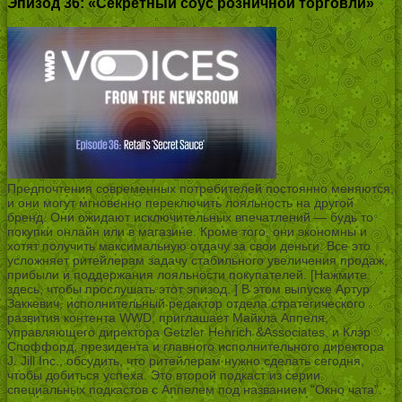
Эпизод 36: «Секретный соус розничной торговли»
Предпочтения современных потребителей постоянно меняются,
и они могут мгновенно переключить лояльность на другой
бренд. Они ожидают исключительных впечатлений — будь то
покупки онлайн или в магазине. Кроме того, они экономны и
хотят получить максимальную отдачу за свои деньги. Все это
усложняет ритейлерам задачу стабильного увеличения продаж,
прибыли и поддержания лояльности покупателей. [Нажмите
здесь, чтобы прослушать этот эпизод. ] В этом выпуске Артур
Заккевич, исполнительный редактор отдела стратегического
развития контента WWD, приглашает Майкла Аппеля,
управляющего директора Getzler Henrich &Associates, и Клэр
Споффорд, президента и главного исполнительного директора
J. Jill Inc., обсудить, что ритейлерам нужно сделать сегодня,
чтобы добиться успеха. Это второй подкаст из серии
специальных подкастов с Аппелем под названием “Окно чата”.