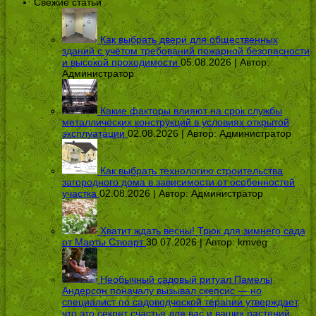
Свежие статьи
Как выбрать двери для общественных
зданий с учётом требований пожарной безопасности
и высокой проходимости
05.08.2026 | Автор:
Администратор
Какие факторы влияют на срок службы
металлических конструкций в условиях открытой
эксплуатации
02.08.2026 | Автор:
Администратор
Как выбрать технологию строительства
загородного дома в зависимости от особенностей
участка
02.08.2026 | Автор:
Администратор
Хватит ждать весны! Трюк для зимнего сада
от Марты Стюарт
30.07.2026 | Автор:
kmveg
Необычный садовый ритуал Памелы
Андерсон поначалу вызывал скепсис — но
специалист по садоводческой терапии утверждает,
что это секрет счастья для вас и ваших растений