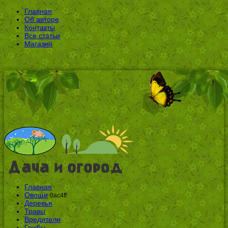
Главная
Об авторе
Контакты
Все статьи
Магазин
Главная
Овощи
0ac4ff
Деревья
Травы
Вредители
Грибы