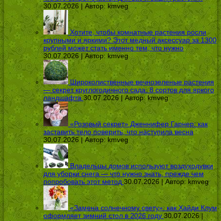
30.07.2026 | Автор:
kmveg
Хотите, чтобы комнатные растения росли
крупными и яркими? Этот медный аксессуар за 1300
рублей может стать именно тем, что нужно
30.07.2026 | Автор:
kmveg
Широколиственные вечнозеленые растения
— секрет круглогодичного сада: 8 сортов для яркого
ландшафта
30.07.2026 | Автор:
kmveg
«Розовый секрет» Дженнифер Гарнер: как
заставить тело поверить, что наступила весна
30.07.2026 | Автор:
kmveg
Владельцы домов используют воздуходувки
для уборки снега — что нужно знать, прежде чем
попробовать этот метод
30.07.2026 | Автор:
kmveg
«Замена солнечному свету»: как Хайди Клум
оформляет зимний стол в 2026 году
30.07.2026 |