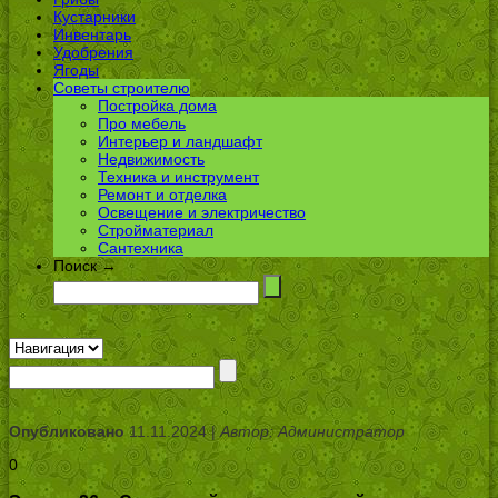
Кустарники
Инвентарь
Удобрения
Ягоды
Советы строителю
Постройка дома
Про мебель
Интерьер и ландшафт
Недвижимость
Техника и инструмент
Ремонт и отделка
Освещение и электричество
Стройматериал
Сантехника
Поиск →
Опубликовано
11.11.2024 |
Автор: Администратор
0