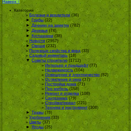
Наверх ↑
Категории
Болезни и вредители
(36)
►
Грибы
(22)
►
Дачнику на заметку
(782)
►
Деревья
(74)
►
Кустарники
(38)
Новости
(2957)
►
Овощи
(232)
Полезные свойства и вред
(33)
Садовый инвентарь
(18)
▼
Советы строителю
(1712)
Интерьер и ландшафт
(77)
Недвижимость
(104)
Освещение и электричество
(82)
Остекление и окна
(37)
Постройка дома
(71)
Про мебель
(158)
Ремонт и отделка
(108)
Сантехника
(79)
Стройматериал
(221)
Техника и инструмент
(308)
►
Травы
(78)
Удобрения
(33)
Цветы
(37)
►
Ягоды
(25)