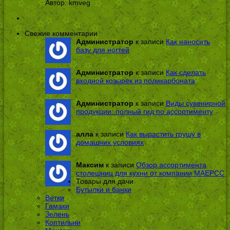
Автор:
kmveg
Свежие комментарии
Администратор
к записи
Как наносить
базу для ногтей
Администратор
к записи
Как сделать
входной козырек из поликарбоната
Администратор
к записи
Виды сувенирной
продукции: полный гид по ассортименту
алла
к записи
Как вырастить грушу в
домашних условиях
Максим
к записи
Обзор ассортимента
столешниц для кухни от компании МАЕРСС
Товары для дачи
Бутылки и банки
Ветки
Гамаки
Зелень
Коптильни