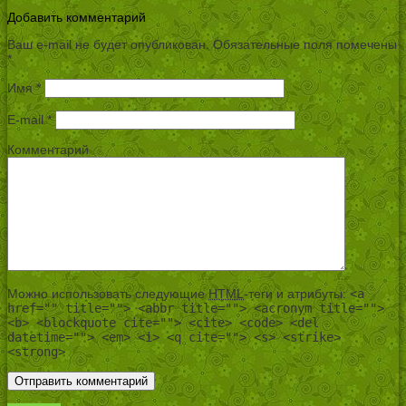
Добавить комментарий
Ваш e-mail не будет опубликован.
Обязательные поля помечены
*
Имя
*
E-mail
*
Комментарий
Можно использовать следующие
HTML
-теги и атрибуты:
<a
href="" title=""> <abbr title=""> <acronym title="">
<b> <blockquote cite=""> <cite> <code> <del
datetime=""> <em> <i> <q cite=""> <s> <strike>
<strong>