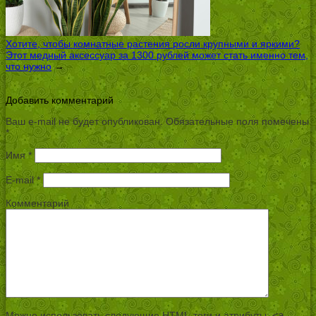
Хотите, чтобы комнатные растения росли крупными и яркими?
Этот медный аксессуар за 1300 рублей может стать именно тем,
что нужно
→
Добавить комментарий
Ваш e-mail не будет опубликован.
Обязательные поля помечены
*
Имя
*
E-mail
*
Комментарий
Можно использовать следующие
HTML
-теги и атрибуты:
<a