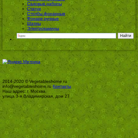
Садовые наборы
Статуи
Столбы фонарные
Фонари ручные
Шатры
Электрокамины
2014-2020 © Vegetableshome.ru
info@vegetableshome.ru
Контакты
Наш адрес: г. Москва,
улица 3-я Владимирская, дом 27