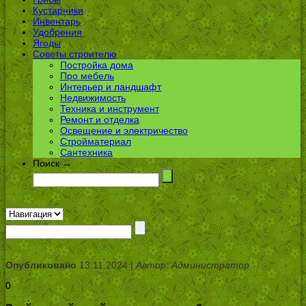
Кустарники
Инвентарь
Удобрения
Ягоды
Советы строителю
Постройка дома
Про мебель
Интерьер и ландшафт
Недвижимость
Техника и инструмент
Ремонт и отделка
Освещение и электричество
Стройматериал
Сантехника
Поиск →
Опубликовано
13.11.2024 |
Автор: Администратор
0