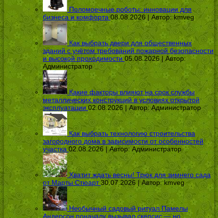
Поломоечные роботы: инновации для
бизнеса и комфорта
08.08.2026 | Автор:
kmveg
Как выбрать двери для общественных
зданий с учётом требований пожарной безопасности
и высокой проходимости
05.08.2026 | Автор:
Администратор
Какие факторы влияют на срок службы
металлических конструкций в условиях открытой
эксплуатации
02.08.2026 | Автор:
Администратор
Как выбрать технологию строительства
загородного дома в зависимости от особенностей
участка
02.08.2026 | Автор:
Администратор
Хватит ждать весны! Трюк для зимнего сада
от Марты Стюарт
30.07.2026 | Автор:
kmveg
Необычный садовый ритуал Памелы
Андерсон поначалу вызывал скепсис — но