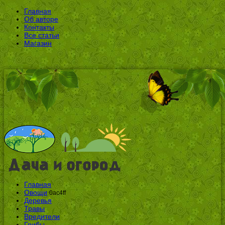
Главная
Об авторе
Контакты
Все статьи
Магазин
Главная
Овощи
0ac4ff
Деревья
Травы
Вредители
Грибы