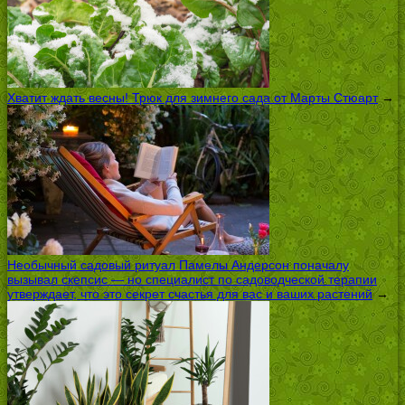
Хватит ждать весны! Трюк для зимнего сада от Марты Стюарт
→
Необычный садовый ритуал Памелы Андерсон поначалу
вызывал скепсис — но специалист по садоводческой терапии
утверждает, что это секрет счастья для вас и ваших растений
→