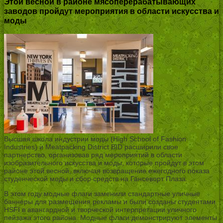
Этой весной в районе мясоперерабатывающих
заводов пройдут мероприятия в области искусства и
моды
Высшая школа индустрии моды (High School of Fashion
Industries) и Meatpacking District BID расширили свое
партнерство, организовав ряд мероприятий в области
изобразительного искусства и моды, которые пройдут в этом
районе этой весной, включая возвращение ежегодного показа
студенческой моды и сбор средств на Гансеворт Плаза.
В этом году модные флаги заменили стандартные уличные
баннеры для размещения рекламы и были созданы студентами
HSFI в авангардной и творческой интерпретации уличного
пейзажа этого района. Модные флаги демонстрируют элементы