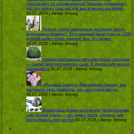
специалист по садоводческой терапии утверждает,
что это секрет счастья для вас и ваших растений
30.07.2026 | Автор:
kmveg
Хотите, чтобы комнатные растения росли
крупными и яркими? Этот медный аксессуар за 1300
рублей может стать именно тем, что нужно
30.07.2026 | Автор:
kmveg
Широколиственные вечнозеленые растения
— секрет круглогодичного сада: 8 сортов для яркого
ландшафта
30.07.2026 | Автор:
kmveg
«Розовый секрет» Дженнифер Гарнер: как
заставить тело поверить, что наступила весна
30.07.2026 | Автор:
kmveg
Владельцы домов используют воздуходувки
для уборки снега — что нужно знать, прежде чем
попробовать этот метод
30.07.2026 | Автор:
kmveg