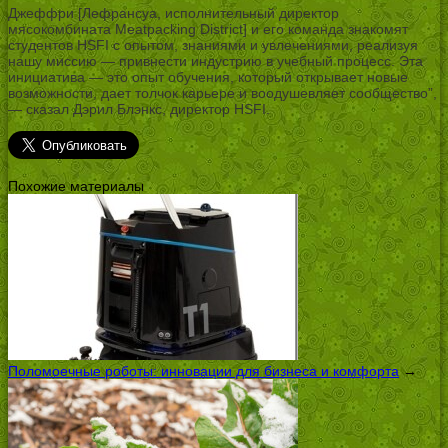
Джеффри [Лефрансуа, исполнительный директор
мясокомбината Meatpacking District] и его команда знакомят
студентов HSFI с опытом, знаниями и увлечениями, реализуя
нашу миссию — привнести индустрию в учебный процесс. Эта
инициатива — это опыт обучения, который открывает новые
возможности, дает толчок карьере и воодушевляет сообщество”,
— сказал Дэрил Блэнкс, директор HSFI.
Похожие материалы
Поломоечные роботы: инновации для бизнеса и комфорта
→