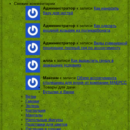
Свежие комментарии
Администратор
к записи
Как наносить
базу для ногтей
Администратор
к записи
Как сделать
входной козырек из поликарбоната
Администратор
к записи
Виды сувенирной
продукции: полный гид по ассортименту
алла
к записи
Как вырастить грушу в
домашних условиях
Максим
к записи
Обзор ассортимента
столешниц для кухни от компании МАЕРСС
Товары для дачи
Бутылки и банки
Ветки
Гамаки
Зелень
Коптильни
Мангалы
Напольные фигуры
Подставки для цветов
Растения в горшке