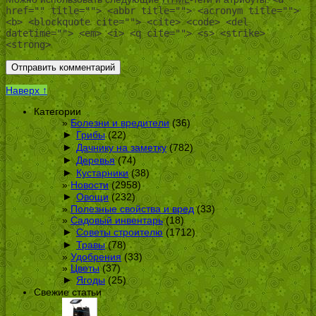
href="" title=""> <abbr title=""> <acronym title="">
<b> <blockquote cite=""> <cite> <code> <del
datetime=""> <em> <i> <q cite=""> <s> <strike>
<strong>
Наверх ↑
Категории
Болезни и вредители
(36)
►
Грибы
(22)
►
Дачнику на заметку
(782)
►
Деревья
(74)
►
Кустарники
(38)
Новости
(2958)
►
Овощи
(232)
Полезные свойства и вред
(33)
Садовый инвентарь
(18)
►
Советы строителю
(1712)
►
Травы
(78)
Удобрения
(33)
Цветы
(37)
►
Ягоды
(25)
Свежие статьи