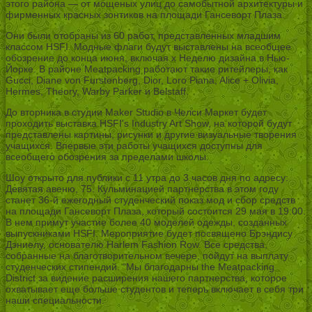
этого района — от мощеных улиц до самобытной архитектуры и
фирменных красных зонтиков на площади Гансеворт Плаза.
Они были отобраны из 60 работ, представленных младшим
классом HSFI. Модные флаги будут выставлены на всеобщее
обозрение до конца июня, включая x Неделю дизайна в Нью-
Йорке. В районе Meatpacking работают такие ритейлеры, как
Gucci, Diane von Furstenberg, Dior, Loro Piana, Alice + Olivia,
Hermes, Theory, Warby Parker и Belstaff.
До вторника в студии Maker Studio в Челси Маркет будет
проходить выставка HSFI’s Industry Art Show, на которой будут
представлены картины, рисунки и другие визуальные творения
учащихся. Впервые эти работы учащихся доступны для
всеобщего обозрения за пределами школы.
Шоу открыто для публики с 11 утра до 3 часов дня по адресу:
Девятая авеню, 75. Кульминацией партнерства в этом году
станет 36-й ежегодный студенческий показ мод и сбор средств
на площади Гансеворт Плаза, который состоится 29 мая в 19:00.
В нем примут участие более 40 моделей одежды, созданных
выпускниками HSFI. Мероприятие будет посвящено Брэндису
Дэниелу, основателю Harlem Fashion Row. Все средства,
собранные на благотворительном вечере, пойдут на выплату
студенческих стипендий. “Мы благодарны the Meatpacking
District за видение расширения нашего партнерства, которое
охватывает еще больше студентов и теперь включает в себя три
наши специальности.