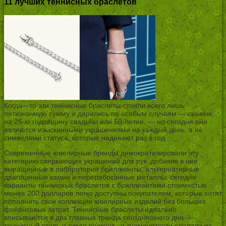
11 лучших теннисных браслетов
Когда—то эти теннисные браслеты стоили всего лишь
пятизначную сумму и дарились по особым случаям — скажем,
на 25-ю годовщину свадьбы или 50-летие, — но сегодня они
являются изысканными украшениями на каждый день, а не
символами статуса, которые надевают раз в год.
Современные ювелирные бренды демократизировали эту
категорию сверкающих украшений для рук, добавив в нее
выращенные в лаборатории бриллианты, альтернативные
драгоценные камни и переработанные металлы: сегодня
варианты теннисных браслетов с бриллиантами стоимостью
менее 200 долларов легко доступны покупателям, которые хотят
пополнить свои коллекции ювелирных изделий без больших
финансовых затрат. Теннисные браслеты идеально
вписываются в два главных тренда сегодняшнего дня —
теннисный стиль и тихая роскошь, и знаменитости сделали их