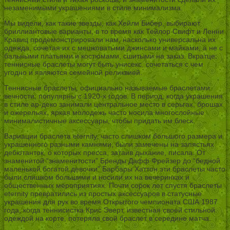
незаменимыми украшениями в стиле минимализма.
Мы видели, как такие звезды, как Хейли Бибер, выбирают
бриллиантовые варианты, в то время как Тейлор Свифт и Ленни
Кравиц продемонстрировали нам, насколько универсальна их
одежда, сочетая их с мешковатыми джинсами и майками, а не с
бальными платьями и костюмами, сшитыми на заказ. Вкратце:
теннисные браслеты могут быть унисекс, сочетаться с чем
угодно и являются семейной реликвией.
Теннисные браслеты, официально называемые браслетами
вечности, популярны с 1920-х годов. В период, когда украшения
в стиле ар-деко занимали центральное место в серьгах, брошах
и ожерельях, яркая молодежь часто носила многослойные
минималистичные аксессуары, чтобы придать им блеск.
Вариации браслета eternity, часто слишком большого размера и
украшенного разными камнями, были замечены на запястьях
дебютанток, о которых пресса, затаив дыхание, писала. От
знаменитой “знаменитости” Бренды Дафф Фрейзер до “бедной
маленькой богатой девочки” Барбары Хаттон эти браслеты часто
были слишком большими и носили их на вечеринках и
общественных мероприятиях. Почти сорок лет спустя браслеты
eternity превратились из простых аксессуаров в статусные
украшения для рук во время Открытого чемпионата США 1987
года, когда теннисистка Крис Эверт, известная своей стильной
одеждой на корте, потеряла свой браслет в середине матча.