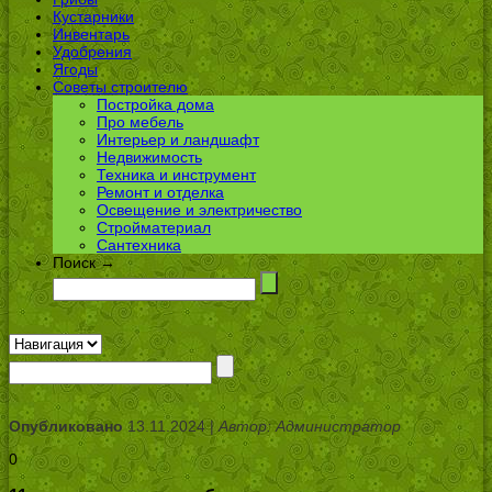
Кустарники
Инвентарь
Удобрения
Ягоды
Советы строителю
Постройка дома
Про мебель
Интерьер и ландшафт
Недвижимость
Техника и инструмент
Ремонт и отделка
Освещение и электричество
Стройматериал
Сантехника
Поиск →
Опубликовано
13.11.2024 |
Автор: Администратор
0