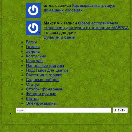
алла
к записи
Как вырастить грушу в
домашних условиях
Максим
к записи
Обзор ассортимента
столешниц для кухни от компании МАЕРСС
Товары для дачи
Бутылки и банки
Ветки
Гамаки
Зелень
Коптильни
Мангалы
Напольные фигуры
Подставки для цветов
Растения в горшке
Садовые наборы
Статуи
Столбы фонарные
Фонари ручные
Шатры
Электрокамины