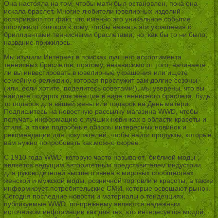
Она настояла на том, чтобы матч был остановлен, пока она
искала браслет. Многие любители ювелирных изделий
оспаривают тот факт, что именно это уникальное событие
послужило толчком к тому, чтобы назвать эти украшения с
бриллиантами теннисными браслетами, но, как бы то ни было,
название прижилось.
Мы изучили Интернет в поисках лучшего ассортимента
теннисных браслетов, поэтому, независимо от того, начинаете
ли вы инвестировать в ювелирные украшения или ищете
семейную реликвию, которая прослужит вам долгие сезоны
(или, если хотите, поделитесь советами!), мы уверены, что вы
найдете подарок для женщин в виде теннисного браслета. будь
то подарок для вашей жены или подарок на День матери.
Подпишитесь на новостную рассылку магазина WWD, чтобы
получать информацию о лучших новинках в области красоты и
стиля, а также подробные обзоры интересных новинок и
рекомендации для покупателей, чтобы найти продукты, которые
вам нужно попробовать как можно скорее.
С 1910 года WWD, которую часто называют “библией моды”,
является ведущим авторитетным представителем индустрии
для руководителей высшего звена в мировых сообществах
женской и мужской моды, розничной торговли и красоты, а также
информирует потребительские СМИ, которые освещают рынок.
Сегодня последние новости и материалы о тенденциях,
публикуемые WWD, по-прежнему являются надежным
источником информации как для тех, кто интересуется модой,