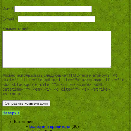
Имя
*
E-mail
*
Комментарий
Можно использовать следующие
HTML
-теги и атрибуты:
<a
href="" title=""> <abbr title=""> <acronym title="">
<b> <blockquote cite=""> <cite> <code> <del
datetime=""> <em> <i> <q cite=""> <s> <strike>
<strong>
Наверх ↑
Категории
Болезни и вредители
(36)