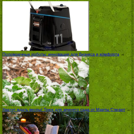
Поломоечные роботы: инновации для бизнеса и комфорта
→
Хватит ждать весны! Трюк для зимнего сада от Марты Стюарт
→