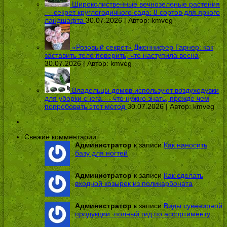
Широколиственные вечнозеленые растения
— секрет круглогодичного сада: 8 сортов для яркого
ландшафта
30.07.2026 | Автор:
kmveg
«Розовый секрет» Дженнифер Гарнер: как
заставить тело поверить, что наступила весна
30.07.2026 | Автор:
kmveg
Владельцы домов используют воздуходувки
для уборки снега — что нужно знать, прежде чем
попробовать этот метод
30.07.2026 | Автор:
kmveg
Свежие комментарии
Администратор
к записи
Как наносить
базу для ногтей
Администратор
к записи
Как сделать
входной козырек из поликарбоната
Администратор
к записи
Виды сувенирной
продукции: полный гид по ассортименту