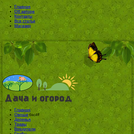
Главная
Об авторе
Контакты
Все статьи
Магазин
Главная
Овощи
0ac4ff
Деревья
Травы
Вредители
Грибы