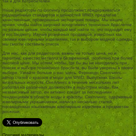
так и для потребителей.
Наши редакторы по шопингу продолжают придерживаться
редакционных стандартов и ценностей WWD, предлагая
качественные, проверенные экспертами товары. Мы нашли
время, чтобы найти широкий ассортимент теннисных браслетов
по разным ценам, чтобы каждый мог найти то, что подходит ему
и его бюджету. Изучив розничных продавцов, известных как
своими ювелирными изделиями, так и выбором модной одежды,
мы смогли составить список.
Для нас, как для редакторов, важны не только цена, но и
гарантии, качество металла и безвременье, особенно при более
высокой цене. Мы хотим, чтобы, где бы вы ни находились при
поиске и выборе теннисного браслета, вы были уверены в своем
выборе. Узнайте больше о нас здесь. Фернандо Снеллингс —
автор статей о красоте и моде для WWD. Выпускник Школы
визуальных искусств, Снеллингс в течение нескольких лет
работал на различных должностях в индустрии моды. Как
независимый автор, он активно следит за последними
тенденциями в области моды и красоты. Снеллингс, одержимый
ювелирными украшениями, написал несколько статей,
посвященных изысканным ювелирным изделиям и предметам
роскоши.
Похожие материалы