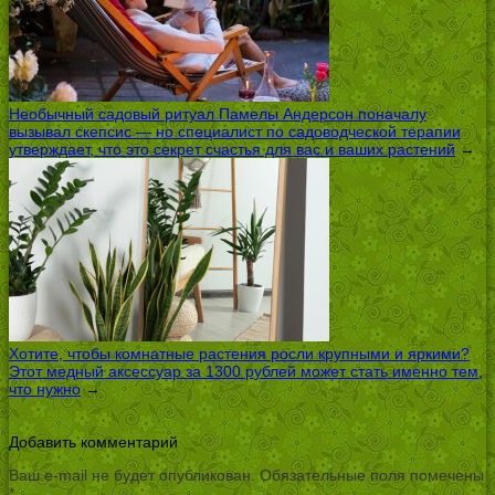
Необычный садовый ритуал Памелы Андерсон поначалу
вызывал скепсис — но специалист по садоводческой терапии
утверждает, что это секрет счастья для вас и ваших растений
→
Хотите, чтобы комнатные растения росли крупными и яркими?
Этот медный аксессуар за 1300 рублей может стать именно тем,
что нужно
→
Добавить комментарий
Ваш e-mail не будет опубликован.
Обязательные поля помечены
*