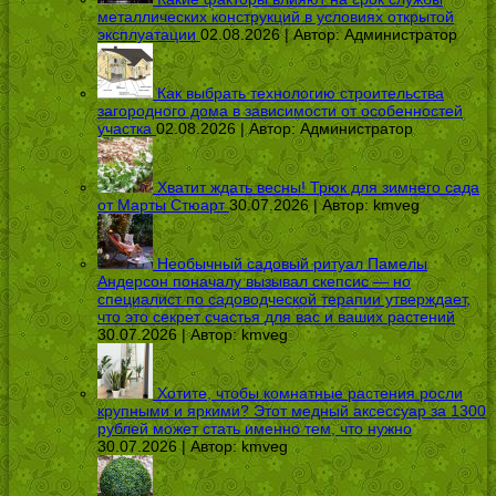
металлических конструкций в условиях открытой
эксплуатации
02.08.2026 | Автор:
Администратор
Как выбрать технологию строительства
загородного дома в зависимости от особенностей
участка
02.08.2026 | Автор:
Администратор
Хватит ждать весны! Трюк для зимнего сада
от Марты Стюарт
30.07.2026 | Автор:
kmveg
Необычный садовый ритуал Памелы
Андерсон поначалу вызывал скепсис — но
специалист по садоводческой терапии утверждает,
что это секрет счастья для вас и ваших растений
30.07.2026 | Автор:
kmveg
Хотите, чтобы комнатные растения росли
крупными и яркими? Этот медный аксессуар за 1300
рублей может стать именно тем, что нужно
30.07.2026 | Автор:
kmveg