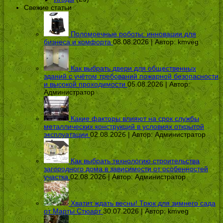
Свежие статьи
Поломоечные роботы: инновации для
бизнеса и комфорта
08.08.2026 | Автор:
kmveg
Как выбрать двери для общественных
зданий с учётом требований пожарной безопасности
и высокой проходимости
05.08.2026 | Автор:
Администратор
Какие факторы влияют на срок службы
металлических конструкций в условиях открытой
эксплуатации
02.08.2026 | Автор:
Администратор
Как выбрать технологию строительства
загородного дома в зависимости от особенностей
участка
02.08.2026 | Автор:
Администратор
Хватит ждать весны! Трюк для зимнего сада
от Марты Стюарт
30.07.2026 | Автор:
kmveg