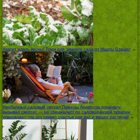
Хватит ждать весны! Трюк для зимнего сада от Марты Стюарт
→
Необычный садовый ритуал Памелы Андерсон поначалу
вызывал скепсис — но специалист по садоводческой терапии
утверждает, что это секрет счастья для вас и ваших растений
→