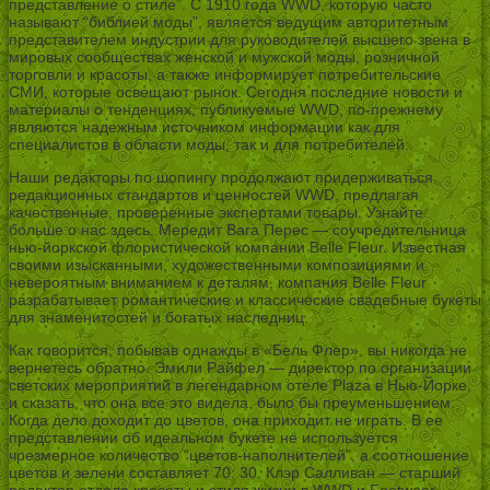
представление о стиле”. С 1910 года WWD, которую часто
называют “библией моды”, является ведущим авторитетным
представителем индустрии для руководителей высшего звена в
мировых сообществах женской и мужской моды, розничной
торговли и красоты, а также информирует потребительские
СМИ, которые освещают рынок. Сегодня последние новости и
материалы о тенденциях, публикуемые WWD, по-прежнему
являются надежным источником информации как для
специалистов в области моды, так и для потребителей.
Наши редакторы по шопингу продолжают придерживаться
редакционных стандартов и ценностей WWD, предлагая
качественные, проверенные экспертами товары. Узнайте
больше о нас здесь. Мередит Вага Перес — соучредительница
нью-йоркской флористической компании Belle Fleur. Известная
своими изысканными, художественными композициями и
невероятным вниманием к деталям, компания Belle Fleur
разрабатывает романтические и классические свадебные букеты
для знаменитостей и богатых наследниц.
Как говорится, побывав однажды в «Бель Флер», вы никогда не
вернетесь обратно. Эмили Райфел — директор по организации
светских мероприятий в легендарном отеле Plaza в Нью-Йорке,
и сказать, что она все это видела, было бы преуменьшением.
Когда дело доходит до цветов, она приходит не играть. В ее
представлении об идеальном букете не используется
чрезмерное количество “цветов-наполнителей”, а соотношение
цветов и зелени составляет 70: 30. Клэр Салливан — старший
редактор отдела красоты и стиля жизни в WWD и Footwear