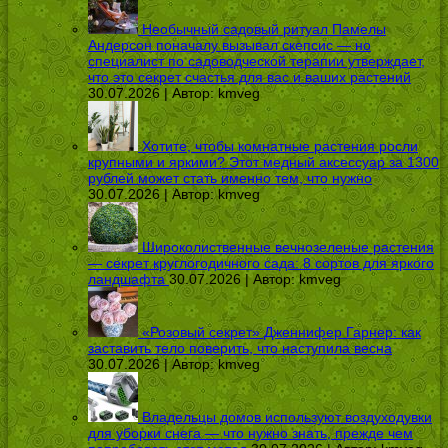
Необычный садовый ритуал Памелы
Андерсон поначалу вызывал скепсис — но
специалист по садоводческой терапии утверждает,
что это секрет счастья для вас и ваших растений
30.07.2026 | Автор:
kmveg
Хотите, чтобы комнатные растения росли
крупными и яркими? Этот медный аксессуар за 1300
рублей может стать именно тем, что нужно
30.07.2026 | Автор:
kmveg
Широколиственные вечнозеленые растения
— секрет круглогодичного сада: 8 сортов для яркого
ландшафта
30.07.2026 | Автор:
kmveg
«Розовый секрет» Дженнифер Гарнер: как
заставить тело поверить, что наступила весна
30.07.2026 | Автор:
kmveg
Владельцы домов используют воздуходувки
для уборки снега — что нужно знать, прежде чем