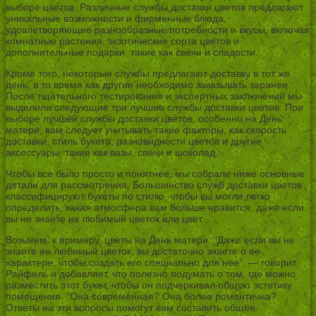
выборе цветов. Различные службы доставки цветов предлагают
уникальные возможности и фирменные блюда,
удовлетворяющие разнообразные потребности и вкусы, включая
комнатные растения, экзотические сорта цветов и
дополнительные подарки, такие как свечи и сладости.
Кроме того, некоторые службы предлагают доставку в тот же
день, в то время как другие необходимо заказывать заранее.
После тщательного тестирования и экспертных заключений мы
выделили следующие три лучшие службы доставки цветов: При
выборе лучшей службы доставки цветов, особенно на День
матери, вам следует учитывать такие факторы, как скорость
доставки, стиль букета, разновидности цветов и другие
аксессуары, такие как вазы, свечи и шоколад.
Чтобы все было просто и понятнее, мы собрали ниже основные
детали для рассмотрения. Большинство служб доставки цветов
классифицируют букеты по стилю, чтобы вы могли легко
определить, какая атмосфера вам больше нравится, даже если
вы не знаете их любимый цветок или цвет.
Возьмем, к примеру, цветы на День матери: “Даже если вы не
знаете ее любимый цветок, вы достаточно знаете о ее
характере, чтобы создать его специально для нее”, — говорит
Райфель и добавляет, что полезно подумать о том, где можно
разместить этот букет, чтобы он подчеркивал общую эстетику
помещения. “Она современная? Она более романтична?
Ответы на эти вопросы помогут вам составить общее