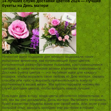
14 лучших служб доставки цветов 2024 — Лучшие
букеты на День матери
Немногие идеи подарков для женщин выдержали такое
испытание временем, как потрясающий букет цветов,
наполненный разнообразными пышными, распускающимися
цветами, а также веточками зелени в качестве комплимента.
Доставка букета цветов — это любимая идея для каждого
подарка, чтобы выразить свою любовь ко Дню матери, сказать
спасибо или просто выразить признательность кому-то
особенному в вашей жизни. Мы протестировали множество
служб доставки цветов, чтобы выбрать самые лучшие.
Есть один день в году, когда цветы абсолютно обязательны, и
это, как вы уже догадались, День матери. Вы можете отправить
букет в качестве подарка маме или своей жене, или, если у нее
большой опыт, заказать орхидею или растение в горшке,