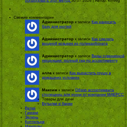
попробовать этот метод
30.07.2026 | Автор:
kmveg
Свежие комментарии
Администратор
к записи
Как наносить
базу для ногтей
Администратор
к записи
Как сделать
входной козырек из поликарбоната
Администратор
к записи
Виды сувенирной
продукции: полный гид по ассортименту
алла
к записи
Как вырастить грушу в
домашних условиях
Максим
к записи
Обзор ассортимента
столешниц для кухни от компании МАЕРСС
Товары для дачи
Бутылки и банки
Ветки
Гамаки
Зелень
Коптильни
Мангалы