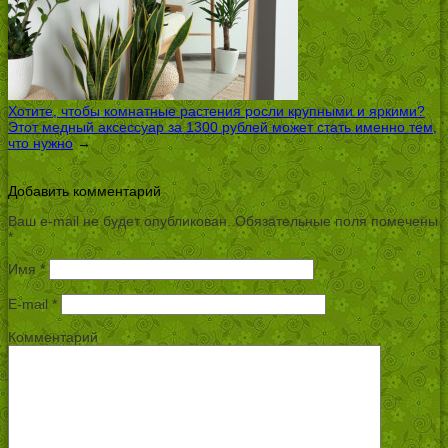
Хотите, чтобы комнатные растения росли крупными и яркими?
Этот медный аксессуар за 1300 рублей может стать именно тем,
что нужно
→
Добавить комментарий
Ваш e-mail не будет опубликован.
Обязательные поля помечены
*
Имя
*
E-mail
*
Комментарий