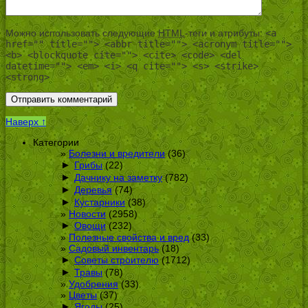
Можно использовать следующие
HTML
-теги и атрибуты:
<a
href="" title=""> <abbr title=""> <acronym title="">
<b> <blockquote cite=""> <cite> <code> <del
datetime=""> <em> <i> <q cite=""> <s> <strike>
<strong>
Наверх ↑
Категории
Болезни и вредители
(36)
►
Грибы
(22)
►
Дачнику на заметку
(782)
►
Деревья
(74)
►
Кустарники
(38)
Новости
(2958)
►
Овощи
(232)
Полезные свойства и вред
(33)
Садовый инвентарь
(18)
►
Советы строителю
(1712)
►
Травы
(78)
Удобрения
(33)
Цветы
(37)
►
Ягоды
(25)