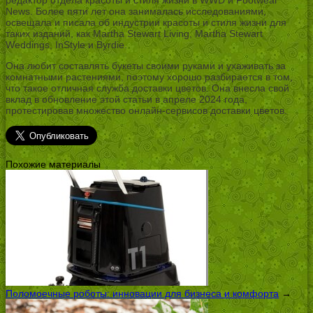
News. Более пяти лет она занималась исследованиями,
освещала и писала об индустрии красоты и стиля жизни для
таких изданий, как Martha Stewart Living, Martha Stewart
Weddings, InStyle и Byrdie.
Она любит составлять букеты своими руками и ухаживать за
комнатными растениями, поэтому хорошо разбирается в том,
что такое отличная служба доставки цветов. Она внесла свой
вклад в обновление этой статьи в апреле 2024 года,
протестировав множество онлайн-сервисов доставки цветов.
Похожие материалы
Поломоечные роботы: инновации для бизнеса и комфорта
→