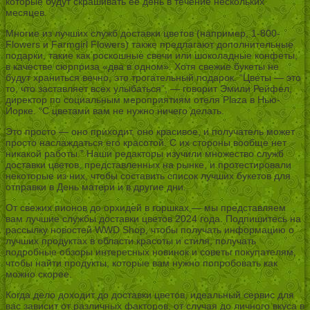
которые будут скрашивать ее день в течение нескольких
месяцев.
Многие из лучших служб доставки цветов (например, 1-800-
Flowers и Farmgirl Flowers) также предлагают дополнительные
подарки, такие как роскошные свечи или шоколадные конфеты,
в качестве сюрприза «два в одном». Хотя свежие букеты не
будут храниться вечно, это трогательный подарок. “Цветы — это
то, что заставляет всех улыбаться”, — говорит Эмили Рейфел,
директор по социальным мероприятиям отеля Plaza в Нью-
Йорке. “С цветами вам не нужно ничего делать.
Это просто — оно приходит, оно красивое, и получатель может
просто наслаждаться его красотой. С их стороны вообще нет
никакой работы.” Наши редакторы изучили множество служб
доставки цветов, представленных на рынке, и протестировали
некоторые из них, чтобы составить список лучших букетов для
отправки в День матери и в другие дни.
От свежих пионов до орхидей в горшках — мы представляем
вам лучшие службы доставки цветов 2024 года. Подпишитесь на
рассылку новостей WWD Shop, чтобы получать информацию о
лучших продуктах в области красоты и стиля, получать
подробные обзоры интересных новинок и советы покупателям,
чтобы найти продукты, которые вам нужно попробовать как
можно скорее.
Когда дело доходит до доставки цветов, идеальный сервис для
вас зависит от различных факторов, от случая до личного вкуса в