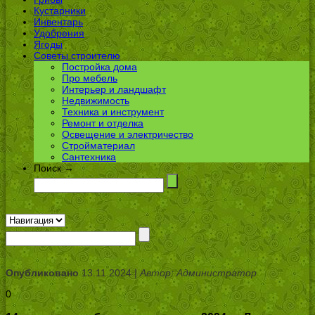
Кустарники
Инвентарь
Удобрения
Ягоды
Советы строителю
Постройка дома
Про мебель
Интерьер и ландшафт
Недвижимость
Техника и инструмент
Ремонт и отделка
Освещение и электричество
Стройматериал
Сантехника
Поиск →
Опубликовано
13.11.2024 |
Автор: Администратор
0