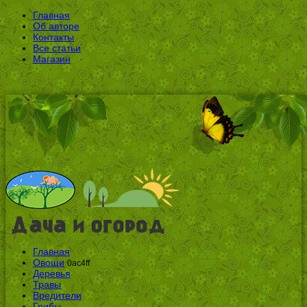
Главная
Об авторе
Контакты
Все статьи
Магазин
Главная
Овощи
0ac4ff
Деревья
Травы
Вредители
Грибы