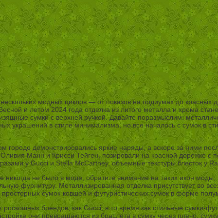
нескольких модных циклов — от показов на подиумах до красных 
есной и летом 2024 года отделка из литого металла и хрома стан
 изящные сумки с верхней ручкой. Давайте поразмыслим: металлич
ных украшений в стиле минимализма, но все началось с сумок в ст
ом городе демонстрировались яркие наряды, а вскоре за ними посл
, Оливия Манн и Крисси Тейген, позировали на красной дорожке с
азами у Gucci и Stella McCartney, объемные текстуры блесток у Ra
ще никогда не было в моде, обратите внимание на таких икон моды
альную фурнитуру. Металлизированная отделка присутствует во все
K, просторных сумок-ковшей и футуристических сумок в форме полу
 роскошных брендов, как Gucci, в то время как стильные сумки-фу
стройке они превращаются из браслета в сумку через плечо, сумку