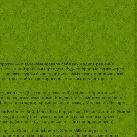
дорожек — и зарекомендовала себя как модное решение,
ет новым нейтральным трендом, будь то простые сумки через
еские аксессуары были одним из самых ярких и долговечных
иле стрит-стайл с хромированным покрытием, которые в
едовал целый сезон награждений, в ходе которого такие
 полированными сумочками. Конечно, мы заметили серебро на
banne или гладкая хромированная кожа у Versace и Ottolinger.
, как Бейонсе, Кейт Мосс, Ким Кардашьян, Пэрис Хилтон и Эмили
х модных силуэтах сумок, начиная с современных сумок с
месяца (которые буквально сияют, как серебряная луна).
тляры от Coach, Longchamp и Simon Miller предлагают
 на ремне и даже в клатч. К счастью, появилось множество