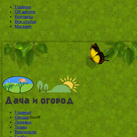
Главная
Об авторе
Контакты
Все статьи
Магазин
Главная
Овощи
0ac4ff
Деревья
Травы
Вредители
Грибы