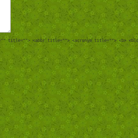
="" title=""> <abbr title=""> <acronym title=""> <b> <bl