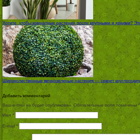
Хотите, чтобы комнатные растения росли крупными и яркими? Это
Широколиственные вечнозеленые растения — секрет круглогодичн
Добавить комментарий
Ваш e-mail не будет опубликован.
Обязательные поля помечены
*
Имя
*
E-mail
*