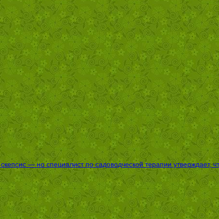
епсис — но специалист по садоводческой терапии утверждает, что