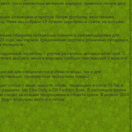
сумок, так и элегантных вечерних нарядов, привнося легкую дозу
рямыми штанинами и простую белую футболку, женственное
ид. Ниже мы собрали 19 лучших серебряных сумок, на которые
обными обзорами интересных новинок и рекомендациями для
23 года, мы изучили предложения десятков розничных продавцов,
в Интернете.
раздничный ансамбль, с учетом различных ценовых категорий. С
телей высшего звена в мировых сообществах женской и мужской
 как для специалистов в области моды, так и для
чественные, проверенные экспертами товары.
 статьи о моде, красоте, обуви, тенденциях в стиле TikTok и
зданиях, как Elite Daily и CR Fashion Book. В настоящее время
и следит за новыми тенденциями в области сумок. В апреле 2024
будут актуальны весной и летом.