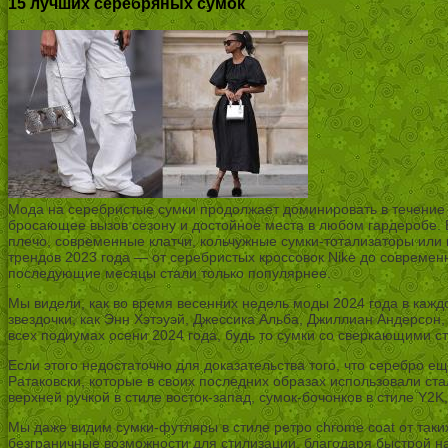
15 лучших серебряных сумок
Мода на серебристые сумки продолжает доминировать в течение 
бросающее вызов сезону и достойное места в любом гардеробе. В
плечо, современные клатчи, кольчужные сумки-тотализаторы или
трендов 2023 года — от серебристых кроссовок Nike до современ
последующие месяцы стали только популярнее.
Мы видели, как во время весенних недель моды 2024 года в кажд
звездочки, как Энн Хэтэуэй, Джессика Альба, Джиллиан Андерсон
всех подиумах осени 2024 года, будь то сумки со сверкающими стр
Если этого недостаточно для доказательства того, что серебро е
Ратаковски, которые в своих последних образах использовали ст
верхней ручкой в стиле восток-запад, сумок-бочонков в стиле Y2
Мы даже видим сумки-футляры в стиле ретро chrome coat от таких
безграничные возможности для стилизации, благодаря быстрой на