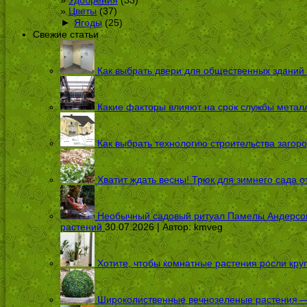
Цветы
(37)
►
Ягоды
(25)
Свежие статьи
Как выбрать двери для общественных зданий
Какие факторы влияют на срок службы металл
Как выбрать технологию строительства загоро
Хватит ждать весны! Трюк для зимнего сада 
Необычный садовый ритуал Памелы Андерсон п
растений
30.07.2026 | Автор:
kmveg
Хотите, чтобы комнатные растения росли кру
Широколиственные вечнозеленые растения — 