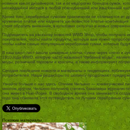
новинок как от дизайнеров, так и от недорогих брендов сумок, к
неожиданной интриги в любой повседневный или изысканный анс
Кроме того, серебряные сумочки практически не отличаются от д
кружевное платье или наденете шелковистое платье-комбинация 
стоит обратить внимание, в культовых силуэтах и новых совреме
Подпишитесь на рассылку новостей WWD Shop, чтобы получать и
покупателей, чтобы найти продукты, которые вам нужно попробов
чтобы найти самые популярные серебряные сумки, которые будут
В наш шорт-лист вошли шикарные клатчи, сумки через плечо и с
1910 года WWD, которую часто называют “библией моды”, являет
моды, розничной торговли и красоты, а также информирует потр
Сегодня последние новости и материалы о тенденциях, публику
потребителей. Наши редакторы по шопингу продолжают придержи
Узнайте больше о нас здесь. Оливия Чильяно — коммерческий пис
многом другом. Чильяно получила степень бакалавра журналистики
она живет в Нью-Йорке. В свободное время она занимается созд
года она обновила этот путеводитель по лучшим серебряным сумо
Похожие материалы