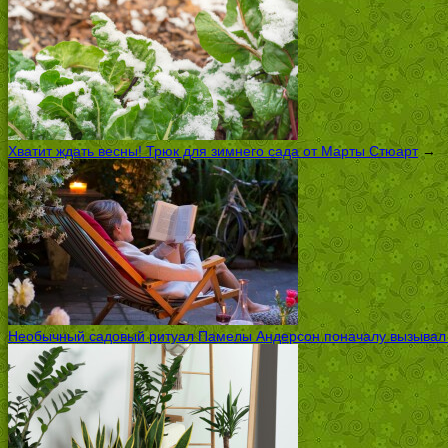
Хватит ждать весны! Трюк для зимнего сада от Марты Стюарт
→
Необычный садовый ритуал Памелы Андерсон поначалу вызывал ск