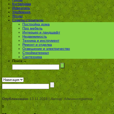
Кустарники
Инвентарь
Удобрения
Ягоды
Советы строителю
Постройка дома
Про мебель
Интерьер и ландшафт
Недвижимость
Техника и инструмент
Ремонт и отделка
Освещение и электричество
Стройматериал
Сантехника
Поиск →
Опубликовано
13.11.2024 |
Автор: Администратор
0