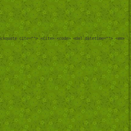
ockquote cite=""> <cite> <code> <del datetime=""> <em>