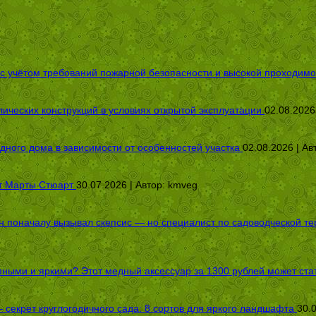
 с учётом требований пожарной безопасности и высокой проходимо
ических конструкций в условиях открытой эксплуатации
02.08.2026
дного дома в зависимости от особенностей участка
02.08.2026 | Ав
от Марты Стюарт
30.07.2026 | Автор:
kmveg
оначалу вызывал скепсис — но специалист по садоводческой терап
пными и яркими? Этот медный аксессуар за 1300 рублей может стат
секрет круглогодичного сада: 8 сортов для яркого ландшафта
30.