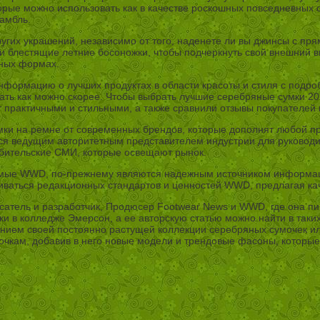
оторые можно использовать как в качестве роскошных повседневных 
амбль.
ругих украшений, независимо от того, наденете ли вы джинсы с п
и блестящие летние босоножки, чтобы подчеркнуть свой внешний в
нных формах.
нформацию о лучших продуктах в области красоты и стиля с подр
ать как можно скорее. Чтобы выбрать лучшие серебряные сумки 20
 практичными и стильными, а также сравнили отзывы покупателей 
умки на ремне от современных брендов, которые дополнят любой п
ся ведущим авторитетным представителем индустрии для руководи
ебительские СМИ, которые освещают рынок.
емые WWD, по-прежнему являются надежным источником информации
ваться редакционных стандартов и ценностей WWD, предлагая ка
атель и разработчик, Продюсер Footwear News и WWD, где она пишет
 в колледже Эмерсон, а ее авторскую статью можно найти в таких и
анием своей постоянно растущей коллекции серебряных сумочек ил
чкам, добавив в него новые модели и трендовые фасоны, которые 