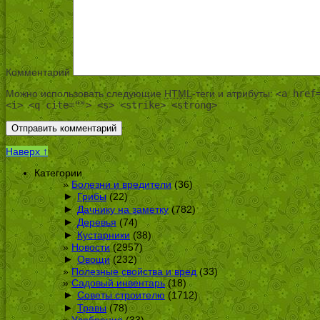
Комментарий
Можно использовать следующие
HTML
-теги и атрибуты:
<a href
<i> <q cite=""> <s> <strike> <strong>
Наверх ↑
Категории
Болезни и вредители
(36)
►
Грибы
(22)
►
Дачнику на заметку
(782)
►
Деревья
(74)
►
Кустарники
(38)
Новости
(2957)
►
Овощи
(232)
Полезные свойства и вред
(33)
Садовый инвентарь
(18)
►
Советы строителю
(1712)
►
Травы
(78)
Удобрения
(33)