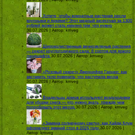
Хотите, чтобы комнатные растения росли
крупными и яркими? Этот медный аксессуар за 1300
рублей может стать именно тем, что нужно
30.07.2026 | Автор:
kmveg
Широколиственные вечнозеленые растения
— секрет круглогодичного сада: 8 сортов для яркого
ландшафта
30.07.2026 | Автор:
kmveg
«Розовый секрет» Дженнифер Гарнер: как
заставить тело поверить, что наступила весна
30.07.2026 | Автор:
kmveg
Владельцы домов используют воздуходувки
для уборки снега — что нужно знать, прежде чем
попробовать этот метод
30.07.2026 | Автор:
kmveg
«Замена солнечному свету»: как Хайди Клум
оформляет зимний стол в 2026 году
30.07.2026 |
Автор:
kmveg