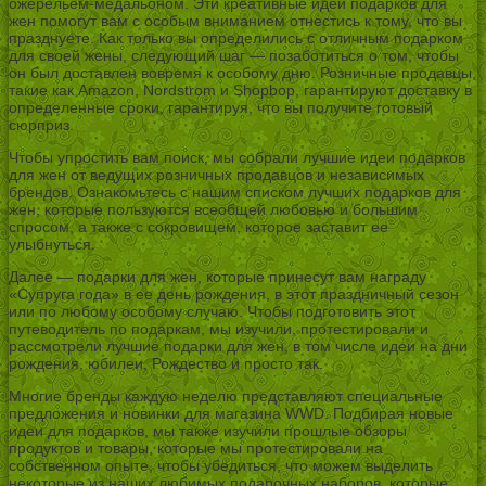
ожерельем-медальоном. Эти креативные идеи подарков для
жен помогут вам с особым вниманием отнестись к тому, что вы
празднуете. Как только вы определились с отличным подарком
для своей жены, следующий шаг — позаботиться о том, чтобы
он был доставлен вовремя к особому дню. Розничные продавцы,
такие как Amazon, Nordstrom и Shopbop, гарантируют доставку в
определенные сроки, гарантируя, что вы получите готовый
сюрприз.
Чтобы упростить вам поиск, мы собрали лучшие идеи подарков
для жен от ведущих розничных продавцов и независимых
брендов. Ознакомьтесь с нашим списком лучших подарков для
жен, которые пользуются всеобщей любовью и большим
спросом, а также с сокровищем, которое заставит ее
улыбнуться.
Далее — подарки для жен, которые принесут вам награду
«Супруга года» в ее день рождения, в этот праздничный сезон
или по любому особому случаю. Чтобы подготовить этот
путеводитель по подаркам, мы изучили, протестировали и
рассмотрели лучшие подарки для жен, в том числе идеи на дни
рождения, юбилеи, Рождество и просто так.
Многие бренды каждую неделю представляют специальные
предложения и новинки для магазина WWD. Подбирая новые
идеи для подарков, мы также изучили прошлые обзоры
продуктов и товары, которые мы протестировали на
собственном опыте, чтобы убедиться, что можем выделить
некоторые из наших любимых подарочных наборов, которые