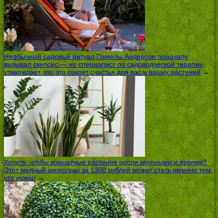
Необычный садовый ритуал Памелы Андерсон поначалу
вызывал скепсис — но специалист по садоводческой терапии
утверждает, что это секрет счастья для вас и ваших растений
→
Хотите, чтобы комнатные растения росли крупными и яркими?
Этот медный аксессуар за 1300 рублей может стать именно тем,
что нужно
→