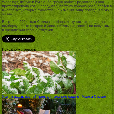
Weddings, InStyle и Byrdie. За время работы редактором она
протестировала сотни продуктов, поэтому хорошо разбирается в
выборе тех, которые существенно изменят вашу повседневную
жизнь.
В октябре 2024 года Салливан обновил эту статью, представив
подборку новых товаров и дополнительные советы по покупкам
в преддверии сезона отпусков.
Похожие материалы
Хватит ждать весны! Трюк для зимнего сада от Марты Стюарт
→