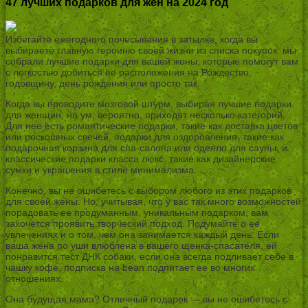
47 лучших подарков для жен на 2024 год
Избегайте ежегодного почесывания в затылке, когда вы
выбираете главную героиню своей жизни из списка покупок: мы
собрали лучшие подарки для вашей жены, которые помогут вам
с легкостью добиться ее расположения на Рождество,
годовщину, день рождения или просто так.
Когда вы проводите мозговой штурм, выбирая лучшие подарки
для женщин, на ум, вероятно, приходят несколько категорий.
Для нее есть романтические подарки, такие как доставка цветов
или роскошных свечей, подарки для оздоровления, такие как
подарочная корзина для спа-салона или одеяло для сауны, и
классические подарки класса люкс, такие как дизайнерские
сумки и украшения в стиле минимализма.
Конечно, вы не ошибетесь с выбором любого из этих подарков
для своей жены. Но, учитывая, что у вас так много возможностей
порадовать ее продуманным, уникальным подарком, вам
захочется проявить творческий подход. Подумайте о ее
увлечениях и о том, чем она занимается каждый день. Если
ваша жена по уши влюблена в вашего щенка-спасателя, ей
понравится тест ДНК собаки, если она всегда подливает себе в
чашку кофе, подписка на bean подпитает ее во многих
отношениях.
Она будущая мама? Отличный подарок — вы не ошибетесь с