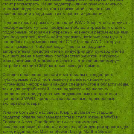
стоит рассмотреть. Наши редакторы лично ознакомились со
многими подарками из этого списка, чтобы оценить их
особенности и убедиться в их качестве и ценности.
Подпишитесь на рассылку новостей WWD Shop, чтобы получать
информацию о лучших продуктах в области красоты и стиля с
подробными обзорами интересных новинок и рекомендациями
для покупателей, чтобы найти продукты, которые вам нужно
попробовать как можно скорее. С 1910 года WWD, которую
часто называют “библией моды”, является ведущим
авторитетным представителем индустрии для руководителей
высшего звена в мировых сообществах женской и мужской
моды, розничной торговли и красоты, а также информирует
потребительские СМИ, которые освещают рынок.
Сегодня последние новости и материалы о тенденциях,
публикуемые WWD, по-прежнему являются надежным
источником информации как для специалистов в области моды,
так и для потребителей. Наши редакторы по шопингу
продолжают придерживаться редакционных стандартов и
ценностей WWD, предлагая качественные, проверенные
экспертами товары.
Узнайте больше о нас здесь. Клэр Салливан — старший
редактор отдела рекламы красоты и стиля жизни в WWD и
Footwear News. Она более пяти лет занималась
исследованиями, освещала и писала об индустрии красоты для
таких изданий, как Martha Stewart Living, Martha Stewart