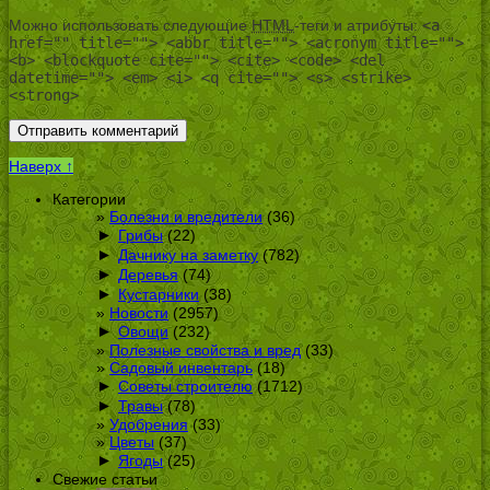
Можно использовать следующие
HTML
-теги и атрибуты:
<a
href="" title=""> <abbr title=""> <acronym title="">
<b> <blockquote cite=""> <cite> <code> <del
datetime=""> <em> <i> <q cite=""> <s> <strike>
<strong>
Наверх ↑
Категории
Болезни и вредители
(36)
►
Грибы
(22)
►
Дачнику на заметку
(782)
►
Деревья
(74)
►
Кустарники
(38)
Новости
(2957)
►
Овощи
(232)
Полезные свойства и вред
(33)
Садовый инвентарь
(18)
►
Советы строителю
(1712)
►
Травы
(78)
Удобрения
(33)
Цветы
(37)
►
Ягоды
(25)
Свежие статьи