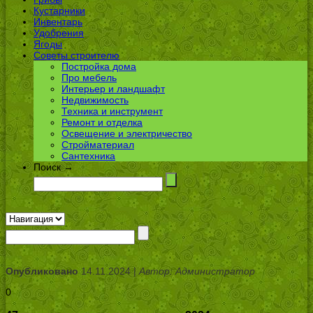
Кустарники
Инвентарь
Удобрения
Ягоды
Советы строителю
Постройка дома
Про мебель
Интерьер и ландшафт
Недвижимость
Техника и инструмент
Ремонт и отделка
Освещение и электричество
Стройматериал
Сантехника
Поиск →
Опубликовано
14.11.2024 |
Автор: Администратор
0