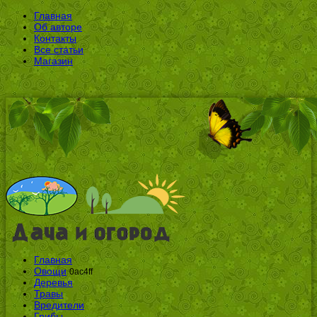
Главная
Об авторе
Контакты
Все статьи
Магазин
Главная
Овощи
0ac4ff
Деревья
Травы
Вредители
Грибы