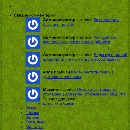
Свежие комментарии
Администратор
к записи
Как наносить
базу для ногтей
Администратор
к записи
Как сделать
входной козырек из поликарбоната
Администратор
к записи
Виды сувенирной
продукции: полный гид по ассортименту
алла
к записи
Как вырастить грушу в
домашних условиях
Максим
к записи
Обзор ассортимента
столешниц для кухни от компании МАЕРСС
Товары для дачи
Бутылки и банки
Ветки
Гамаки
Зелень
Коптильни
Мангалы