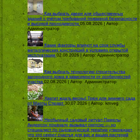
Как выбрать двери для общественных
зданий с учётом требований пожарной безопасности
и высокой проходимости
05.08.2026 | Автор:
Администратор
Какие факторы влияют на срок службы
металлических конструкций в условиях открытой
эксплуатации
02.08.2026 | Автор:
Администратор
Как выбрать технологию строительства
загородного дома в зависимости от особенностей
участка
02.08.2026 | Автор:
Администратор
Хватит ждать весны! Трюк для зимнего сада
от Марты Стюарт
30.07.2026 | Автор:
kmveg
Необычный садовый ритуал Памелы
Андерсон поначалу вызывал скепсис — но
специалист по садоводческой терапии утверждает,
что это секрет счастья для вас и ваших растений
30.07.2026 | Автор:
kmveg