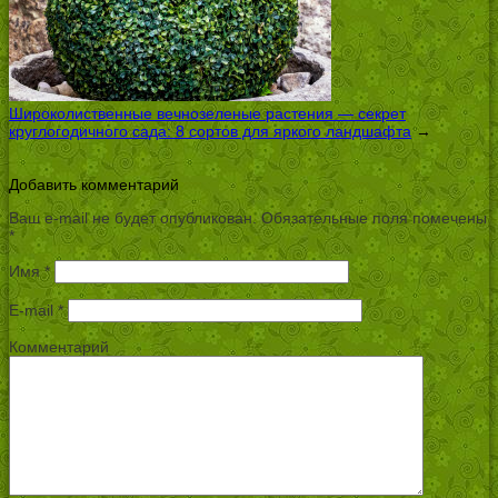
Широколиственные вечнозеленые растения — секрет
круглогодичного сада: 8 сортов для яркого ландшафта
→
Добавить комментарий
Ваш e-mail не будет опубликован.
Обязательные поля помечены
*
Имя
*
E-mail
*
Комментарий