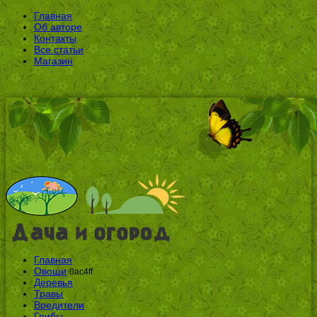
Главная
Об авторе
Контакты
Все статьи
Магазин
Главная
Овощи
0ac4ff
Деревья
Травы
Вредители
Грибы