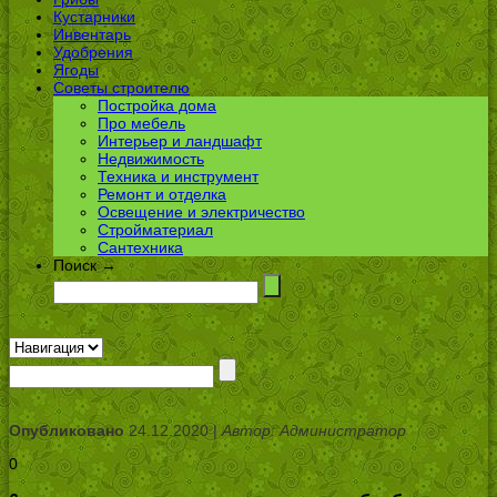
Кустарники
Инвентарь
Удобрения
Ягоды
Советы строителю
Постройка дома
Про мебель
Интерьер и ландшафт
Недвижимость
Техника и инструмент
Ремонт и отделка
Освещение и электричество
Стройматериал
Сантехника
Поиск →
Опубликовано
24.12.2020 |
Автор: Администратор
0