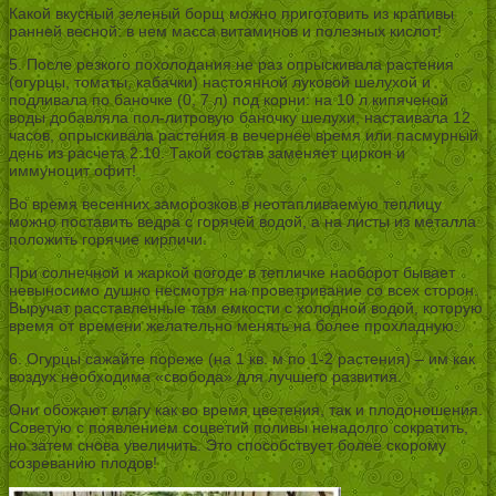
Какой вкусный зеленый борщ можно приготовить из крапивы
ранней весной: в нем масса витаминов и полезных кислот!
5. После резкого похолодания не раз опрыскивала растения
(огурцы, томаты, кабачки) настоянной луковой шелухой и
подливала по баночке (0, 7 л) под корни: на 10 л кипяченой
воды добавляла пол-литровую баночку шелухи, настаивала 12
часов, опрыскивала растения в вечернее время или пасмурный
день из расчета 2:10. Такой состав заменяет циркон и
иммуноцит офит!
Во время весенних заморозков в неотапливаемую теплицу
можно поставить ведра с горячей водой, а на листы из металла
положить горячие кирпичи.
При солнечной и жаркой погоде в тепличке наоборот бывает
невыносимо душно несмотря на проветривание со всех сторон.
Выручат расставленные там емкости с холодной водой, которую
время от времени желательно менять на более прохладную.
6. Огурцы сажайте пореже (на 1 кв. м по 1-2 растения) – им как
воздух необходима «свобода» для лучшего развития.
Они обожают влагу как во время цветения, так и плодоношения.
Советую с появлением соцветий поливы ненадолго сократить,
но затем снова увеличить. Это способствует более скорому
созреванию плодов!