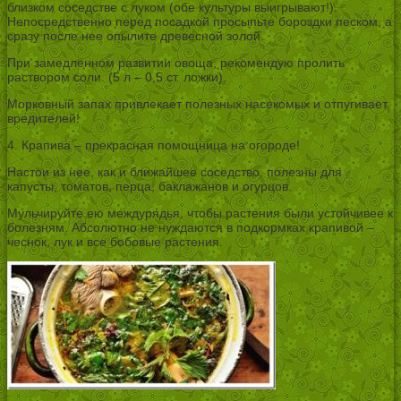
близком соседстве с луком (обе культуры выигрывают!).
Непосредственно перед посадкой просыпьте бороздки песком, а
сразу после нее опылите древесной золой.
При замедленном развитии овоща, рекомендую пролить
раствором соли. (5 л – 0,5 ст. ложки).
Морковный запах привлекает полезных насекомых и отпугивает
вредителей!
4. Крапива – прекрасная помощница на огороде!
Настои из нее, как и ближайшее соседство, полезны для
капусты, томатов, перца, баклажанов и огурцов.
Мульчируйте ею междурядья, чтобы растения были устойчивее к
болезням. Абсолютно не нуждаются в подкормках крапивой –
чеснок, лук и все бобовые растения.