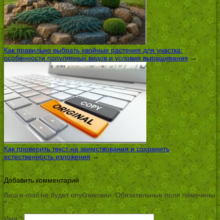
Как правильно выбрать хвойные растения для участка:
особенности популярных видов и условия выращивания
→
Как проверить текст на заимствования и сохранить
естественность изложения
→
Добавить комментарий
Ваш e-mail не будет опубликован.
Обязательные поля помечены
*
Имя
*