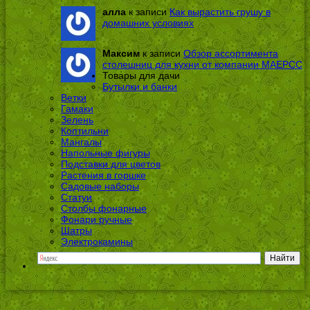
алла
к записи
Как вырастить грушу в
домашних условиях
Максим
к записи
Обзор ассортимента
столешниц для кухни от компании МАЕРСС
Товары для дачи
Бутылки и банки
Ветки
Гамаки
Зелень
Коптильни
Мангалы
Напольные фигуры
Подставки для цветов
Растения в горшке
Садовые наборы
Статуи
Столбы фонарные
Фонари ручные
Шатры
Электрокамины