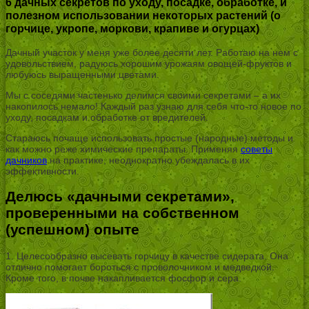
6 дачных секретов по уходу, посадке, обработке, и
полезном использовании некоторых растений (о
горчице, укропе, моркови, крапиве и огурцах)
Дачный участок у меня уже более десяти лет. Работаю на нем с
удовольствием, радуюсь хорошим урожаям овощей-фруктов и
любуюсь выращенными цветами.
Мы с соседями частенько делимся своими секретами – а их
накопилось немало! Каждый раз узнаю для себя что-то новое по
уходу, посадкам и обработке от вредителей.
Стараюсь почаще использовать простые (народные) методы и
как можно реже химические препараты. Применяя
советы
дачников
на практике, неоднократно убеждалась в их
эффективности.
Делюсь «дачными секретами»,
проверенными на собственном
(успешном) опыте
1. Целесообразно высевать горчицу в качестве сидерата. Она
отлично помогает бороться с проволочником и медведкой.
Кроме того, в почве накапливается фосфор и сера.