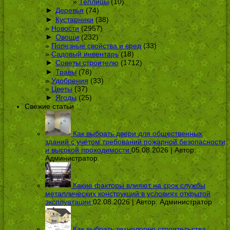
Теплицы
(10)
►
Деревья
(74)
►
Кустарники
(38)
Новости
(2957)
►
Овощи
(232)
Полезные свойства и вред
(33)
Садовый инвентарь
(18)
►
Советы строителю
(1712)
►
Травы
(78)
Удобрения
(33)
Цветы
(37)
►
Ягоды
(25)
Свежие статьи
Как выбрать двери для общественных
зданий с учётом требований пожарной безопасности
и высокой проходимости
05.08.2026 | Автор:
Администратор
Какие факторы влияют на срок службы
металлических конструкций в условиях открытой
эксплуатации
02.08.2026 | Автор:
Администратор
Как выбрать технологию строительства