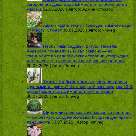
загородного дома в зависимости от особенностей
участка
02.08.2026 | Автор:
Администратор
Хватит ждать весны! Трюк для зимнего сада
от Марты Стюарт
30.07.2026 | Автор:
kmveg
Необычный садовый ритуал Памелы
Андерсон поначалу вызывал скепсис — но
специалист по садоводческой терапии утверждает,
что это секрет счастья для вас и ваших растений
30.07.2026 | Автор:
kmveg
Хотите, чтобы комнатные растения росли
крупными и яркими? Этот медный аксессуар за 1300
рублей может стать именно тем, что нужно
30.07.2026 | Автор:
kmveg
Широколиственные вечнозеленые растения
— секрет круглогодичного сада: 8 сортов для яркого
ландшафта
30.07.2026 | Автор:
kmveg