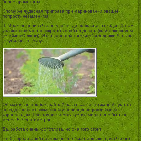
более ароматным.
К тому же чудесная приправа при мариновании овощей
попросту незаменима!
3. Морковь поливайте регулярно до появления всходов. Затем
увлажнение можно сократить дней на десять (за исключением
устойчивой жары). Это нужно для того, чтобы корешки больше
углубились в почву.
Обязательно прореживайте 2 раза в сезон, не жалея! Густота
посадок не дает возможности полноценно развиваться
корнеплодам. Расстояние между кустиками должно быть не
менее 5-7 сантиметров.
Да, работа очень кропотлива, но она того стоит!
Чтобы вредителей на этом овоще было меньше, сажайте его в