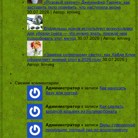
«Розовый секрет» Дженнифер Гарнер: как
заставить тело поверить, что наступила весна
30.07.2026 | Автор:
kmveg
Владельцы домов используют воздуходувки
для уборки снега — что нужно знать, прежде чем
попробовать этот метод
30.07.2026 | Автор:
kmveg
«Замена солнечному свету»: как Хайди Клум
оформляет зимний стол в 2026 году
30.07.2026 |
Автор:
kmveg
Свежие комментарии
Администратор
к записи
Как наносить
базу для ногтей
Администратор
к записи
Как сделать
входной козырек из поликарбоната
Администратор
к записи
Виды сувенирной
продукции: полный гид по ассортименту