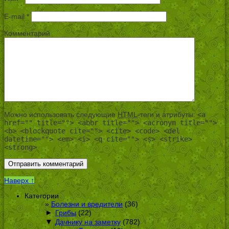
E-mail
*
Комментарий
Можно использовать следующие
HTML
-теги и атрибуты:
<a
href="" title=""> <abbr title=""> <acronym title="">
<b> <blockquote cite=""> <cite> <code> <del
datetime=""> <em> <i> <q cite=""> <s> <strike>
<strong>
Наверх ↑
Категории
Болезни и вредители
(36)
►
Грибы
(22)
▼
Дачнику на заметку
(782)