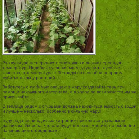
Эта культура не переносят сквозняков и резких перепадов
температур. Подобные условия могут ухудшить вкусовые
качества, а температура + 30 градусов способна попросту
«убить» пыльцу растений.
Заботьтесь о любимых овощах: в жару создавайте тень при
помощи накрывного материала, а в холод по возможности им же
прикрывайте.
В теплице рядом с огурцами должна находиться емкость с водой
и лучше – несколько, особенно в сильную жару!
Буду рада, если «дачные хитрости» пригодятся уважаемым
дачникам. Уверена, что они будут полезны многим, но особенно
начинающим огородникам.