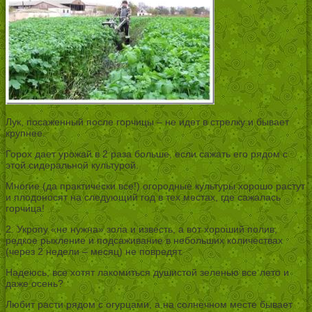
Лук, посаженный после горчицы – не идет в стрелку и бывает
крупнее.
Горох дает урожай в 2 раза больше, если сажать его рядом с
этой сидеральной культурой.
Многие (да практически все!) огородные культуры хорошо растут
и плодоносят на следующий год в тех местах, где сажалась
горчица!
2. Укропу «не нужна» зола и известь, а вот хороший полив,
редкое рыхление и подсаживание в небольших количествах
(через 2 недели – месяц) не повредят.
Надеюсь, все хотят лакомиться душистой зеленью все лето и
даже осень?
Любит расти рядом с огурцами, а на солнечном месте бывает