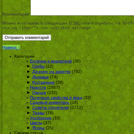
Комментарий
Можно использовать следующие
HTML
-теги и атрибуты:
<a href
<i> <q cite=""> <s> <strike> <strong>
Наверх ↑
Категории
Болезни и вредители
(36)
►
Грибы
(22)
►
Дачнику на заметку
(782)
►
Деревья
(74)
►
Кустарники
(38)
Новости
(2957)
►
Овощи
(232)
Полезные свойства и вред
(33)
Садовый инвентарь
(18)
►
Советы строителю
(1712)
►
Травы
(78)
Удобрения
(33)
Цветы
(37)
►
Ягоды
(25)
Свежие статьи