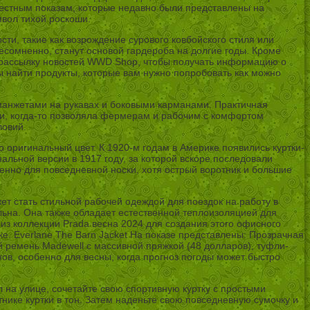
естным показам, которые недавно были представлены на
мвол тихой роскоши.
сти, такие как возрождение сурового ковбойского стиля или
есомненно, станут основой гардероба на долгие годы. Кроме
на рассылку новостей WWD Shop, чтобы получать информацию о
ы найти продукты, которые вам нужно попробовать как можно
манжетами на рукавах и боковыми карманами. Практичная
и, когда-то позволяла фермерам и рабочим с комфортом
ловий.
его оригинальный цвет. К 1920-м годам в Америке появились куртки-
альной версии в 1917 году, за которой вскоре последовали
денно для повседневной носки, хотя острый воротник и большие
ет стать стильной рабочей одеждой для поездок на работу в
уальна. Она также обладает естественной теплоизоляцией для
 из коллекции Prada весна 2024 для создания этого офисного
е. Everlane The Barn Jacket На показе представлены: Прозрачная
й ремень Madewell с массивной пряжкой (48 долларов), туфли-
в, особенно для весны, когда прогноз погоды может быстро
л на улице, сочетайте свою спортивную куртку с простыми
ике куртки в тон. Затем наденьте свою повседневную сумочку и