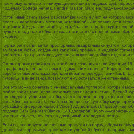
прежнему занимают лидирующие позиции в индексе Lyst, перео
подиумах Bottega Veneta, Fendi и Maison Margiela, пиджак-сараф
Устойчивый стиль также работает как чистый лист, на котором мо
простых деревенских мотивов, которые обычно появляются весной
того, читайте дальше, чтобы узнать больше о тренде курток-са
лучших продуктах в области красоты и стиля с подробными обзо
скорее.
Куртка barn отличается просторным, квадратным силуэтом, кото
амбарная куртка, созданная как очень прочный и надежно согр
работать на открытом воздухе, поскольку водостойкая отделка и
Стиль строгих сарайных курток берет свое начало во Франции 19-го
сарафаны, также называемые “домашними пальто”. Кархартт возгл
версии от американских брендов верхней одежды, таких как L. L.
пуговицы в виде твида позволяют ему оставаться женственным.
Все это можно сочетать с универсальным топпером, который може
любое время года, если несколько раз изменить стиль. Весной ку
прохладного утра и может быть легко надета поверх толстых сло
ансамбля, который включает в себя прозрачную юбку миди, яркий
рубашка с бисерной каймой Vince (325 долларов), прозрачная юбк
лодочки Sam Edelman Bianka (140 долларов). Куртки—сарафаны —
измениться с солнечного на дождливый и холодный ветер.
Если вы планируете неспешные прогулки по парку, обеды во внут
джинсами с прямыми штанинами и удобной обувью, например, мод