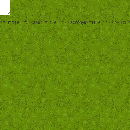
="" title=""> <abbr title=""> <acronym title=""> <b> <bl