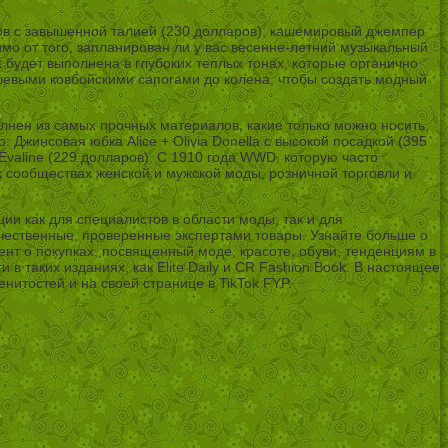
дов с завышенной талией (230 долларов), кашемировый джемпер
имо от того, запланирован ли у вас весенне-летний музыкальный
t будет выполнена в глубоких теплых тонах, которые органично
шевыми ковбойскими сапогами до колена, чтобы создать модный
лнен из самых прочных материалов, какие только можно носить,
: Джинсовая юбка Alice + Olivia Donella с высокой посадкой (395
 Evaline (229 долларов). С 1910 года WWD, которую часто
 сообществах женской и мужской моды, розничной торговли и
 как для специалистов в области моды, так и для
ественные, проверенные экспертами товары. Узнайте больше о
нт о покупках, посвященный моде, красоте, обуви, тенденциям в
в таких изданиях, как Elite Daily и CR Fashion Book. В настоящее
итостей и на своей странице в TikTok FYP.