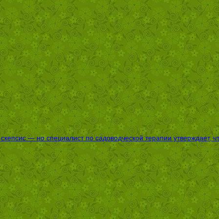
епсис — но специалист по садоводческой терапии утверждает, что