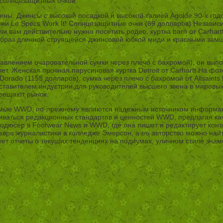
солнцезащитных очков.
лены: Джинсы с высокой посадкой и высокой талией Agolde 90-х го
чки Le Specs Work It! Солнцезащитные очки (69 долларов) Независ
и вам действительно нужно посетить родео, куртка barn от Carhart
 образ длинной струящейся джинсовой юбкой миди и красными зам
бавлением очаровательной сумки через плечо с бахромой), он выпо
ет. Женская прочная парусиновая куртка Detroit от Carhartt На фото
Dorado (1155 долларов), сумка через плечо с бахромой от Allsaints
тавителем индустрии для руководителей высшего звена в мировых
свещают рынок.
емые WWD, по-прежнему являются надежным источником информации
ваться редакционных стандартов и ценностей WWD, предлагая кач
одюсер в Footwear News и WWD, где она пишет и редактирует конте
вра журналистики в колледже Эмерсон, а ее авторство можно найти 
т отчеты о текущих тенденциях на подиумах, уличном стиле знамен