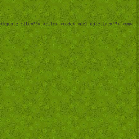
ockquote cite=""> <cite> <code> <del datetime=""> <em>