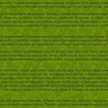
смыслить старые фавориты современной женщины. Благодаря совм
ан с синим воротничком теперь воспринимается как своего рода си
жно использовать актуальные тренды с более коротким сроком годно
. Ниже мы собрали лучшие куртки-сарайчики на рынке, которые, н
райчиков и идеях одежды для работы и развлечений. Подпишитесь 
рами интересных новинок и рекомендациями для покупателей, чтоб
рый традиционно обрамлен контрастным вельветовым воротником, 
евающий хлопковый топпер с большими функциональными карманам
 флисовая подкладка защищали их от неблагоприятных погодных ус
 века, когда его прозвали bleu de travail, или “рабочий блюз”, за 
авил массовое производство этого стиля после выпуска его оригин
 Bean. Прелесть жакета-сарафана в том, что он выглядит непринуж
т изменить силуэт для самых разных случаев. Куртка-сарафан мож
ртка-сарайчик выглядит так же, как джинсовая куртка, и более акт
ев одежды, таких как свитера или жилеты. Мы черпаем вдохновение
 ремень с золотой пряжкой и кожаные босоножки на высоком каблук
а до колен с бисерной каймой Vince (395 долларов), узкий кожаны
 это надежная защита от непредсказуемой погоды на смене сезоно
реннем дворике и пикники, а также составляете длинный список де
ными кроссовками Adidas Samba, которые завязываются на воротн