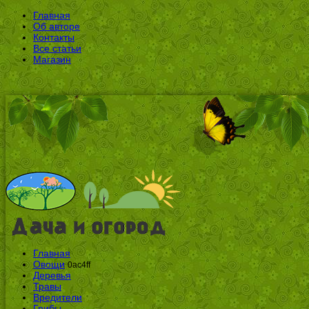
Главная
Об авторе
Контакты
Все статьи
Магазин
Главная
Овощи
0ac4ff
Деревья
Травы
Вредители
Грибы