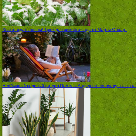
Хватит ждать весны! Трюк для зимнего сада от Марты Стюарт
→
Необычный садовый ритуал Памелы Андерсон поначалу вызывал ск