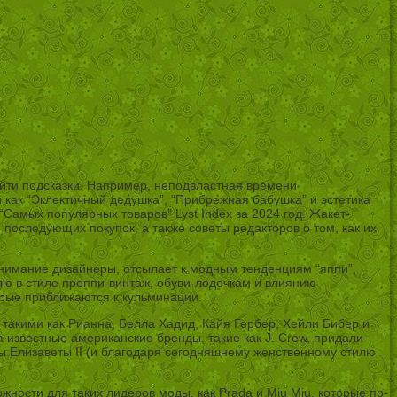
айти подсказки. Например, неподвластная времени
и как “Эклектичный дедушка”, “Прибрежная бабушка” и эстетика
Самых популярных товаров” Lyst Index за 2024 год. Жакет-
последующих покупок, а также советы редакторов о том, как их
внимание дизайнеры, отсылает к модным тенденциям “яппи”,
лю в стиле преппи-винтаж, обуви-лодочкам и влиянию
орые приближаются к кульминации.
 такими как Рианна, Белла Хадид, Кайя Гербер, Хейли Бибер и
 известные американские бренды, такие как J. Crew, придали
вы Елизаветы II (и благодаря сегодняшнему женственному стилю
ости для таких лидеров моды, как Prada и Miu Miu, которые по-