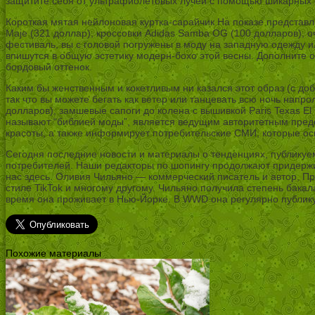
защитите себя от ультрафиолетовых лучей с помощью шикарных 
Короткая мятая нейлоновая куртка-сарайчик На показе представ
Maje (321 доллар), кроссовки Adidas Samba OG (100 долларов), о
фестиваль, вы с головой погружены в моду на западную одежду ил
впишутся в общую эстетику модерн-бохо этой весны. Дополните
бордовый оттенок.
Каким бы женственным и кокетливым ни казался этот образ (с до
так что вы можете бегать как ветер или танцевать всю ночь напрол
долларов), замшевые сапоги до колена с вышивкой Paris Texas El 
называют “библией моды”, является ведущим авторитетным предс
красоты, а также информирует потребительские СМИ, которые о
Сегодня последние новости и материалы о тенденциях, публику
потребителей. Наши редакторы по шопингу продолжают придержи
нас здесь. Оливия Чильяно — коммерческий писатель и автор, Пр
стиле TikTok и многому другому. Чильяно получила степень бакала
время она проживает в Нью-Йорке. В WWD она регулярно публикуе
Похожие материалы