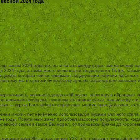
 весной 2024 года
ы весны 2024 года, но, если читать между строк, всегда можно н
ой 2024 года, а также многочисленными тенденциями TikTok, таким
 одежды, который сейчас занимает лидирующие позиции на список “
 поэтому мы подготовили подборку лучших фасонов для весенних и 
иверсальность, верхняя одежда этой весны, на которую обращают 
 органичным текстурам, таким как холщовые сумки, теннисному сти
шью — куртка barn jacket олицетворяет многие тренды сезона, кот
жении многих лет неизменно использовался музами уличного стиля,
-е годы. Практичный жакет приобрел массовую популярность, когда
ролевской семьи в замке Балморал, от принцессы Дианы до короле
инимализма 90—х и эклектики Y2K, что открывает широкие возможн