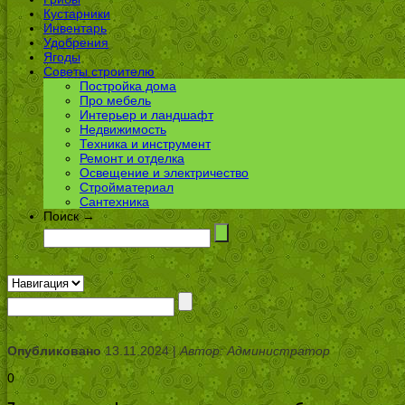
Кустарники
Инвентарь
Удобрения
Ягоды
Советы строителю
Постройка дома
Про мебель
Интерьер и ландшафт
Недвижимость
Техника и инструмент
Ремонт и отделка
Освещение и электричество
Стройматериал
Сантехника
Поиск →
Опубликовано
13.11.2024 |
Автор: Администратор
0