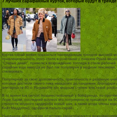
7 лучших сарафанных курток, которые будут в тренде
Куртка-сарай может показаться неожиданным трендом высокой мод
привлекательность этого стиля в сочетании с показом Prada весн
“Старых денег”, привели к возрождению топпера в стиле рабочей
сарайчик еще никогда не был так популярен в модном лексиконе,
стилизовать.
Популярная за свою долговечность, практичность и разумную ун
которые достигли своего пика незадолго до пандемии, благодаря
элитарности 80-х. Называйте это модным стилем или тихой роско
В то время как силуэт, позаимствованный у бойфренда, на протя
Лори Харви, последний всплеск его популярности пришелся на 90
строгости модного гардероба новый шик, а также когда члены ко
Кейт Миддлтон), одобрили пальто-сарай.
Нынешнее десятилетие отчетливо характеризуется возрождением м