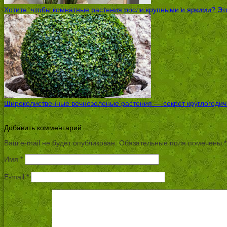
Хотите, чтобы комнатные растения росли крупными и яркими? Это
Широколиственные вечнозеленые растения — секрет круглогодичн
Добавить комментарий
Ваш e-mail не будет опубликован.
Обязательные поля помечены
*
Имя
*
E-mail
*