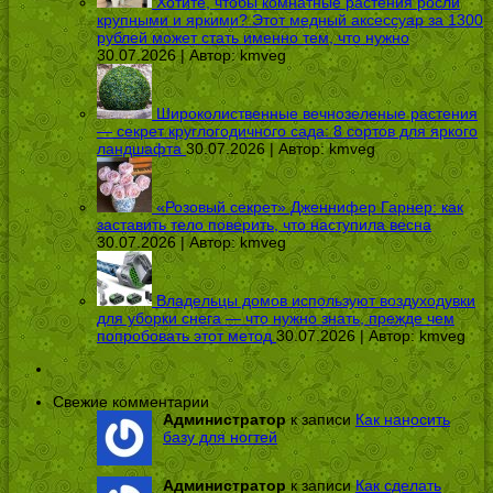
Хотите, чтобы комнатные растения росли
крупными и яркими? Этот медный аксессуар за 1300
рублей может стать именно тем, что нужно
30.07.2026 | Автор:
kmveg
Широколиственные вечнозеленые растения
— секрет круглогодичного сада: 8 сортов для яркого
ландшафта
30.07.2026 | Автор:
kmveg
«Розовый секрет» Дженнифер Гарнер: как
заставить тело поверить, что наступила весна
30.07.2026 | Автор:
kmveg
Владельцы домов используют воздуходувки
для уборки снега — что нужно знать, прежде чем
попробовать этот метод
30.07.2026 | Автор:
kmveg
Свежие комментарии
Администратор
к записи
Как наносить
базу для ногтей
Администратор
к записи
Как сделать