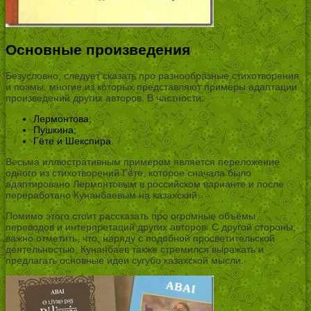
Основные произведения
Безусловно, следует сказать про разнообразные стихотворения
и поэмы, многие из которых представляют примеры адаптации
произведений других авторов. В частности:
Лермонтова;
Пушкина;
Гёте и Шекспира.
Весьма иллюстративным примером является переложение
одного из стихотворений Гёте, которое сначала было
адаптировано Лермонтовым в российском варианте и после
переработано Кунанбаевым на казахский.
Помимо этого стоит рассказать про огромные объёмы
переводов и интерпретаций других авторов. С другой стороны,
важно отметить, что, наряду с подобной просветительской
деятельностью, Кунанбаев также стремился выражать и
предлагать основные идеи сугубо казахской мысли.