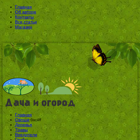
Главная
Об авторе
Контакты
Все статьи
Магазин
Главная
Овощи
0ac4ff
Деревья
Травы
Вредители
Грибы