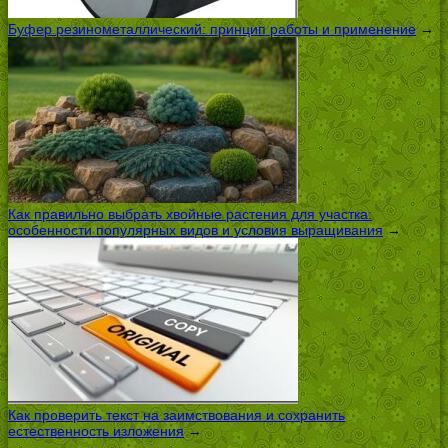
Буфер резинометаллический: принцип работы и применение
→
Как правильно выбрать хвойные растения для участка:
особенности популярных видов и условия выращивания
→
Как проверить текст на заимствования и сохранить
естественность изложения
→