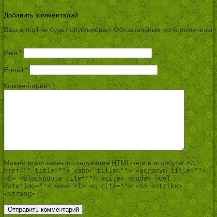
Добавить комментарий
Ваш e-mail не будет опубликован.
Обязательные поля помечены
*
Имя
*
E-mail
*
Комментарий
Можно использовать следующие
HTML
-теги и атрибуты:
<a
href="" title=""> <abbr title=""> <acronym title="">
<b> <blockquote cite=""> <cite> <code> <del
datetime=""> <em> <i> <q cite=""> <s> <strike>
<strong>