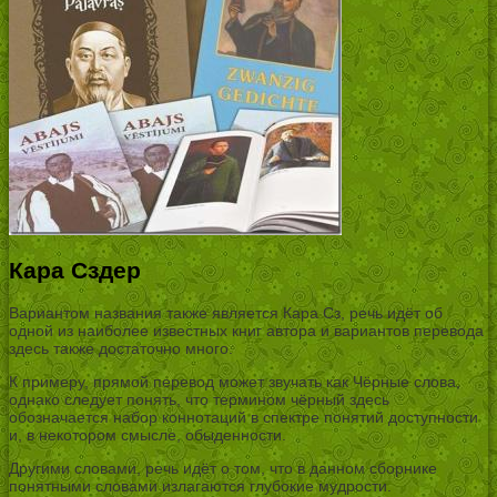
Кара Сздер
Вариантом названия также является Кара Сз, речь идёт об
одной из наиболее известных книг автора и вариантов перевода
здесь также достаточно много.
К примеру, прямой перевод может звучать как Чёрные слова,
однако следует понять, что термином чёрный здесь
обозначается набор коннотаций в спектре понятий доступности
и, в некотором смысле, обыденности.
Другими словами, речь идёт о том, что в данном сборнике
понятными словами излагаются глубокие мудрости.