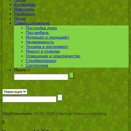
Кустарники
Инвентарь
Удобрения
Ягоды
Советы строителю
Постройка дома
Про мебель
Интерьер и ландшафт
Недвижимость
Техника и инструмент
Ремонт и отделка
Освещение и электричество
Стройматериал
Сантехника
Поиск →
Опубликовано
18.09.2024 |
Автор: Администратор
0