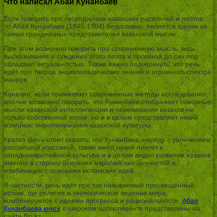
Что написал Абай Кунанбаев
Если говорить про легендарных казахских писателей и поэтов,
то Абай Кунанбаев (1845-1904) безусловно, является одним из
самых грандиозных представителей казахской мысли.
При этом возможно говорить про современную мысль, ведь
высказывания и суждения этого поэта и прозаика до сих пор
обладают актуальностью. Также важно подчеркнуть, что речь
идёт про творца энциклопедических знаний и огромного спектра
жанров.
Конечно, если применяют современные методы исследования,
вполне возможно говорить, что Кунанбаев отображает основные
мысли казахской интеллигенции и переживания казахов не
только собственной эпохи, но и в целом представляет некий
комплекс миропонимания казахской культуры.
Кратко здесь стоит сказать, что Кунанбаев, наряду с увлечением
российской классикой, также имел некий пиетет к
западноевропейской культуре и в целом видел развитие казахов
именно в сторону освоения европейских ценностей в
комбинации с основами исламских идей.
В частности, речь идёт про так называемый просвещённый
ислам, где религия и теологическое видение мира
комбинируется с идеями прогресса и рациональности.
Абая
Кунанбаева книги
в широком ассортименте представлены на
сайте flip.kz.