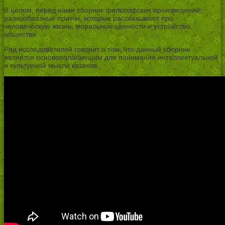
В целом, перед нами сборник философских произведений,
разнообразные притчи, которые рассказывают про
человеческую жизнь, моральные ценности и устройство
общества.
Ряд исследователей говорит о том, что данный сборник
является основополагающим для понимания интеллектуальной
и культурной мысли казахов.