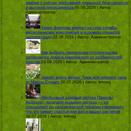
зданий с учётом требований пожарной безопасности
и высокой проходимости
05.08.2026 | Автор:
Администратор
Какие факторы влияют на срок службы
металлических конструкций в условиях открытой
эксплуатации
02.08.2026 | Автор:
Администратор
Как выбрать технологию строительства
загородного дома в зависимости от особенностей
участка
02.08.2026 | Автор:
Администратор
Хватит ждать весны! Трюк для зимнего сада
от Марты Стюарт
30.07.2026 | Автор:
kmveg
Необычный садовый ритуал Памелы
Андерсон поначалу вызывал скепсис — но
специалист по садоводческой терапии утверждает,
что это секрет счастья для вас и ваших растений
30.07.2026 | Автор:
kmveg