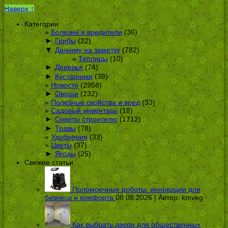
Наверх ↑
Категории
Болезни и вредители
(36)
►
Грибы
(22)
▼
Дачнику на заметку
(782)
Теплицы
(10)
►
Деревья
(74)
►
Кустарники
(38)
Новости
(2958)
►
Овощи
(232)
Полезные свойства и вред
(33)
Садовый инвентарь
(18)
►
Советы строителю
(1712)
►
Травы
(78)
Удобрения
(33)
Цветы
(37)
►
Ягоды
(25)
Свежие статьи
Поломоечные роботы: инновации для
бизнеса и комфорта
08.08.2026 | Автор:
kmveg
Как выбрать двери для общественных