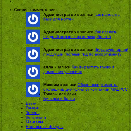
Свежие комментарии
Администратор
к записи
Как наносить
базу для ногтей
Администратор
к записи
Как сделать
входной козырек из поликарбоната
Администратор
к записи
Виды сувенирной
продукции: полный гид по ассортименту
алла
к записи
Как вырастить грушу в
домашних условиях
Максим
к записи
Обзор ассортимента
столешниц для кухни от компании МАЕРСС
Товары для дачи
Бутылки и банки
Ветки
Гамаки
Зелень
Коптильни
Мангалы
Напольные фигуры