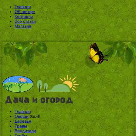
Главная
Об авторе
Контакты
Все статьи
Магазин
Главная
Овощи
0ac4ff
Деревья
Травы
Вредители
Грибы