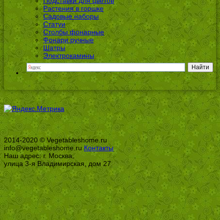
Подставки для цветов
Растения в горшке
Садовые наборы
Статуи
Столбы фонарные
Фонари ручные
Шатры
Электрокамины
2014-2020 © Vegetableshome.ru
info@vegetableshome.ru
Контакты
Наш адрес: г. Москва,
улица 3-я Владимирская, дом 27