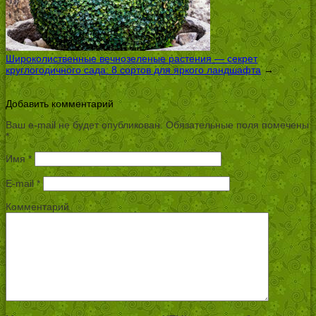
Широколиственные вечнозеленые растения — секрет
круглогодичного сада: 8 сортов для яркого ландшафта
→
Добавить комментарий
Ваш e-mail не будет опубликован.
Обязательные поля помечены
*
Имя
*
E-mail
*
Комментарий