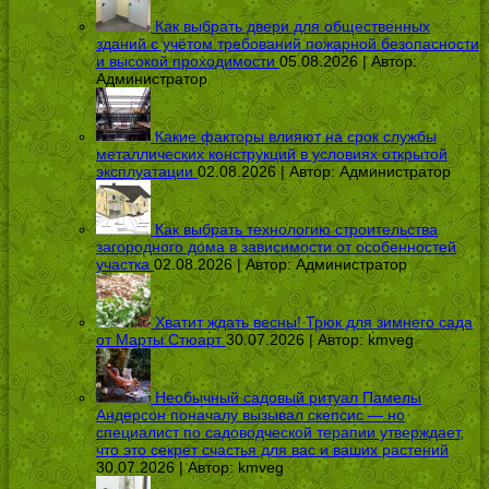
Как выбрать двери для общественных
зданий с учётом требований пожарной безопасности
и высокой проходимости
05.08.2026 | Автор:
Администратор
Какие факторы влияют на срок службы
металлических конструкций в условиях открытой
эксплуатации
02.08.2026 | Автор:
Администратор
Как выбрать технологию строительства
загородного дома в зависимости от особенностей
участка
02.08.2026 | Автор:
Администратор
Хватит ждать весны! Трюк для зимнего сада
от Марты Стюарт
30.07.2026 | Автор:
kmveg
Необычный садовый ритуал Памелы
Андерсон поначалу вызывал скепсис — но
специалист по садоводческой терапии утверждает,
что это секрет счастья для вас и ваших растений
30.07.2026 | Автор:
kmveg