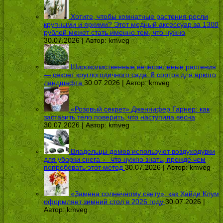
Хотите, чтобы комнатные растения росли
крупными и яркими? Этот медный аксессуар за 1300
рублей может стать именно тем, что нужно
30.07.2026 | Автор:
kmveg
Широколиственные вечнозеленые растения
— секрет круглогодичного сада: 8 сортов для яркого
ландшафта
30.07.2026 | Автор:
kmveg
«Розовый секрет» Дженнифер Гарнер: как
заставить тело поверить, что наступила весна
30.07.2026 | Автор:
kmveg
Владельцы домов используют воздуходувки
для уборки снега — что нужно знать, прежде чем
попробовать этот метод
30.07.2026 | Автор:
kmveg
«Замена солнечному свету»: как Хайди Клум
оформляет зимний стол в 2026 году
30.07.2026 |
Автор:
kmveg