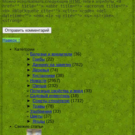
Можно использовать следующие
HTML
-теги и атрибуты:
<a
href="" title=""> <abbr title=""> <acronym title="">
<b> <blockquote cite=""> <cite> <code> <del
datetime=""> <em> <i> <q cite=""> <s> <strike>
<strong>
Наверх ↑
Категории
Болезни и вредители
(36)
►
Грибы
(22)
►
Дачнику на заметку
(782)
►
Деревья
(74)
►
Кустарники
(38)
Новости
(2957)
►
Овощи
(232)
Полезные свойства и вред
(33)
Садовый инвентарь
(18)
►
Советы строителю
(1712)
►
Травы
(78)
Удобрения
(33)
Цветы
(37)
►
Ягоды
(25)
Свежие статьи