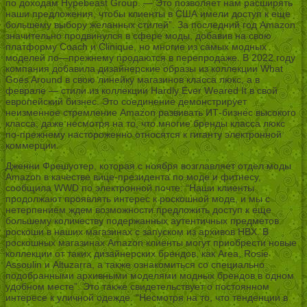
по доходам Hypebeast Group. — Это позволяет нам расширять
наши предложения, чтобы клиенты в США имели доступ к еще
большему выбору желанных стилей”. За последний год Amazon
значительно продвинулся в сфере моды, добавив на свою
платформу Coach и Clinique, но многие из самых модных
моделей по—прежнему продаются в перепродаже. В 2022 году
компания добавила дизайнерские образы из коллекции What
Goes Around в свою линейку магазинов класса люкс, а в
феврале — стили из коллекции Hardly Ever Weared It в свой
европейский бизнес. Это соединение демонстрирует
неизменное стремление Amazon развивать ИТ-бизнес высокого
класса, даже несмотря на то, что многие бренды класса люкс
по-прежнему настороженно относятся к гиганту электронной
коммерции.
Дженни Фрешуотер, которая с ноября возглавляет отдел моды
Amazon в качестве вице-президента по моде и фитнесу,
сообщила WWD по электронной почте: “Наши клиенты
продолжают проявлять интерес к роскошной моде, и мы с
нетерпением ждем возможности предложить доступ к еще
большему количеству подержанных аутентичных предметов
роскоши в наших магазинах с запуском из архивов HBX. В
роскошных магазинах Amazon клиенты могут приобрести новые
коллекции от таких дизайнерских брендов, как Area, Rosie
Assoulin и Altuzarra, а также ознакомиться со специально
подобранными архивными моделями модных брендов в одном
удобном месте”. Это также свидетельствует о постоянном
интересе к уличной одежде. “Несмотря на то, что тенденции в