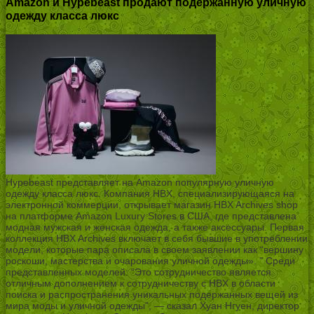
Amazon и Hypebeast продают подержанную уличную
одежду класса люкс
Hypebeast представляет на Amazon популярную уличную
одежду класса люкс. Компания HBX, специализирующаяся на
электронной коммерции, открывает магазин HBX Archives shop
на платформе Amazon Luxury Stores в США, где представлена
модная мужская и женская одежда, а также аксессуары. Первая
коллекция HBX Archives включает в себя бывшие в употреблении
модели, которые пара описала в своем заявлении как “вершину
роскоши, мастерства и очарования уличной одежды». ” Среди
представленных моделей: “Это сотрудничество является
отличным дополнением к сотрудничеству с HBX в области
поиска и распространения уникальных подержанных вещей из
мира моды и уличной одежды”, — сказал Хуан Нгуен, директор