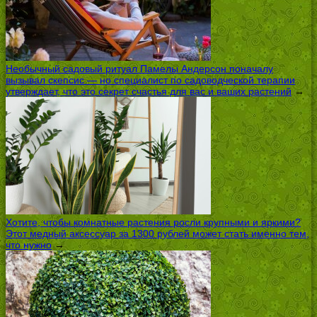
Необычный садовый ритуал Памелы Андерсон поначалу
вызывал скепсис — но специалист по садоводческой терапии
утверждает, что это секрет счастья для вас и ваших растений
→
Хотите, чтобы комнатные растения росли крупными и яркими?
Этот медный аксессуар за 1300 рублей может стать именно тем,
что нужно
→