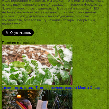
моде постоянно меняются, мы видим, что клиенты продолжают
искать вдохновение в уличной одежде”, — говорит Фрешуотер.
“Было интересно сотрудничать с Hypebeast и командой HBX
Archives, поскольку они интуитивно понимают, как сделать
уличную одежду актуальной на каждый день, помогая
покупателям Amazon luxury находить товары, которые им
понравятся”.
Похожие материалы
Хватит ждать весны! Трюк для зимнего сада от Марты Стюарт
→