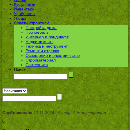
Кустарники
Инвентарь
Удобрения
Ягоды
Советы строителю
Постройка дома
Про мебель
Интерьер и ландшафт
Недвижимость
Техника и инструмент
Ремонт и отделка
Освещение и электричество
Стройматериал
Сантехника
Поиск →
Опубликовано
12.11.2024 |
Автор: Администратор
0