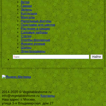
Ветки
Гамаки
Зелень
Коптильни
Мангалы
Напольные фигуры
Подставки для цветов
Растения в горшке
Садовые наборы
Статуи
Столбы фонарные
Фонари ручные
Шатры
Электрокамины
2014-2020 © Vegetableshome.ru
info@vegetableshome.ru
Контакты
Наш адрес: г. Москва,
улица 3-я Владимирская, дом 27