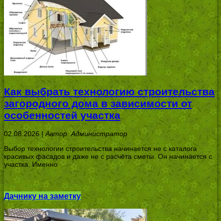
Как выбрать технологию строительства
загородного дома в зависимости от
особенностей участка
02.08.2026 |
Автор: Администратор
Выбор технологии строительства начинается не с каталога
красивых фасадов и даже не с расчёта сметы. Он начинается с
участка. Именно
Дачнику на заметку