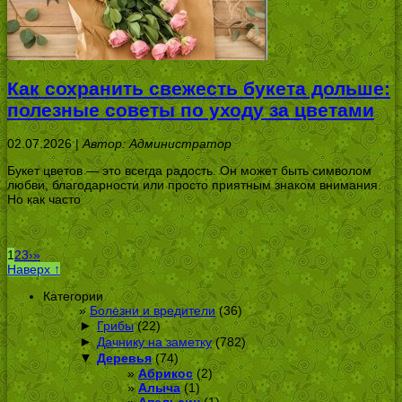
Как сохранить свежесть букета дольше:
полезные советы по уходу за цветами
02.07.2026 |
Автор: Администратор
Букет цветов — это всегда радость. Он может быть символом
любви, благодарности или просто приятным знаком внимания.
Но как часто
1
2
3
›
»
Наверх ↑
Категории
Болезни и вредители
(36)
►
Грибы
(22)
►
Дачнику на заметку
(782)
▼
Деревья
(74)
Абрикос
(2)
Алыча
(1)