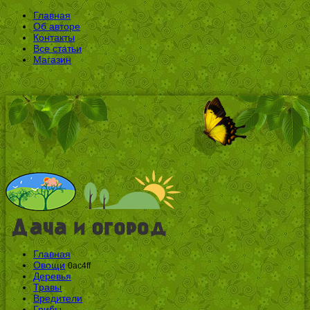
Главная
Об авторе
Контакты
Все статьи
Магазин
Главная
Овощи
0ac4ff
Деревья
Травы
Вредители
Грибы