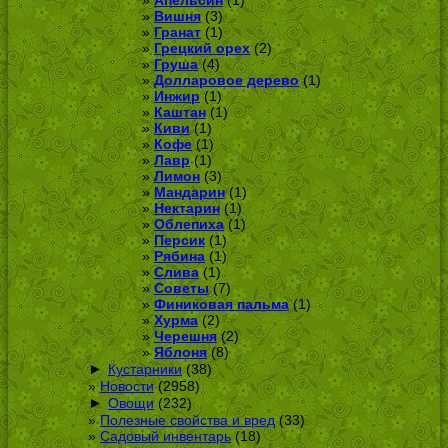
Апельсин
(1)
Вишня
(3)
Гранат
(1)
Грецкий орех
(2)
Груша
(4)
Долларовое дерево
(1)
Инжир
(1)
Каштан
(1)
Киви
(1)
Кофе
(1)
Лавр
(1)
Лимон
(3)
Мандарин
(1)
Нектарин
(1)
Облепиха
(1)
Персик
(1)
Рябина
(1)
Слива
(1)
Советы
(7)
Финиковая пальма
(1)
Хурма
(2)
Черешня
(2)
Яблоня
(8)
►
Кустарники
(38)
Новости
(2958)
►
Овощи
(232)
Полезные свойства и вред
(33)
Садовый инвентарь
(18)