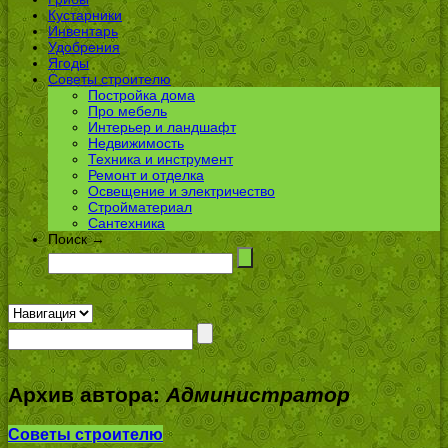
Кустарники
Инвентарь
Удобрения
Ягоды
Советы строителю
Постройка дома
Про мебель
Интерьер и ландшафт
Недвижимость
Техника и инструмент
Ремонт и отделка
Освещение и электричество
Стройматериал
Сантехника
Поиск →
Архив автора:
Администратор
Советы строителю