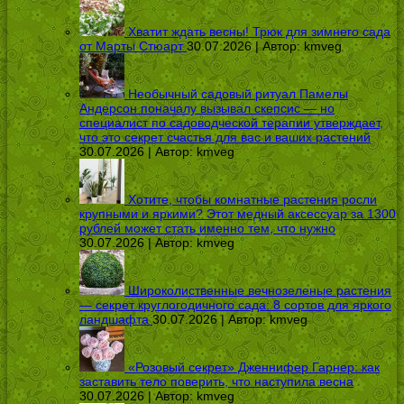
Хватит ждать весны! Трюк для зимнего сада
от Марты Стюарт
30.07.2026 | Автор:
kmveg
Необычный садовый ритуал Памелы
Андерсон поначалу вызывал скепсис — но
специалист по садоводческой терапии утверждает,
что это секрет счастья для вас и ваших растений
30.07.2026 | Автор:
kmveg
Хотите, чтобы комнатные растения росли
крупными и яркими? Этот медный аксессуар за 1300
рублей может стать именно тем, что нужно
30.07.2026 | Автор:
kmveg
Широколиственные вечнозеленые растения
— секрет круглогодичного сада: 8 сортов для яркого
ландшафта
30.07.2026 | Автор:
kmveg
«Розовый секрет» Дженнифер Гарнер: как
заставить тело поверить, что наступила весна
30.07.2026 | Автор:
kmveg