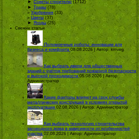
►
Советы строителю
(1712)
►
Травы
(78)
Удобрения
(33)
Цветы
(37)
►
Ягоды
(25)
Свежие статьи
Поломоечные роботы: инновации для
бизнеса и комфорта
08.08.2026 | Автор:
kmveg
Как выбрать двери для общественных
зданий с учётом требований пожарной безопасности
и высокой проходимости
05.08.2026 | Автор:
Администратор
Какие факторы влияют на срок службы
металлических конструкций в условиях открытой
эксплуатации
02.08.2026 | Автор:
Администратор
Как выбрать технологию строительства
загородного дома в зависимости от особенностей
участка
02.08.2026 | Автор:
Администратор