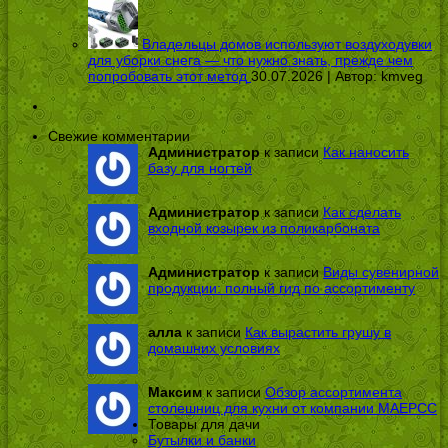
Владельцы домов используют воздуходувки
для уборки снега — что нужно знать, прежде чем
попробовать этот метод
30.07.2026 | Автор:
kmveg
Свежие комментарии
Администратор
к записи
Как наносить
базу для ногтей
Администратор
к записи
Как сделать
входной козырек из поликарбоната
Администратор
к записи
Виды сувенирной
продукции: полный гид по ассортименту
алла
к записи
Как вырастить грушу в
домашних условиях
Максим
к записи
Обзор ассортимента
столешниц для кухни от компании МАЕРСС
Товары для дачи
Бутылки и банки