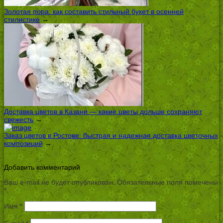
Золотая пора: как составить стильный букет в осенней
стилистике
→
Доставка цветов в Казани — какие цветы дольше сохраняют
свежесть
→
Заказ цветов в Ростове: быстрая и надежная доставка цветочных
композиций
→
Добавить комментарий
Ваш e-mail не будет опубликован.
Обязательные поля помечены
*
Имя
*