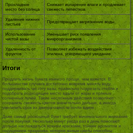
Прохладное
Снижает испарение влаги и продлевает
место без солнца
свежесть лепестков.
Удаление нижних
Предотвращает загрязнение воды.
листьев
Использование
Уменьшает риск появления
чистой вазы
микроорганизмов.
Удаленность от
Позволяет избежать воздействия
фруктов
этилена, ускоряющего увядание.
Итоги
Продлить жизнь букета намного проще, чем кажется. В
большинстве случаев достаточно вовремя менять воду,
поддерживать чистоту вазы, правильно подрезать стебли и
подобрать подходящее место вдали от жары и прямых
солнечных лучей. Такие несложные действия позволяют
сохранить свежесть цветов значительно дольше, а иногда
увеличить срок их декоративности почти вдвое.
Даже самый роскошный букет требует минимального внимания
после покупки. Несколько минут ухода раз в день помогают
дольше наслаждаться яркими красками, тонким ароматом и
ощущением праздника, которое живые цветы способны