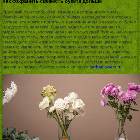
Как сохранить свежесть букета дольше
Красивый букет способен изменить настроение комнаты
буквально за несколько минут. Живые цветы делают интерьер
уютнее, становятся приятным напоминанием о важном событии
или дорогом человеке. Однако радость от подарка часто
омрачается тем, что уже через несколько дней бутоны начинают
терять упругость, листья желтеют, а вода в вазе мутнеет. На
самом деле срок жизни большинства срезанных цветов можно
заметно увеличить, если соблюдать несколько простых, но
действительно эффективных правил. Многие из них известны
профессиональным флористам, однако в повседневной жизни о
них нередко забывают. Ознакомиться с услугами доставки
цветов и сладких букетов можно на сайте
barhatflowers.ru
.