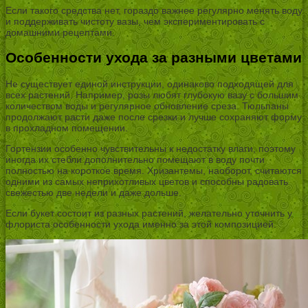
Если такого средства нет, гораздо важнее регулярно менять воду
и поддерживать чистоту вазы, чем экспериментировать с
домашними рецептами.
Особенности ухода за разными цветами
Не существует единой инструкции, одинаково подходящей для
всех растений. Например, розы любят глубокую вазу с большим
количеством воды и регулярное обновление среза. Тюльпаны
продолжают расти даже после срезки и лучше сохраняют форму
в прохладном помещении.
Гортензии особенно чувствительны к недостатку влаги, поэтому
иногда их стебли дополнительно помещают в воду почти
полностью на короткое время. Хризантемы, наоборот, считаются
одними из самых неприхотливых цветов и способны радовать
свежестью две недели и даже дольше.
Если букет состоит из разных растений, желательно уточнить у
флориста особенности ухода именно за этой композицией.