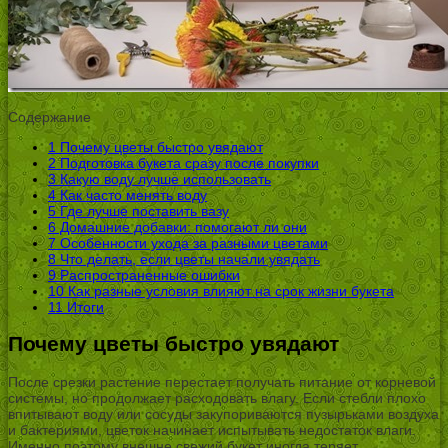
Содержание
1
Почему цветы быстро увядают
2
Подготовка букета сразу после покупки
3
Какую воду лучше использовать
4
Как часто менять воду
5
Где лучше поставить вазу
6
Домашние добавки: помогают ли они
7
Особенности ухода за разными цветами
8
Что делать, если цветы начали увядать
9
Распространенные ошибки
10
Как разные условия влияют на срок жизни букета
11
Итоги
Почему цветы быстро увядают
После срезки растение перестает получать питание от корневой
системы, но продолжает расходовать влагу. Если стебли плохо
впитывают воду или сосуды закупориваются пузырьками воздуха
и бактериями, цветок начинает испытывать недостаток влаги.
Именно поэтому внешне свежий букет иногда теряет