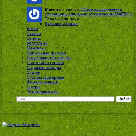
Максим
к записи
Обзор ассортимента
столешниц для кухни от компании МАЕРСС
Товары для дачи
Бутылки и банки
Ветки
Гамаки
Зелень
Коптильни
Мангалы
Напольные фигуры
Подставки для цветов
Растения в горшке
Садовые наборы
Статуи
Столбы фонарные
Фонари ручные
Шатры
Электрокамины