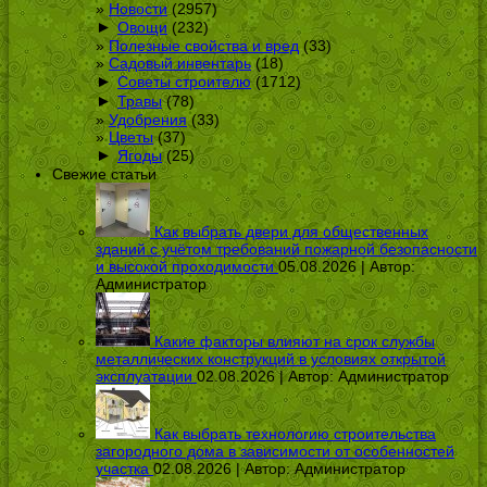
Новости
(2957)
►
Овощи
(232)
Полезные свойства и вред
(33)
Садовый инвентарь
(18)
►
Советы строителю
(1712)
►
Травы
(78)
Удобрения
(33)
Цветы
(37)
►
Ягоды
(25)
Свежие статьи
Как выбрать двери для общественных
зданий с учётом требований пожарной безопасности
и высокой проходимости
05.08.2026 | Автор:
Администратор
Какие факторы влияют на срок службы
металлических конструкций в условиях открытой
эксплуатации
02.08.2026 | Автор:
Администратор
Как выбрать технологию строительства
загородного дома в зависимости от особенностей
участка
02.08.2026 | Автор:
Администратор