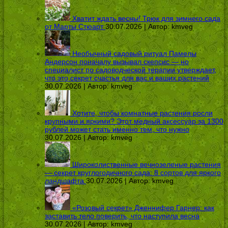
Хватит ждать весны! Трюк для зимнего сада
от Марты Стюарт
30.07.2026 | Автор:
kmveg
Необычный садовый ритуал Памелы
Андерсон поначалу вызывал скепсис — но
специалист по садоводческой терапии утверждает,
что это секрет счастья для вас и ваших растений
30.07.2026 | Автор:
kmveg
Хотите, чтобы комнатные растения росли
крупными и яркими? Этот медный аксессуар за 1300
рублей может стать именно тем, что нужно
30.07.2026 | Автор:
kmveg
Широколиственные вечнозеленые растения
— секрет круглогодичного сада: 8 сортов для яркого
ландшафта
30.07.2026 | Автор:
kmveg
«Розовый секрет» Дженнифер Гарнер: как
заставить тело поверить, что наступила весна
30.07.2026 | Автор:
kmveg