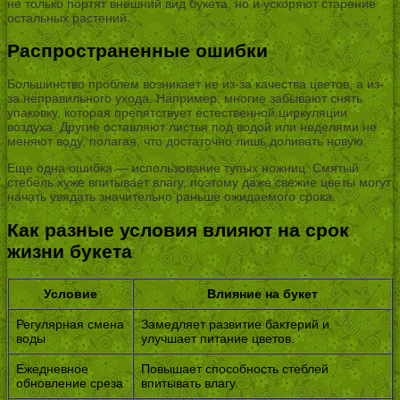
не только портят внешний вид букета, но и ускоряют старение
остальных растений.
Распространенные ошибки
Большинство проблем возникает не из-за качества цветов, а из-
за неправильного ухода. Например, многие забывают снять
упаковку, которая препятствует естественной циркуляции
воздуха. Другие оставляют листья под водой или неделями не
меняют воду, полагая, что достаточно лишь доливать новую.
Еще одна ошибка — использование тупых ножниц. Смятый
стебель хуже впитывает влагу, поэтому даже свежие цветы могут
начать увядать значительно раньше ожидаемого срока.
Как разные условия влияют на срок
жизни букета
Условие
Влияние на букет
Регулярная смена
Замедляет развитие бактерий и
воды
улучшает питание цветов.
Ежедневное
Повышает способность стеблей
обновление среза
впитывать влагу.