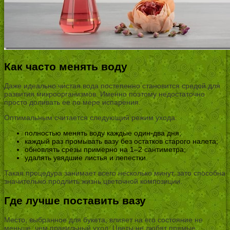
Как часто менять воду
Даже идеально чистая вода постепенно становится средой для
развития микроорганизмов. Именно поэтому недостаточно
просто доливать ее по мере испарения.
Оптимальным считается следующий режим ухода:
полностью менять воду каждые один-два дня;
каждый раз промывать вазу без остатков старого налета;
обновлять срезы примерно на 1–2 сантиметра;
удалять увядшие листья и лепестки.
Такая процедура занимает всего несколько минут, зато способна
значительно продлить жизнь цветочной композиции.
Где лучше поставить вазу
Место, выбранное для букета, влияет на его состояние не
меньше, чем правильный уход. Цветы не любят прямые