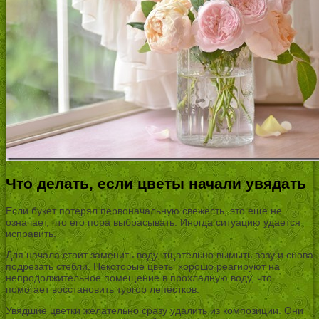
Что делать, если цветы начали увядать
Если букет потерял первоначальную свежесть, это еще не
означает, что его пора выбрасывать. Иногда ситуацию удается
исправить.
Для начала стоит заменить воду, тщательно вымыть вазу и снова
подрезать стебли. Некоторые цветы хорошо реагируют на
непродолжительное помещение в прохладную воду, что
помогает восстановить тургор лепестков.
Увядшие цветки желательно сразу удалить из композиции. Они