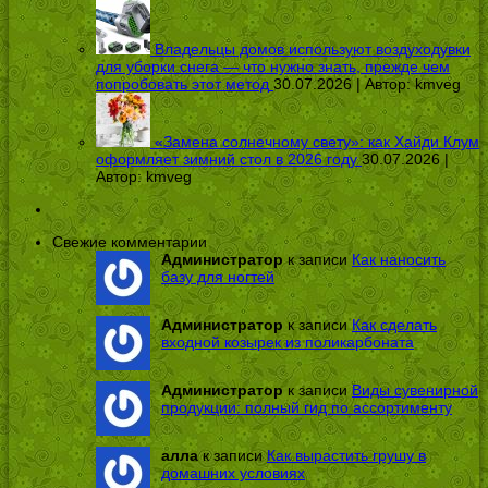
Владельцы домов используют воздуходувки
для уборки снега — что нужно знать, прежде чем
попробовать этот метод
30.07.2026 | Автор:
kmveg
«Замена солнечному свету»: как Хайди Клум
оформляет зимний стол в 2026 году
30.07.2026 |
Автор:
kmveg
Свежие комментарии
Администратор
к записи
Как наносить
базу для ногтей
Администратор
к записи
Как сделать
входной козырек из поликарбоната
Администратор
к записи
Виды сувенирной
продукции: полный гид по ассортименту
алла
к записи
Как вырастить грушу в
домашних условиях