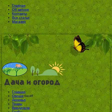
Главная
Об авторе
Контакты
Все статьи
Магазин
Главная
Овощи
0ac4ff
Деревья
Травы
Вредители
Грибы