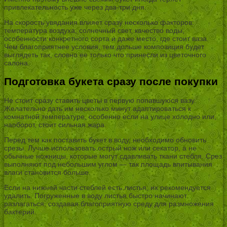
привлекательность уже через два-три дня.
На скорость увядания влияет сразу несколько факторов:
температура воздуха, солнечный свет, качество воды,
особенности конкретного сорта и даже место, где стоит ваза.
Чем благоприятнее условия, тем дольше композиция будет
выглядеть так, словно ее только что принесли из цветочного
салона.
Подготовка букета сразу после покупки
Не стоит сразу ставить цветы в первую попавшуюся вазу.
Желательно дать им несколько минут адаптироваться к
комнатной температуре, особенно если на улице холодно или,
наоборот, стоит сильная жара.
Перед тем как поставить букет в воду, необходимо обновить
срезы. Лучше использовать острый нож или секатор, а не
обычные ножницы, которые могут сдавливать ткани стебля. Срез
выполняют под небольшим углом — так площадь впитывания
влаги становится больше.
Если на нижней части стеблей есть листья, их рекомендуется
удалить. Погруженные в воду листья быстро начинают
разлагаться, создавая благоприятную среду для размножения
бактерий.