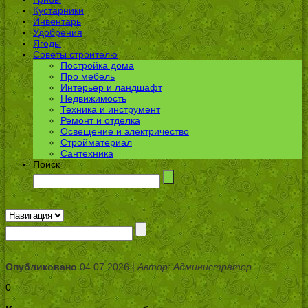
Кустарники
Инвентарь
Удобрения
Ягоды
Советы строителю
Постройка дома
Про мебель
Интерьер и ландшафт
Недвижимость
Техника и инструмент
Ремонт и отделка
Освещение и электричество
Стройматериал
Сантехника
Поиск →
Опубликовано
04.07.2026 |
Автор: Администратор
0