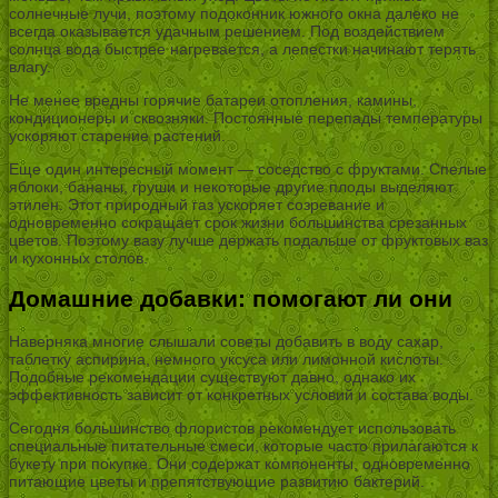
солнечные лучи, поэтому подоконник южного окна далеко не
всегда оказывается удачным решением. Под воздействием
солнца вода быстрее нагревается, а лепестки начинают терять
влагу.
Не менее вредны горячие батареи отопления, камины,
кондиционеры и сквозняки. Постоянные перепады температуры
ускоряют старение растений.
Еще один интересный момент — соседство с фруктами. Спелые
яблоки, бананы, груши и некоторые другие плоды выделяют
этилен. Этот природный газ ускоряет созревание и
одновременно сокращает срок жизни большинства срезанных
цветов. Поэтому вазу лучше держать подальше от фруктовых ваз
и кухонных столов.
Домашние добавки: помогают ли они
Наверняка многие слышали советы добавить в воду сахар,
таблетку аспирина, немного уксуса или лимонной кислоты.
Подобные рекомендации существуют давно, однако их
эффективность зависит от конкретных условий и состава воды.
Сегодня большинство флористов рекомендует использовать
специальные питательные смеси, которые часто прилагаются к
букету при покупке. Они содержат компоненты, одновременно
питающие цветы и препятствующие развитию бактерий.