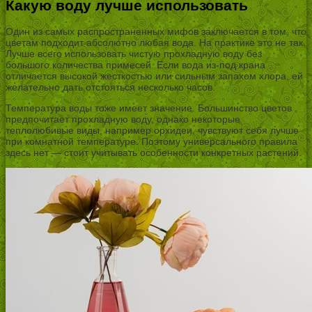
Какую воду лучше использовать
Один из самых распространенных мифов заключается в том, что
цветам подходит абсолютно любая вода. На практике это не так.
Лучше всего использовать чистую прохладную воду без
большого количества примесей. Если вода из-под крана
отличается высокой жесткостью или сильным запахом хлора, ей
желательно дать отстояться несколько часов.
Температура воды тоже имеет значение. Большинство цветов
предпочитает прохладную воду, однако некоторые
теплолюбивые виды, например орхидеи, чувствуют себя лучше
при комнатной температуре. Поэтому универсального правила
здесь нет — стоит учитывать особенности конкретных растений.