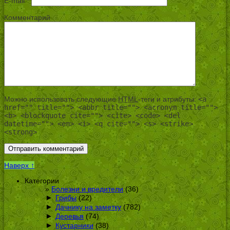
E-mail
*
Комментарий
Можно использовать следующие
HTML
-теги и атрибуты:
<a
href="" title=""> <abbr title=""> <acronym title="">
<b> <blockquote cite=""> <cite> <code> <del
datetime=""> <em> <i> <q cite=""> <s> <strike>
<strong>
Наверх ↑
Категории
Болезни и вредители
(36)
►
Грибы
(22)
►
Дачнику на заметку
(782)
►
Деревья
(74)
►
Кустарники
(38)