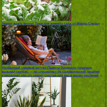
Хватит ждать весны! Трюк для зимнего сада от Марты Стюарт
→
Необычный садовый ритуал Памелы Андерсон поначалу
вызывал скепсис — но специалист по садоводческой терапии
утверждает, что это секрет счастья для вас и ваших растений
→