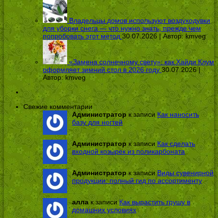
Владельцы домов используют воздуходувки
для уборки снега — что нужно знать, прежде чем
попробовать этот метод
30.07.2026 | Автор:
kmveg
«Замена солнечному свету»: как Хайди Клум
оформляет зимний стол в 2026 году
30.07.2026 |
Автор:
kmveg
Свежие комментарии
Администратор
к записи
Как наносить
базу для ногтей
Администратор
к записи
Как сделать
входной козырек из поликарбоната
Администратор
к записи
Виды сувенирной
продукции: полный гид по ассортименту
алла
к записи
Как вырастить грушу в
домашних условиях