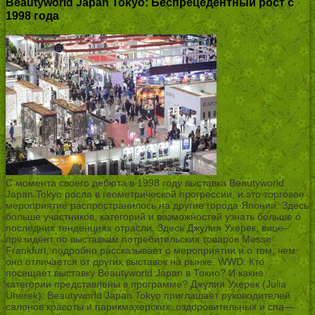
Beautyworld Japan Tokyo: Беспрецедентный рост с
1998 года
С момента своего дебюта в 1998 году выставка Beautyworld
Japan Tokyo росла в геометрической прогрессии, и это торговое
мероприятие распространилось на другие города Японии. Здесь
больше участников, категорий и возможностей узнать больше о
последних тенденциях отрасли. Здесь Джулия Ухерек, вице-
президент по выставкам потребительских товаров Messe
Frankfurt, подробно рассказывает о мероприятии и о том, чем
оно отличается от других выставок на рынке. WWD: Кто
посещает выставку Beautyworld Japan в Токио? И какие
категории представлены в программе? Джулия Ухерек (Julia
Uherek): Beautyworld Japan Tokyo приглашает руководителей
салонов красоты и парикмахерских, оздоровительных и спа—