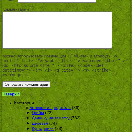
Комментарий
Можно использовать следующие
HTML
-теги и атрибуты:
<a
href="" title=""> <abbr title=""> <acronym title="">
<b> <blockquote cite=""> <cite> <code> <del
datetime=""> <em> <i> <q cite=""> <s> <strike>
<strong>
Наверх ↑
Категории
Болезни и вредители
(36)
►
Грибы
(22)
►
Дачнику на заметку
(782)
►
Деревья
(74)
►
Кустарники
(38)