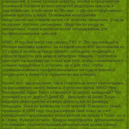
учреждений, а также салонов красоты, отелей и предприятий
розничной торговли из всех областей индустрии красоты и
оздоровления, в основном из Японии — одного из крупнейших
рынков красоты в мире. Основными категориями
представленных товаров являются эстетика, косметика, уход за
волосами, ногтями, ресницами, средства по уходу за
женщинами, кожей и косметическое оборудование для
профессиональных салонов.
WWD: И что они могут там увидеть? Ю. У.: Это крупнейшая в
Японии выставка красоты, на которой около 800 экспонентов из
10 стран и регионов представляют последние тенденции в
области красоты для каждой категории товаров. Посетители
приходят на выставку не только для того, чтобы ознакомиться с
новыми продуктами и услугами, но и для того, чтобы
усовершенствовать профессиональные методы и знания о
тенденциях в бизнесе и управленческих навыках.
Кроме того, как участники, так и посетители могут рассчитывать
на расширение своего бизнеса и сети контактов. WWD: Чем
Beautyworld Japan Tokyo отличается от других заведений? Что
отличает его от других? Джей Ю. : Beautyworld Japan Tokyo —
ведущее мероприятие в сфере красоты как по размеру
площадки, так и по количеству посетителей. С момента своей
премьеры в 1998 году она расширила свой охват за счет
проведения параллельных мероприятий не только в Токио, но и
в Осаке, Фукуоке и Нагое. Каждое мероприятие дополнительно
обслуживает соответствующие региональные рынки страны.
WWD: Какие тенденции в сфере красоты наблюдаются в