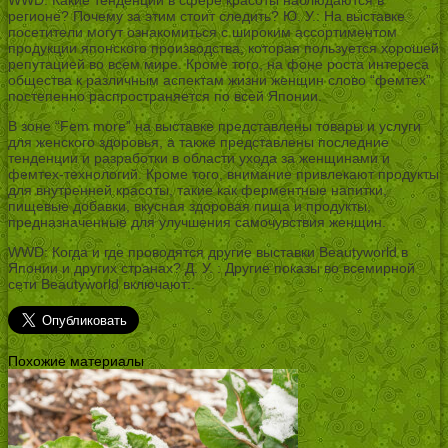
регионе? Почему за этим стоит следить? Ю. У.: На выставке
посетители могут ознакомиться с широким ассортиментом
продукции японского производства, которая пользуется хорошей
репутацией во всем мире. Кроме того, на фоне роста интереса
общества к различным аспектам жизни женщин слово “фемтех”
постепенно распространяется по всей Японии.
В зоне “Fem more” на выставке представлены товары и услуги
для женского здоровья, а также представлены последние
тенденции и разработки в области ухода за женщинами и
фемтех-технологий. Кроме того, внимание привлекают продукты
для внутренней красоты, такие как ферментные напитки,
пищевые добавки, вкусная здоровая пища и продукты,
предназначенные для улучшения самочувствия женщин.
WWD: Когда и где проводятся другие выставки Beautyworld в
Японии и других странах? Д. У. : Другие показы во всемирной
сети Beautyworld включают:.
Похожие материалы