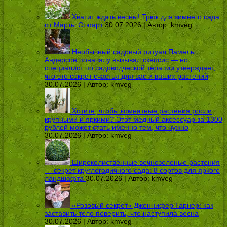
Хватит ждать весны! Трюк для зимнего сада
от Марты Стюарт
30.07.2026 | Автор:
kmveg
Необычный садовый ритуал Памелы
Андерсон поначалу вызывал скепсис — но
специалист по садоводческой терапии утверждает,
что это секрет счастья для вас и ваших растений
30.07.2026 | Автор:
kmveg
Хотите, чтобы комнатные растения росли
крупными и яркими? Этот медный аксессуар за 1300
рублей может стать именно тем, что нужно
30.07.2026 | Автор:
kmveg
Широколиственные вечнозеленые растения
— секрет круглогодичного сада: 8 сортов для яркого
ландшафта
30.07.2026 | Автор:
kmveg
«Розовый секрет» Дженнифер Гарнер: как
заставить тело поверить, что наступила весна
30.07.2026 | Автор:
kmveg