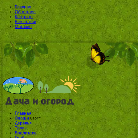
Главная
Об авторе
Контакты
Все статьи
Магазин
Главная
Овощи
0ac4ff
Деревья
Травы
Вредители
Грибы