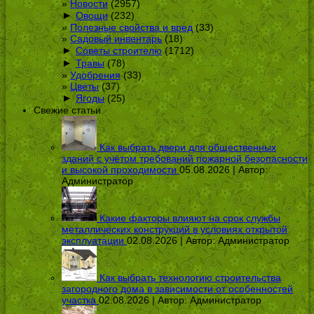
Новости
(2957)
►
Овощи
(232)
Полезные свойства и вред
(33)
Садовый инвентарь
(18)
►
Советы строителю
(1712)
►
Травы
(78)
Удобрения
(33)
Цветы
(37)
►
Ягоды
(25)
Свежие статьи
Как выбрать двери для общественных
зданий с учётом требований пожарной безопасности
и высокой проходимости
05.08.2026 | Автор:
Администратор
Какие факторы влияют на срок службы
металлических конструкций в условиях открытой
эксплуатации
02.08.2026 | Автор:
Администратор
Как выбрать технологию строительства
загородного дома в зависимости от особенностей
участка
02.08.2026 | Автор:
Администратор