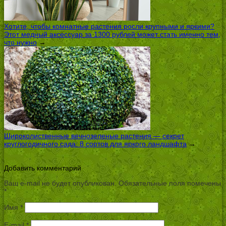
Хотите, чтобы комнатные растения росли крупными и яркими?
Этот медный аксессуар за 1300 рублей может стать именно тем,
что нужно
→
Широколиственные вечнозеленые растения — секрет
круглогодичного сада: 8 сортов для яркого ландшафта
→
Добавить комментарий
Ваш e-mail не будет опубликован.
Обязательные поля помечены
*
Имя
*
E-mail
*