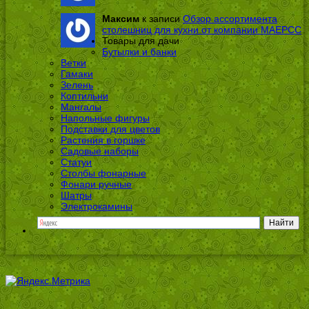
Максим
к записи
Обзор ассортимента
столешниц для кухни от компании МАЕРСС
Товары для дачи
Бутылки и банки
Ветки
Гамаки
Зелень
Коптильни
Мангалы
Напольные фигуры
Подставки для цветов
Растения в горшке
Садовые наборы
Статуи
Столбы фонарные
Фонари ручные
Шатры
Электрокамины