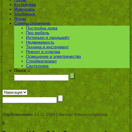
Кустарники
Инвентарь
Удобрения
Ягоды
Советы строителю
Постройка дома
Про мебель
Интерьер и ландшафт
Недвижимость
Техника и инструмент
Ремонт и отделка
Освещение и электричество
Стройматериал
Сантехника
Поиск →
Опубликовано
12.11.2024 |
Автор: Администратор
0