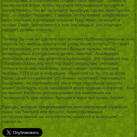
спонсорами, а спортсменки создают свои бренды. “Ценность
заключается в том, чтобы получить потрясающий продукт и
почувствовать, что вы получаете выгодную сделку, приобретая
его”, — сказал Пердомо. “Главное, чтобы клиент почувствовал
себя опытным и сообразительным. Наш тезис, лежащий в
основе Catch, заключается в том, что каждый, кто покупает
продукт, должен платить.
Почему бы нам не сделать этот момент особенно приятным и не
вернуть что-нибудь покупателю сразу после оплаты? Это дает
им ощущение, что они получают больше пользы, чтобы
возвращаться и продолжать делать покупки”. Анализируя
потребительские настроения и прогнозируя, что принесет год,
Пердомо сказал, что этот год будет непростым, учитывая
геополитические проблемы, предстоящие президентские
выборы 2024 года и инфляцию. Несмотря на то, что красота
была одной из наиболее устойчивых категорий, переживших
пандемию, он прогнозирует, что в этом году рынок красоты
может ослабнуть из-за ожидаемой консолидации в отрасли., Тем
не менее, Perdomo рассматривает эти изменения как
“возможность для лучших брендов в мире построить бизнес.
Бренды, которые придерживаются многоканальной стратегии,
такие как Sephora или Amazon, ориентированные
непосредственно на потребителя, окажутся в выигрыше”, —
сказал он.