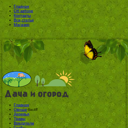
Главная
Об авторе
Контакты
Все статьи
Магазин
Главная
Овощи
0ac4ff
Деревья
Травы
Вредители
Грибы