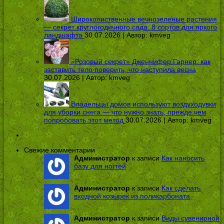
Широколиственные вечнозеленые растения
— секрет круглогодичного сада: 8 сортов для яркого
ландшафта
30.07.2026 | Автор:
kmveg
«Розовый секрет» Дженнифер Гарнер: как
заставить тело поверить, что наступила весна
30.07.2026 | Автор:
kmveg
Владельцы домов используют воздуходувки
для уборки снега — что нужно знать, прежде чем
попробовать этот метод
30.07.2026 | Автор:
kmveg
Свежие комментарии
Администратор
к записи
Как наносить
базу для ногтей
Администратор
к записи
Как сделать
входной козырек из поликарбоната
Администратор
к записи
Виды сувенирной