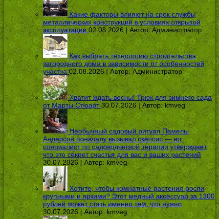
Какие факторы влияют на срок службы
металлических конструкций в условиях открытой
эксплуатации
02.08.2026 | Автор:
Администратор
Как выбрать технологию строительства
загородного дома в зависимости от особенностей
участка
02.08.2026 | Автор:
Администратор
Хватит ждать весны! Трюк для зимнего сада
от Марты Стюарт
30.07.2026 | Автор:
kmveg
Необычный садовый ритуал Памелы
Андерсон поначалу вызывал скепсис — но
специалист по садоводческой терапии утверждает,
что это секрет счастья для вас и ваших растений
30.07.2026 | Автор:
kmveg
Хотите, чтобы комнатные растения росли
крупными и яркими? Этот медный аксессуар за 1300
рублей может стать именно тем, что нужно
30.07.2026 | Автор:
kmveg