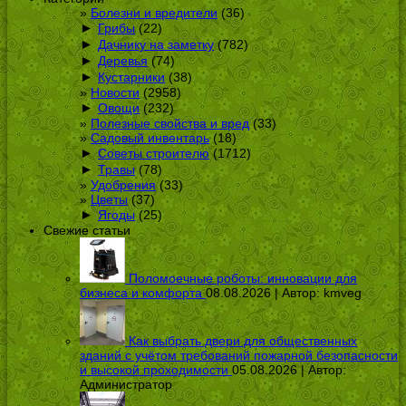
Болезни и вредители
(36)
►
Грибы
(22)
►
Дачнику на заметку
(782)
►
Деревья
(74)
►
Кустарники
(38)
Новости
(2958)
►
Овощи
(232)
Полезные свойства и вред
(33)
Садовый инвентарь
(18)
►
Советы строителю
(1712)
►
Травы
(78)
Удобрения
(33)
Цветы
(37)
►
Ягоды
(25)
Свежие статьи
Поломоечные роботы: инновации для
бизнеса и комфорта
08.08.2026 | Автор:
kmveg
Как выбрать двери для общественных
зданий с учётом требований пожарной безопасности
и высокой проходимости
05.08.2026 | Автор:
Администратор