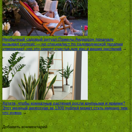
Необычный садовый ритуал Памелы Андерсон поначалу
вызывал скепсис — но специалист по садоводческой терапии
утверждает, что это секрет счастья для вас и ваших растений
→
Хотите, чтобы комнатные растения росли крупными и яркими?
Этот медный аксессуар за 1300 рублей может стать именно тем,
что нужно
→
Добавить комментарий