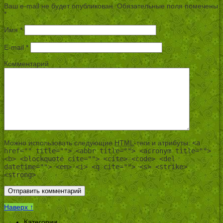
Ваш e-mail не будет опубликован.
Обязательные поля помечены
*
Имя
*
E-mail
*
Комментарий
Можно использовать следующие
HTML
-теги и атрибуты:
<a
href="" title=""> <abbr title=""> <acronym title="">
<b> <blockquote cite=""> <cite> <code> <del
datetime=""> <em> <i> <q cite=""> <s> <strike>
<strong>
Наверх ↑
Категории