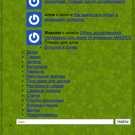
продукции: полный гид по ассортименту
алла
к записи
Как вырастить грушу в
домашних условиях
Максим
к записи
Обзор ассортимента
столешниц для кухни от компании МАЕРСС
Товары для дачи
Бутылки и банки
Ветки
Гамаки
Зелень
Коптильни
Мангалы
Напольные фигуры
Подставки для цветов
Растения в горшке
Садовые наборы
Статуи
Столбы фонарные
Фонари ручные
Шатры
Электрокамины