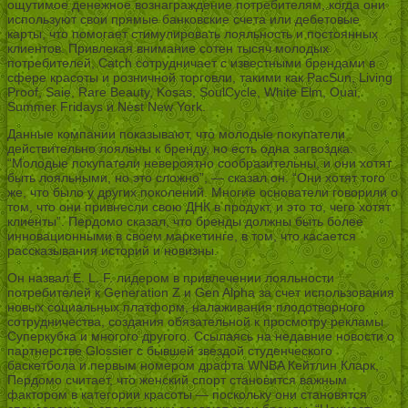
ощутимое денежное вознаграждение потребителям, когда они
используют свои прямые банковские счета или дебетовые
карты, что помогает стимулировать лояльность и постоянных
клиентов. Привлекая внимание сотен тысяч молодых
потребителей, Catch сотрудничает с известными брендами в
сфере красоты и розничной торговли, такими как PacSun, Living
Proof, Saie, Rare Beauty, Kosas, SoulCycle, White Elm, Ouai,
Summer Fridays и Nest New York.
Данные компании показывают, что молодые покупатели
действительно лояльны к бренду, но есть одна загвоздка.
“Молодые покупатели невероятно сообразительны, и они хотят
быть лояльными, но это сложно”, — сказал он. “Они хотят того
же, что было у других поколений. Многие основатели говорили о
том, что они привнесли свою ДНК в продукт, и это то, чего хотят
клиенты”. Пердомо сказал, что бренды должны быть более
инновационными в своем маркетинге, в том, что касается
рассказывания историй и новизны.
Он назвал E. L. F. лидером в привлечении лояльности
потребителей к Generation Z и Gen Alpha за счет использования
новых социальных платформ, налаживания плодотворного
сотрудничества, создания обязательной к просмотру рекламы
Суперкубка и многого другого. Ссылаясь на недавние новости о
партнерстве Glossier с бывшей звездой студенческого
баскетбола и первым номером драфта WNBA Кейтлин Кларк,
Пердомо считает, что женский спорт становится важным
фактором в категории красоты — поскольку они становятся