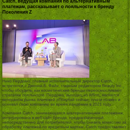
Catch, ведущая компания по альтернативным
платежам, рассказывает о лояльности к бренду
Поколения Z
Нико Пердомо, главный исполнительный директор Catch,
встретился с Дженни Б. Файн, главным редактором Beauty Inc.,
чтобы обсудить, как косметические бренды переосмысливают
стратегии лояльности. Пердомо, выходец из Affirm, является
ветераном рынка платежей «Покупай сейчас, плати позже» и
основал свою компанию во время пандемии в 2021 году.
Компания Catch, занимающаяся альтернативными платежами,
интегрирована в веб-сайт бренда, предназначенный
непосредственно для потребителей, чтобы снизить комиссию за
обработку платежей по кредитным картам. Catch предоставляет