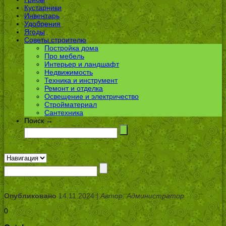
Кустарники
Инвентарь
Удобрения
Ягоды
Советы строителю
Постройка дома
Про мебель
Интерьер и ландшафт
Недвижимость
Техника и инструмент
Ремонт и отделка
Освещение и электричество
Стройматериал
Сантехника
Поиск →
Опубликовано
14.11.2024 |
Автор: Администратор
0