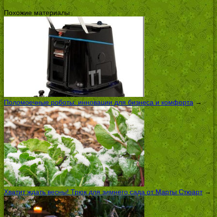
Похожие материалы
Поломоечные роботы: инновации для бизнеса и комфорта
→
Хватит ждать весны! Трюк для зимнего сада от Марты Стюарт
→