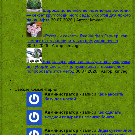
Широколиственные вечнозеленые растения
— секрет круглогодичного сада: 8 сортов для яркого
ландшафта
30.07.2026 | Автор:
kmveg
«Розовый секрет» Дженнифер Гарнер: как
заставить тело поверить, что наступила весна
30.07.2026 | Автор:
kmveg
Владельцы домов используют воздуходувки
для уборки снега — что нужно знать, прежде чем
попробовать этот метод
30.07.2026 | Автор:
kmveg
Свежие комментарии
Администратор
к записи
Как наносить
базу для ногтей
Администратор
к записи
Как сделать
входной козырек из поликарбоната
Администратор
к записи
Виды сувенирной
продукции: полный гид по ассортименту