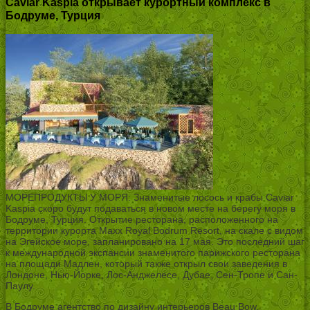
Caviar Kaspia открывает курортный комплекс в
Бодруме, Турция
МОРЕПРОДУКТЫ У МОРЯ: Знаменитые лосось и крабы Caviar
Kaspia скоро будут подаваться в новом месте на берегу моря в
Бодруме, Турция. Открытие ресторана, расположенного на
территории курорта Maxx Royal Bodrum Resort, на скале с видом
на Эгейское море, запланировано на 17 мая. Это последний шаг
к международной экспансии знаменитого парижского ресторана
на площади Мадлен, который также открыл свои заведения в
Лондоне, Нью-Йорке, Лос-Анджелесе, Дубае, Сен-Тропе и Сан-
Паулу.
В Бодруме агентство по дизайну интерьеров Beau Bow,