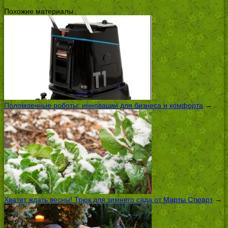
Похожие материалы
Поломоечные роботы: инновации для бизнеса и комфорта
→
Хватит ждать весны! Трюк для зимнего сада от Марты Стюарт
→