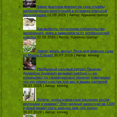
Какие факторы влияют на срок службы
металлических конструкций в условиях открытой
эксплуатации
02.08.2026 | Автор:
Администратор
Как выбрать технологию строительства
загородного дома в зависимости от особенностей
участка
02.08.2026 | Автор:
Администратор
Хватит ждать весны! Трюк для зимнего сада
от Марты Стюарт
30.07.2026 | Автор:
kmveg
Необычный садовый ритуал Памелы
Андерсон поначалу вызывал скепсис — но
специалист по садоводческой терапии утверждает,
что это секрет счастья для вас и ваших растений
30.07.2026 | Автор:
kmveg
Хотите, чтобы комнатные растения росли
крупными и яркими? Этот медный аксессуар за 1300
рублей может стать именно тем, что нужно
30.07.2026 | Автор:
kmveg