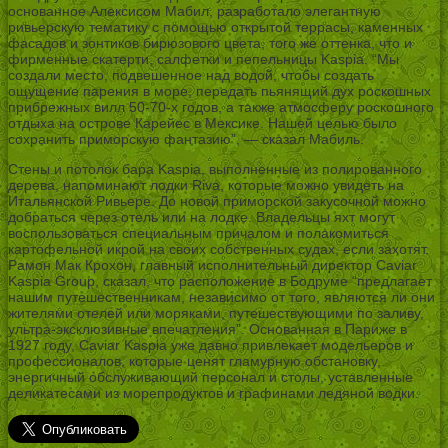
основанное Алексисом Мабил, разработало элегантную
ривьерскую тематику с помощью открытой террасы, каменных
фасадов и зонтиков бирюзового цвета, того же оттенка, что и
фирменные скатерти, салфетки и пепельницы Kaspia. “Мы
создали место, подвешенное над водой, чтобы создать
ощущение парения в море, передать пьянящий дух роскошных
прибрежных вилл 50-70-х годов, а также атмосферу роскошного
отдыха на острове Карейес в Мексике. Нашей целью было
сохранить приморскую фантазию”, — сказал Мабиль.
Стены и потолок бара Kaspia, выполненные из полированного
дерева, напоминают лодки Riva, которые можно увидеть на
Итальянской Ривьере. До новой приморской закусочной можно
добраться через отель или на лодке. Владельцы яхт могут
воспользоваться специальным причалом и полакомиться
картофельной икрой на своих собственных судах, если захотят.
Рамон Мак Крохон, главный исполнительный директор Caviar
Kaspia Group, сказал, что расположение в Бодруме “предлагает
нашим путешественникам, независимо от того, являются ли они
жителями отелей или моряками, путешествующими по заливу,
ультра-эксклюзивные впечатления”. Основанная в Париже в
1927 году, Caviar Kaspia уже давно привлекает модельеров и
профессионалов, которые ценят гламурную обстановку,
энергичный обслуживающий персонал и столы, уставленные
деликатесами из морепродуктов и графинами ледяной водки.