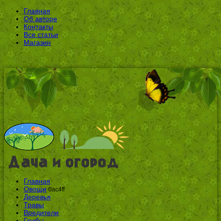
Главная
Об авторе
Контакты
Все статьи
Магазин
Главная
Овощи
0ac4ff
Деревья
Травы
Вредители
Грибы