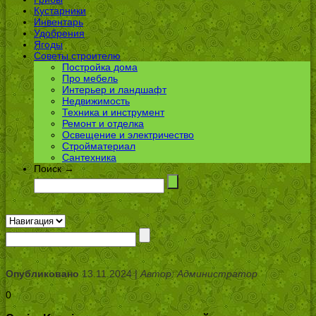
Кустарники
Инвентарь
Удобрения
Ягоды
Советы строителю
Постройка дома
Про мебель
Интерьер и ландшафт
Недвижимость
Техника и инструмент
Ремонт и отделка
Освещение и электричество
Стройматериал
Сантехника
Поиск →
Опубликовано
13.11.2024 |
Автор: Администратор
0