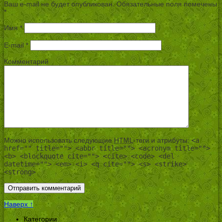
Ваш e-mail не будет опубликован.
Обязательные поля помечены
*
Имя
*
E-mail
*
Комментарий
Можно использовать следующие
HTML
-теги и атрибуты:
<a
href="" title=""> <abbr title=""> <acronym title="">
<b> <blockquote cite=""> <cite> <code> <del
datetime=""> <em> <i> <q cite=""> <s> <strike>
<strong>
Наверх ↑
Категории