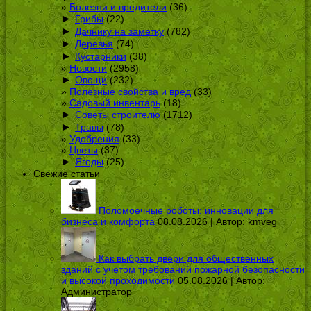
Болезни и вредители
(36)
►
Грибы
(22)
►
Дачнику на заметку
(782)
►
Деревья
(74)
►
Кустарники
(38)
Новости
(2958)
►
Овощи
(232)
Полезные свойства и вред
(33)
Садовый инвентарь
(18)
►
Советы строителю
(1712)
►
Травы
(78)
Удобрения
(33)
Цветы
(37)
►
Ягоды
(25)
Свежие статьи
Поломоечные роботы: инновации для
бизнеса и комфорта
08.08.2026 | Автор:
kmveg
Как выбрать двери для общественных
зданий с учётом требований пожарной безопасности
и высокой проходимости
05.08.2026 | Автор:
Администратор