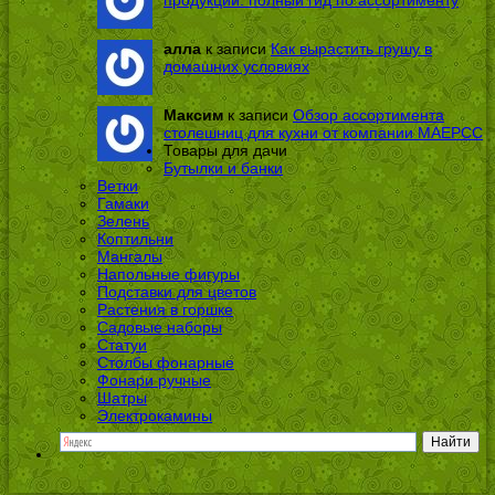
алла
к записи
Как вырастить грушу в
домашних условиях
Максим
к записи
Обзор ассортимента
столешниц для кухни от компании МАЕРСС
Товары для дачи
Бутылки и банки
Ветки
Гамаки
Зелень
Коптильни
Мангалы
Напольные фигуры
Подставки для цветов
Растения в горшке
Садовые наборы
Статуи
Столбы фонарные
Фонари ручные
Шатры
Электрокамины