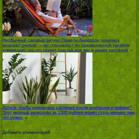
Необычный садовый ритуал Памелы Андерсон поначалу
вызывал скепсис — но специалист по садоводческой терапии
утверждает, что это секрет счастья для вас и ваших растений
→
Хотите, чтобы комнатные растения росли крупными и яркими?
Этот медный аксессуар за 1300 рублей может стать именно тем,
что нужно
→
Добавить комментарий