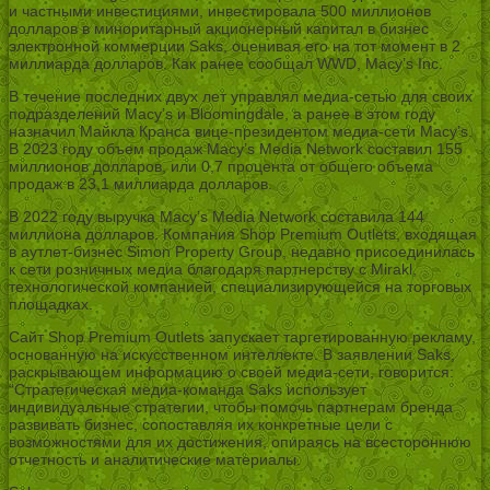
и частными инвестициями, инвестировала 500 миллионов
долларов в миноритарный акционерный капитал в бизнес
электронной коммерции Saks, оценивая его на тот момент в 2
миллиарда долларов. Как ранее сообщал WWD, Macy’s Inc.
В течение последних двух лет управлял медиа-сетью для своих
подразделений Macy’s и Bloomingdale, а ранее в этом году
назначил Майкла Кранса вице-президентом медиа-сети Macy’s.
В 2023 году объем продаж Macy’s Media Network составил 155
миллионов долларов, или 0,7 процента от общего объема
продаж в 23,1 миллиарда долларов.
В 2022 году выручка Macy’s Media Network составила 144
миллиона долларов. Компания Shop Premium Outlets, входящая
в аутлет-бизнес Simon Property Group, недавно присоединилась
к сети розничных медиа благодаря партнерству с Mirakl,
технологической компанией, специализирующейся на торговых
площадках.
Сайт Shop Premium Outlets запускает таргетированную рекламу,
основанную на искусственном интеллекте. В заявлении Saks,
раскрывающем информацию о своей медиа-сети, говорится:
“Стратегическая медиа-команда Saks использует
индивидуальные стратегии, чтобы помочь партнерам бренда
развивать бизнес, сопоставляя их конкретные цели с
возможностями для их достижения, опираясь на всестороннюю
отчетность и аналитические материалы.