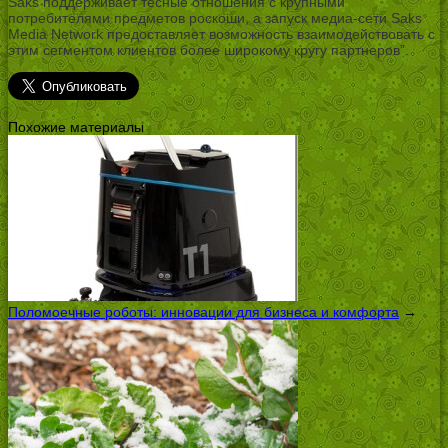
Saks поддерживает тесные отношения с крупными
потребителями предметов роскоши, а запуск медиа-сети Saks
Media Network предоставляет возможность взаимодействовать с
этим сегментом клиентов более широкому кругу партнеров”.
Похожие материалы
Поломоечные роботы: инновации для бизнеса и комфорта
→