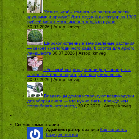
Хотите, чтобы комнатные растения росли
крупными и яркими? Этот медный аксессуар за 1300
рублей может стать именно тем, что нужно
30.07.2026 | Автор:
kmveg
Широколиственные вечнозеленые растения
— секрет круглогодичного сада: 8 сортов для яркого
ландшафта
30.07.2026 | Автор:
kmveg
«Розовый секрет» Дженнифер Гарнер: как
заставить тело поверить, что наступила весна
30.07.2026 | Автор:
kmveg
Владельцы домов используют воздуходувки
для уборки снега — что нужно знать, прежде чем
попробовать этот метод
30.07.2026 | Автор:
kmveg
Свежие комментарии
Администратор
к записи
Как наносить
базу для ногтей