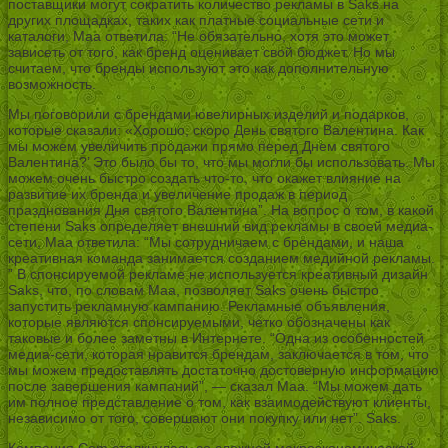
поставщики могут сократить количество рекламы в Saks на
других площадках, таких как платные социальные сети и
каталоги, Maa ответила: “Не обязательно, хотя это может
зависеть от того, как бренд оценивает свой бюджет. Но мы
считаем, что бренды используют это как дополнительную
возможность.
Мы поговорили с брендами ювелирных изделий и подарков,
которые сказали: «Хорошо, скоро День святого Валентина. Как
мы можем увеличить продажи прямо перед Днем святого
Валентина?’ Это было бы то, что мы могли бы использовать. Мы
можем очень быстро создать что-то, что окажет влияние на
развитие их бренда и увеличение продаж в период
празднования Дня святого Валентина”. На вопрос о том, в какой
степени Saks определяет внешний вид рекламы в своей медиа-
сети, Маа ответила: “Мы сотрудничаем с брендами, и наша
креативная команда занимается созданием медийной рекламы.
” В спонсируемой рекламе не используется креативный дизайн
Saks, что, по словам Maa, позволяет Saks очень быстро
запустить рекламную кампанию. Рекламные объявления,
которые являются спонсируемыми, четко обозначены как
таковые и более заметны в Интернете. “Одна из особенностей
медиа-сети, которая нравится брендам, заключается в том, что
мы можем предоставлять достаточно достоверную информацию
после завершения кампаний”, — сказал Маа. “Мы можем дать
им полное представление о том, как взаимодействуют клиенты,
независимо от того, совершают они покупку или нет”. Saks.
Компания Com столкнулась со сложной макроэкономической