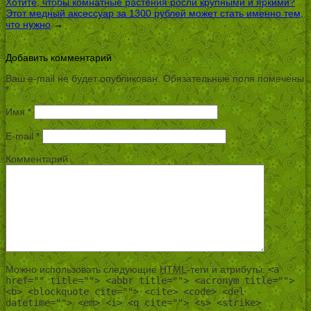
Хотите, чтобы комнатные растения росли крупными и яркими?
Этот медный аксессуар за 1300 рублей может стать именно тем,
что нужно
→
Добавить комментарий
Ваш e-mail не будет опубликован.
Обязательные поля помечены
*
Имя
*
E-mail
*
Комментарий
Можно использовать следующие
HTML
-теги и атрибуты:
<a
href="" title=""> <abbr title=""> <acronym title="">
<b> <blockquote cite=""> <cite> <code> <del
datetime=""> <em> <i> <q cite=""> <s> <strike>