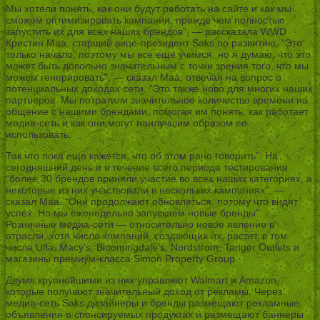
Мы хотели понять, как они будут работать на сайте и как мы
сможем оптимизировать кампании, прежде чем полностью
запустить их для всех наших брендов”, — рассказала WWD
Кристин Маа, старший вице-президент Saks по развитию. “Это
только начало, поэтому мы все еще учимся, но я думаю, что это
может быть довольно значительным с точки зрения того, что мы
можем генерировать”, — сказал Маа, отвечая на вопрос о
потенциальных доходах сети. “Это также ново для многих наших
партнеров. Мы потратили значительное количество времени на
общение с нашими брендами, помогая им понять, как работает
медиа-сеть и как они могут наилучшим образом ее
использовать.
Так что пока еще кажется, что об этом рано говорить”. На
сегодняшний день и в течение всего периода тестирования
“более 30 брендов приняли участие во всех наших категориях, а
некоторые из них участвовали в нескольких кампаниях”, —
сказал Маа. “Они продолжают обновляться, потому что видят
успех. Но мы еженедельно запускаем новые бренды”.
Розничные медиа-сети — относительно новое явление в
отрасли, хотя число компаний, создающих их, растет, в том
числе Ulta, Macy’s, Bloomingdale’s, Nordstrom, Tanger Outlets и
магазины премиум-класса Simon Property Group.
Двумя крупнейшими из них управляют Walmart и Amazon,
которые получают значительный доход от рекламы. Через
медиа-сеть Saks дизайнеры и бренды размещают рекламные
объявления о спонсируемых продуктах и размещают баннеры