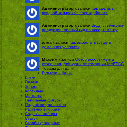
Администратор
к записи
Как сделать
входной козырек из поликарбоната
Администратор
к записи
Виды сувенирной
продукции: полный гид по ассортименту
алла
к записи
Как вырастить грушу в
домашних условиях
Максим
к записи
Обзор ассортимента
столешниц для кухни от компании МАЕРСС
Товары для дачи
Бутылки и банки
Ветки
Гамаки
Зелень
Коптильни
Мангалы
Напольные фигуры
Подставки для цветов
Растения в горшке
Садовые наборы
Статуи
Столбы фонарные