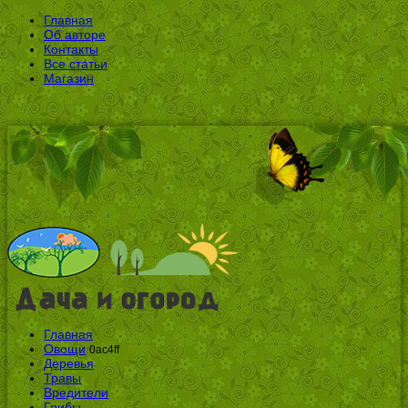
Главная
Об авторе
Контакты
Все статьи
Магазин
Главная
Овощи
0ac4ff
Деревья
Травы
Вредители
Грибы