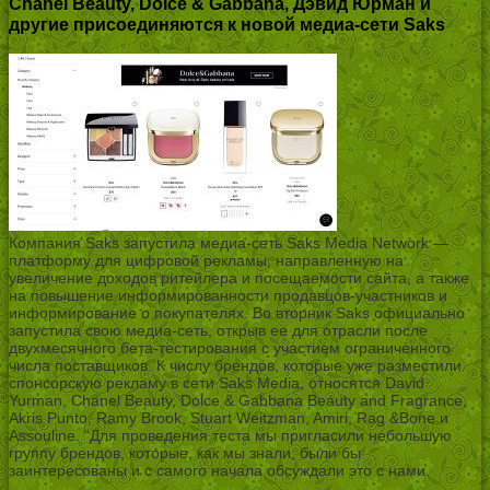
Chanel Beauty, Dolce & Gabbana, Дэвид Юрман и
другие присоединяются к новой медиа-сети Saks
Компания Saks запустила медиа-сеть Saks Media Network —
платформу для цифровой рекламы, направленную на
увеличение доходов ритейлера и посещаемости сайта, а также
на повышение информированности продавцов-участников и
информирование о покупателях. Во вторник Saks официально
запустила свою медиа-сеть, открыв ее для отрасли после
двухмесячного бета-тестирования с участием ограниченного
числа поставщиков. К числу брендов, которые уже разместили
спонсорскую рекламу в сети Saks Media, относятся David
Yurman, Chanel Beauty, Dolce & Gabbana Beauty and Fragrance,
Akris Punto, Ramy Brook, Stuart Weitzman, Amiri, Rag &Bone и
Assouline. “Для проведения теста мы пригласили небольшую
группу брендов, которые, как мы знали, были бы
заинтересованы и с самого начала обсуждали это с нами.