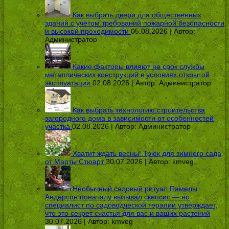
Как выбрать двери для общественных
зданий с учётом требований пожарной безопасности
и высокой проходимости
05.08.2026 | Автор:
Администратор
Какие факторы влияют на срок службы
металлических конструкций в условиях открытой
эксплуатации
02.08.2026 | Автор:
Администратор
Как выбрать технологию строительства
загородного дома в зависимости от особенностей
участка
02.08.2026 | Автор:
Администратор
Хватит ждать весны! Трюк для зимнего сада
от Марты Стюарт
30.07.2026 | Автор:
kmveg
Необычный садовый ритуал Памелы
Андерсон поначалу вызывал скепсис — но
специалист по садоводческой терапии утверждает,
что это секрет счастья для вас и ваших растений
30.07.2026 | Автор:
kmveg