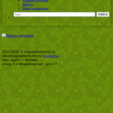
Фонари ручные
Шатры
Электрокамины
2014-2020 © Vegetableshome.ru
info@vegetableshome.ru
Контакты
Наш адрес: г. Москва,
улица 3-я Владимирская, дом 27