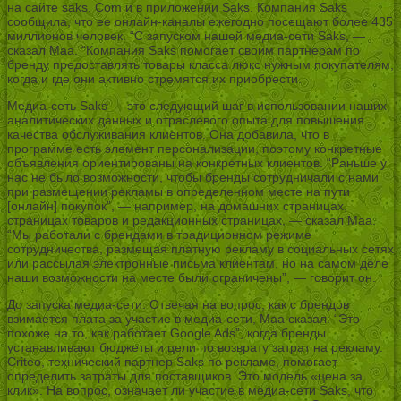
на сайте saks. Com и в приложении Saks. Компания Saks
сообщила, что ее онлайн-каналы ежегодно посещают более 435
миллионов человек. “С запуском нашей медиа-сети Saks, —
сказал Маа. “Компания Saks помогает своим партнерам по
бренду предоставлять товары класса люкс нужным покупателям,
когда и где они активно стремятся их приобрести.
Медиа-сеть Saks — это следующий шаг в использовании наших
аналитических данных и отраслевого опыта для повышения
качества обслуживания клиентов. Она добавила, что в
программе есть элемент персонализации, поэтому конкретные
объявления ориентированы на конкретных клиентов. “Раньше у
нас не было возможности, чтобы бренды сотрудничали с нами
при размещении рекламы в определенном месте на пути
[онлайн] покупок”, — например, на домашних страницах,
страницах товаров и редакционных страницах, — сказал Маа.
“Мы работали с брендами в традиционном режиме
сотрудничества, размещая платную рекламу в социальных сетях
или рассылая электронные письма клиентам, но на самом деле
наши возможности на месте были ограничены”, — говорит он.
До запуска медиа-сети. Отвечая на вопрос, как с брендов
взимается плата за участие в медиа-сети, Маа сказал: “Это
похоже на то, как работает Google Ads”, когда бренды
устанавливают бюджеты и цели по возврату затрат на рекламу.
Criteo, технический партнер Saks по рекламе, помогает
определить затраты для поставщиков. Это модель «цена за
клик». На вопрос, означает ли участие в медиа-сети Saks, что