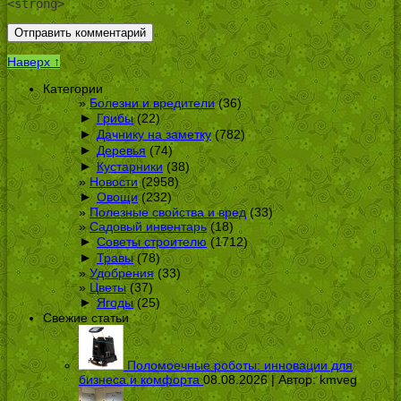
<strong>
Наверх ↑
Категории
Болезни и вредители
(36)
►
Грибы
(22)
►
Дачнику на заметку
(782)
►
Деревья
(74)
►
Кустарники
(38)
Новости
(2958)
►
Овощи
(232)
Полезные свойства и вред
(33)
Садовый инвентарь
(18)
►
Советы строителю
(1712)
►
Травы
(78)
Удобрения
(33)
Цветы
(37)
►
Ягоды
(25)
Свежие статьи
Поломоечные роботы: инновации для
бизнеса и комфорта
08.08.2026 | Автор:
kmveg