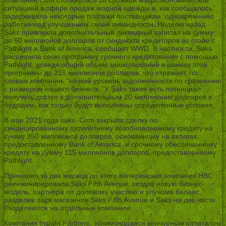
ситуацией в сфере продаж модной одежды и, как сообщалось,
задерживала некоторые платежи поставщикам, одновременно
работая над улучшением своей ликвидности. Неделю назад
Saks привлекла дополнительный ликвидный капитал на сумму
до 60 миллионов долларов от синдиката кредиторов во главе с
Pathlight и Bank of America, сообщает WWD. В частности, Saks
расширила свою программу срочного кредитования с помощью
Pathlight, доведя общий объем заимствований в рамках этой
программы до 215 миллионов долларов, что отражает, по
словам компании, “низкий уровень задолженности по сравнению
с размером нашего бизнеса. ”У Saks также есть потенциал
получить доступ к дополнительным 20 миллионам долларов в
будущем, как только будут выполнены определенные условия.
В мае 2021 года saks. Com закрыла сделку по
синдицированному пятилетнему возобновляемому кредиту на
сумму 350 миллионов долларов, основанному на активах,
предоставленному Bank of America, и срочному обеспеченному
кредиту на сумму 115 миллионов долларов, предоставленному
Pathlight.
Примерно за два месяца до этого материнская компания HBC
реинжинирировала Saks Fifth Avenue, создав новую бизнес-
модель, партнера по долевому участию и улучшив баланс,
разделив парк магазинов Saks Fifth Avenue и Saks на две части.
Разделяются на отдельные компании.
Компания Insight Partners, занимающаяся венчурным капиталом