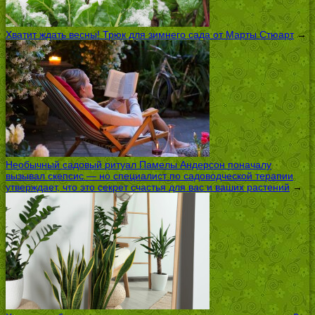
Хватит ждать весны! Трюк для зимнего сада от Марты Стюарт
→
Необычный садовый ритуал Памелы Андерсон поначалу
вызывал скепсис — но специалист по садоводческой терапии
утверждает, что это секрет счастья для вас и ваших растений
→