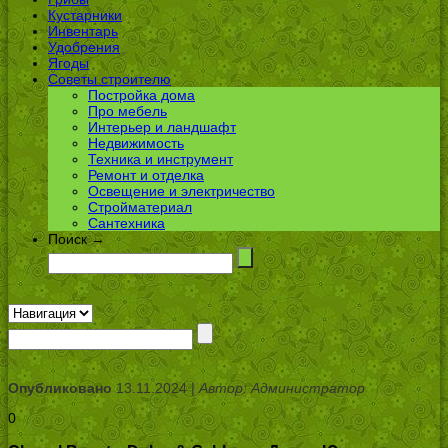
Кустарники
Инвентарь
Удобрения
Ягоды
Советы строителю
Постройка дома
Про мебель
Интерьер и ландшафт
Недвижимость
Техника и инструмент
Ремонт и отделка
Освещение и электричество
Стройматериал
Сантехника
Поиск →
Опубликовано
13.11.2024 |
Автор: Администратор
0