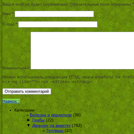
Ваш e-mail не будет опубликован.
Обязательные поля помечены
*
Имя
*
E-mail
*
Комментарий
Можно использовать следующие
HTML
-теги и атрибуты:
<a href
<i> <q cite=""> <s> <strike> <strong>
Наверх ↑
Категории
Болезни и вредители
(36)
►
Грибы
(22)
▼
Дачнику на заметку
(782)
Теплицы
(10)