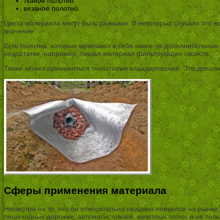
тканое полотно
вязаное полотно.
Цвета материала могут быть разными. В некоторых случаях это в
значение.
Есть полотна, которые включают в себя какие-то дополнительны
недостатки, например, лишая материал фильтрующих свойств.
Также может применяться технология кландирования. Это дополни
Сферы применения материала
Несмотря на то, что он относительно недавно появился на рынке,
пешеходных дорожек, автомагистралей, взлетных полос и не толь