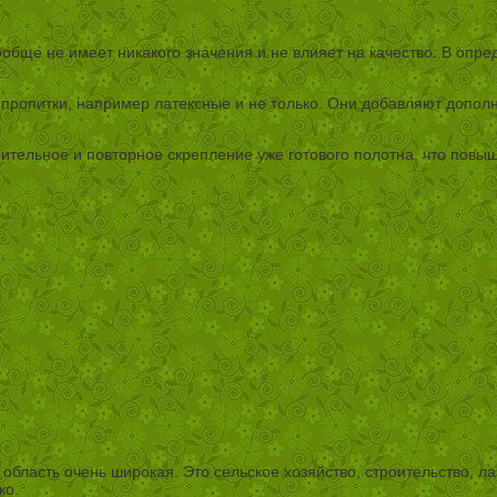
ообще не имеет никакого значения и не влияет на качество. В оп
е пропитки, например латексные и не только. Они добавляют допо
тельное и повторное скрепление уже готового полотна, что повыша
 область очень широкая. Это сельское хозяйство, строительство, 
ко.