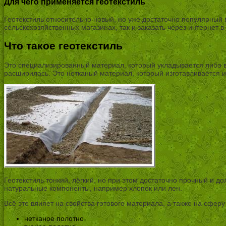
Для чего применяется геотекстиль
Геотекстиль относительно новый, но уже достаточно популярный
сельскохозяйственных магазинах, так и заказать через интернет
Что такое геотекстиль
Это специализированный материал, который укладывается либо в
расширилась. Это нетканый материал, который изготавливается и
Геотекстиль тонкий, лёгкий, но при этом достаточно прочный и до
натуральные компоненты, например хлопок или лен.
Всё это влияет на свойства готового материала, а также на сфер
нетканое полотно