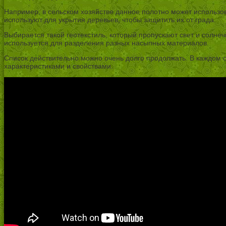
Например, в сельском хозяйстве данное полотно может использов
используют для укрытия деревьев, чтобы защитить их от града.
Выбирается такой геотекстиль, который пропускают свет и солне
используется для разделения разных насыпных материалов.
Список действительно можно очень долго продолжать. В каждом 
характеристиками и свойствами.