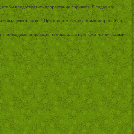
 чтобы предотвратить прорастание сорняков. В садах его
и и выдержать их вес. При строительстве автомагистралей он
й, необходимо подобрать геотекстиль с нужными техническими