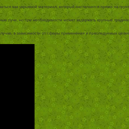
аться как укрывной материал, который настилается прямо на грунт,
чные лучи, но при необходимости может задержать крупные градинк
случае, в зависимости от сферы применения и преследуемых целе