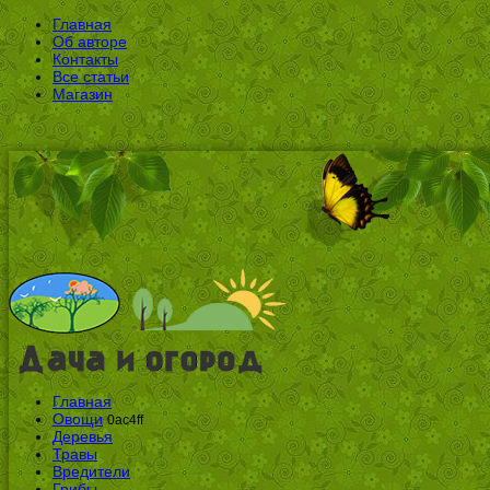
Главная
Об авторе
Контакты
Все статьи
Магазин
Главная
Овощи
0ac4ff
Деревья
Травы
Вредители
Грибы