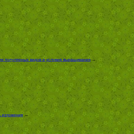
сти популярных видов и условия выращивания
→
ь изложения
→