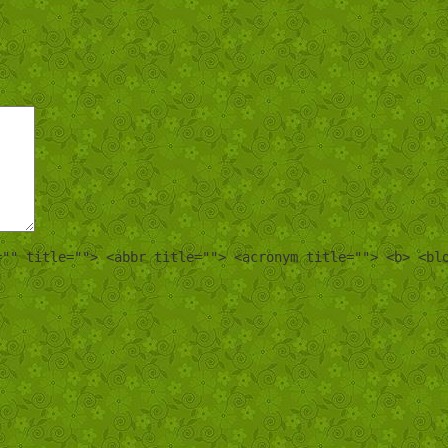
="" title=""> <abbr title=""> <acronym title=""> <b> <bl