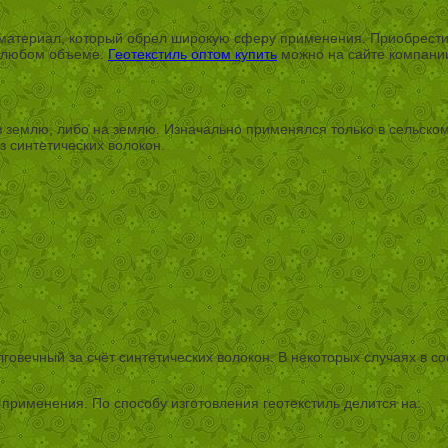
 материал, который обрел широкую сферу применения. Приобрести
 в любом объеме.
Геотекстиль оптом купить
можно на сайте компании
 землю, либо на землю. Изначально применялся только в сельско
з синтетических волокон.
лговечный за счёт синтетических волокон. В некоторых случаях в с
у применения. По способу изготовления геотекстиль делится на: