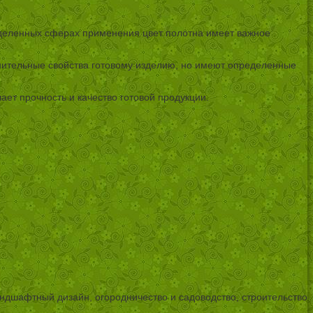
ределенных сферах применения цвет полотна имеет важное
лнительные свойства готовому изделию, но имеют определенные
ет прочность и качество готовой продукции.
ландшафтный дизайн, огородничество и садоводство, строительство