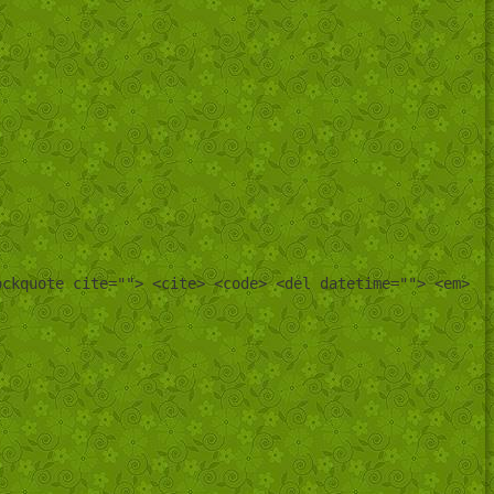
ockquote cite=""> <cite> <code> <del datetime=""> <em>