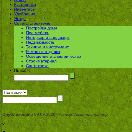
Кустарники
Инвентарь
Удобрения
Ягоды
Советы строителю
Постройка дома
Про мебель
Интерьер и ландшафт
Недвижимость
Техника и инструмент
Ремонт и отделка
Освещение и электричество
Стройматериал
Сантехника
Поиск →
Опубликовано
09.09.2020 |
Автор: Администратор
0