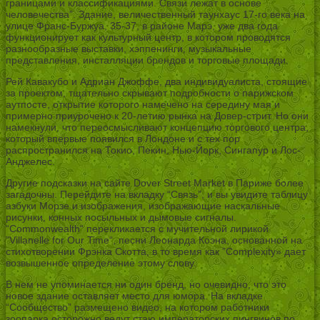
границами и классификациями. Связи лежат в основе
человечества”. Здание, величественный таунхаус 17-го века на
улице Франс-Буржуа, 35-37, в районе Марэ, уже два года
функционирует как культурный центр, в котором проводятся
разнообразные выставки, хэппенинги, музыкальные
представления, инсталляции брендов и торговые площади.
Рей Кавакубо и Адриан Джоффе, два индивидуалиста, стоящие
за проектом, тщательно скрывают подробности о парижском
аутпосте, открытие которого намечено на середину мая и
примерно приурочено к 20-летию рынка на Довер-стрит. Но они
намекнули, что переосмысливают концепцию торгового центра,
который впервые появился в Лондоне и с тех пор
распространился на Токио, Пекин, Нью-Йорк, Сингапур и Лос-
Анджелес.
Другие подсказки на сайте Dover Street Market в Париже более
загадочны. Перейдите на вкладку “Связь”, и вы увидите таблицу
азбуки Морзе и изображения, изображающие наскальные
рисунки, конных посыльных и дымовые сигналы.
“Commonwealth“ перекликается с мучительной лирикой
”Villanelle for Our Time“, песни Леонарда Коэна, основанной на
стихотворении Фрэнка Скотта, в то время как ”Complexity» дает
возвышенное определение этому слову.
В нем не упоминается ни один бренд, но очевидно, что это
новое здание оставляет место для юмора. На вкладке
“Сообщество” размещено видео, на котором работники
зоопарка осторожно ведут стаю императорских пингвинов по