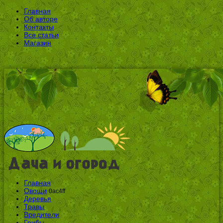
Главная
Об авторе
Контакты
Все статьи
Магазин
Главная
Овощи
0ac4ff
Деревья
Травы
Вредители
Грибы