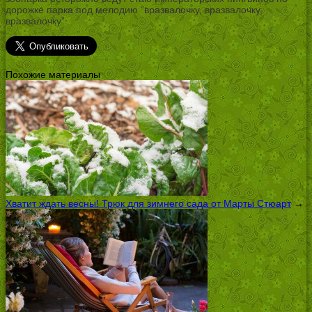
дорожке парка под мелодию “вразвалочку, вразвалочку,
вразвалочку”.
Похожие материалы
Хватит ждать весны! Трюк для зимнего сада от Марты Стюарт
→