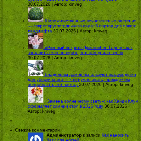
30.07.2026 | Автор:
kmveg
Широколиственные вечнозеленые растения
— секрет круглогодичного сада: 8 сортов для яркого
ландшафта
30.07.2026 | Автор:
kmveg
«Розовый секрет» Дженнифер Гарнер: как
заставить тело поверить, что наступила весна
30.07.2026 | Автор:
kmveg
Владельцы домов используют воздуходувки
для уборки снега — что нужно знать, прежде чем
попробовать этот метод
30.07.2026 | Автор:
kmveg
«Замена солнечному свету»: как Хайди Клум
оформляет зимний стол в 2026 году
30.07.2026 |
Автор:
kmveg
Свежие комментарии
Администратор
к записи
Как наносить
базу для ногтей