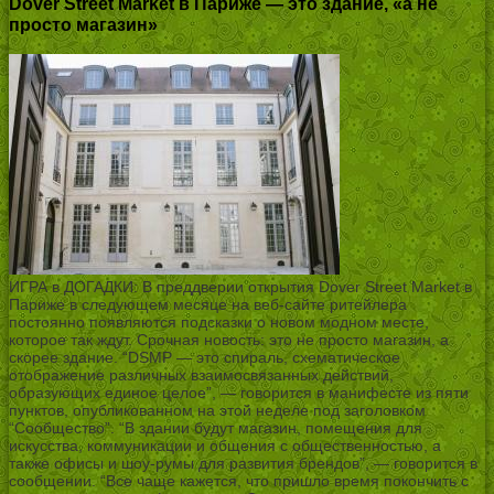
Dover Street Market в Париже — это здание, «а не
просто магазин»
ИГРА в ДОГАДКИ: В преддверии открытия Dover Street Market в
Париже в следующем месяце на веб-сайте ритейлера
постоянно появляются подсказки о новом модном месте,
которое так ждут. Срочная новость: это не просто магазин, а
скорее здание. “DSMP — это спираль, схематическое
отображение различных взаимосвязанных действий,
образующих единое целое”, — говорится в манифесте из пяти
пунктов, опубликованном на этой неделе под заголовком
“Сообщество”. “В здании будут магазин, помещения для
искусства, коммуникации и общения с общественностью, а
также офисы и шоу-румы для развития брендов”, — говорится в
сообщении. “Все чаще кажется, что пришло время покончить с