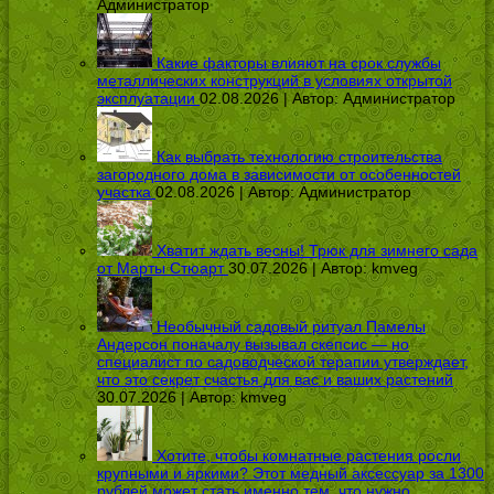
Администратор
Какие факторы влияют на срок службы
металлических конструкций в условиях открытой
эксплуатации
02.08.2026 | Автор:
Администратор
Как выбрать технологию строительства
загородного дома в зависимости от особенностей
участка
02.08.2026 | Автор:
Администратор
Хватит ждать весны! Трюк для зимнего сада
от Марты Стюарт
30.07.2026 | Автор:
kmveg
Необычный садовый ритуал Памелы
Андерсон поначалу вызывал скепсис — но
специалист по садоводческой терапии утверждает,
что это секрет счастья для вас и ваших растений
30.07.2026 | Автор:
kmveg
Хотите, чтобы комнатные растения росли
крупными и яркими? Этот медный аксессуар за 1300
рублей может стать именно тем, что нужно