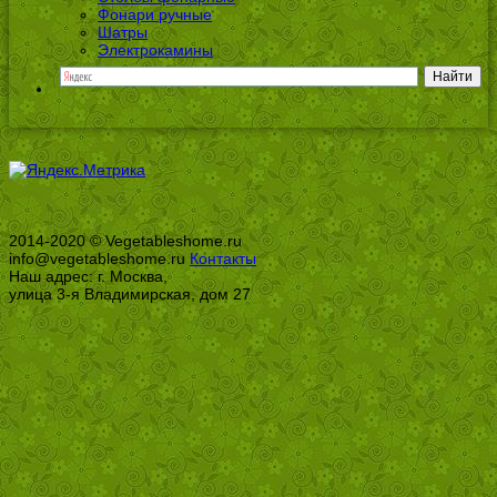
Фонари ручные
Шатры
Электрокамины
2014-2020 © Vegetableshome.ru
info@vegetableshome.ru
Контакты
Наш адрес: г. Москва,
улица 3-я Владимирская, дом 27