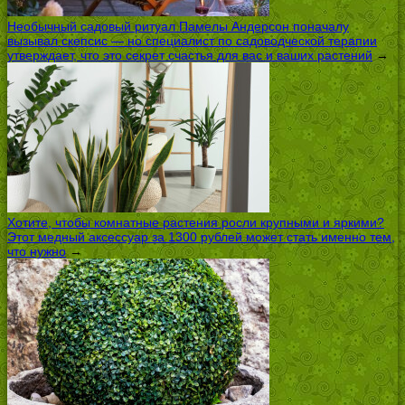
Необычный садовый ритуал Памелы Андерсон поначалу
вызывал скепсис — но специалист по садоводческой терапии
утверждает, что это секрет счастья для вас и ваших растений
→
Хотите, чтобы комнатные растения росли крупными и яркими?
Этот медный аксессуар за 1300 рублей может стать именно тем,
что нужно
→