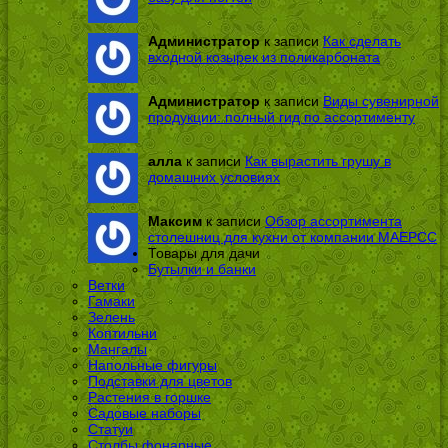
Администратор
к записи
Как сделать
входной козырек из поликарбоната
Администратор
к записи
Виды сувенирной
продукции: полный гид по ассортименту
алла
к записи
Как вырастить грушу в
домашних условиях
Максим
к записи
Обзор ассортимента
столешниц для кухни от компании МАЕРСС
Товары для дачи
Бутылки и банки
Ветки
Гамаки
Зелень
Коптильни
Мангалы
Напольные фигуры
Подставки для цветов
Растения в горшке
Садовые наборы
Статуи
Столбы фонарные