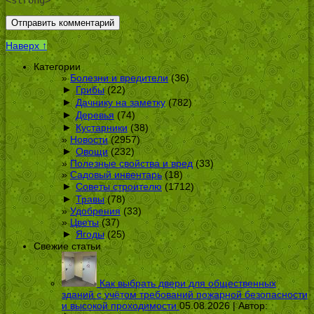
Наверх ↑
Категории
Болезни и вредители
(36)
►
Грибы
(22)
►
Дачнику на заметку
(782)
►
Деревья
(74)
►
Кустарники
(38)
Новости
(2957)
►
Овощи
(232)
Полезные свойства и вред
(33)
Садовый инвентарь
(18)
►
Советы строителю
(1712)
►
Травы
(78)
Удобрения
(33)
Цветы
(37)
►
Ягоды
(25)
Свежие статьи
Как выбрать двери для общественных
зданий с учётом требований пожарной безопасности
и высокой проходимости
05.08.2026 | Автор: