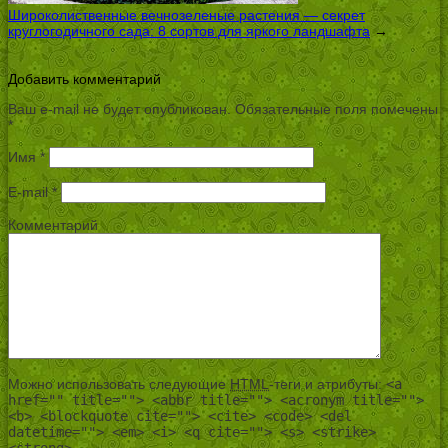
Широколиственные вечнозеленые растения — секрет
круглогодичного сада: 8 сортов для яркого ландшафта
→
Добавить комментарий
Ваш e-mail не будет опубликован.
Обязательные поля помечены
*
Имя
*
E-mail
*
Комментарий
Можно использовать следующие
HTML
-теги и атрибуты:
<a
href="" title=""> <abbr title=""> <acronym title="">
<b> <blockquote cite=""> <cite> <code> <del
datetime=""> <em> <i> <q cite=""> <s> <strike>
<strong>