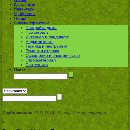
Кустарники
Инвентарь
Удобрения
Ягоды
Советы строителю
Постройка дома
Про мебель
Интерьер и ландшафт
Недвижимость
Техника и инструмент
Ремонт и отделка
Освещение и электричество
Стройматериал
Сантехника
Поиск →
Опубликовано
12.11.2024 |
Автор: Администратор
0