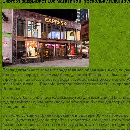
Express закрывает 106 магазинов, поскольку планиру
После длительного спада и предстоящего обращения в суд по дел
эксперты говорят, что самому бренду, который когда—то был опо
стремится найти свое место среди современных потребителей. Ра
знакомого истца — Phoenix, которое является совместным предп
Properties.
Это могло бы стать спасательным кругом для компании. Но Стюар
суд предупредил, что ритейлеру необходимо быстро договоритьс
Глендиннинг.
Согласно условиям финансирования в размере 35 миллионов долл
иначе “будет вынуждена перейти к упорядоченному процессу ликв
бизнес и потенциально позволит ему играть ключевую роль для 
качестве розничного и операционного подразделения для своего би