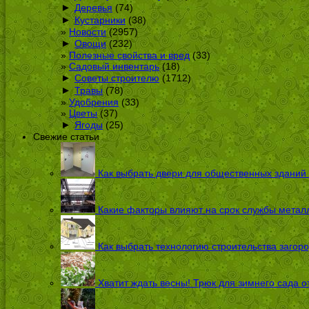
►
Деревья
(74)
►
Кустарники
(38)
Новости
(2957)
►
Овощи
(232)
Полезные свойства и вред
(33)
Садовый инвентарь
(18)
►
Советы строителю
(1712)
►
Травы
(78)
Удобрения
(33)
Цветы
(37)
►
Ягоды
(25)
Свежие статьи
Как выбрать двери для общественных зданий
Какие факторы влияют на срок службы металл
Как выбрать технологию строительства загоро
Хватит ждать весны! Трюк для зимнего сада 