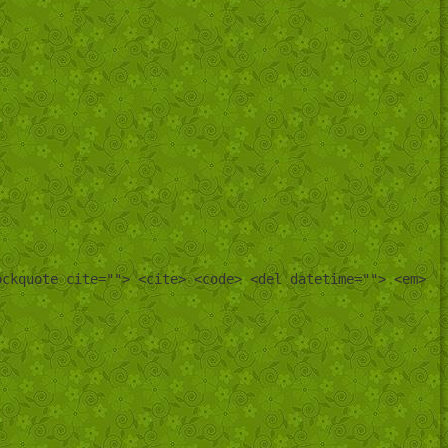
ockquote cite=""> <cite> <code> <del datetime=""> <em>