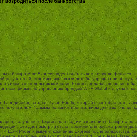
ет возродиться после банкротства
ам о банкротстве Express надеется стать чем-то вроде феникса, к
рой покупателей, стремившихся выглядеть безупречно при поступле
но утром в понедельник компания Express подала заявление о бан
риятием фирмы по управлению брендом WHP Global и двух ключевых
т Глендиннинг, ветеран Tyson Foods, который в сентябре стал гла
я с покупателем. “Самым большим препятствием для заключения с
аров, полученного Express для подачи заявления о банкротстве, 
идации”. Это дает быстрый отсчет времени для рассмотрения дела 
WHP. Если Phoenix выкупит компанию Express после банкротства, 
знеса, в который уже входят Joseph Abboud, Joe’s Jeans, Isaac Miz