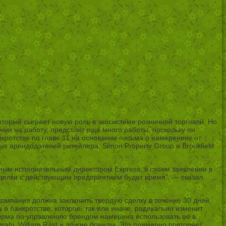
оторый сыграет новую роль в экосистеме розничной торговли. Но
нии на работу, предстоит еще много работы, поскольку он
кротстве по главе 11 на основании письма о намерениях от
 арендодателей ритейлера, Simon Property Group и Brookfield
вным исполнительным директором Express, в своем заявлении в
делки с действующим предприятием будет время”, — сказал
компания должна заключить твердую сделку в течение 30 дней,
о банкротстве, которое, так или иначе, радикально изменит
фирма по управлению брендом намерена использовать ее в
rahi, William Rast и другие бренды. Это примерно повторяет