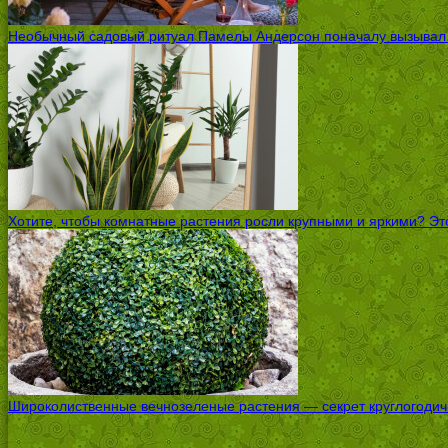
Необычный садовый ритуал Памелы Андерсон поначалу вызывал ск
Хотите, чтобы комнатные растения росли крупными и яркими? Это
Широколиственные вечнозеленые растения — секрет круглогодичн