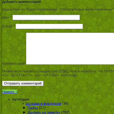
Добавить комментарий
Ваш e-mail не будет опубликован.
Обязательные поля помечены
*
Имя
*
E-mail
*
Комментарий
Можно использовать следующие
HTML
-теги и атрибуты:
<a href
<i> <q cite=""> <s> <strike> <strong>
Наверх ↑
Категории
Болезни и вредители
(36)
►
Грибы
(22)
►
Дачнику на заметку
(782)