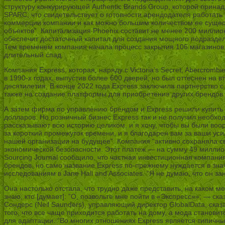
структуру конкурирующей Authentic Brands Group, которой прин
SPARC, что свидетельствует о готовности арендодателя работать
коммерции компании и как можно большим количеством ее сущес
объектов”. Капитализация Phoenix составит не менее 200 миллио
обеспечит достаточный капитал для создания мощного подраздел
Тем временем компания начала процесс закрытия 106 магазинов, 
длительный спад.
Компания Express, которая, наряду с Victoria’s Secret, Abercromb
в 1990-х годах, выпустив более 600 дверей, но был оттеснен на
десятилетия. В конце 2022 года Express заключила партнерство
также на создание платформы для приобретения других брендов.
А затем фирма по управлению брендом и Express решили купить 
долларов. Но розничный бизнес Express так и не получил необхо
рассказывают всю историю целиком, и я хочу, чтобы вы были воо
за короткий промежуток времени, и я благодарен вам за ваши ус
нашей организации на будущее”. Компания “активно сохраняла св
экономической безопасности. Этот платеж — на сумму 49 миллио
Sourcing Journal сообщило, что частная инвестиционная компани
брендов, но само название Express по-прежнему нуждается в зна
исследованиям в Jane Hali and Associates. “Я не думаю, что он з
Она настолько отстала, что трудно даже представить, на каком ме
знаю, кто [думает]: ”О, позвольте мне пойти в «Экспресс»», — ска
Сондерс (Neil Saunders), управляющий директор GlobalData, сказ
того, что все чаще приходится работать на дому, а мода становит
для адаптации. “Во многих отношениях Express является типичн