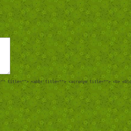
="" title=""> <abbr title=""> <acronym title=""> <b> <bl