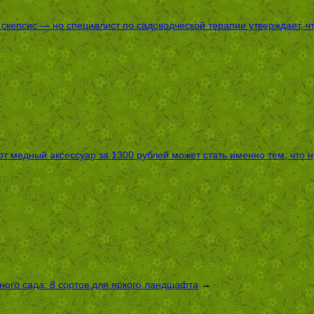
епсис — но специалист по садоводческой терапии утверждает, что
т медный аксессуар за 1300 рублей может стать именно тем, что 
ого сада: 8 сортов для яркого ландшафта
→