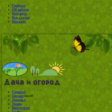
Главная
Об авторе
Контакты
Все статьи
Магазин
Главная
Овощи
0ac4ff
Деревья
Травы
Вредители
Грибы