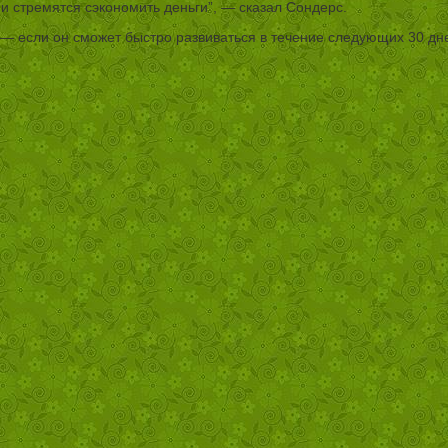
и стремятся сэкономить деньги”, — сказал Сондерс.
 — если он сможет быстро развиваться в течение следующих 30 дн