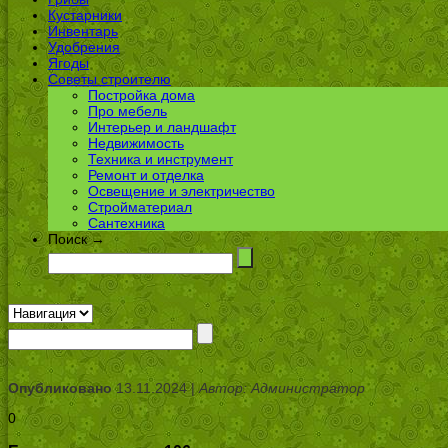
Кустарники
Инвентарь
Удобрения
Ягоды
Советы строителю
Постройка дома
Про мебель
Интерьер и ландшафт
Недвижимость
Техника и инструмент
Ремонт и отделка
Освещение и электричество
Стройматериал
Сантехника
Поиск →
Опубликовано
13.11.2024 |
Автор: Администратор
0