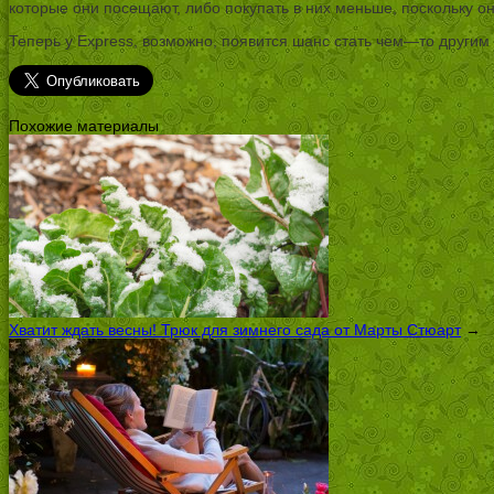
которые они посещают, либо покупать в них меньше, поскольку он
Теперь у Express, возможно, появится шанс стать чем—то другим
Похожие материалы
Хватит ждать весны! Трюк для зимнего сада от Марты Стюарт
→