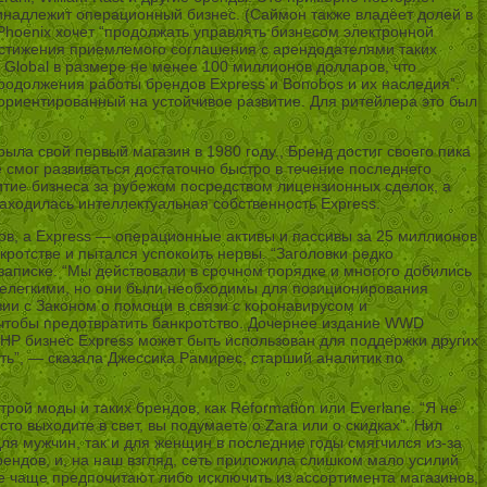
ринадлежит операционный бизнес. (Саймон также владеет долей в
Phoenix хочет “продолжать управлять бизнесом электронной
стижения приемлемого соглашения с арендодателями таких
 Global в размере не менее 100 миллионов долларов, что
родолжения работы брендов Express и Bonobos и их наследия”.
ориентированный на устойчивое развитие. Для ритейлера это был
крыла свой первый магазин в 1980 году., Бренд достиг своего пика
 смог развиваться достаточно быстро в течение последнего
итие бизнеса за рубежом посредством лицензионных сделок, а
аходилась интеллектуальная собственность Express.
в, а Express — операционные активы и пассивы за 25 миллионов
ротстве и пытался успокоить нервы. “Заголовки редко
записке. “Мы действовали в срочном порядке и многого добились
и нелегкими, но они были необходимы для позиционирования
вии с Законом о помощи в связи с коронавирусом и
 чтобы предотвратить банкротство. Дочернее издание WWD
WHP бизнес Express может быть использован для поддержки других
сть”, — сказала Джессика Рамирес, старший аналитик по
рой моды и таких брендов, как Reformation или Everlane. “Я не
сто выходите в свет, вы подумаете о Zara или о скидках”. Нил
для мужчин, так и для женщин в последние годы смягчился из-за
трендов, и, на наш взгляд, сеть приложила слишком мало усилий
е чаще предпочитают либо исключить из ассортимента магазинов,