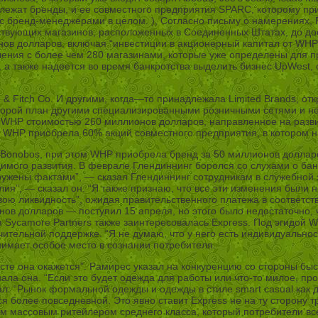
адлежат бренды, и ее совместного предприятия SPARC, которому п
 с бренд-менеджерами в целом. ), Согласно письму о намерениях, 
твующих магазинов, расположенных в Соединенных Штатах, до до
нов долларов, включая “инвестиции в акционерный капитал от WHP
ения с более чем 280 магазинами, которые уже определены для п
а также надеется во время банкротства выделить бизнес UpWest, 
ie & Fitch Co. И другими, когда—то принадлежала Limited Brands, от
 второй план другими специализированными розничными сетями и не
 с WHP стоимостью 260 миллионов долларов, направленное на разв
 WHP приобрела 60% акций совместного предприятия, в котором н
Bonobos, при этом WHP приобрела бренд за 50 миллионов долларо
димого развития. В феврале Глендиннинг боролся со слухами о банк
ружены фактами”, — сказал Глендиннинг сотрудникам в служебной 
илия”, — сказал он. “Я также признаю, что все эти изменения был
ою ликвидность”, ожидая правительственного платежа в соответст
нов долларов — поступил 15 апреля, но этого было недостаточно,
я Sycamore Partners также заинтересовалась Express. Под эгидой 
чительной поддержке. “Я не думаю, что у него есть индивидуально
анимает особое место в сознании потребителя.
сте она окажется”. Рамирес указал на конкуренцию со стороны быст
зала она. “Если это будет одежда для работы или что-то милое, про
ал: “Рынок формальной одежды и одежды в стиле smart casual как 
ся более повседневной. Это явно ставит Express не на ту сторону 
ым массовым ритейлером среднего класса, который потребители вс