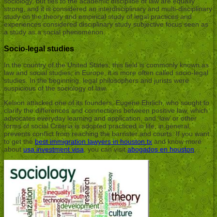
sociology, but ties to the academic discipline of law are equally
strong, and it is considered an interdisciplinary and multi-disciplinary
study on the theory and empirical study of legal practices and
experiences considered disciplinary study subjective focus seen as
a study as a social phenomenon.
Socio-legal studies
In the country of the United States, this field is commonly known as
law and social studies; in Europe, it is more often called socio-legal
studies. In the beginning, legal philosophers and jurists were
suspicious of the sociology of law.
Kelson attacked one of its founders, Eugene Ehrlich, who sought to
clarify the differences and connections between positive law, which
advocates everyday learning and application, and ‘law’ or other
forms of social Criteria is adopted practiced in life, in general,
prevents conflict from reaching the barrister and courts. If you want
to get the
best immigration lawyers in houston tx
and know more
about
usa investment visa
, you can visit
abogados en houston
.