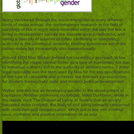
Being developed through the social interaction in many different
kinds of social arenas, the contemporary research in the field of
sociology of law is much more controlled within the way the law is
being in development outside the discrete state jurisdictions, and
taking a diversity of sources of (often conflicting or competing)
authority in the communal networks existing sometimes within the
nation-states but increasingly also transnationally.
Around 1900 Max Weber defined his «scientific» approach to law,
identifying the «legal rational form» as a type of supremacy not due
to individual authority but to the authority of abstract norms. Formal
legal rationality was the term used by Max for the key specifications
of the type of calculable and coherent law that was a precondition
for modern bureaucratic state and modern political development.
Weber saw this law as developing parallel to the development of
capitalism. Another prominent sociologist, Miles Durkheim, wrote in
his classic work The Division of Labor in Society that as society
becomes more complex, the body of civil law is primarily concerned
with restitution and compensation, which are in line with criminal
laws, conforms and punitive restrictions on its cost.