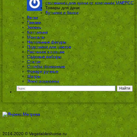
столешниц для кухни от компании МАЕРСС
Товары для дачи
Бутылки и банки
Ветки
Гамаки
Зелень
Коптильни
Мангалы
Напольные фигуры
Подставки для цветов
Растения в горшке
Садовые наборы
Статуи
Столбы фонарные
Фонари ручные
Шатры
Электрокамины
2014-2020 © Vegetableshome.ru