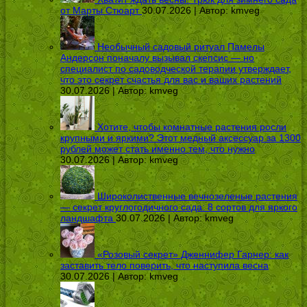
от Марты Стюарт
30.07.2026 | Автор:
kmveg
Необычный садовый ритуал Памелы
Андерсон поначалу вызывал скепсис — но
специалист по садоводческой терапии утверждает,
что это секрет счастья для вас и ваших растений
30.07.2026 | Автор:
kmveg
Хотите, чтобы комнатные растения росли
крупными и яркими? Этот медный аксессуар за 1300
рублей может стать именно тем, что нужно
30.07.2026 | Автор:
kmveg
Широколиственные вечнозеленые растения
— секрет круглогодичного сада: 8 сортов для яркого
ландшафта
30.07.2026 | Автор:
kmveg
«Розовый секрет» Дженнифер Гарнер: как
заставить тело поверить, что наступила весна
30.07.2026 | Автор:
kmveg