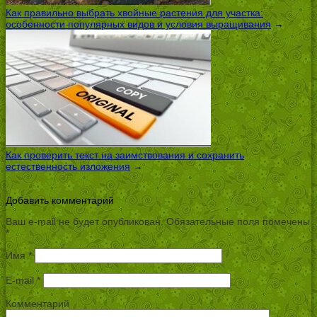
Как правильно выбрать хвойные растения для участка:
особенности популярных видов и условия выращивания
→
Как проверить текст на заимствования и сохранить
естественность изложения
→
Добавить комментарий
Ваш e-mail не будет опубликован.
Обязательные поля помечены
*
Имя
*
E-mail
*
Комментарий