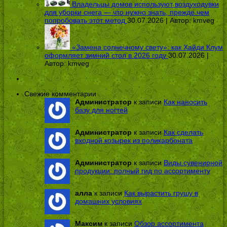
Владельцы домов используют воздуходувки
для уборки снега — что нужно знать, прежде чем
попробовать этот метод
30.07.2026 | Автор:
kmveg
«Замена солнечному свету»: как Хайди Клум
оформляет зимний стол в 2026 году
30.07.2026 |
Автор:
kmveg
Свежие комментарии
Администратор
к записи
Как наносить
базу для ногтей
Администратор
к записи
Как сделать
входной козырек из поликарбоната
Администратор
к записи
Виды сувенирной
продукции: полный гид по ассортименту
алла
к записи
Как вырастить грушу в
домашних условиях
Максим
к записи
Обзор ассортимента