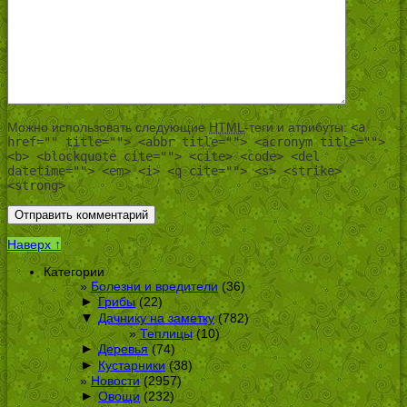
Можно использовать следующие
HTML
-теги и атрибуты:
<a
href="" title=""> <abbr title=""> <acronym title="">
<b> <blockquote cite=""> <cite> <code> <del
datetime=""> <em> <i> <q cite=""> <s> <strike>
<strong>
Наверх ↑
Категории
Болезни и вредители
(36)
►
Грибы
(22)
▼
Дачнику на заметку
(782)
Теплицы
(10)
►
Деревья
(74)
►
Кустарники
(38)
Новости
(2957)
►
Овощи
(232)