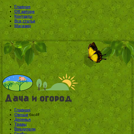
Главная
Об авторе
Контакты
Все статьи
Магазин
Главная
Овощи
0ac4ff
Деревья
Травы
Вредители
Грибы