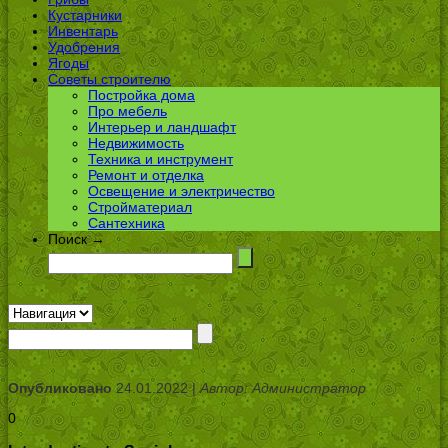
Кустарники
Инвентарь
Удобрения
Ягоды
Советы строителю
Постройка дома
Про мебель
Интерьер и ландшафт
Недвижимость
Техника и инструмент
Ремонт и отделка
Освещение и электричество
Стройматериал
Сантехника
Поиск →
Опубликовано
24.01.2022 |
Автор: Администратор
0