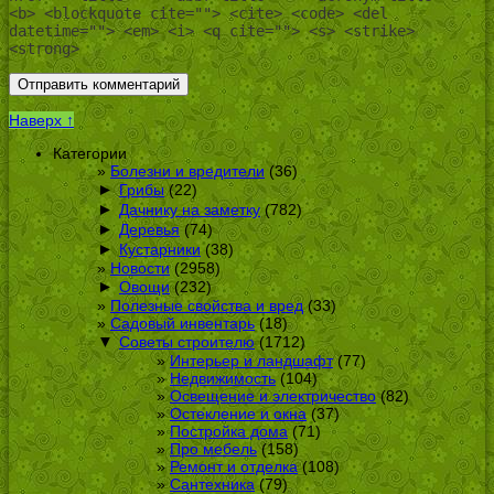
<b> <blockquote cite=""> <cite> <code> <del
datetime=""> <em> <i> <q cite=""> <s> <strike>
<strong>
Наверх ↑
Категории
Болезни и вредители
(36)
►
Грибы
(22)
►
Дачнику на заметку
(782)
►
Деревья
(74)
►
Кустарники
(38)
Новости
(2958)
►
Овощи
(232)
Полезные свойства и вред
(33)
Садовый инвентарь
(18)
▼
Советы строителю
(1712)
Интерьер и ландшафт
(77)
Недвижимость
(104)
Освещение и электричество
(82)
Остекление и окна
(37)
Постройка дома
(71)
Про мебель
(158)
Ремонт и отделка
(108)
Сантехника
(79)