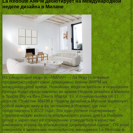
La Redoute AMPM Дебютирует на Международной
неделе дизайна в Милане
На следующей неделе «МИЛАН — Ла Редут» впервые
продемонстрирует свою домашнюю линию AMPM на
международной арене. Новейшие модели мебели и освещения
бренда будут представлены во время Недели дизайна в Милане
в Spazio Big на Виа Санта Марта, 10, с понедельника по 21
апреля. “Участие AMPM в Неделе дизайна в Милане знаменует
собой важную веху в ее экспансии в Италию, где она
представлена с 2022 года. Это присутствие подчеркивает
стратегическую важность итальянского рынка для La Redoute
group и укрепляет ее стремление утвердиться в качестве
ключевого игрока на итальянской дизайнерской сцене”. Об этом
говорится в заявлении генерального менеджера La Redoute в