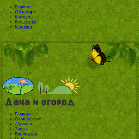
Главная
Об авторе
Контакты
Все статьи
Магазин
Главная
Овощи
0ac4ff
Деревья
Травы
Вредители
Грибы