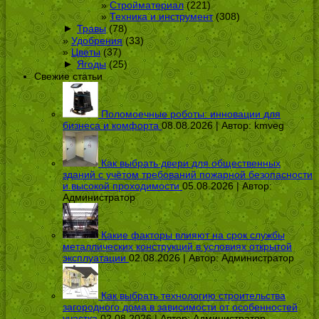
Стройматериал
(221)
Техника и инструмент
(308)
►
Травы
(78)
Удобрения
(33)
Цветы
(37)
►
Ягоды
(25)
Свежие статьи
Поломоечные роботы: инновации для
бизнеса и комфорта
08.08.2026 | Автор:
kmveg
Как выбрать двери для общественных
зданий с учётом требований пожарной безопасности
и высокой проходимости
05.08.2026 | Автор:
Администратор
Какие факторы влияют на срок службы
металлических конструкций в условиях открытой
эксплуатации
02.08.2026 | Автор:
Администратор
Как выбрать технологию строительства
загородного дома в зависимости от особенностей
участка
02.08.2026 | Автор:
Администратор