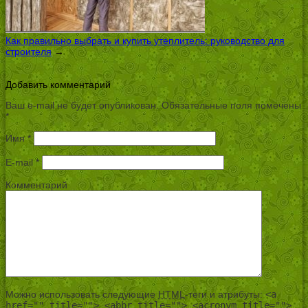
Как правильно выбрать и купить утеплитель: руководство для
строителя
→
Добавить комментарий
Ваш e-mail не будет опубликован.
Обязательные поля помечены
*
Имя
*
E-mail
*
Комментарий
Можно использовать следующие
HTML
-теги и атрибуты:
<a
href="" title=""> <abbr title=""> <acronym title="">