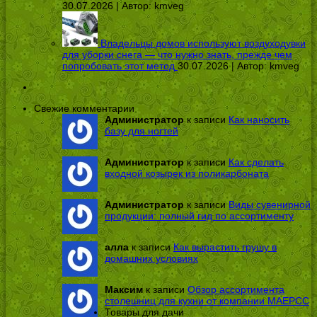
30.07.2026 | Автор:
kmveg
Владельцы домов используют воздуходувки
для уборки снега — что нужно знать, прежде чем
попробовать этот метод
30.07.2026 | Автор:
kmveg
Свежие комментарии
Администратор
к записи
Как наносить
базу для ногтей
Администратор
к записи
Как сделать
входной козырек из поликарбоната
Администратор
к записи
Виды сувенирной
продукции: полный гид по ассортименту
алла
к записи
Как вырастить грушу в
домашних условиях
Максим
к записи
Обзор ассортимента
столешниц для кухни от компании МАЕРСС
Товары для дачи