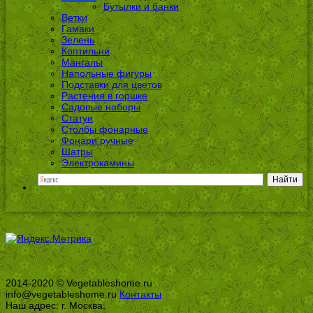
Бутылки и банки
Ветки
Гамаки
Зелень
Коптильни
Мангалы
Напольные фигуры
Подставки для цветов
Растения в горшке
Садовые наборы
Статуи
Столбы фонарные
Фонари ручные
Шатры
Электрокамины
2014-2020 © Vegetableshome.ru
info@vegetableshome.ru
Контакты
Наш адрес: г. Москва,