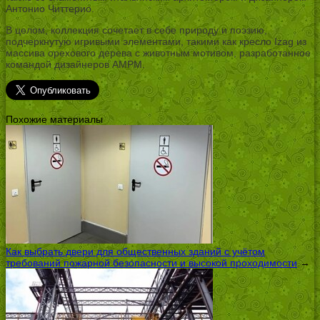
Антонио Читтерио.
В целом, коллекция сочетает в себе природу и поэзию,
подчеркнутую игривыми элементами, такими как кресло Izag из
массива орехового дерева с животным мотивом, разработанное
командой дизайнеров AMPM.
Похожие материалы
Как выбрать двери для общественных зданий с учётом
требований пожарной безопасности и высокой проходимости
→