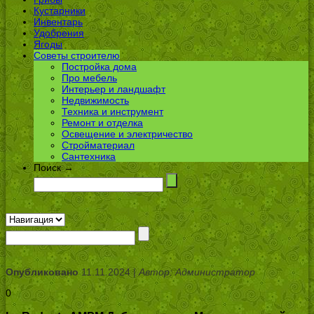
Кустарники
Инвентарь
Удобрения
Ягоды
Советы строителю
Постройка дома
Про мебель
Интерьер и ландшафт
Недвижимость
Техника и инструмент
Ремонт и отделка
Освещение и электричество
Стройматериал
Сантехника
Поиск →
Опубликовано
11.11.2024 |
Автор: Администратор
0