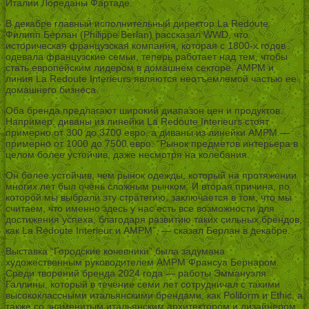
Италии Лореданы Фартаде.
В декабре главный исполнительный директор La Redoute
Филипп Берлан (Philippe Berlan) рассказал WWD, что
историческая французская компания, которая с 1800-х годов
одевала французские семьи, теперь работает над тем, чтобы
стать европейским лидером в домашнем секторе. AMPM и
линия La Redoute Interieurs являются неотъемлемой частью ее
домашнего бизнеса.
Оба бренда предлагают широкий диапазон цен и продуктов.
Например, диваны из линейки La Redoute Interieurs стоят
примерно от 300 до 3700 евро, а диваны из линейки AMPM —
примерно от 1000 до 7500 евро. “Рынок предметов интерьера в
целом более устойчив, даже несмотря на колебания.
Он более устойчив, чем рынок одежды, который на протяжении
многих лет был очень сложным рынком. И вторая причина, по
которой мы выбрали эту стратегию, заключается в том, что мы
считаем, что именно здесь у нас есть все возможности для
достижения успеха, благодаря развитию таких сильных брендов,
как La Redoute Interieur и AMPM”, — сказал Берлан в декабре.
Выставка “Городские кочевники” была задумана
художественным руководителем AMPM Франсуа Бернаром.
Среди творений бренда 2024 года — работы Эммануэля
Галлины, который в течение семи лет сотрудничал с такими
высококлассными итальянскими брендами, как Poliform и Ethic, а
также со знаменитым итальянским архитектором и дизайнером