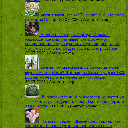
Хватит ждать весны! Трюк для зимнего сада
от Марты Стюарт
30.07.2026 | Автор:
kmveg
Необычный садовый ритуал Памелы
Андерсон поначалу вызывал скепсис — но
специалист по садоводческой терапии утверждает,
что это секрет счастья для вас и ваших растений
30.07.2026 | Автор:
kmveg
Хотите, чтобы комнатные растения росли
крупными и яркими? Этот медный аксессуар за 1300
рублей может стать именно тем, что нужно
30.07.2026 | Автор:
kmveg
Широколиственные вечнозеленые растения
— секрет круглогодичного сада: 8 сортов для яркого
ландшафта
30.07.2026 | Автор:
kmveg
«Розовый секрет» Дженнифер Гарнер: как
заставить тело поверить, что наступила весна