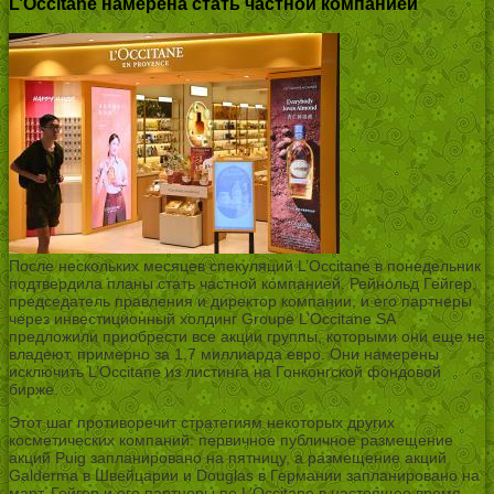
L’Occitane намерена стать частной компанией
После нескольких месяцев спекуляций L’Occitane в понедельник
подтвердила планы стать частной компанией. Рейнольд Гейгер,
председатель правления и директор компании, и его партнеры
через инвестиционный холдинг Groupe L’Occitane SA
предложили приобрести все акции группы, которыми они еще не
владеют, примерно за 1,7 миллиарда евро. Они намерены
исключить L’Occitane из листинга на Гонконгской фондовой
бирже.
Этот шаг противоречит стратегиям некоторых других
косметических компаний: первичное публичное размещение
акций Puig запланировано на пятницу, а размещение акций
Galderma в Швейцарии и Douglas в Германии запланировано на
март. Гейгер и его партнеры по L’Occitane в настоящее время