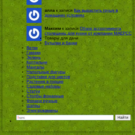
алла
к записи
Как вырастить грушу в
домашних условиях
Максим
к записи
Обзор ассортимента
столешниц для кухни от компании МАЕРСС
Товары для дачи
Бутылки и банки
Ветки
Гамаки
Зелень
Коптильни
Мангалы
Напольные фигуры
Подставки для цветов
Растения в горшке
Садовые наборы
Статуи
Столбы фонарные
Фонари ручные
Шатры
Электрокамины