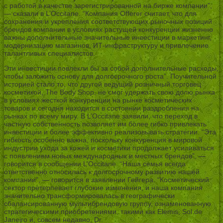
с работой в качестве зарегистрированной на бирже компании”,
— сказали в L’Occitane. “Компания Offerer считает, что для
сохранения и укрепления соответствующих рыночных позиций
брендов компании в условиях растущей конкуренции жизненно
важны дополнительные значительные инвестиции в маркетинг,
модернизацию магазинов, ИТ-инфраструктуру и привлечение
талантливых специалистов.
Эти инвестиции повлекли бы за собой дополнительные расходы,
чтобы заложить основу для долгосрочного роста”. Поучительной
историей стало то, что другой ведущий розничный торговец
косметикой, The Body Shop, не смог удержать свою долю рынка
в условиях жесткой конкуренции на рынке косметических
товаров и сегодня находится в состоянии раздробления на
рынках по всему миру. В L’Occitane заявили, что переход в
частную собственность позволяет им более гибко привлекать
инвестиции и более эффективно реализовывать стратегии. “Эта
гибкость особенно важна, поскольку конкуренция в мировой
индустрии ухода за кожей и косметики продолжает усиливаться
с появлением новых международных и местных брендов”, —
говорится в сообщении L’Occitane. “Наша семья всегда
ответственно относилась к долгосрочному развитию нашей
компании”, — говорится в заявлении Гейгера. “Косметический
сектор претерпевает глубокие изменения, и наша компания
значительно трансформировалась в географически
сбалансированную мультибрендовую группу, ознаменованную
стратегическими приобретениями, такими как Elemis, Sol de
Janeiro и, совсем недавно, Dr.