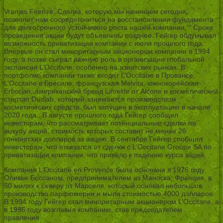
Vranjes Firenze. Сделка, которую мы начинаем сегодня,
позволит нам сосредоточиться на восстановлении фундамента
для долгосрочного устойчивого роста нашей компании. ” Сроки
проведения акции будут объявлены позднее. Гейгер обдумывал
возможность приватизации компании с июля прошлого года.
Впервые он стал миноритарным акционером компании в 1994
году, а позже сыграл важную роль в организации глобальной
экспансии L’Occitane, особенно на азиатских рынках. В
портфолио компании также входят L’Occitane в Провансе,
L’Occitane в Бресиле, французская Melvita, южнокорейская
Erborian, американский бренд Limelife от Alcone и косметический
стартап Duolab, который занимается производством
косметических средств. был запущен в эксплуатацию в начале
2020 года., В августе прошлого года Гейгер сообщил
инвесторам, что рассматривает потенциальные сделки по
выкупу акций, стоимость которых составит не менее 26
гонконгских долларов за акцию. В сентябре Гейгер сообщил
инвесторам, что отказался от сделки с L’Occitane Groupe SA по
приватизации компании, что привело к падению курса акций.
Компания L’Occitane en Provence была основана в 1976 году
Оливье Боссаном, предпринимателем из Маноска, Франция, в
50 милях к северу от Марселя, который основал небольшое
производство парфюмерии и мыла стоимостью 4000 долларов.
В 1994 году Гейгер стал миноритарным акционером L’Occitane, а
в 1996 году возглавил компанию, став председателем
правления.