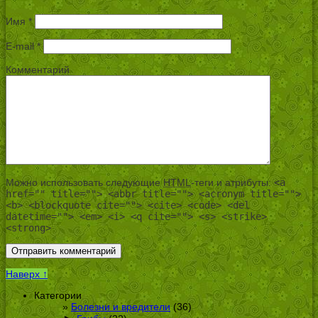
Имя
*
E-mail
*
Комментарий
Можно использовать следующие
HTML
-теги и атрибуты:
<a
href="" title=""> <abbr title=""> <acronym title="">
<b> <blockquote cite=""> <cite> <code> <del
datetime=""> <em> <i> <q cite=""> <s> <strike>
<strong>
Наверх ↑
Категории
Болезни и вредители
(36)