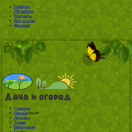
Главная
Об авторе
Контакты
Все статьи
Магазин
Главная
Овощи
0ac4ff
Деревья
Травы
Вредители
Грибы