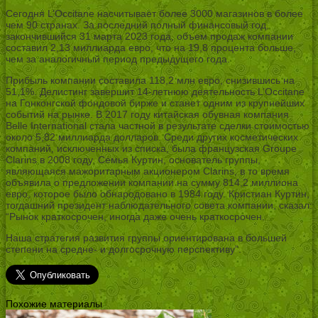
Сегодня L’Occitane насчитывает более 3000 магазинов в более
чем 90 странах. За последний полный финансовый год,
закончившийся 31 марта 2023 года, объем продаж компании
составил 2,13 миллиарда евро, что на 19,8 процента больше,
чем за аналогичный период предыдущего года.
Прибыль компании составила 118,2 млн евро, снизившись на
51,1%. Делистинг завершит 14-летнюю деятельность L’Occitane
на Гонконгской фондовой бирже и станет одним из крупнейших
событий на рынке. В 2017 году китайская обувная компания
Belle International стала частной в результате сделки стоимостью
около 5,82 миллиарда долларов. Среди других косметических
компаний, исключенных из списка, была французская Groupe
Clarins в 2008 году. Семья Куртин, основатель группы,
являющаяся мажоритарным акционером Clarins, в то время
объявила о предложении компании на сумму 814,2 миллиона
евро, которое было обнародовано в 1984 году. Кристиан Куртин,
тогдашний президент наблюдательного совета компании, сказал:
“Рынок краткосрочен, иногда даже очень краткосрочен.
Наша стратегия развития группы ориентирована в большей
степени на средне- и долгосрочную перспективу”.
Похожие материалы