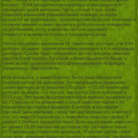
владеют 72,64 процентами выпущенных и находящихся в
обращении акций компании. “Цель состоит в том, чтобы
позволить нынешней управленческой команде, которая
останется на своих местах, продолжать вести бизнес компании в
прежнем режиме и инвестировать в долгосрочные инициативы
по устойчивому росту в качестве частной компании”, —
говорится в заявлении группы в понедельник днем.
Гейгер предложил наличными 34 гонконгских доллара, или 4,34
доллара за акцию, оценив компанию примерно в 6,4 миллиарда
долларов. Сделка будет обеспечена за счет внешних заемных
средств Credit Agricole Corporate и Инвестиционного банка, а
также за счет дополнительного финансирования из фондов,
управляемых Blackstone Inc.
И ее филиалов, а также Goldman Sachs Asset Management
International или ее филиалов. Это предложение превышает
самую высокую цену закрытия L’Occitane — 33,60 гонконгских
доллара за акцию — с тех пор, как группа стала публичной в
2010 году. Это также представляет собой премию примерно на
30,77 процента по сравнению с ценой закрытия торгов в 26
гонконгских долларов в феврале. 5 ноября, в последний
торговый день компании, перед тем как просочились новости о
том, что ведутся переговоры о возможном закрытии сделки. 9
апреля L’Occitane прекратил торги. Днем ранее акции закрылись
на уровне 29,50 гонконгских долларов, что составляло около
43,5 миллиарда гонконгских долларов. “В основе сделки лежит
сочетание динамики развития отрасли и сложностей, связанных