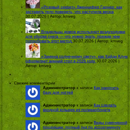
«Розовый секрет» Дженнифер Гарнер: как
заставить тело поверить, что наступила весна
30.07.2026 | Автор:
kmveg
Владельцы домов используют воздуходувки
для уборки снега — что нужно знать, прежде чем
попробовать этот метод
30.07.2026 | Автор:
kmveg
«Замена солнечному свету»: как Хайди Клум
оформляет зимний стол в 2026 году
30.07.2026 |
Автор:
kmveg
Свежие комментарии
Администратор
к записи
Как наносить
базу для ногтей
Администратор
к записи
Как сделать
входной козырек из поликарбоната
Администратор
к записи
Виды сувенирной
продукции: полный гид по ассортименту