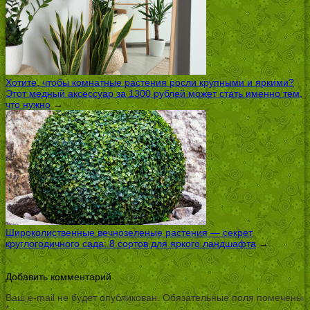
Хотите, чтобы комнатные растения росли крупными и яркими?
Этот медный аксессуар за 1300 рублей может стать именно тем,
что нужно
→
Широколиственные вечнозеленые растения — секрет
круглогодичного сада: 8 сортов для яркого ландшафта
→
Добавить комментарий
Ваш e-mail не будет опубликован.
Обязательные поля помечены
*