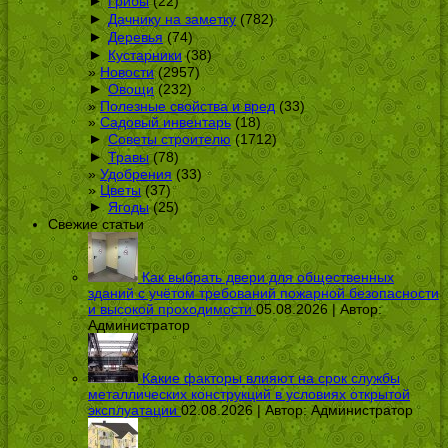
►
Грибы
(22)
►
Дачнику на заметку
(782)
►
Деревья
(74)
►
Кустарники
(38)
Новости
(2957)
►
Овощи
(232)
Полезные свойства и вред
(33)
Садовый инвентарь
(18)
►
Советы строителю
(1712)
►
Травы
(78)
Удобрения
(33)
Цветы
(37)
►
Ягоды
(25)
Свежие статьи
Как выбрать двери для общественных
зданий с учётом требований пожарной безопасности
и высокой проходимости
05.08.2026 | Автор:
Администратор
Какие факторы влияют на срок службы
металлических конструкций в условиях открытой
эксплуатации
02.08.2026 | Автор:
Администратор