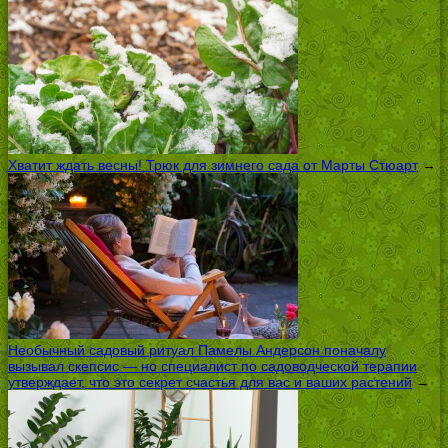
Хватит ждать весны! Трюк для зимнего сада от Марты Стюарт
→
Необычный садовый ритуал Памелы Андерсон поначалу
вызывал скепсис — но специалист по садоводческой терапии
утверждает, что это секрет счастья для вас и ваших растений
→