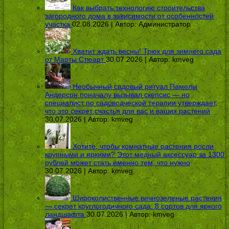
Как выбрать технологию строительства
загородного дома в зависимости от особенностей
участка
02.08.2026 | Автор:
Администратор
Хватит ждать весны! Трюк для зимнего сада
от Марты Стюарт
30.07.2026 | Автор:
kmveg
Необычный садовый ритуал Памелы
Андерсон поначалу вызывал скепсис — но
специалист по садоводческой терапии утверждает,
что это секрет счастья для вас и ваших растений
30.07.2026 | Автор:
kmveg
Хотите, чтобы комнатные растения росли
крупными и яркими? Этот медный аксессуар за 1300
рублей может стать именно тем, что нужно
30.07.2026 | Автор:
kmveg
Широколиственные вечнозеленые растения
— секрет круглогодичного сада: 8 сортов для яркого
ландшафта
30.07.2026 | Автор:
kmveg