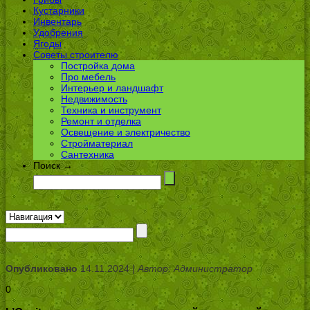
Кустарники
Инвентарь
Удобрения
Ягоды
Советы строителю
Постройка дома
Про мебель
Интерьер и ландшафт
Недвижимость
Техника и инструмент
Ремонт и отделка
Освещение и электричество
Стройматериал
Сантехника
Поиск →
Опубликовано
14.11.2024 |
Автор: Администратор
0